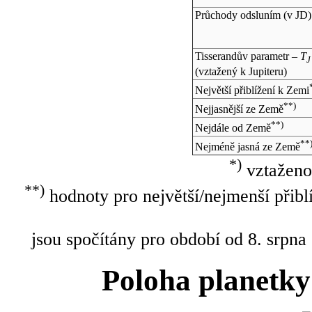
Průchody odsluním (v
JD
)
Tisserandův parametr –
T
J
(vztažený k Jupiteru)
Největší přiblížení k Zemi
**)
Nejjasnější ze Země
**)
Nejdále od Země
**
Nejméně jasná ze Země
*)
vztaženo
**)
hodnoty pro největší/nejmenší přibl
jsou spočítány pro období od 8. srpna
Poloha planetky