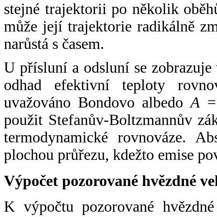
stejné trajektorii po několik oběh
může její trajektorie radikálně zm
narůstá s časem.
U přísluní a odsluní se zobrazuje
odhad efektivní teploty rovno
uvažováno Bondovo albedo
A
= 
použit Stefanův-Boltzmannův zák
termodynamické rovnováze. Abs
plochou průřezu, kdežto emise po
Výpočet pozorované hvězdné ve
K výpočtu pozorované hvězdné v