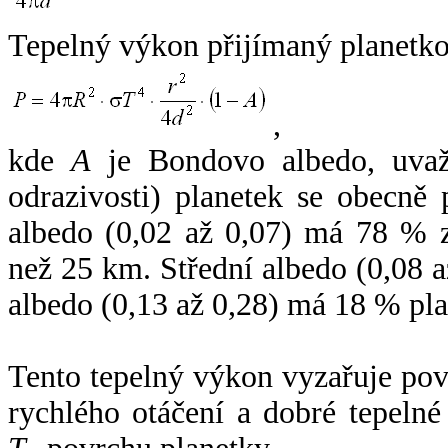
Tepelný výkon přijímaný planetko
,
kde
A
je Bondovo albedo, uvaž
odrazivosti) planetek se obecně
albedo (0,02 až 0,07) má 78 % z
než 25 km. Střední albedo (0,08 
albedo (0,13 až 0,28) má 18 % pla
Tento tepelný výkon vyzařuje po
rychlého otáčení a dobré tepelné