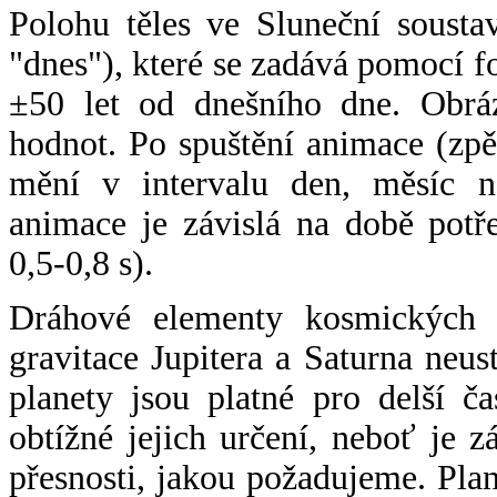
Polohu těles ve Sluneční sousta
"dnes"), které se zadává pomocí 
±50 let od dnešního dne. Obráz
hodnot. Po spuštění animace (zpě
mění v intervalu den, měsíc ne
animace je závislá na době potř
0,5-0,8 s).
Dráhové elementy kosmických t
gravitace Jupitera a Saturna neu
planety jsou platné pro delší č
obtížné jejich určení, neboť je 
přesnosti, jakou požadujeme. Pla