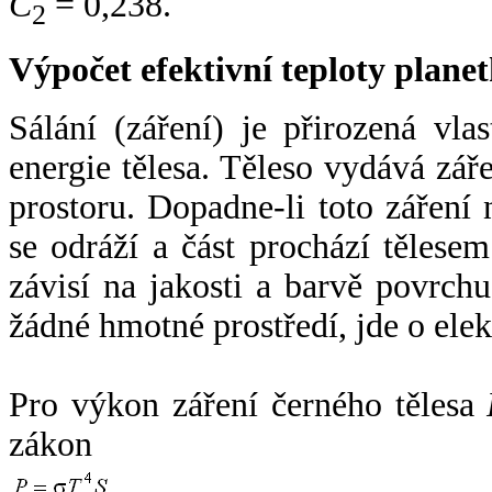
C
= 0,238.
2
Výpočet efektivní teploty plan
Sálání (záření) je přirozená vla
energie tělesa. Těleso vydává zá
prostoru. Dopadne-li toto záření n
se odráží a část prochází tělesem
závisí na jakosti a barvě povrch
žádné hmotné prostředí, jde o ele
Pro výkon záření černého tělesa
zákon