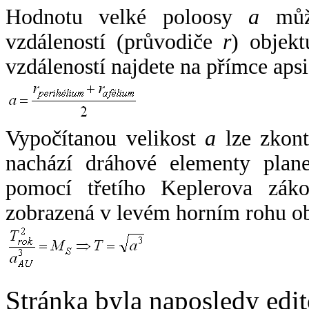
Hodnotu velké poloosy
a
může
vzdáleností (průvodiče
r
) objekt
vzdáleností najdete na přímce apsi
Vypočítanou velikost
a
lze zkont
nachází dráhové elementy plane
pomocí třetího Keplerova zák
zobrazená v levém horním rohu o
Stránka byla naposledy edi