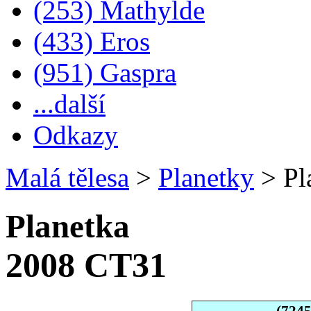
(253) Mathylde
(433) Eros
(951) Gaspra
...další
Odkazy
Malá tělesa
>
Planetky
>
Pl
Planetka
2008 CT31
(724