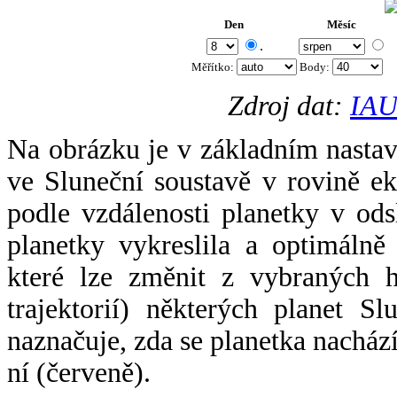
Den
Měsíc
.
Měřítko:
Body
:
Zdroj dat:
IAU
Na obrázku je v základním nastav
ve Sluneční soustavě v rovině ek
podle vzdálenosti planetky v odsl
planetky vykreslila a optimálně
které lze změnit z vybraných h
trajektorií) některých planet Sl
naznačuje, zda se planetka nacház
ní (červeně).