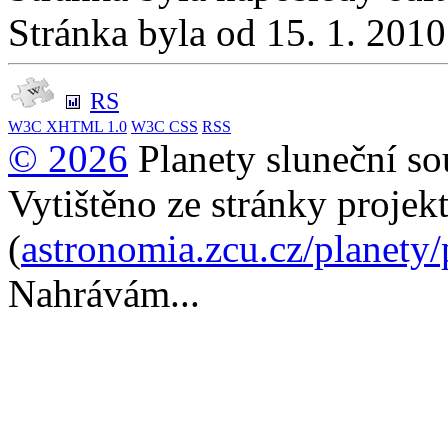
Stránka byla od 15. 1. 201
RS
W3C
XHTML 1.0
W3C
CSS
RSS
© 2026
Planety sluneční so
Vytištěno ze stránky projek
(
astronomia.zcu.cz/planety
Nahrávám...