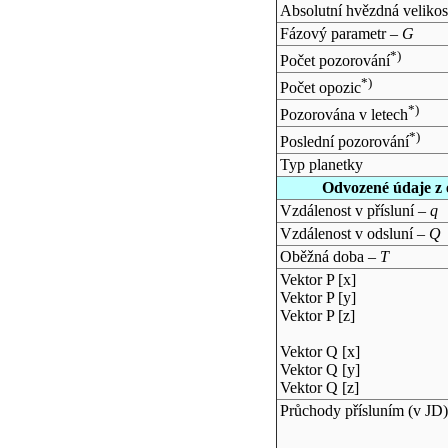
Absolutní hvězdná velikos
Fázový parametr –
G
*)
Počet pozorování
*)
Počet opozic
*)
Pozorována v letech
*)
Poslední pozorování
Typ planetky
Odvozené údaje z 
Vzdálenost v přísluní –
q
Vzdálenost v odsluní –
Q
Oběžná doba –
T
Vektor P [x]
Vektor P [y]
Vektor P [z]
Vektor Q [x]
Vektor Q [y]
Vektor Q [z]
Průchody přísluním (v
JD
)