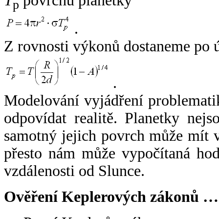
T
povrchu planetky
p
.
Z rovnosti výkonů dostaneme po 
.
Modelování vyjádření problemati
odpovídat realitě. Planetky nejso
samotný jejich povrch může mít v
přesto nám může vypočítaná hodn
vzdálenosti od Slunce.
Ověření Keplerových zákonů …