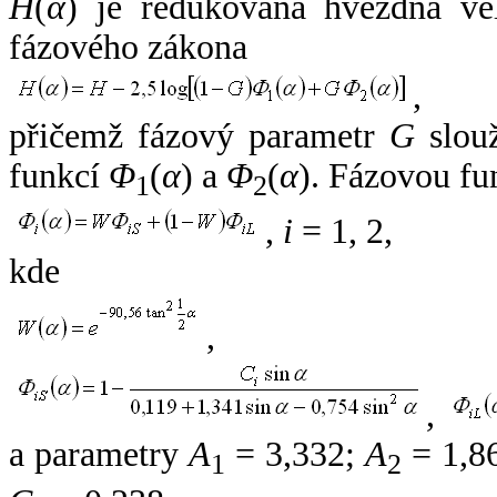
H
(
α
) je redukovaná hvězdná vel
fázového zákona
,
přičemž fázový parametr
G
slouž
funkcí
Φ
(
α
) a
Φ
(
α
). Fázovou fu
1
2
,
i
= 1, 2,
kde
,
,
a parametry
A
= 3,332;
A
= 1,8
1
2