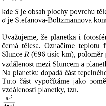
kde
S
je obsah plochy povrchu těl
σ
je Stefanova-Boltzmannova kons
Uvažujeme, že planetka i fotosfér
černá tělesa. Označíme teplotu 
Slunce
R
(696 tisíc km), poloměr
vzdálenost mezi Sluncem a plane
Na planetku dopadá část tepelnéh
Tuto část vypočítáme jako pomě
vzdálenosti planetky, tzn.