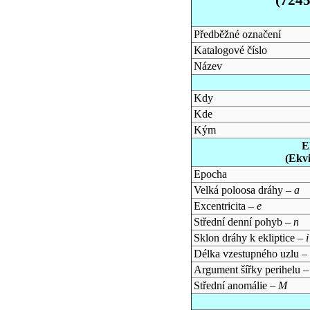
Předběžné označení
Katalogové číslo
Název
Kdy
Kde
Kým
E
(Ekv
Epocha
Velká poloosa dráhy –
a
Excentricita –
e
Střední denní pohyb –
n
Sklon dráhy k ekliptice –
i
Délka vzestupného uzlu –
Argument šířky perihelu 
Střední anomálie –
M