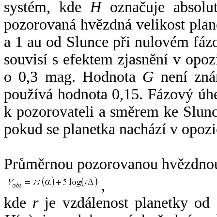
systém, kde
H
označuje absolut
pozorovaná hvězdná velikost plan
a 1 au od Slunce při nulovém fá
souvisí s efektem zjasnění v opoz
o 0,3 mag. Hodnota
G
není zná
používá hodnota 0,15. Fázový úh
k pozorovateli a směrem ke Slunc
pokud se planetka nachází v opozi
Průměrnou pozorovanou hvězdnou 
,
kde
r
je vzdálenost planetky od