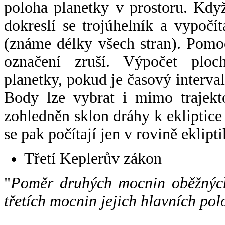
poloha planetky v prostoru. Kdy
dokreslí se trojúhelník a vypoč
(známe délky všech stran). Pomo
označení zruší. Výpočet ploch
planetky, pokud je časový interval
Body lze vybrat i mimo trajekto
zohledněn sklon dráhy k ekliptice
se pak počítají jen v rovině eklipti
Třetí Keplerův zákon
"
Poměr druhých mocnin oběžných
třetích mocnin jejich hlavních pol