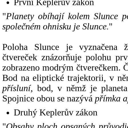
První Keplerův zákon
"
Planety obíhají kolem Slunce p
společném ohnisku je Slunce.
"
Poloha Slunce je vyznačena 
čtvereček znázorňuje polohu pr
zobrazeno modrým čtverečkem. Če
Bod na eliptické trajektorii, v n
přísluní
, bod, v němž je planet
Spojnice obou se nazývá
přímka a
Druhý Keplerův zákon
"
Obsahy ploch opsaných průvodič