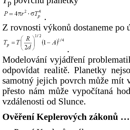
T
povrchu planetky
p
.
Z rovnosti výkonů dostaneme po 
.
Modelování vyjádření problemati
odpovídat realitě. Planetky nejso
samotný jejich povrch může mít v
přesto nám může vypočítaná hodn
vzdálenosti od Slunce.
Ověření Keplerových zákonů …