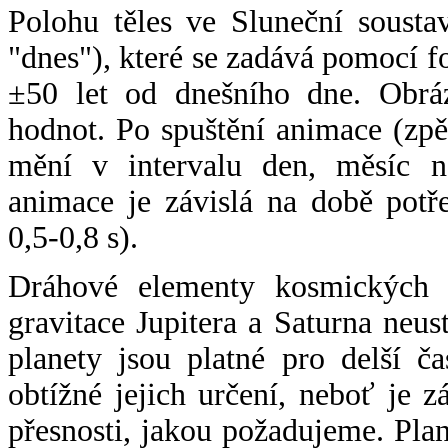
Polohu těles ve Sluneční sousta
"dnes"), které se zadává pomocí 
±50 let od dnešního dne. Obráz
hodnot. Po spuštění animace (zpě
mění v intervalu den, měsíc ne
animace je závislá na době potř
0,5-0,8 s).
Dráhové elementy kosmických t
gravitace Jupitera a Saturna neu
planety jsou platné pro delší č
obtížné jejich určení, neboť je 
přesnosti, jakou požadujeme. Pla