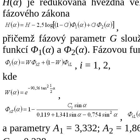
H
(
α
) je redukovaná hvězdná vel
fázového zákona
,
přičemž fázový parametr
G
slouž
funkcí
Φ
(
α
) a
Φ
(
α
). Fázovou fu
1
2
,
i
= 1, 2,
kde
,
,
a parametry
A
= 3,332;
A
= 1,8
1
2