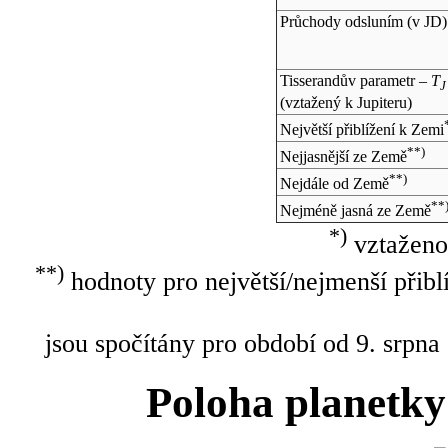
Průchody odsluním (v
JD
)
Tisserandův parametr –
T
J
(vztažený k Jupiteru)
Největší přiblížení k Zemi
**)
Nejjasnější ze Země
**)
Nejdále od Země
**
Nejméně jasná ze Země
*)
vztaženo
**)
hodnoty pro největší/nejmenší přibl
jsou spočítány pro období od 9. srpna
Poloha planetky