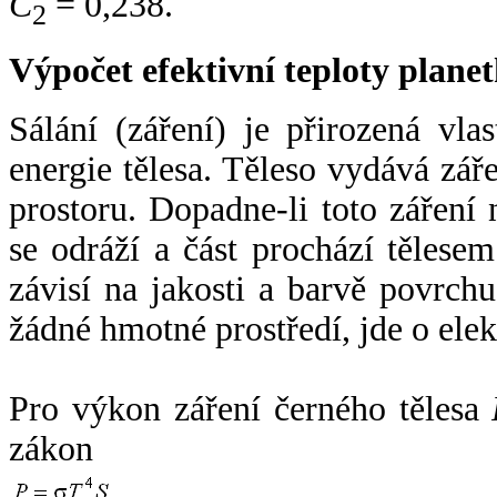
C
= 0,238.
2
Výpočet efektivní teploty plan
Sálání (záření) je přirozená vla
energie tělesa. Těleso vydává zá
prostoru. Dopadne-li toto záření n
se odráží a část prochází tělesem
závisí na jakosti a barvě povrch
žádné hmotné prostředí, jde o ele
Pro výkon záření černého tělesa
zákon