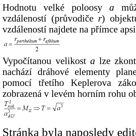
Hodnotu velké poloosy
a
může
vzdáleností (průvodiče
r
) objekt
vzdáleností najdete na přímce apsi
Vypočítanou velikost
a
lze zkont
nachází dráhové elementy plane
pomocí třetího Keplerova zák
zobrazená v levém horním rohu o
Stránka byla naposledy edi