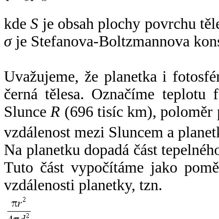
kde
S
je obsah plochy povrchu těl
σ
je Stefanova-Boltzmannova kons
Uvažujeme, že planetka i fotosfér
černá tělesa. Označíme teplotu 
Slunce
R
(696 tisíc km), poloměr
vzdálenost mezi Sluncem a plane
Na planetku dopadá část tepelnéh
Tuto část vypočítáme jako pomě
vzdálenosti planetky, tzn.