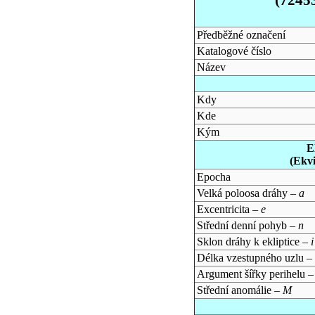
Předběžné označení
Katalogové číslo
Název
Kdy
Kde
Kým
E
(Ekv
Epocha
Velká poloosa dráhy –
a
Excentricita –
e
Střední denní pohyb –
n
Sklon dráhy k ekliptice –
i
Délka vzestupného uzlu –
Argument šířky perihelu 
Střední anomálie –
M