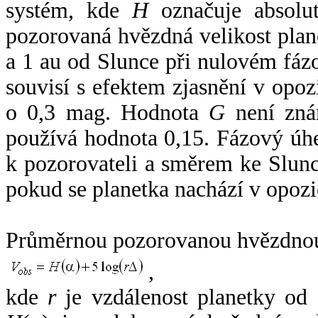
systém, kde
H
označuje absolut
pozorovaná hvězdná velikost plan
a 1 au od Slunce při nulovém fá
souvisí s efektem zjasnění v opoz
o 0,3 mag. Hodnota
G
není zná
používá hodnota 0,15. Fázový úh
k pozorovateli a směrem ke Slunc
pokud se planetka nachází v opozi
Průměrnou pozorovanou hvězdnou 
,
kde
r
je vzdálenost planetky od