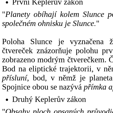
První Keplerův zákon
"
Planety obíhají kolem Slunce p
společném ohnisku je Slunce.
"
Poloha Slunce je vyznačena 
čtvereček znázorňuje polohu pr
zobrazeno modrým čtverečkem. Če
Bod na eliptické trajektorii, v n
přísluní
, bod, v němž je planet
Spojnice obou se nazývá
přímka a
Druhý Keplerův zákon
"
Obsahy ploch opsaných průvodič