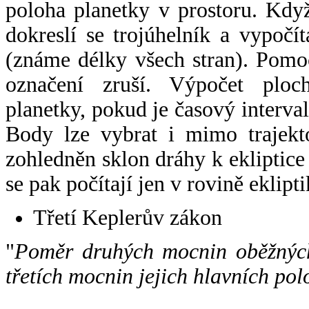
poloha planetky v prostoru. Kdy
dokreslí se trojúhelník a vypoč
(známe délky všech stran). Pomo
označení zruší. Výpočet ploch
planetky, pokud je časový interval
Body lze vybrat i mimo trajekto
zohledněn sklon dráhy k ekliptice
se pak počítají jen v rovině eklipti
Třetí Keplerův zákon
"
Poměr druhých mocnin oběžných
třetích mocnin jejich hlavních pol