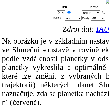
Den
Měsíc
.
Měřítko:
Body
:
Zdroj dat:
IAU
Na obrázku je v základním nastav
ve Sluneční soustavě v rovině ek
podle vzdálenosti planetky v odsl
planetky vykreslila a optimálně
které lze změnit z vybraných h
trajektorií) některých planet Sl
naznačuje, zda se planetka nacház
ní (červeně).