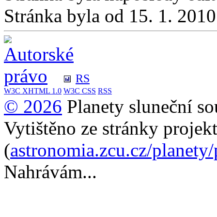
Stránka byla od 15. 1. 201
RS
W3C
XHTML 1.0
W3C
CSS
RSS
© 2026
Planety sluneční so
Vytištěno ze stránky projek
(
astronomia.zcu.cz/planety
Nahrávám...