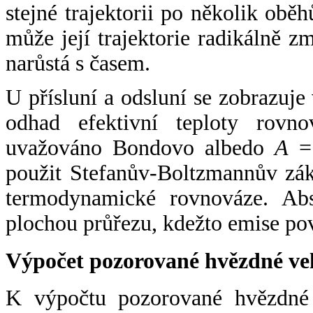
stejné trajektorii po několik oběh
může její trajektorie radikálně zm
narůstá s časem.
U přísluní a odsluní se zobrazuje
odhad efektivní teploty rovno
uvažováno Bondovo albedo
A
= 
použit Stefanův-Boltzmannův zák
termodynamické rovnováze. Abs
plochou průřezu, kdežto emise po
Výpočet pozorované hvězdné ve
K výpočtu pozorované hvězdné v