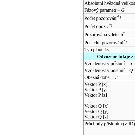
Absolutní hvězdná velikos
Fázový parametr –
G
*)
Počet pozorování
*)
Počet opozic
*)
Pozorována v letech
*)
Poslední pozorování
Typ planetky
Odvozené údaje z 
Vzdálenost v přísluní –
q
Vzdálenost v odsluní –
Q
Oběžná doba –
T
Vektor P [x]
Vektor P [y]
Vektor P [z]
Vektor Q [x]
Vektor Q [y]
Vektor Q [z]
Průchody přísluním (v
JD
)