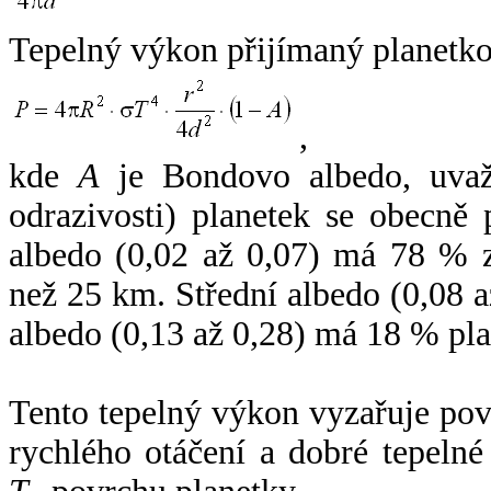
Tepelný výkon přijímaný planetko
,
kde
A
je Bondovo albedo, uvaž
odrazivosti) planetek se obecně
albedo (0,02 až 0,07) má 78 % z
než 25 km. Střední albedo (0,08 
albedo (0,13 až 0,28) má 18 % pla
Tento tepelný výkon vyzařuje po
rychlého otáčení a dobré tepelné