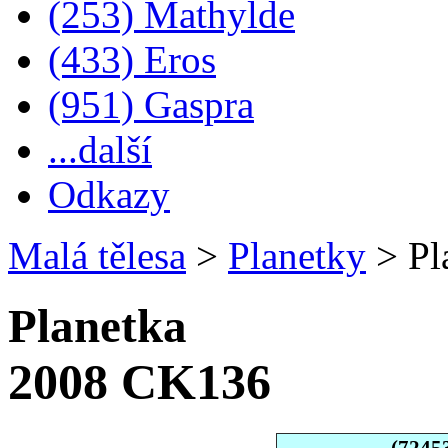
(253) Mathylde
(433) Eros
(951) Gaspra
...další
Odkazy
Malá tělesa
>
Planetky
>
Pl
Planetka
2008 CK136
(7245