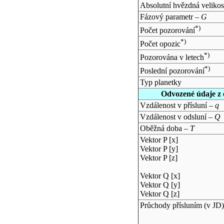
Absolutní hvězdná velikos
Fázový parametr –
G
*)
Počet pozorování
*)
Počet opozic
*)
Pozorována v letech
*)
Poslední pozorování
Typ planetky
Odvozené údaje z 
Vzdálenost v přísluní –
q
Vzdálenost v odsluní –
Q
Oběžná doba –
T
Vektor P [x]
Vektor P [y]
Vektor P [z]
Vektor Q [x]
Vektor Q [y]
Vektor Q [z]
Průchody přísluním (v
JD
)