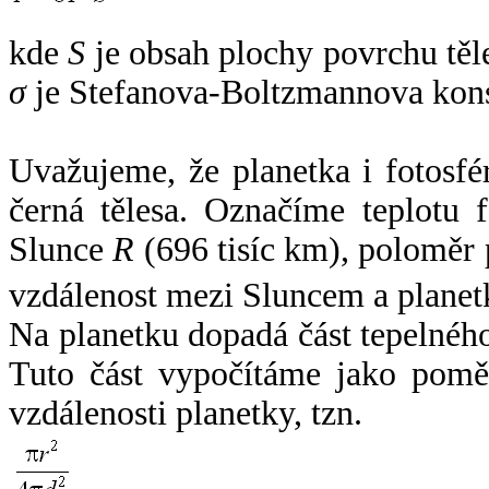
kde
S
je obsah plochy povrchu těl
σ
je Stefanova-Boltzmannova kons
Uvažujeme, že planetka i fotosfér
černá tělesa. Označíme teplotu 
Slunce
R
(696 tisíc km), poloměr
vzdálenost mezi Sluncem a plane
Na planetku dopadá část tepelnéh
Tuto část vypočítáme jako pomě
vzdálenosti planetky, tzn.