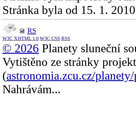
Stránka byla od 15. 1. 201
RS
W3C
XHTML 1.0
W3C
CSS
RSS
© 2026
Planety sluneční so
Vytištěno ze stránky projek
(
astronomia.zcu.cz/planety
Nahrávám...