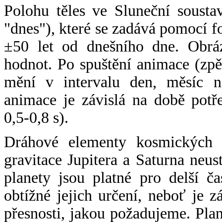
Polohu těles ve Sluneční sousta
"dnes"), které se zadává pomocí 
±50 let od dnešního dne. Obráz
hodnot. Po spuštění animace (zpě
mění v intervalu den, měsíc ne
animace je závislá na době potř
0,5-0,8 s).
Dráhové elementy kosmických t
gravitace Jupitera a Saturna neu
planety jsou platné pro delší č
obtížné jejich určení, neboť je 
přesnosti, jakou požadujeme. Pla