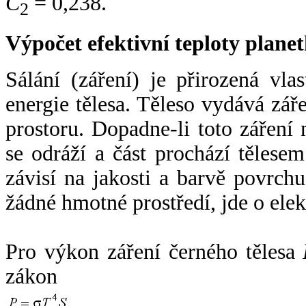
C
= 0,238.
2
Výpočet efektivní teploty plan
Sálání (záření) je přirozená vla
energie tělesa. Těleso vydává zá
prostoru. Dopadne-li toto záření n
se odráží a část prochází tělesem
závisí na jakosti a barvě povrch
žádné hmotné prostředí, jde o ele
Pro výkon záření černého tělesa
zákon