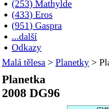
(253) Mathylde
(433) Eros
(951) Gaspra
...další
Odkazy
Malá tělesa
>
Planetky
>
Pl
Planetka
2008 DG96
(724