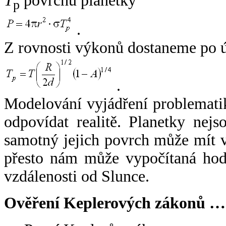
T
povrchu planetky
p
.
Z rovnosti výkonů dostaneme po 
.
Modelování vyjádření problemati
odpovídat realitě. Planetky nejso
samotný jejich povrch může mít v
přesto nám může vypočítaná hodn
vzdálenosti od Slunce.
Ověření Keplerových zákonů …