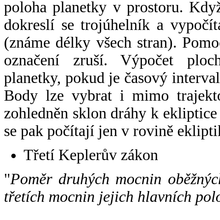
poloha planetky v prostoru. Kdy
dokreslí se trojúhelník a vypoč
(známe délky všech stran). Pomo
označení zruší. Výpočet ploch
planetky, pokud je časový interval
Body lze vybrat i mimo trajekto
zohledněn sklon dráhy k ekliptice
se pak počítají jen v rovině eklipti
Třetí Keplerův zákon
"
Poměr druhých mocnin oběžných
třetích mocnin jejich hlavních pol