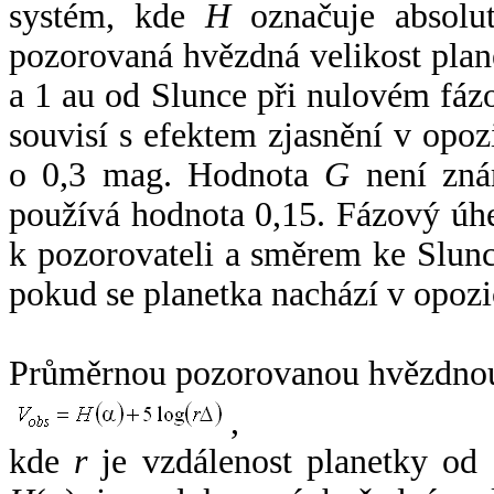
systém, kde
H
označuje absolut
pozorovaná hvězdná velikost plan
a 1 au od Slunce při nulovém fá
souvisí s efektem zjasnění v opoz
o 0,3 mag. Hodnota
G
není zná
používá hodnota 0,15. Fázový úh
k pozorovateli a směrem ke Slunc
pokud se planetka nachází v opozi
Průměrnou pozorovanou hvězdnou 
,
kde
r
je vzdálenost planetky od