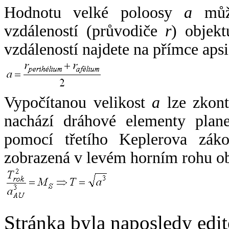
Hodnotu velké poloosy
a
může
vzdáleností (průvodiče
r
) objekt
vzdáleností najdete na přímce apsi
Vypočítanou velikost
a
lze zkont
nachází dráhové elementy plane
pomocí třetího Keplerova zák
zobrazená v levém horním rohu o
Stránka byla naposledy edi