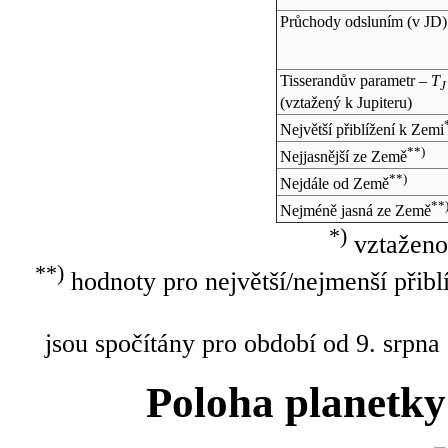
Průchody odsluním (v
JD
)
Tisserandův parametr –
T
J
(vztažený k Jupiteru)
Největší přiblížení k Zemi
**)
Nejjasnější ze Země
**)
Nejdále od Země
**
Nejméně jasná ze Země
*)
vztaženo
**)
hodnoty pro největší/nejmenší přibl
jsou spočítány pro období od 9. srpna
Poloha planetky