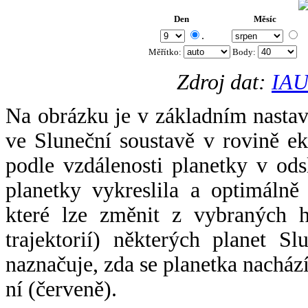
Den
Měsíc
.
Měřítko:
Body
:
Zdroj dat:
IAU
Na obrázku je v základním nastav
ve Sluneční soustavě v rovině ek
podle vzdálenosti planetky v odsl
planetky vykreslila a optimálně
které lze změnit z vybraných h
trajektorií) některých planet Sl
naznačuje, zda se planetka nacház
ní (červeně).