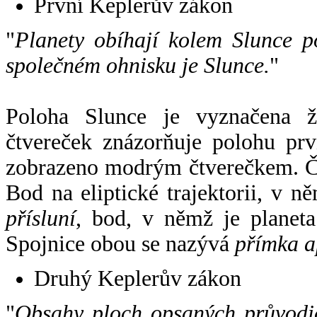
První Keplerův zákon
"
Planety obíhají kolem Slunce p
společném ohnisku je Slunce.
"
Poloha Slunce je vyznačena 
čtvereček znázorňuje polohu pr
zobrazeno modrým čtverečkem. Če
Bod na eliptické trajektorii, v n
přísluní
, bod, v němž je planet
Spojnice obou se nazývá
přímka a
Druhý Keplerův zákon
"
Obsahy ploch opsaných průvodič