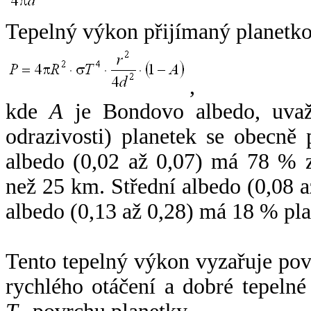
Tepelný výkon přijímaný planetko
,
kde
A
je Bondovo albedo, uvaž
odrazivosti) planetek se obecně
albedo (0,02 až 0,07) má 78 % z
než 25 km. Střední albedo (0,08 
albedo (0,13 až 0,28) má 18 % pla
Tento tepelný výkon vyzařuje po
rychlého otáčení a dobré tepelné