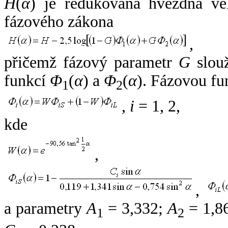
H
(
α
) je redukovaná hvězdná vel
fázového zákona
,
přičemž fázový parametr
G
slouž
funkcí
Φ
(
α
) a
Φ
(
α
). Fázovou fu
1
2
,
i
= 1, 2,
kde
,
,
a parametry
A
= 3,332;
A
= 1,8
1
2