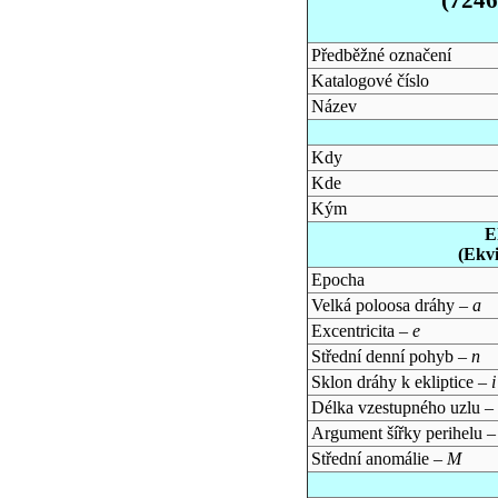
Předběžné označení
Katalogové číslo
Název
Kdy
Kde
Kým
E
(Ekv
Epocha
Velká poloosa dráhy –
a
Excentricita –
e
Střední denní pohyb –
n
Sklon dráhy k ekliptice –
i
Délka vzestupného uzlu –
Argument šířky perihelu 
Střední anomálie –
M