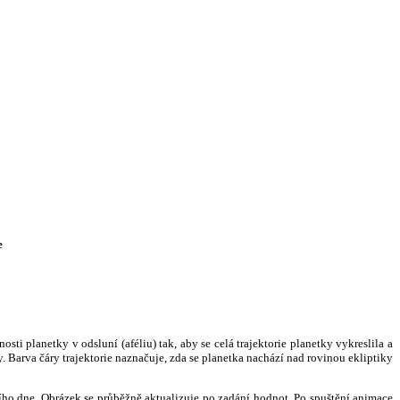
e
i planetky v odsluní (aféliu) tak, aby se celá trajektorie planetky vykreslila a
. Barva čáry trajektorie naznačuje, zda se planetka nachází nad rovinou ekliptiky
ního dne. Obrázek se průběžně aktualizuje po zadání hodnot. Po spuštění animace