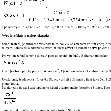
,
,
a parametry
A
= 3,332;
A
= 1,862;
B
= 0,631;
B
= 1,218;
C
= 0,986 a
C
= 0,
1
2
1
2
1
2
Výpočet efektivní teploty planetky …
Sálání (záření) je přirozená vlastnost těles, souvisí se změnami vnitřní energie 
tělesem. Pohltivost a odrazivost záření u tělesa závisí na jakosti a barvě povrch
Pro výkon záření černého tělesa
P
platí upravený Stefanův-Boltzmannův zákon
2
kde
S
je obsah plochy povrchu tělesa v m
,
T
je teplota tělesa v kelvinech a
σ
je S
Uvažujeme, že planetka i fotosféra Slunce vysílají i přijímají záření jako černá 
planetkou
d
.
Na planetku dopadá část tepelného záření vyzařovaného fotosférou Slunce. Tuto 
Tepelný výkon přijímaný planetkou od fotosféry Slunce je