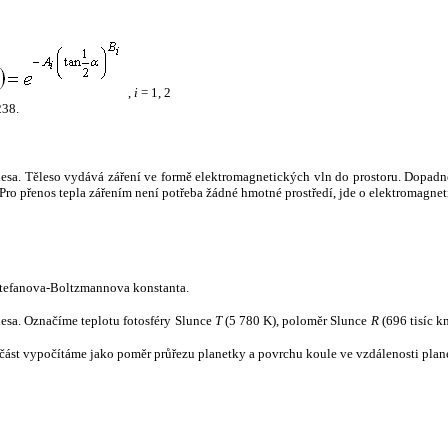
,
i
= 1, 2
238.
tělesa. Těleso vydává záření ve formě elektromagnetických vln do prostoru. Dopadne-l
u. Pro přenos tepla zářením není potřeba žádné hmotné prostředí, jde o elektromagnet
tefanova-Boltzmannova konstanta.
tělesa. Označíme teplotu fotosféry Slunce
T
(5 780 K), poloměr Slunce
R
(696 tisíc k
část vypočítáme jako poměr průřezu planetky a povrchu koule ve vzdálenosti plane