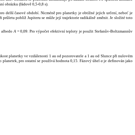
ní obrázku (řádově 0,5-0,8 s).
ro delší časové období. Nicméně pro planetky je obtížné jejich určení, neboť je
růletu poblíž Jupiteru se může její trajektorie radikálně změnit. Je složité toto
o albedo
A
= 0,09. Pro výpočet efektivní teploty je použit Stefanův-Boltzmannův
kost planetky ve vzdálenosti 1 au od pozorovatele a 1 au od Slunce při nulovém
planetek, pro ostatní se používá hodnota 0,15. Fázový úhel
α
je definován jako