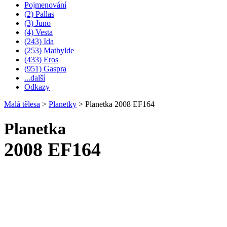
Pojmenování
(2) Pallas
(3) Juno
(4) Vesta
(243) Ida
(253) Mathylde
(433) Eros
(951) Gaspra
...další
Odkazy
Malá tělesa
>
Planetky
>
Planetka 2008 EF164
Planetka
2008 EF164