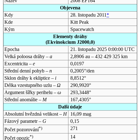
Název
2008 EF164
Objevena
Kdy
28. listopadu 2011
*
Kde
Kitt Peak
Kým
Spacewatch
Elementy dráhy
(Ekvinokcium J2000,0)
Epocha
21. listopadu 2025 0:00:00 UTC
Velká poloosa dráhy –
a
2,8906 au – 432 429 325 km
Excentricita –
e
0,0197
Střední denní pohyb –
n
0,2005°/den
Sklon dráhy k ekliptice –
i
8,8512°
Délka vzestupného uzlu –
Ω
290,9920°
Argument šířky perihelu –
ω
293,3448°
Střední anomálie –
M
167,4305°
Další údaje
Absolutní hvězdná velikost –
H
16,09 mag
Fázový parametr –
G
0,15
*)
271
Počet pozorování
*)
14
Počet opozic