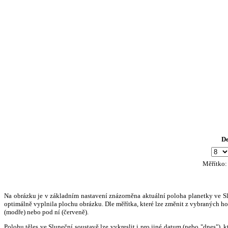
D
Měřítko
Na obrázku je v základním nastavení znázorněna aktuální poloha planetky ve Slun
optimálně vyplnila plochu obrázku. Dle měřítka, které lze změnit z vybraných hod
(modře) nebo pod ní (červeně).
Polohu těles ve Sluneční soustavě lze vykreslit i pro jiné datum (nebo "dnes")