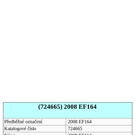
(724665) 2008 EF164
Předběžné označení
2008 EF164
Katalogové číslo
724665