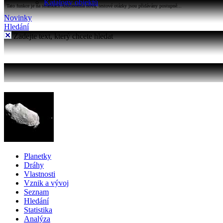
Katalogy objektů
Tato funkce je na stránkách Astronomia nová, testové otázky jsou přidávány postupně...
Novinky
Hledání
Zadejte text, který chcete hledat
Planetky
Dráhy
Vlastnosti
Vznik a vývoj
Seznam
Hledání
Statistika
Analýza