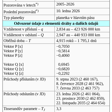
*)
2005–2026
Pozorována v letech
*)
10. ledna 2026
Poslední pozorování
Typ planetky
planetka v hlavním pásu
Odvozené údaje z elementů dráhy a dalších údajů
Vzdálenost v přísluní –
q
2,834 au – 423 926 000 km
Vzdálenost v odsluní –
Q
2,947 au – 440 933 000 km
Oběžná doba –
T
4,915 roků – 1 795,1 dnů
Vektor P [x]
−0,7050
Vektor P [y]
−0,5814
Vektor P [z]
−0,4060
Vektor Q [x]
0,6945
Vektor Q [y]
−0,6820
Vektor Q [z]
−0,2292
Průchody přísluním (v
JD
)
9. srpna 2023
(2 460 167),
8. července 2028
(2 461 962),
7. června 2033
(2 463 757)
Průchody odsluním (v
JD
)
23. ledna 2026
(2 461 064),
23. prosince 2030
(2 462 859),
22. listopadu 2035
(2 464 654)
Tisserandův parametr –
T
3,3
J