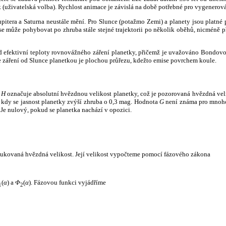
k (uživatelská volba). Rychlost animace je závislá na době potřebné pro vygenerová
itera a Saturna neustále mění. Pro Slunce (potažmo Zemi) a planety jsou platné p
 může pohybovat po zhruba stále stejné trajektorii po několik oběhů, nicméně při p
had efektivní teploty rovnovážného záření planetky, přičemž je uvažováno Bondov
záření od Slunce planetkou je plochou průřezu, kdežto emise povrchem koule.
e
H
označuje absolutní hvězdnou velikost planetky, což je pozorovaná hvězdná veli
i, kdy se jasnost planetky zvýší zhruba o 0,3 mag. Hodnota
G
není známa pro mnoho 
Je nulový, pokud se planetka nachází v opozici.
edukovaná hvězdná velikost. Její velikost vypočteme pomocí fázového zákona
(
α
) a
Φ
(
α
). Fázovou funkci vyjádříme
1
2