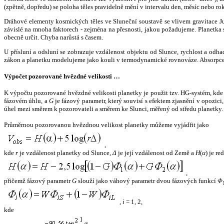
(zpětně, dopředu) se poloha těles pravidelně mění v intervalu den, měsíc nebo ro
Dráhové elementy kosmických těles ve Sluneční soustavě se vlivem gravitace Jup
závislé na mnoha faktorech - zejména na přesnosti, jakou požadujeme. Planetka se
obecně určit. Chyba narůstá s časem.
U přísluní a odsluní se zobrazuje vzdálenost objektu od Slunce, rychlost a od
zákon a planetku modelujeme jako kouli v termodynamické rovnováze. Absorpce 
Výpočet pozorované hvězdné velikosti …
K výpočtu pozorované hvězdné velikosti planetky je použit tzv. HG-systém, kd
fázovém úhlu, a
G
je fázový parametr, který souvisí s efektem zjasnění v opozic
úhel mezi směrem k pozorovateli a směrem ke Slunci, měřený od středu planetky. 
Průměrnou pozorovanou hvězdnou velikost planetky můžeme vyjádřit jako
,
kde
r
je vzdálenost planetky od Slunce,
Δ
je její vzdálenost od Země a
H
(
α
) je r
,
přičemž fázový parametr
G
slouží jako váhový parametr dvou fázových funkcí
Φ
,
i
= 1, 2,
kde