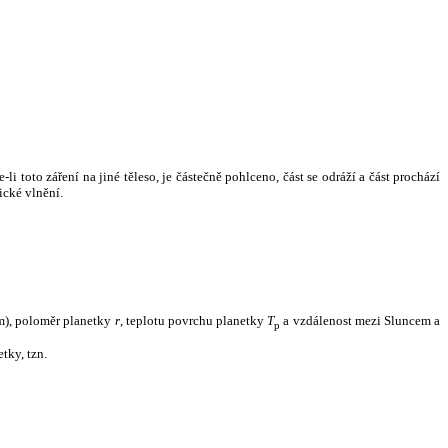
i toto záření na jiné těleso, je částečně pohlceno, část se odráží a část prochází
ické vlnění.
m), poloměr planetky
r
, teplotu povrchu planetky
T
a vzdálenost mezi Sluncem a
p
tky, tzn.