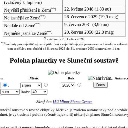
(vztažený k Jupiteru)
**)
22. května 2048
(1,83 au)
Největší přiblížení k Zemi
**)
26. července 2029
(19,9 mag)
Nejjasnější ze Země
**)
9. června 2031
(3,95 au)
Nejdále od Země
**)
20. června 2050
(22,0 mag)
Nejméně jasná ze Země
*)
vztaženo k 25. května 2026;
**)
hodnoty pro největší/nejmenší přiblížení a nejnižší/nejvyšší pozorovanou hvězdnou velikost
jsou spočítány pro období od 8. srpna 2026 do 31. prosince 2050 s intervalem 1 den.
Poloha planetky ve Sluneční soustavě
en
Měsíc
Rok
Animac
.
:
Body
:
Zdroj dat:
IAU Minor Planet Center
eční soustavě v rovině ekliptiky. Měřítko je zvoleno automaticky podle vzdálenost
not, je vykreslena i poloha (včetně trajektorií) některých planet Sluneční soustavy
, které se zadává pomocí formuláře pod obrázkem. Lze zadat datum ±50 let od dneš