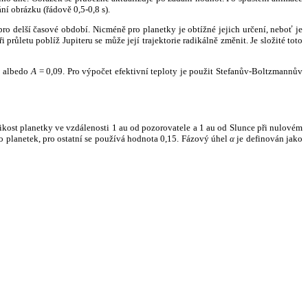
ní obrázku (řádově 0,5-0,8 s).
ro delší časové období. Nicméně pro planetky je obtížné jejich určení, neboť je
růletu poblíž Jupiteru se může její trajektorie radikálně změnit. Je složité toto
o albedo
A
= 0,09. Pro výpočet efektivní teploty je použit Stefanův-Boltzmannův
kost planetky ve vzdálenosti 1 au od pozorovatele a 1 au od Slunce při nulovém
planetek, pro ostatní se používá hodnota 0,15. Fázový úhel
α
je definován jako