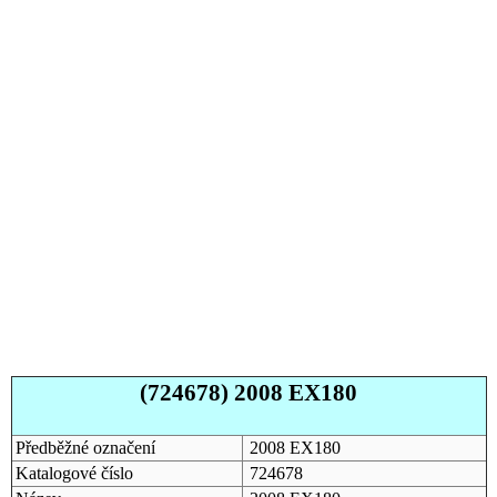
(724678) 2008 EX180
Předběžné označení
2008 EX180
Katalogové číslo
724678