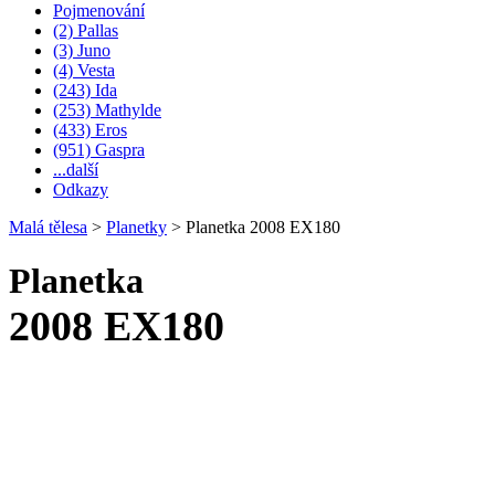
Pojmenování
(2) Pallas
(3) Juno
(4) Vesta
(243) Ida
(253) Mathylde
(433) Eros
(951) Gaspra
...další
Odkazy
Malá tělesa
>
Planetky
>
Planetka 2008 EX180
Planetka
2008 EX180