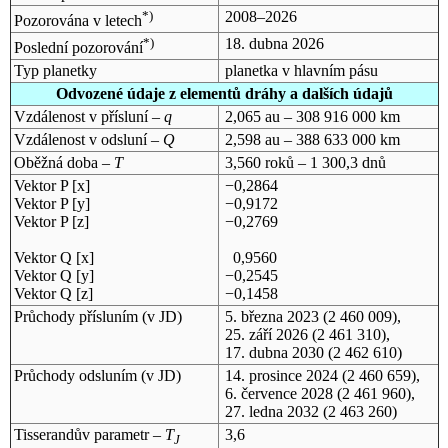
*)
2008–2026
Pozorována v letech
*)
18. dubna 2026
Poslední pozorování
Typ planetky
planetka v hlavním pásu
Odvozené údaje z elementů dráhy a dalších údajů
Vzdálenost v přísluní –
q
2,065 au – 308 916 000 km
Vzdálenost v odsluní –
Q
2,598 au – 388 633 000 km
Oběžná doba –
T
3,560 roků – 1 300,3 dnů
Vektor P [x]
−0,2864
Vektor P [y]
−0,9172
Vektor P [z]
−0,2769
Vektor Q [x]
0,9560
Vektor Q [y]
−0,2545
Vektor Q [z]
−0,1458
Průchody přísluním (v
JD
)
5. března 2023
(2 460 009),
25. září 2026
(2 461 310),
17. dubna 2030
(2 462 610)
Průchody odsluním (v
JD
)
14. prosince 2024
(2 460 659),
6. července 2028
(2 461 960),
27. ledna 2032
(2 463 260)
Tisserandův parametr –
T
3,6
J