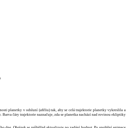
e
i planetky v odsluní (aféliu) tak, aby se celá trajektorie planetky vykreslila a
. Barva čáry trajektorie naznačuje, zda se planetka nachází nad rovinou ekliptiky
ního dne. Obrázek se průběžně aktualizuje po zadání hodnot. Po spuštění animace