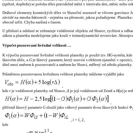
(zpětně, dopředu) se poloha těles pravidelně mění v intervalu den, měsíc nebo ro
Dráhové elementy kosmických těles ve Sluneční soustavě se vlivem gravitace Jup
závislé na mnoha faktorech - zejména na přesnosti, jakou požadujeme. Planetka se
obecně určit. Chyba narůstá s časem.
U přísluní a odsluní se zobrazuje vzdálenost objektu od Slunce, rychlost a od
zákon a planetku modelujeme jako kouli v termodynamické rovnováze. Absorpce 
Výpočet pozorované hvězdné velikosti …
K výpočtu pozorované hvězdné velikosti planetky je použit tzv. HG-systém, kd
fázovém úhlu, a
G
je fázový parametr, který souvisí s efektem zjasnění v opozic
úhel mezi směrem k pozorovateli a směrem ke Slunci, měřený od středu planetky. 
Průměrnou pozorovanou hvězdnou velikost planetky můžeme vyjádřit jako
,
kde
r
je vzdálenost planetky od Slunce,
Δ
je její vzdálenost od Země a
H
(
α
) je r
,
přičemž fázový parametr
G
slouží jako váhový parametr dvou fázových funkcí
Φ
,
i
= 1, 2,
kde