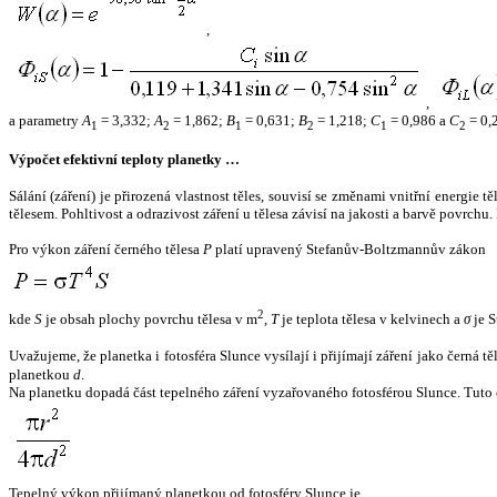
,
,
a parametry
A
= 3,332;
A
= 1,862;
B
= 0,631;
B
= 1,218;
C
= 0,986 a
C
= 0,
1
2
1
2
1
2
Výpočet efektivní teploty planetky …
Sálání (záření) je přirozená vlastnost těles, souvisí se změnami vnitřní energie 
tělesem. Pohltivost a odrazivost záření u tělesa závisí na jakosti a barvě povrch
Pro výkon záření černého tělesa
P
platí upravený Stefanův-Boltzmannův zákon
2
kde
S
je obsah plochy povrchu tělesa v m
,
T
je teplota tělesa v kelvinech a
σ
je S
Uvažujeme, že planetka i fotosféra Slunce vysílají i přijímají záření jako černá 
planetkou
d
.
Na planetku dopadá část tepelného záření vyzařovaného fotosférou Slunce. Tuto 
Tepelný výkon přijímaný planetkou od fotosféry Slunce je