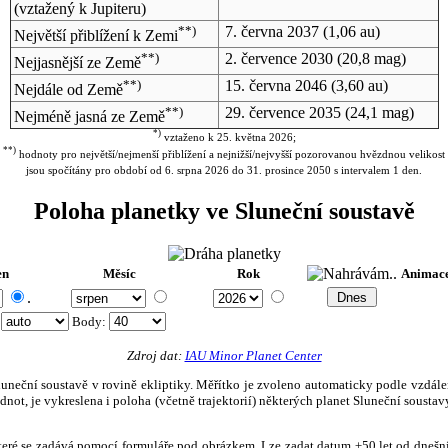
(vztažený k Jupiteru)
**)
7. června 2037
(1,06 au)
Největší přiblížení k Zemi
**)
2. července 2030
(20,8 mag)
Nejjasnější ze Země
**)
15. června 2046
(3,60 au)
Nejdále od Země
**)
29. července 2035
(24,1 mag)
Nejméně jasná ze Země
*)
vztaženo k 25. května 2026;
**)
hodnoty pro největší/nejmenší přiblížení a nejnižší/nejvyšší pozorovanou hvězdnou velikost
jsou spočítány pro období od 6. srpna 2026 do 31. prosince 2050 s intervalem 1 den.
Poloha planetky ve Sluneční soustavě
en
Měsíc
Rok
Animac
.
:
Body
:
Zdroj dat:
IAU Minor Planet Center
eční soustavě v rovině ekliptiky. Měřítko je zvoleno automaticky podle vzdálenost
not, je vykreslena i poloha (včetně trajektorií) některých planet Sluneční soustavy
, které se zadává pomocí formuláře pod obrázkem. Lze zadat datum ±50 let od dneš