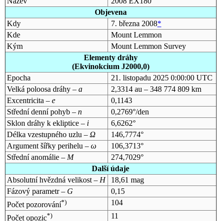
Název
2008 EX180
Objevena
Kdy
7. března 2008
*
Kde
Mount Lemmon
Kým
Mount Lemmon Survey
Elementy dráhy
(Ekvinokcium J2000,0)
Epocha
21. listopadu 2025 0:00:00 UTC
Velká poloosa dráhy –
a
2,3314 au – 348 774 809 km
Excentricita –
e
0,1143
Střední denní pohyb –
n
0,2769°/den
Sklon dráhy k ekliptice –
i
6,6262°
Délka vzestupného uzlu –
Ω
146,7774°
Argument šířky perihelu –
ω
106,3713°
Střední anomálie –
M
274,7029°
Další údaje
Absolutní hvězdná velikost –
H
18,61 mag
Fázový parametr –
G
0,15
*)
104
Počet pozorování
*)
11
Počet opozic