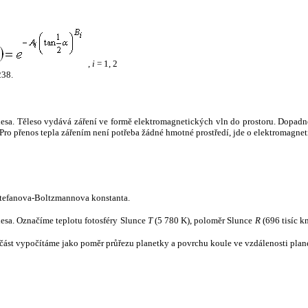
,
i
= 1, 2
238.
tělesa. Těleso vydává záření ve formě elektromagnetických vln do prostoru. Dopadne-l
u. Pro přenos tepla zářením není potřeba žádné hmotné prostředí, jde o elektromagnet
tefanova-Boltzmannova konstanta.
tělesa. Označíme teplotu fotosféry Slunce
T
(5 780 K), poloměr Slunce
R
(696 tisíc k
část vypočítáme jako poměr průřezu planetky a povrchu koule ve vzdálenosti plane