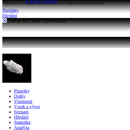
Katalogy objektů
Tato funkce je na stránkách Astronomia nová, testové otázky jsou přidávány postupně...
Novinky
Hledání
Zadejte text, který chcete hledat
Planetky
Dráhy
Vlastnosti
Vznik a vývoj
Seznam
Hledání
Statistika
Analýza