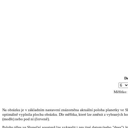
D
Měřítko
Na obrázku je v základním nastavení znázorněna aktuální poloha planetky ve Slun
optimálně vyplnila plochu obrázku. Dle měřítka, které lze změnit z vybraných hod
(modře) nebo pod ní (červeně).
Polohu těles ve Sluneční soustavě lze vykreslit i pro jiné datum (nebo "dnes")