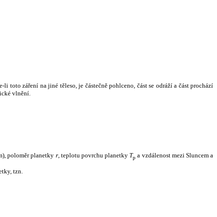
i toto záření na jiné těleso, je částečně pohlceno, část se odráží a část prochází
ické vlnění.
m), poloměr planetky
r
, teplotu povrchu planetky
T
a vzdálenost mezi Sluncem a
p
tky, tzn.