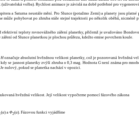
k (uživatelská volba). Rychlost animace je závislá na době potřebné pro vygenerová
itera a Saturna neustále mění. Pro Slunce (potažmo Zemi) a planety jsou platné p
 může pohybovat po zhruba stále stejné trajektorii po několik oběhů, nicméně při p
had efektivní teploty rovnovážného záření planetky, přičemž je uvažováno Bondov
záření od Slunce planetkou je plochou průřezu, kdežto emise povrchem koule.
e
H
označuje absolutní hvězdnou velikost planetky, což je pozorovaná hvězdná veli
i, kdy se jasnost planetky zvýší zhruba o 0,3 mag. Hodnota
G
není známa pro mnoho 
Je nulový, pokud se planetka nachází v opozici.
edukovaná hvězdná velikost. Její velikost vypočteme pomocí fázového zákona
(
α
) a
Φ
(
α
). Fázovou funkci vyjádříme
1
2