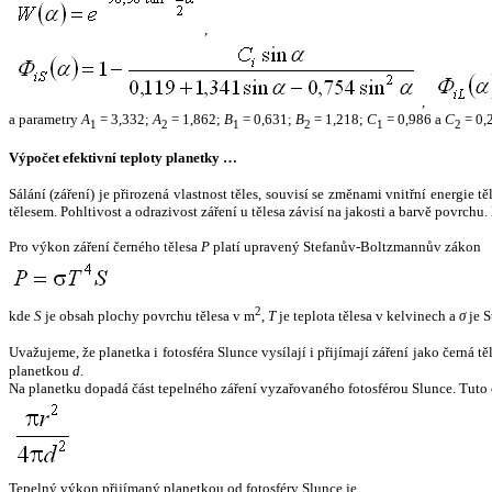
,
,
a parametry
A
= 3,332;
A
= 1,862;
B
= 0,631;
B
= 1,218;
C
= 0,986 a
C
= 0,
1
2
1
2
1
2
Výpočet efektivní teploty planetky …
Sálání (záření) je přirozená vlastnost těles, souvisí se změnami vnitřní energie 
tělesem. Pohltivost a odrazivost záření u tělesa závisí na jakosti a barvě povrch
Pro výkon záření černého tělesa
P
platí upravený Stefanův-Boltzmannův zákon
2
kde
S
je obsah plochy povrchu tělesa v m
,
T
je teplota tělesa v kelvinech a
σ
je S
Uvažujeme, že planetka i fotosféra Slunce vysílají i přijímají záření jako černá 
planetkou
d
.
Na planetku dopadá část tepelného záření vyzařovaného fotosférou Slunce. Tuto 
Tepelný výkon přijímaný planetkou od fotosféry Slunce je