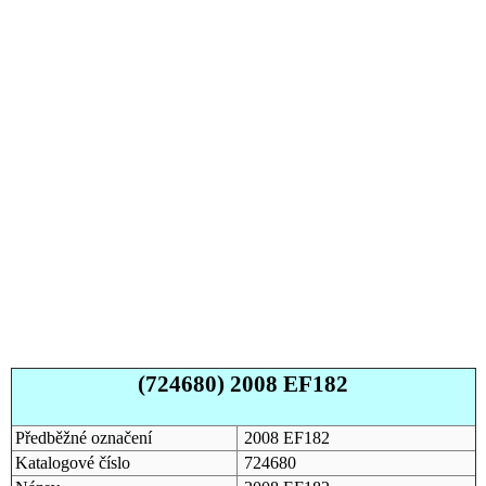
(724680) 2008 EF182
Předběžné označení
2008 EF182
Katalogové číslo
724680