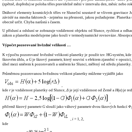
(zpětně, dopředu) se poloha těles pravidelně mění v intervalu den, měsíc nebo ro
Dráhové elementy kosmických těles ve Sluneční soustavě se vlivem gravitace Jup
závislé na mnoha faktorech - zejména na přesnosti, jakou požadujeme. Planetka se
obecně určit. Chyba narůstá s časem.
U přísluní a odsluní se zobrazuje vzdálenost objektu od Slunce, rychlost a od
zákon a planetku modelujeme jako kouli v termodynamické rovnováze. Absorpce 
Výpočet pozorované hvězdné velikosti …
K výpočtu pozorované hvězdné velikosti planetky je použit tzv. HG-systém, kd
fázovém úhlu, a
G
je fázový parametr, který souvisí s efektem zjasnění v opozic
úhel mezi směrem k pozorovateli a směrem ke Slunci, měřený od středu planetky. 
Průměrnou pozorovanou hvězdnou velikost planetky můžeme vyjádřit jako
,
kde
r
je vzdálenost planetky od Slunce,
Δ
je její vzdálenost od Země a
H
(
α
) je r
,
přičemž fázový parametr
G
slouží jako váhový parametr dvou fázových funkcí
Φ
,
i
= 1, 2,
kde