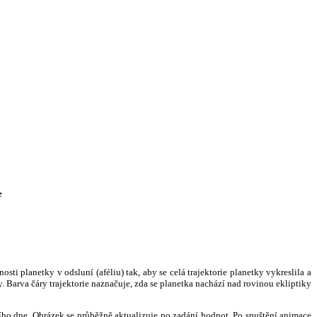
e
i planetky v odsluní (aféliu) tak, aby se celá trajektorie planetky vykreslila a
. Barva čáry trajektorie naznačuje, zda se planetka nachází nad rovinou ekliptiky
ního dne. Obrázek se průběžně aktualizuje po zadání hodnot. Po spuštění animace