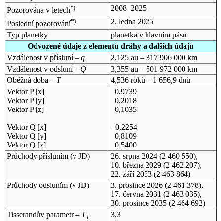
*)
2008–2025
Pozorována v letech
*)
2. ledna 2025
Poslední pozorování
Typ planetky
planetka v hlavním pásu
Odvozené údaje z elementů dráhy a dalších údajů
Vzdálenost v přísluní –
q
2,125 au – 317 906 000 km
Vzdálenost v odsluní –
Q
3,355 au – 501 972 000 km
Oběžná doba –
T
4,536 roků – 1 656,9 dnů
Vektor P [x]
0,9739
Vektor P [y]
0,2018
Vektor P [z]
0,1035
Vektor Q [x]
−0,2254
Vektor Q [y]
0,8109
Vektor Q [z]
0,5400
Průchody přísluním (v
JD
)
26. srpna 2024
(2 460 550),
10. března 2029
(2 462 207),
22. září 2033
(2 463 864)
Průchody odsluním (v
JD
)
3. prosince 2026
(2 461 378),
17. června 2031
(2 463 035),
30. prosince 2035
(2 464 692)
Tisserandův parametr –
T
3,3
J