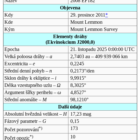
Název
2008 EF182
Objevena
Kdy
29. prosince 2011
*
Kde
Mount Lemmon
Kým
Mount Lemmon Survey
Elementy dráhy
(Ekvinokcium J2000,0)
Epocha
21. listopadu 2025 0:00:00 UTC
Velká poloosa dráhy –
a
2,7403 au – 409 939 066 km
Excentricita –
e
0,2245
Střední denní pohyb –
n
0,2173°/den
Sklon dráhy k ekliptice –
i
9,9915°
Délka vzestupného uzlu –
Ω
8,3025°
Argument šířky perihelu –
ω
4,8527°
Střední anomálie –
M
98,1210°
Další údaje
Absolutní hvězdná velikost –
H
17,23 mag
Fázový parametr –
G
0,15
*)
173
Počet pozorování
*)
10
Počet opozic