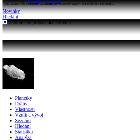
Katalogy objektů
Tato funkce je na stránkách Astronomia nová, testové otázky jsou přidávány postupně...
Novinky
Hledání
Zadejte text, který chcete hledat
Planetky
Dráhy
Vlastnosti
Vznik a vývoj
Seznam
Hledání
Statistika
Analýza