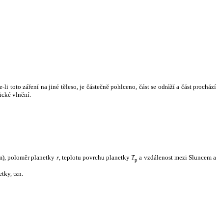
i toto záření na jiné těleso, je částečně pohlceno, část se odráží a část prochází
ické vlnění.
m), poloměr planetky
r
, teplotu povrchu planetky
T
a vzdálenost mezi Sluncem a
p
tky, tzn.