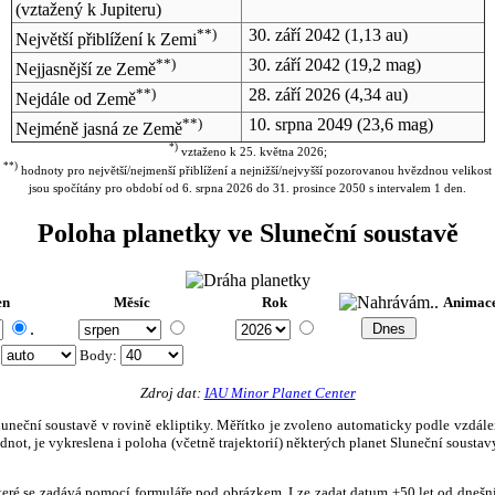
(vztažený k Jupiteru)
**)
30. září 2042
(1,13 au)
Největší přiblížení k Zemi
**)
30. září 2042
(19,2 mag)
Nejjasnější ze Země
**)
28. září 2026
(4,34 au)
Nejdále od Země
**)
10. srpna 2049
(23,6 mag)
Nejméně jasná ze Země
*)
vztaženo k 25. května 2026;
**)
hodnoty pro největší/nejmenší přiblížení a nejnižší/nejvyšší pozorovanou hvězdnou velikost
jsou spočítány pro období od 6. srpna 2026 do 31. prosince 2050 s intervalem 1 den.
Poloha planetky ve Sluneční soustavě
en
Měsíc
Rok
Animac
.
:
Body
:
Zdroj dat:
IAU Minor Planet Center
eční soustavě v rovině ekliptiky. Měřítko je zvoleno automaticky podle vzdálenost
not, je vykreslena i poloha (včetně trajektorií) některých planet Sluneční soustavy
, které se zadává pomocí formuláře pod obrázkem. Lze zadat datum ±50 let od dneš