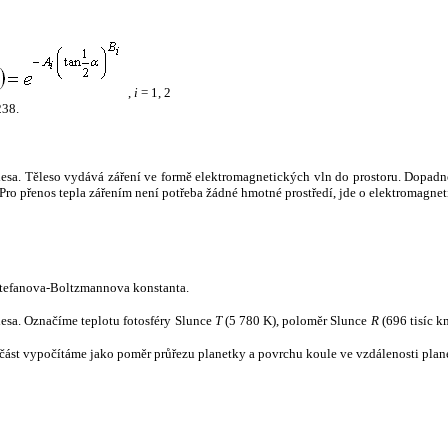
,
i
= 1, 2
238.
tělesa. Těleso vydává záření ve formě elektromagnetických vln do prostoru. Dopadne-l
u. Pro přenos tepla zářením není potřeba žádné hmotné prostředí, jde o elektromagnet
tefanova-Boltzmannova konstanta.
tělesa. Označíme teplotu fotosféry Slunce
T
(5 780 K), poloměr Slunce
R
(696 tisíc k
část vypočítáme jako poměr průřezu planetky a povrchu koule ve vzdálenosti plane