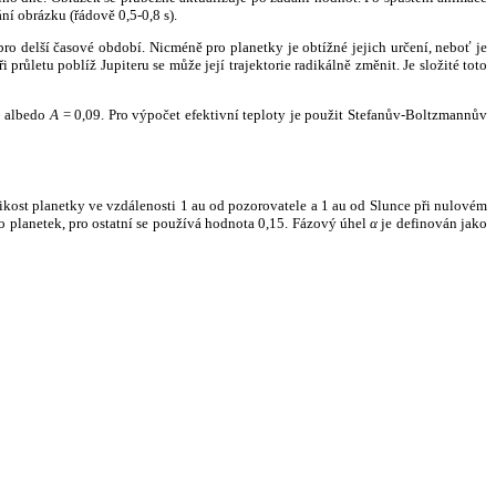
ní obrázku (řádově 0,5-0,8 s).
ro delší časové období. Nicméně pro planetky je obtížné jejich určení, neboť je
růletu poblíž Jupiteru se může její trajektorie radikálně změnit. Je složité toto
o albedo
A
= 0,09. Pro výpočet efektivní teploty je použit Stefanův-Boltzmannův
kost planetky ve vzdálenosti 1 au od pozorovatele a 1 au od Slunce při nulovém
planetek, pro ostatní se používá hodnota 0,15. Fázový úhel
α
je definován jako