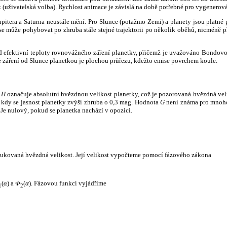
k (uživatelská volba). Rychlost animace je závislá na době potřebné pro vygenerová
itera a Saturna neustále mění. Pro Slunce (potažmo Zemi) a planety jsou platné p
 může pohybovat po zhruba stále stejné trajektorii po několik oběhů, nicméně při p
had efektivní teploty rovnovážného záření planetky, přičemž je uvažováno Bondov
záření od Slunce planetkou je plochou průřezu, kdežto emise povrchem koule.
e
H
označuje absolutní hvězdnou velikost planetky, což je pozorovaná hvězdná veli
i, kdy se jasnost planetky zvýší zhruba o 0,3 mag. Hodnota
G
není známa pro mnoho 
Je nulový, pokud se planetka nachází v opozici.
edukovaná hvězdná velikost. Její velikost vypočteme pomocí fázového zákona
(
α
) a
Φ
(
α
). Fázovou funkci vyjádříme
1
2