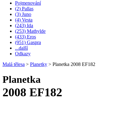
Pojmenování
(2) Pallas
(3) Juno
(4) Vesta
(243) Ida
(253) Mathylde
(433) Eros
(951) Gaspra
...další
Odkazy
Malá tělesa
>
Planetky
>
Planetka 2008 EF182
Planetka
2008 EF182