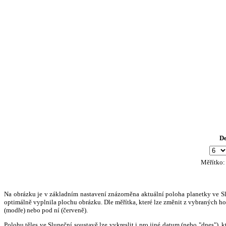
D
Měřítko
Na obrázku je v základním nastavení znázorněna aktuální poloha planetky ve Slun
optimálně vyplnila plochu obrázku. Dle měřítka, které lze změnit z vybraných hod
(modře) nebo pod ní (červeně).
Polohu těles ve Sluneční soustavě lze vykreslit i pro jiné datum (nebo "dnes")