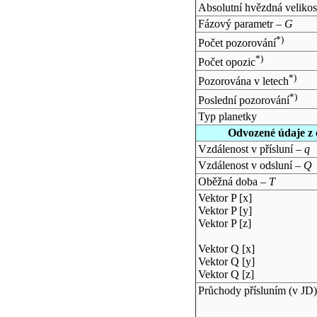
Absolutní hvězdná velikos
Fázový parametr –
G
*)
Počet pozorování
*)
Počet opozic
*)
Pozorována v letech
*)
Poslední pozorování
Typ planetky
Odvozené údaje z 
Vzdálenost v přísluní –
q
Vzdálenost v odsluní –
Q
Oběžná doba –
T
Vektor P [x]
Vektor P [y]
Vektor P [z]
Vektor Q [x]
Vektor Q [y]
Vektor Q [z]
Průchody přísluním (v
JD
)