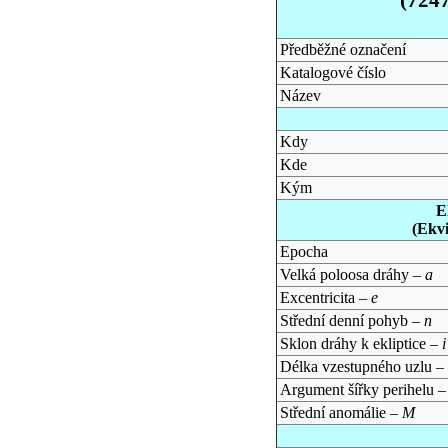
Předběžné označení
Katalogové číslo
Název
Kdy
Kde
Kým
E
(Ekv
Epocha
Velká poloosa dráhy –
a
Excentricita –
e
Střední denní pohyb –
n
Sklon dráhy k ekliptice –
i
Délka vzestupného uzlu –
Argument šířky perihelu 
Střední anomálie –
M