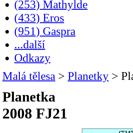
(253) Mathylde
(433) Eros
(951) Gaspra
...další
Odkazy
Malá tělesa
>
Planetky
>
Pl
Planetka
2008 FJ21
(724