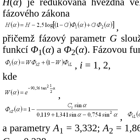
H
(
α
) je redukovaná hvězdná vel
fázového zákona
,
přičemž fázový parametr
G
slouž
funkcí
Φ
(
α
) a
Φ
(
α
). Fázovou fu
1
2
,
i
= 1, 2,
kde
,
,
a parametry
A
= 3,332;
A
= 1,8
1
2