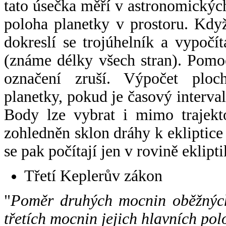
tato úsečka měří v astronomickýc
poloha planetky v prostoru. Kdy
dokreslí se trojúhelník a vypoč
(známe délky všech stran). Pomo
označení zruší. Výpočet ploch
planetky, pokud je časový interval
Body lze vybrat i mimo trajekto
zohledněn sklon dráhy k ekliptice
se pak počítají jen v rovině eklipti
Třetí Keplerův zákon
"
Poměr druhých mocnin oběžných
třetích mocnin jejich hlavních pol