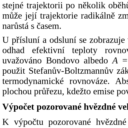
stejné trajektorii po několik oběh
může její trajektorie radikálně zm
narůstá s časem.
U přísluní a odsluní se zobrazuje
odhad efektivní teploty rovno
uvažováno Bondovo albedo
A
= 
použit Stefanův-Boltzmannův zák
termodynamické rovnováze. Abs
plochou průřezu, kdežto emise po
Výpočet pozorované hvězdné ve
K výpočtu pozorované hvězdné v