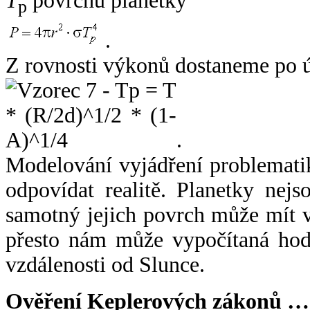
T
povrchu planetky
p
.
Z rovnosti výkonů dostaneme po 
.
Modelování vyjádření problemati
odpovídat realitě. Planetky nejso
samotný jejich povrch může mít v
přesto nám může vypočítaná hodn
vzdálenosti od Slunce.
Ověření Keplerových zákonů …