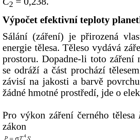
C
= 0,238.
2
Výpočet efektivní teploty plan
Sálání (záření) je přirozená vla
energie tělesa. Těleso vydává zá
prostoru. Dopadne-li toto záření n
se odráží a část prochází tělesem
závisí na jakosti a barvě povrch
žádné hmotné prostředí, jde o ele
Pro výkon záření černého tělesa
zákon