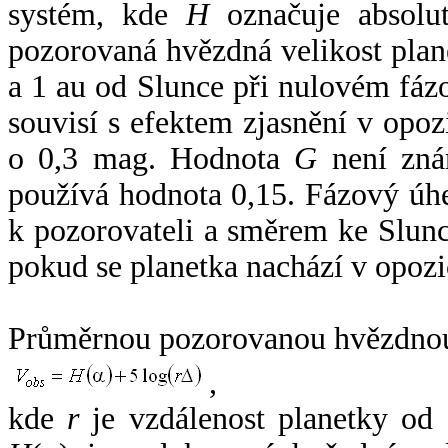
systém, kde
H
označuje absolut
pozorovaná hvězdná velikost plan
a 1 au od Slunce při nulovém fá
souvisí s efektem zjasnění v opoz
o 0,3 mag. Hodnota
G
není zná
používá hodnota 0,15. Fázový úh
k pozorovateli a směrem ke Slunc
pokud se planetka nachází v opozi
Průměrnou pozorovanou hvězdnou 
,
kde
r
je vzdálenost planetky od