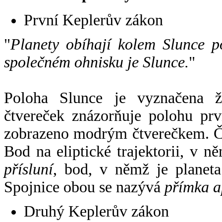
První Keplerův zákon
"
Planety obíhají kolem Slunce p
společném ohnisku je Slunce.
"
Poloha Slunce je vyznačena 
čtvereček znázorňuje polohu pr
zobrazeno modrým čtverečkem. Če
Bod na eliptické trajektorii, v n
přísluní
, bod, v němž je planet
Spojnice obou se nazývá
přímka a
Druhý Keplerův zákon