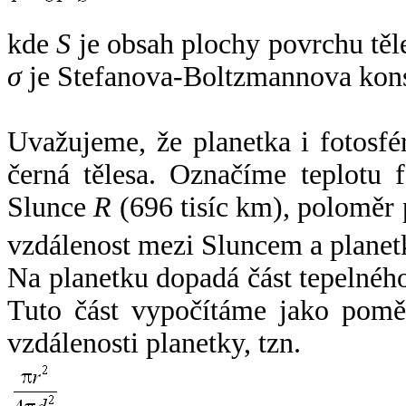
kde
S
je obsah plochy povrchu těl
σ
je Stefanova-Boltzmannova kons
Uvažujeme, že planetka i fotosfér
černá tělesa. Označíme teplotu 
Slunce
R
(696 tisíc km), poloměr
vzdálenost mezi Sluncem a plane
Na planetku dopadá část tepelnéh
Tuto část vypočítáme jako pomě
vzdálenosti planetky, tzn.