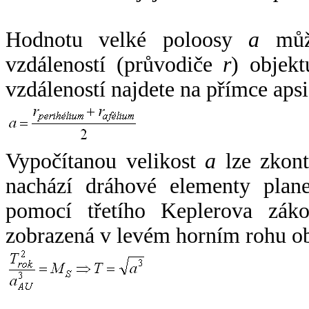
Hodnotu velké poloosy
a
může
vzdáleností (průvodiče
r
) objekt
vzdáleností najdete na přímce apsi
Vypočítanou velikost
a
lze zkont
nachází dráhové elementy plane
pomocí třetího Keplerova zák
zobrazená v levém horním rohu o