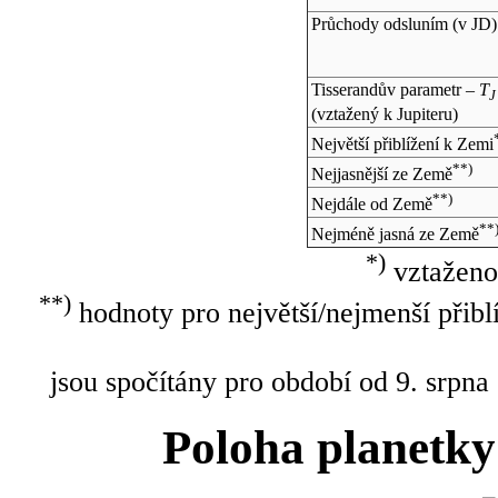
Průchody odsluním (v
JD
)
Tisserandův parametr –
T
J
(vztažený k Jupiteru)
Největší přiblížení k Zemi
**)
Nejjasnější ze Země
**)
Nejdále od Země
**
Nejméně jasná ze Země
*)
vztaženo
**)
hodnoty pro největší/nejmenší přibl
jsou spočítány pro období od 9. srpna
Poloha planetky