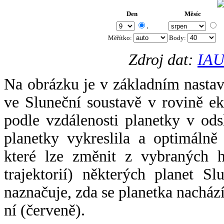
Den
Měsíc
.
Měřítko:
Body
:
Zdroj dat:
IAU
Na obrázku je v základním nastav
ve Sluneční soustavě v rovině ek
podle vzdálenosti planetky v odsl
planetky vykreslila a optimálně
které lze změnit z vybraných h
trajektorií) některých planet Sl
naznačuje, zda se planetka nacház
ní (červeně).