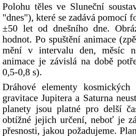
Polohu těles ve Sluneční sousta
"dnes"), které se zadává pomocí 
±50 let od dnešního dne. Obráz
hodnot. Po spuštění animace (zpě
mění v intervalu den, měsíc ne
animace je závislá na době potř
0,5-0,8 s).
Dráhové elementy kosmických t
gravitace Jupitera a Saturna neu
planety jsou platné pro delší č
obtížné jejich určení, neboť je 
přesnosti, jakou požadujeme. Pla