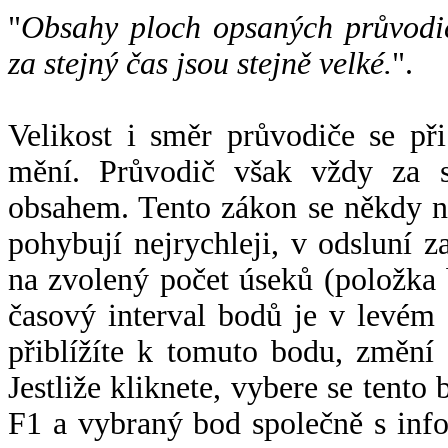
"
Obsahy ploch opsaných průvodič
za stejný čas jsou stejně velké.
".
Velikost i směr průvodiče se při
mění. Průvodič však vždy za s
obsahem. Tento zákon se někdy 
pohybují nejrychleji, v odsluní z
na zvolený počet úseků (položka 
časový interval bodů je v levém
přiblížíte k tomuto bodu, změní
Jestliže kliknete, vybere se tento
F1 a vybraný bod společně s info