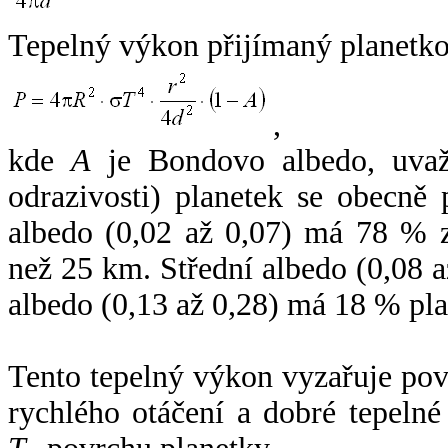
Tepelný výkon přijímaný planetko
,
kde
A
je Bondovo albedo, uvaž
odrazivosti) planetek se obecně
albedo (0,02 až 0,07) má 78 % z
než 25 km. Střední albedo (0,08 
albedo (0,13 až 0,28) má 18 % pla
Tento tepelný výkon vyzařuje po
rychlého otáčení a dobré tepelné