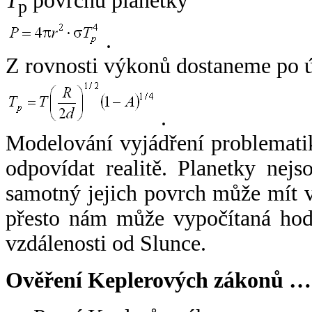
T
povrchu planetky
p
.
Z rovnosti výkonů dostaneme po 
.
Modelování vyjádření problemati
odpovídat realitě. Planetky nejso
samotný jejich povrch může mít v
přesto nám může vypočítaná hodn
vzdálenosti od Slunce.
Ověření Keplerových zákonů …