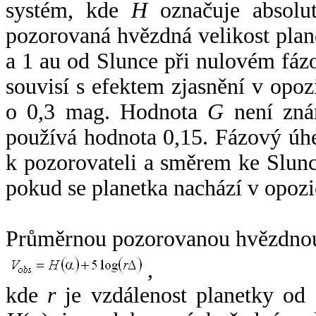
systém, kde
H
označuje absolut
pozorovaná hvězdná velikost plan
a 1 au od Slunce při nulovém fá
souvisí s efektem zjasnění v opoz
o 0,3 mag. Hodnota
G
není zná
používá hodnota 0,15. Fázový úh
k pozorovateli a směrem ke Slunc
pokud se planetka nachází v opozi
Průměrnou pozorovanou hvězdnou 
,
kde
r
je vzdálenost planetky od