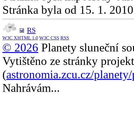
Stránka byla od 15. 1. 201
RS
W3C
XHTML 1.0
W3C
CSS
RSS
© 2026
Planety sluneční so
Vytištěno ze stránky projek
(
astronomia.zcu.cz/planety
Nahrávám...