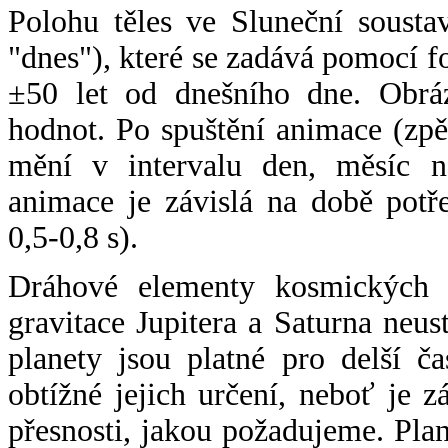
Polohu těles ve Sluneční sousta
"dnes"), které se zadává pomocí 
±50 let od dnešního dne. Obráz
hodnot. Po spuštění animace (zpě
mění v intervalu den, měsíc ne
animace je závislá na době potř
0,5-0,8 s).
Dráhové elementy kosmických t
gravitace Jupitera a Saturna neu
planety jsou platné pro delší č
obtížné jejich určení, neboť je 
přesnosti, jakou požadujeme. Pla