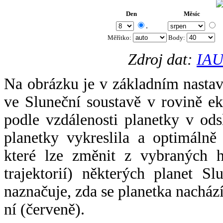
Den
Měsíc
.
Měřítko:
Body
:
Zdroj dat:
IAU
Na obrázku je v základním nastav
ve Sluneční soustavě v rovině ek
podle vzdálenosti planetky v odsl
planetky vykreslila a optimálně
které lze změnit z vybraných h
trajektorií) některých planet Sl
naznačuje, zda se planetka nacház
ní (červeně).