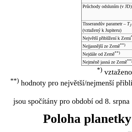
Průchody odsluním (v
JD
)
Tisserandův parametr –
T
J
(vztažený k Jupiteru)
Největší přiblížení k Zemi
**)
Nejjasnější ze Země
**)
Nejdále od Země
**
Nejméně jasná ze Země
*)
vztaženo
**)
hodnoty pro největší/nejmenší přibl
jsou spočítány pro období od 8. srpna
Poloha planetky