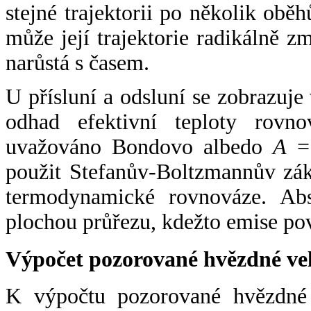
stejné trajektorii po několik oběh
může její trajektorie radikálně zm
narůstá s časem.
U přísluní a odsluní se zobrazuje
odhad efektivní teploty rovno
uvažováno Bondovo albedo
A
= 
použit Stefanův-Boltzmannův zák
termodynamické rovnováze. Abs
plochou průřezu, kdežto emise po
Výpočet pozorované hvězdné ve
K výpočtu pozorované hvězdné v