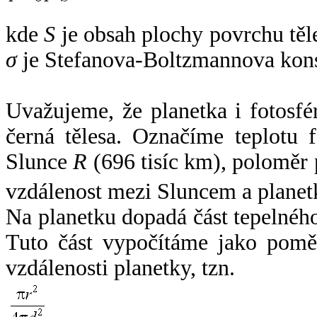
kde
S
je obsah plochy povrchu těl
σ
je Stefanova-Boltzmannova kons
Uvažujeme, že planetka i fotosfér
černá tělesa. Označíme teplotu 
Slunce
R
(696 tisíc km), poloměr
vzdálenost mezi Sluncem a plane
Na planetku dopadá část tepelnéh
Tuto část vypočítáme jako pomě
vzdálenosti planetky, tzn.