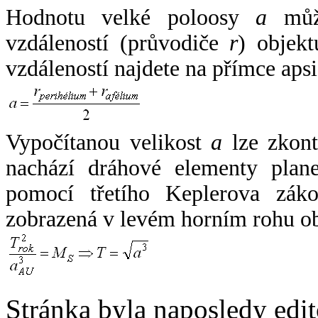
Hodnotu velké poloosy
a
může
vzdáleností (průvodiče
r
) objekt
vzdáleností najdete na přímce apsi
Vypočítanou velikost
a
lze zkont
nachází dráhové elementy plane
pomocí třetího Keplerova zák
zobrazená v levém horním rohu o
Stránka byla naposledy edi