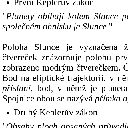
První Keplerův zákon
"
Planety obíhají kolem Slunce p
společném ohnisku je Slunce.
"
Poloha Slunce je vyznačena 
čtvereček znázorňuje polohu pr
zobrazeno modrým čtverečkem. Če
Bod na eliptické trajektorii, v n
přísluní
, bod, v němž je planet
Spojnice obou se nazývá
přímka a
Druhý Keplerův zákon
"
Obsahy ploch opsaných průvodič