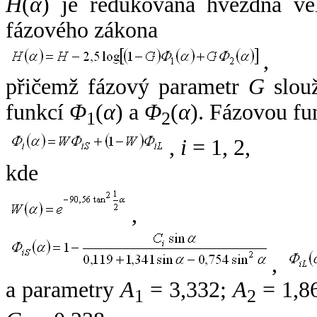
H
(
α
) je redukovaná hvězdná vel
fázového zákona
,
přičemž fázový parametr
G
slouž
funkcí
Φ
(
α
) a
Φ
(
α
). Fázovou fu
1
2
,
i
= 1, 2,
kde
,
,
a parametry
A
= 3,332;
A
= 1,8
1
2