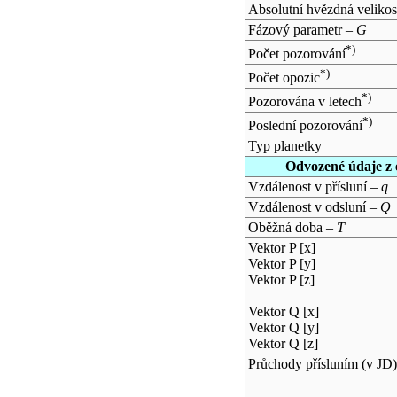
Absolutní hvězdná velikos
Fázový parametr –
G
*)
Počet pozorování
*)
Počet opozic
*)
Pozorována v letech
*)
Poslední pozorování
Typ planetky
Odvozené údaje z 
Vzdálenost v přísluní –
q
Vzdálenost v odsluní –
Q
Oběžná doba –
T
Vektor P [x]
Vektor P [y]
Vektor P [z]
Vektor Q [x]
Vektor Q [y]
Vektor Q [z]
Průchody přísluním (v
JD
)