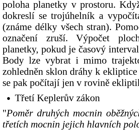
poloha planetky v prostoru. Kdy
dokreslí se trojúhelník a vypoč
(známe délky všech stran). Pomo
označení zruší. Výpočet ploch
planetky, pokud je časový interval
Body lze vybrat i mimo trajekto
zohledněn sklon dráhy k ekliptice
se pak počítají jen v rovině eklipti
Třetí Keplerův zákon
"
Poměr druhých mocnin oběžných
třetích mocnin jejich hlavních pol