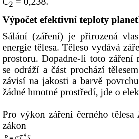
C
= 0,238.
2
Výpočet efektivní teploty plan
Sálání (záření) je přirozená vla
energie tělesa. Těleso vydává zá
prostoru. Dopadne-li toto záření n
se odráží a část prochází tělesem
závisí na jakosti a barvě povrch
žádné hmotné prostředí, jde o ele
Pro výkon záření černého tělesa
zákon