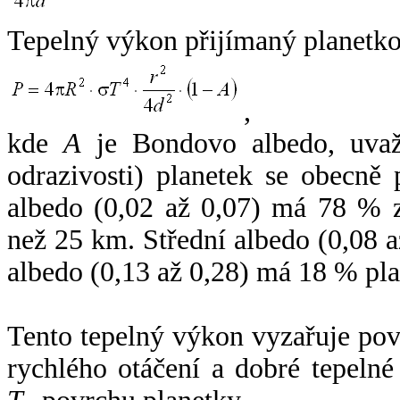
Tepelný výkon přijímaný planetko
,
kde
A
je Bondovo albedo, uvaž
odrazivosti) planetek se obecně
albedo (0,02 až 0,07) má 78 % z
než 25 km. Střední albedo (0,08 
albedo (0,13 až 0,28) má 18 % pla
Tento tepelný výkon vyzařuje po
rychlého otáčení a dobré tepelné