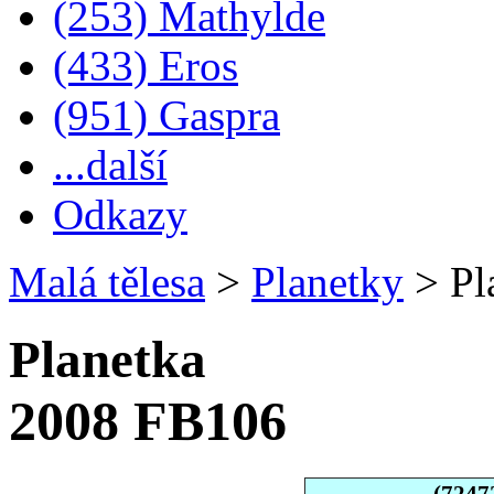
(253) Mathylde
(433) Eros
(951) Gaspra
...další
Odkazy
Malá tělesa
>
Planetky
>
Pl
Planetka
2008 FB106
(7247