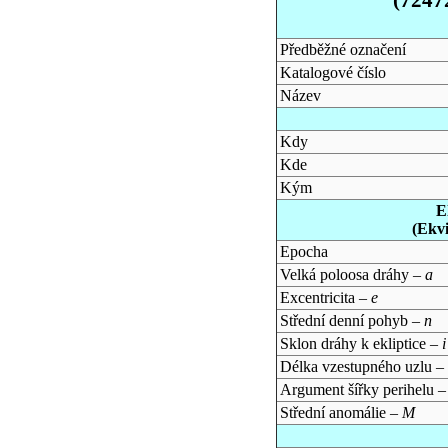
Předběžné označení
Katalogové číslo
Název
Kdy
Kde
Kým
E
(Ekv
Epocha
Velká poloosa dráhy –
a
Excentricita –
e
Střední denní pohyb –
n
Sklon dráhy k ekliptice –
i
Délka vzestupného uzlu –
Argument šířky perihelu 
Střední anomálie –
M