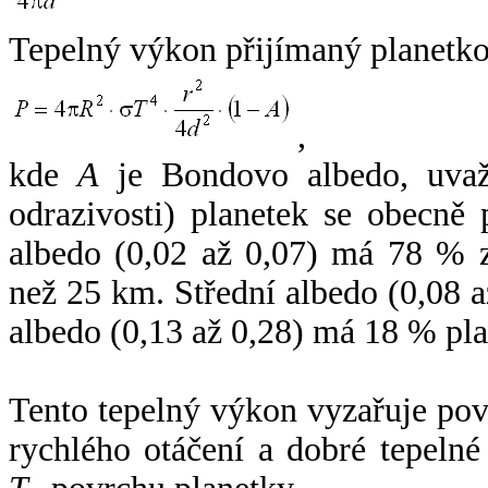
Tepelný výkon přijímaný planetko
,
kde
A
je Bondovo albedo, uvaž
odrazivosti) planetek se obecně
albedo (0,02 až 0,07) má 78 % z
než 25 km. Střední albedo (0,08 
albedo (0,13 až 0,28) má 18 % pla
Tento tepelný výkon vyzařuje po
rychlého otáčení a dobré tepelné