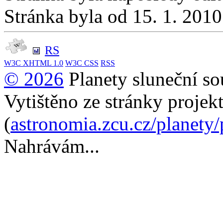
Stránka byla od 15. 1. 201
RS
W3C
XHTML 1.0
W3C
CSS
RSS
© 2026
Planety sluneční so
Vytištěno ze stránky projek
(
astronomia.zcu.cz/planety
Nahrávám...