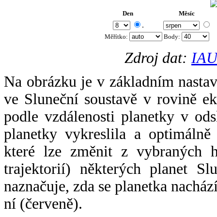
Den
Měsíc
.
Měřítko:
Body
:
Zdroj dat:
IAU
Na obrázku je v základním nastav
ve Sluneční soustavě v rovině ek
podle vzdálenosti planetky v odsl
planetky vykreslila a optimálně
které lze změnit z vybraných h
trajektorií) některých planet Sl
naznačuje, zda se planetka nacház
ní (červeně).