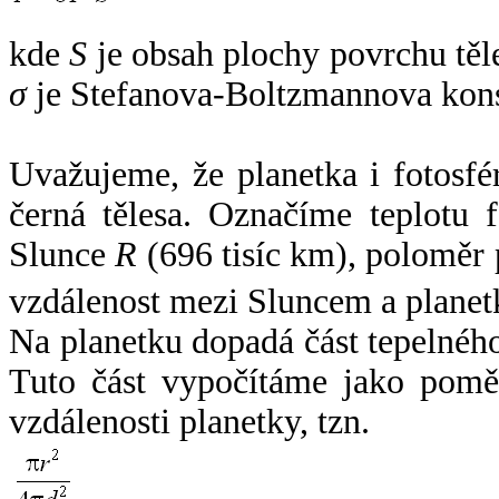
kde
S
je obsah plochy povrchu těl
σ
je Stefanova-Boltzmannova kons
Uvažujeme, že planetka i fotosfér
černá tělesa. Označíme teplotu 
Slunce
R
(696 tisíc km), poloměr
vzdálenost mezi Sluncem a plane
Na planetku dopadá část tepelnéh
Tuto část vypočítáme jako pomě
vzdálenosti planetky, tzn.