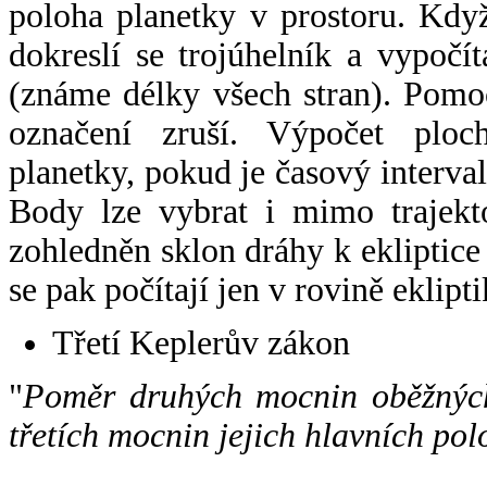
poloha planetky v prostoru. Kdy
dokreslí se trojúhelník a vypoč
(známe délky všech stran). Pomo
označení zruší. Výpočet ploch
planetky, pokud je časový interval
Body lze vybrat i mimo trajekto
zohledněn sklon dráhy k ekliptice
se pak počítají jen v rovině eklipti
Třetí Keplerův zákon
"
Poměr druhých mocnin oběžných
třetích mocnin jejich hlavních pol