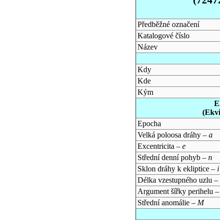
Předběžné označení
Katalogové číslo
Název
Kdy
Kde
Kým
E
(Ekv
Epocha
Velká poloosa dráhy –
a
Excentricita –
e
Střední denní pohyb –
n
Sklon dráhy k ekliptice –
i
Délka vzestupného uzlu –
Argument šířky perihelu 
Střední anomálie –
M