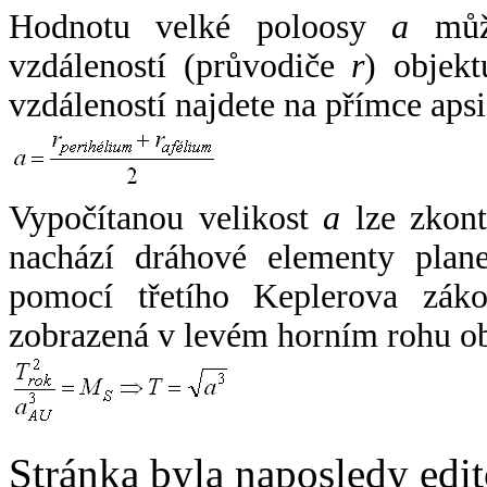
Hodnotu velké poloosy
a
může
vzdáleností (průvodiče
r
) objekt
vzdáleností najdete na přímce apsi
Vypočítanou velikost
a
lze zkont
nachází dráhové elementy plane
pomocí třetího Keplerova zák
zobrazená v levém horním rohu o
Stránka byla naposledy edi