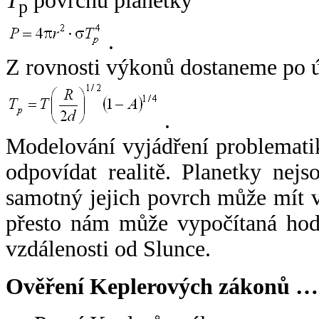
T
povrchu planetky
p
.
Z rovnosti výkonů dostaneme po 
.
Modelování vyjádření problemati
odpovídat realitě. Planetky nejso
samotný jejich povrch může mít v
přesto nám může vypočítaná hodn
vzdálenosti od Slunce.
Ověření Keplerových zákonů …