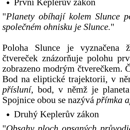
První Keplerův zákon
"
Planety obíhají kolem Slunce p
společném ohnisku je Slunce.
"
Poloha Slunce je vyznačena 
čtvereček znázorňuje polohu pr
zobrazeno modrým čtverečkem. Če
Bod na eliptické trajektorii, v n
přísluní
, bod, v němž je planet
Spojnice obou se nazývá
přímka a
Druhý Keplerův zákon
"
Obsahy ploch opsaných průvodič