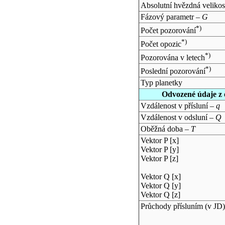
Absolutní hvězdná velikos
Fázový parametr –
G
*)
Počet pozorování
*)
Počet opozic
*)
Pozorována v letech
*)
Poslední pozorování
Typ planetky
Odvozené údaje z 
Vzdálenost v přísluní –
q
Vzdálenost v odsluní –
Q
Oběžná doba –
T
Vektor P [x]
Vektor P [y]
Vektor P [z]
Vektor Q [x]
Vektor Q [y]
Vektor Q [z]
Průchody přísluním (v
JD
)