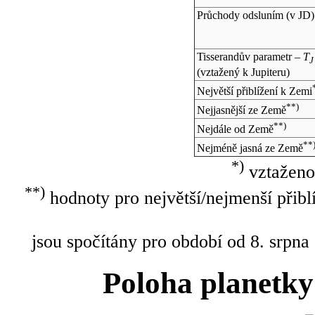
Průchody odsluním (v
JD
)
Tisserandův parametr –
T
J
(vztažený k Jupiteru)
Největší přiblížení k Zemi
**)
Nejjasnější ze Země
**)
Nejdále od Země
**
Nejméně jasná ze Země
*)
vztaženo
**)
hodnoty pro největší/nejmenší přibl
jsou spočítány pro období od 8. srpna
Poloha planetky