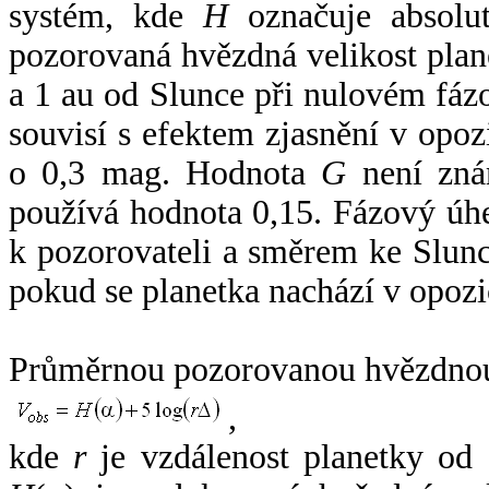
systém, kde
H
označuje absolut
pozorovaná hvězdná velikost plan
a 1 au od Slunce při nulovém fá
souvisí s efektem zjasnění v opoz
o 0,3 mag. Hodnota
G
není zná
používá hodnota 0,15. Fázový úh
k pozorovateli a směrem ke Slunc
pokud se planetka nachází v opozi
Průměrnou pozorovanou hvězdnou 
,
kde
r
je vzdálenost planetky od