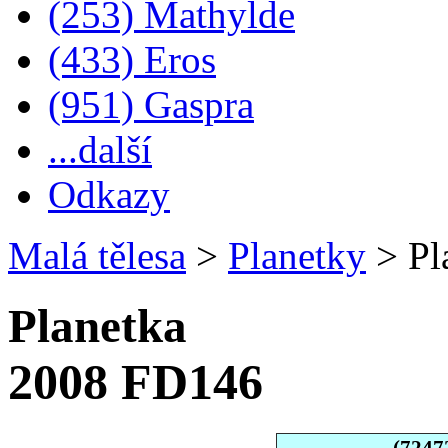
(253) Mathylde
(433) Eros
(951) Gaspra
...další
Odkazy
Malá tělesa
>
Planetky
>
Pl
Planetka
2008 FD146
(7247