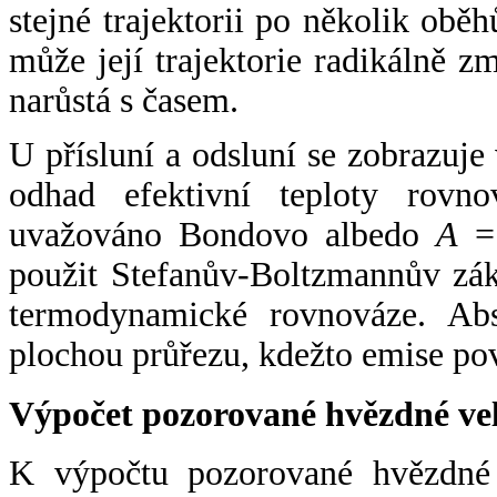
stejné trajektorii po několik oběh
může její trajektorie radikálně zm
narůstá s časem.
U přísluní a odsluní se zobrazuje
odhad efektivní teploty rovno
uvažováno Bondovo albedo
A
= 
použit Stefanův-Boltzmannův zák
termodynamické rovnováze. Abs
plochou průřezu, kdežto emise po
Výpočet pozorované hvězdné ve
K výpočtu pozorované hvězdné v