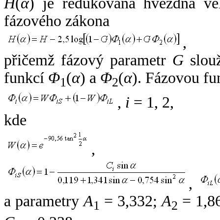
H
(
α
) je redukovaná hvězdná vel
fázového zákona
,
přičemž fázový parametr
G
slouž
funkcí
Φ
(
α
) a
Φ
(
α
). Fázovou fu
1
2
,
i
= 1, 2,
kde
,
,
a parametry
A
= 3,332;
A
= 1,8
1
2