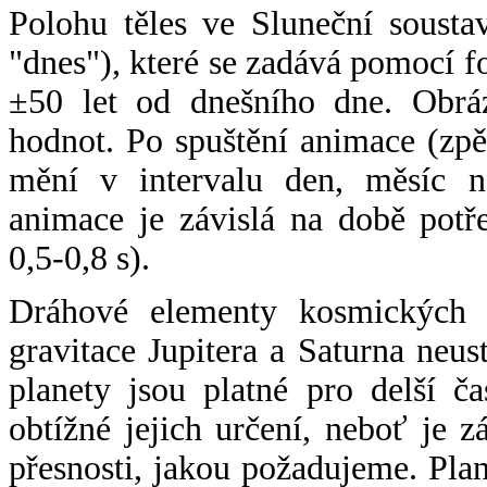
Polohu těles ve Sluneční sousta
"dnes"), které se zadává pomocí 
±50 let od dnešního dne. Obráz
hodnot. Po spuštění animace (zpě
mění v intervalu den, měsíc ne
animace je závislá na době potř
0,5-0,8 s).
Dráhové elementy kosmických t
gravitace Jupitera a Saturna neu
planety jsou platné pro delší č
obtížné jejich určení, neboť je 
přesnosti, jakou požadujeme. Pla