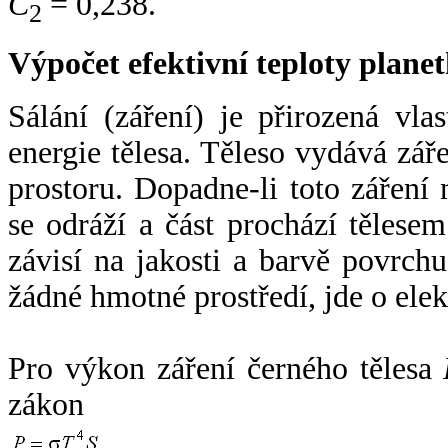
C
= 0,238.
2
Výpočet efektivní teploty plan
Sálání (záření) je přirozená vla
energie tělesa. Těleso vydává zá
prostoru. Dopadne-li toto záření n
se odráží a část prochází tělesem
závisí na jakosti a barvě povrch
žádné hmotné prostředí, jde o ele
Pro výkon záření černého tělesa
zákon