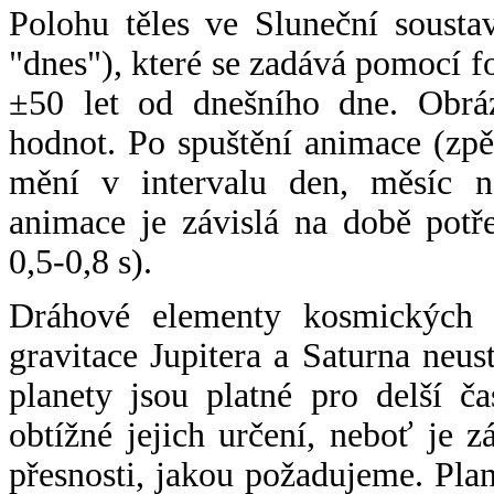
Polohu těles ve Sluneční sousta
"dnes"), které se zadává pomocí 
±50 let od dnešního dne. Obráz
hodnot. Po spuštění animace (zpě
mění v intervalu den, měsíc ne
animace je závislá na době potř
0,5-0,8 s).
Dráhové elementy kosmických t
gravitace Jupitera a Saturna neu
planety jsou platné pro delší č
obtížné jejich určení, neboť je 
přesnosti, jakou požadujeme. Pla