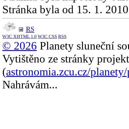
Stránka byla od 15. 1. 201
RS
W3C
XHTML 1.0
W3C
CSS
RSS
© 2026
Planety sluneční so
Vytištěno ze stránky projek
(
astronomia.zcu.cz/planety
Nahrávám...