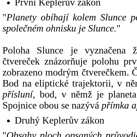
První Keplerův zákon
"
Planety obíhají kolem Slunce p
společném ohnisku je Slunce.
"
Poloha Slunce je vyznačena 
čtvereček znázorňuje polohu pr
zobrazeno modrým čtverečkem. Če
Bod na eliptické trajektorii, v n
přísluní
, bod, v němž je planet
Spojnice obou se nazývá
přímka a
Druhý Keplerův zákon
"
Obsahy ploch opsaných průvodič