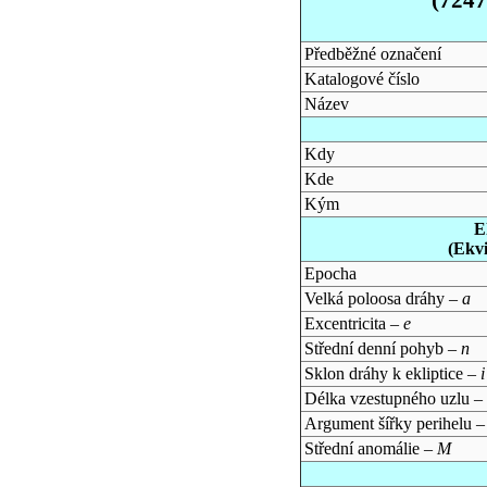
Předběžné označení
Katalogové číslo
Název
Kdy
Kde
Kým
E
(Ekv
Epocha
Velká poloosa dráhy –
a
Excentricita –
e
Střední denní pohyb –
n
Sklon dráhy k ekliptice –
i
Délka vzestupného uzlu –
Argument šířky perihelu 
Střední anomálie –
M