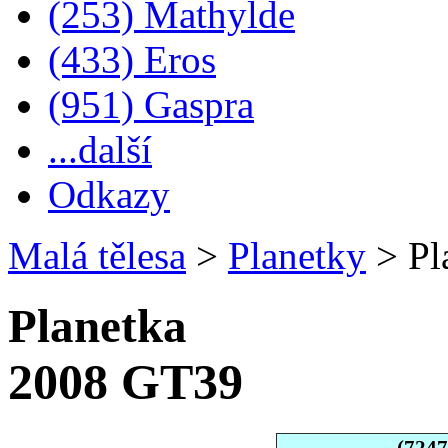
(253) Mathylde
(433) Eros
(951) Gaspra
...další
Odkazy
Malá tělesa
>
Planetky
>
Pl
Planetka
2008 GT39
(724