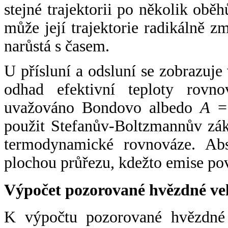
stejné trajektorii po několik oběh
může její trajektorie radikálně zm
narůstá s časem.
U přísluní a odsluní se zobrazuje
odhad efektivní teploty rovno
uvažováno Bondovo albedo
A
= 
použit Stefanův-Boltzmannův zák
termodynamické rovnováze. Abs
plochou průřezu, kdežto emise po
Výpočet pozorované hvězdné ve
K výpočtu pozorované hvězdné v