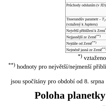
Průchody odsluním (v
JD
)
Tisserandův parametr –
T
J
(vztažený k Jupiteru)
Největší přiblížení k Zemi
**)
Nejjasnější ze Země
**)
Nejdále od Země
**
Nejméně jasná ze Země
*)
vztaženo
**)
hodnoty pro největší/nejmenší přibl
jsou spočítány pro období od 8. srpna
Poloha planetky