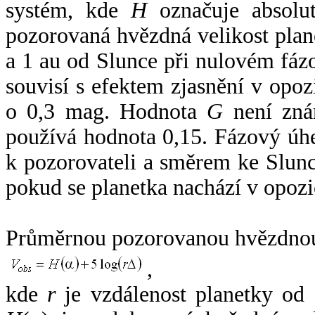
systém, kde
H
označuje absolut
pozorovaná hvězdná velikost plan
a 1 au od Slunce při nulovém fá
souvisí s efektem zjasnění v opoz
o 0,3 mag. Hodnota
G
není zná
používá hodnota 0,15. Fázový úh
k pozorovateli a směrem ke Slunc
pokud se planetka nachází v opozi
Průměrnou pozorovanou hvězdnou 
,
kde
r
je vzdálenost planetky od