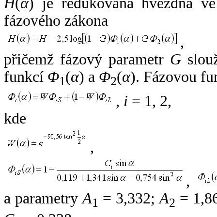
H
(
α
) je redukovaná hvězdná vel
fázového zákona
,
přičemž fázový parametr
G
slouž
funkcí
Φ
(
α
) a
Φ
(
α
). Fázovou fu
1
2
,
i
= 1, 2,
kde
,
,
a parametry
A
= 3,332;
A
= 1,8
1
2