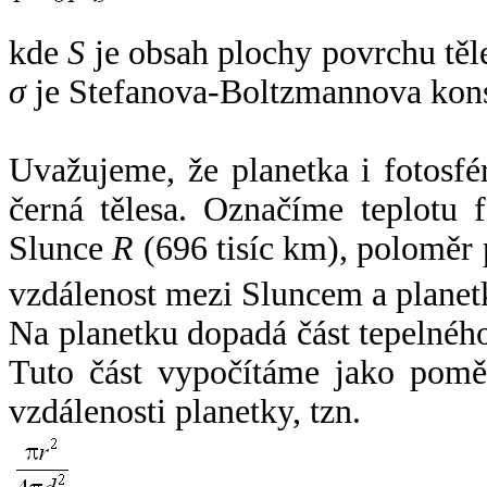
kde
S
je obsah plochy povrchu těl
σ
je Stefanova-Boltzmannova kons
Uvažujeme, že planetka i fotosfér
černá tělesa. Označíme teplotu 
Slunce
R
(696 tisíc km), poloměr
vzdálenost mezi Sluncem a plane
Na planetku dopadá část tepelnéh
Tuto část vypočítáme jako pomě
vzdálenosti planetky, tzn.