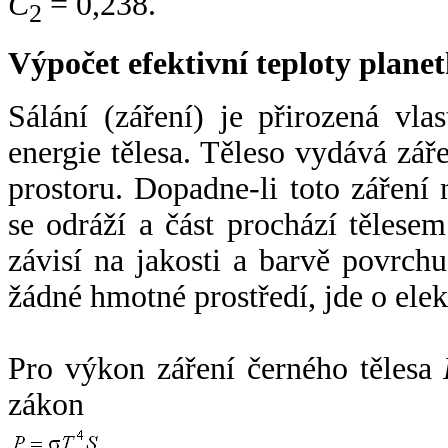
C
= 0,238.
2
Výpočet efektivní teploty plan
Sálání (záření) je přirozená vla
energie tělesa. Těleso vydává zá
prostoru. Dopadne-li toto záření n
se odráží a část prochází tělesem
závisí na jakosti a barvě povrch
žádné hmotné prostředí, jde o ele
Pro výkon záření černého tělesa
zákon