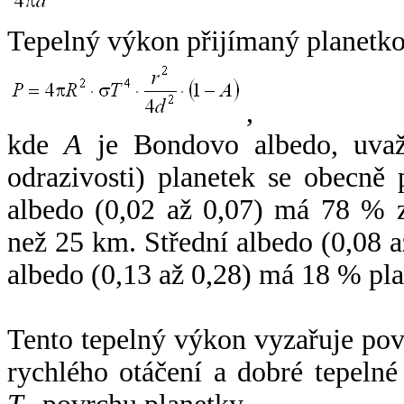
Tepelný výkon přijímaný planetko
,
kde
A
je Bondovo albedo, uvaž
odrazivosti) planetek se obecně
albedo (0,02 až 0,07) má 78 % z
než 25 km. Střední albedo (0,08 
albedo (0,13 až 0,28) má 18 % pla
Tento tepelný výkon vyzařuje po
rychlého otáčení a dobré tepelné