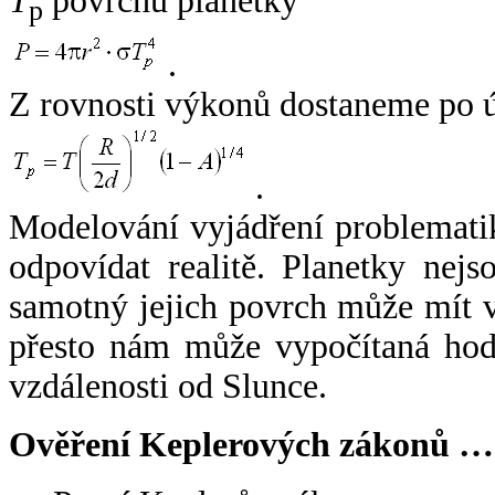
T
povrchu planetky
p
.
Z rovnosti výkonů dostaneme po 
.
Modelování vyjádření problemati
odpovídat realitě. Planetky nejso
samotný jejich povrch může mít v
přesto nám může vypočítaná hodn
vzdálenosti od Slunce.
Ověření Keplerových zákonů …