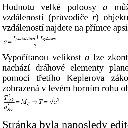
Hodnotu velké poloosy
a
může
vzdáleností (průvodiče
r
) objekt
vzdáleností najdete na přímce apsi
Vypočítanou velikost
a
lze zkont
nachází dráhové elementy plane
pomocí třetího Keplerova zák
zobrazená v levém horním rohu o
Stránka byla naposledy edi