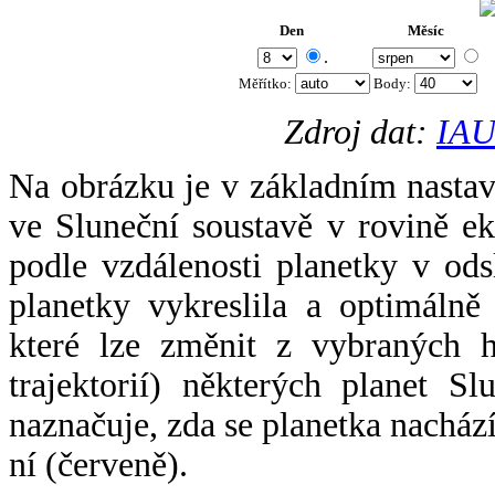
Den
Měsíc
.
Měřítko:
Body
:
Zdroj dat:
IAU
Na obrázku je v základním nastav
ve Sluneční soustavě v rovině ek
podle vzdálenosti planetky v odsl
planetky vykreslila a optimálně
které lze změnit z vybraných h
trajektorií) některých planet Sl
naznačuje, zda se planetka nacház
ní (červeně).