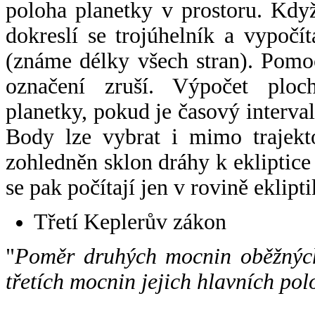
poloha planetky v prostoru. Kdy
dokreslí se trojúhelník a vypoč
(známe délky všech stran). Pomo
označení zruší. Výpočet ploch
planetky, pokud je časový interval
Body lze vybrat i mimo trajekto
zohledněn sklon dráhy k ekliptice
se pak počítají jen v rovině eklipti
Třetí Keplerův zákon
"
Poměr druhých mocnin oběžných
třetích mocnin jejich hlavních pol