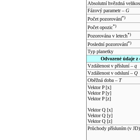
Absolutní hvězdná velikos
Fázový parametr –
G
*)
Počet pozorování
*)
Počet opozic
*)
Pozorována v letech
*)
Poslední pozorování
Typ planetky
Odvozené údaje z 
Vzdálenost v přísluní –
q
Vzdálenost v odsluní –
Q
Oběžná doba –
T
Vektor P [x]
Vektor P [y]
Vektor P [z]
Vektor Q [x]
Vektor Q [y]
Vektor Q [z]
Průchody přísluním (v
JD
)