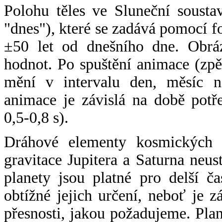
Polohu těles ve Sluneční sousta
"dnes"), které se zadává pomocí 
±50 let od dnešního dne. Obráz
hodnot. Po spuštění animace (zpě
mění v intervalu den, měsíc ne
animace je závislá na době potř
0,5-0,8 s).
Dráhové elementy kosmických t
gravitace Jupitera a Saturna neu
planety jsou platné pro delší č
obtížné jejich určení, neboť je 
přesnosti, jakou požadujeme. Pla