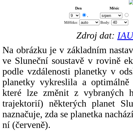
Den
Měsíc
.
Měřítko:
Body
:
Zdroj dat:
IAU
Na obrázku je v základním nastav
ve Sluneční soustavě v rovině ek
podle vzdálenosti planetky v odsl
planetky vykreslila a optimálně
které lze změnit z vybraných h
trajektorií) některých planet Sl
naznačuje, zda se planetka nacház
ní (červeně).