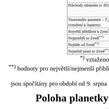
Průchody odsluním (v
JD
)
Tisserandův parametr –
T
J
(vztažený k Jupiteru)
Největší přiblížení k Zemi
**)
Nejjasnější ze Země
**)
Nejdále od Země
**
Nejméně jasná ze Země
*)
vztaženo
**)
hodnoty pro největší/nejmenší přibl
jsou spočítány pro období od 9. srpna
Poloha planetky