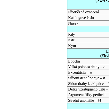
Předběžné označení
Katalogové číslo
Název
Kdy
Kde
Kým
E
(Ekv
Epocha
Velká poloosa dráhy –
a
Excentricita –
e
Střední denní pohyb –
n
Sklon dráhy k ekliptice –
i
Délka vzestupného uzlu –
Argument šířky perihelu 
Střední anomálie –
M