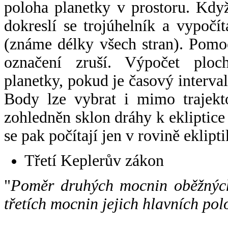
poloha planetky v prostoru. Kdy
dokreslí se trojúhelník a vypoč
(známe délky všech stran). Pomo
označení zruší. Výpočet ploch
planetky, pokud je časový interval
Body lze vybrat i mimo trajekto
zohledněn sklon dráhy k ekliptice
se pak počítají jen v rovině eklipti
Třetí Keplerův zákon
"
Poměr druhých mocnin oběžných
třetích mocnin jejich hlavních pol