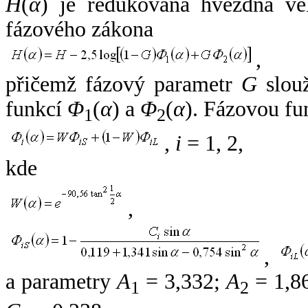
H
(
α
) je redukovaná hvězdná vel
fázového zákona
,
přičemž fázový parametr
G
slouž
funkcí
Φ
(
α
) a
Φ
(
α
). Fázovou fu
1
2
,
i
= 1, 2,
kde
,
,
a parametry
A
= 3,332;
A
= 1,8
1
2