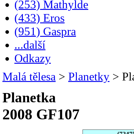
(253) Mathylde
(433) Eros
(951) Gaspra
...další
Odkazy
Malá tělesa
>
Planetky
>
Pl
Planetka
2008 GF107
(7247