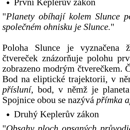
První Keplerův zákon
"
Planety obíhají kolem Slunce p
společném ohnisku je Slunce.
"
Poloha Slunce je vyznačena 
čtvereček znázorňuje polohu pr
zobrazeno modrým čtverečkem. Če
Bod na eliptické trajektorii, v n
přísluní
, bod, v němž je planet
Spojnice obou se nazývá
přímka a
Druhý Keplerův zákon
"
Obsahy ploch opsaných průvodič