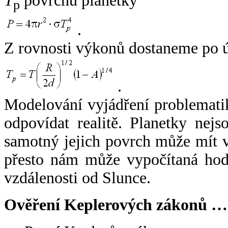
T
povrchu planetky
p
.
Z rovnosti výkonů dostaneme po 
.
Modelování vyjádření problemati
odpovídat realitě. Planetky nejso
samotný jejich povrch může mít v
přesto nám může vypočítaná hodn
vzdálenosti od Slunce.
Ověření Keplerových zákonů …