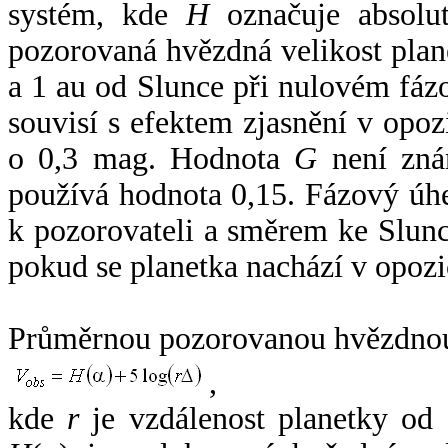
systém, kde
H
označuje absolut
pozorovaná hvězdná velikost plan
a 1 au od Slunce při nulovém fá
souvisí s efektem zjasnění v opoz
o 0,3 mag. Hodnota
G
není zná
používá hodnota 0,15. Fázový úh
k pozorovateli a směrem ke Slunc
pokud se planetka nachází v opozi
Průměrnou pozorovanou hvězdnou 
,
kde
r
je vzdálenost planetky od