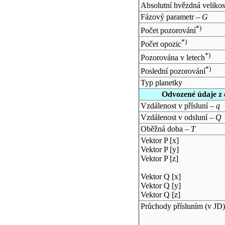
Absolutní hvězdná velikos
Fázový parametr –
G
*)
Počet pozorování
*)
Počet opozic
*)
Pozorována v letech
*)
Poslední pozorování
Typ planetky
Odvozené údaje z 
Vzdálenost v přísluní –
q
Vzdálenost v odsluní –
Q
Oběžná doba –
T
Vektor P [x]
Vektor P [y]
Vektor P [z]
Vektor Q [x]
Vektor Q [y]
Vektor Q [z]
Průchody přísluním (v
JD
)