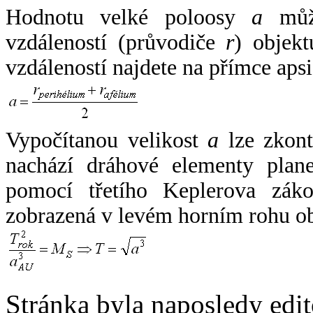
Hodnotu velké poloosy
a
může
vzdáleností (průvodiče
r
) objekt
vzdáleností najdete na přímce apsi
Vypočítanou velikost
a
lze zkont
nachází dráhové elementy plane
pomocí třetího Keplerova zák
zobrazená v levém horním rohu o
Stránka byla naposledy edi