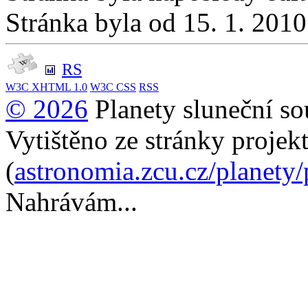
Stránka byla od 15. 1. 201
RS
W3C
XHTML 1.0
W3C
CSS
RSS
© 2026
Planety sluneční so
Vytištěno ze stránky projek
(
astronomia.zcu.cz/planety
Nahrávám...