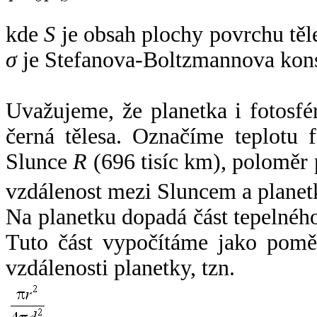
kde
S
je obsah plochy povrchu těl
σ
je Stefanova-Boltzmannova kons
Uvažujeme, že planetka i fotosfér
černá tělesa. Označíme teplotu 
Slunce
R
(696 tisíc km), poloměr
vzdálenost mezi Sluncem a plane
Na planetku dopadá část tepelnéh
Tuto část vypočítáme jako pomě
vzdálenosti planetky, tzn.