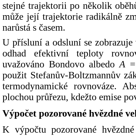
stejné trajektorii po několik oběh
může její trajektorie radikálně zm
narůstá s časem.
U přísluní a odsluní se zobrazuje
odhad efektivní teploty rovno
uvažováno Bondovo albedo
A
= 
použit Stefanův-Boltzmannův zák
termodynamické rovnováze. Abs
plochou průřezu, kdežto emise po
Výpočet pozorované hvězdné ve
K výpočtu pozorované hvězdné v