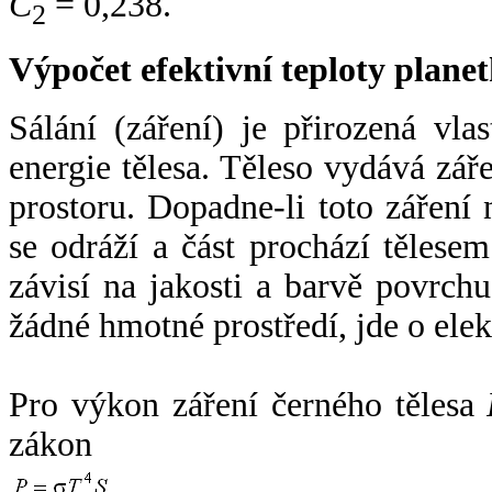
C
= 0,238.
2
Výpočet efektivní teploty plan
Sálání (záření) je přirozená vla
energie tělesa. Těleso vydává zá
prostoru. Dopadne-li toto záření n
se odráží a část prochází tělesem
závisí na jakosti a barvě povrch
žádné hmotné prostředí, jde o ele
Pro výkon záření černého tělesa
zákon