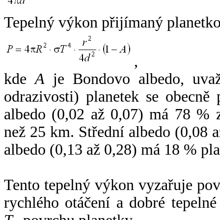
Tepelný výkon přijímaný planetko
,
kde
A
je Bondovo albedo, uvaž
odrazivosti) planetek se obecně
albedo (0,02 až 0,07) má 78 % z
než 25 km. Střední albedo (0,08 
albedo (0,13 až 0,28) má 18 % pla
Tento tepelný výkon vyzařuje po
rychlého otáčení a dobré tepelné