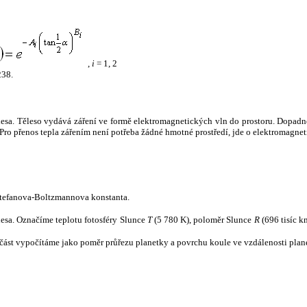
,
i
= 1, 2
238.
tělesa. Těleso vydává záření ve formě elektromagnetických vln do prostoru. Dopadne-l
u. Pro přenos tepla zářením není potřeba žádné hmotné prostředí, jde o elektromagnet
tefanova-Boltzmannova konstanta.
tělesa. Označíme teplotu fotosféry Slunce
T
(5 780 K), poloměr Slunce
R
(696 tisíc k
část vypočítáme jako poměr průřezu planetky a povrchu koule ve vzdálenosti plane