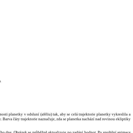
e
i planetky v odsluní (aféliu) tak, aby se celá trajektorie planetky vykreslila a
. Barva čáry trajektorie naznačuje, zda se planetka nachází nad rovinou ekliptiky
ního dne. Obrázek se průběžně aktualizuje po zadání hodnot. Po spuštění animace