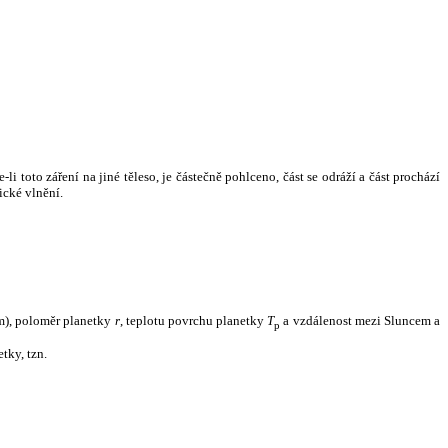
i toto záření na jiné těleso, je částečně pohlceno, část se odráží a část prochází
ické vlnění.
m), poloměr planetky
r
, teplotu povrchu planetky
T
a vzdálenost mezi Sluncem a
p
tky, tzn.