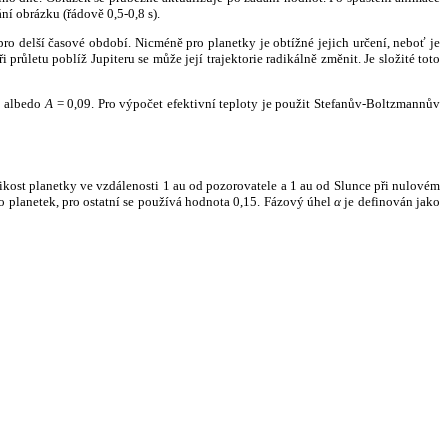
ní obrázku (řádově 0,5-0,8 s).
ro delší časové období. Nicméně pro planetky je obtížné jejich určení, neboť je
růletu poblíž Jupiteru se může její trajektorie radikálně změnit. Je složité toto
o albedo
A
= 0,09. Pro výpočet efektivní teploty je použit Stefanův-Boltzmannův
kost planetky ve vzdálenosti 1 au od pozorovatele a 1 au od Slunce při nulovém
planetek, pro ostatní se používá hodnota 0,15. Fázový úhel
α
je definován jako