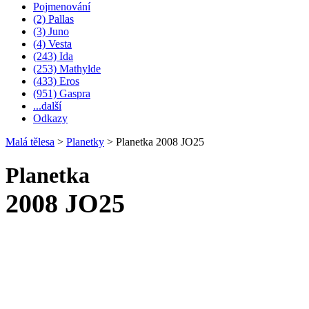
Pojmenování
(2) Pallas
(3) Juno
(4) Vesta
(243) Ida
(253) Mathylde
(433) Eros
(951) Gaspra
...další
Odkazy
Malá tělesa
>
Planetky
>
Planetka 2008 JO25
Planetka
2008 JO25