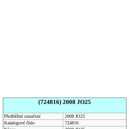
(724816) 2008 JO25
Předběžné označení
2008 JO25
Katalogové číslo
724816