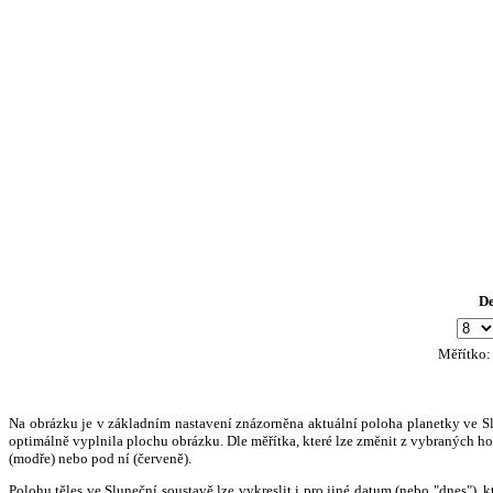
D
Měřítko
Na obrázku je v základním nastavení znázorněna aktuální poloha planetky ve Slun
optimálně vyplnila plochu obrázku. Dle měřítka, které lze změnit z vybraných hod
(modře) nebo pod ní (červeně).
Polohu těles ve Sluneční soustavě lze vykreslit i pro jiné datum (nebo "dnes")