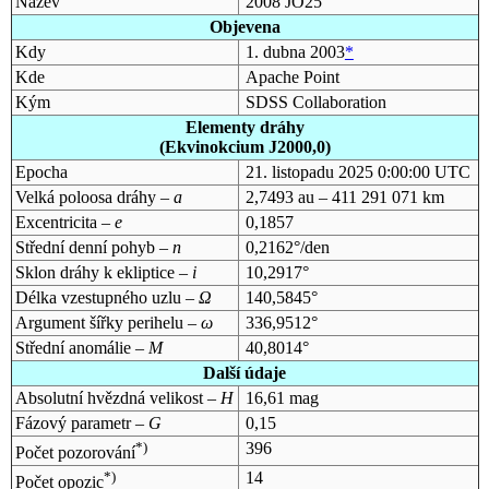
Název
2008 JO25
Objevena
Kdy
1. dubna 2003
*
Kde
Apache Point
Kým
SDSS Collaboration
Elementy dráhy
(Ekvinokcium J2000,0)
Epocha
21. listopadu 2025 0:00:00 UTC
Velká poloosa dráhy –
a
2,7493 au – 411 291 071 km
Excentricita –
e
0,1857
Střední denní pohyb –
n
0,2162°/den
Sklon dráhy k ekliptice –
i
10,2917°
Délka vzestupného uzlu –
Ω
140,5845°
Argument šířky perihelu –
ω
336,9512°
Střední anomálie –
M
40,8014°
Další údaje
Absolutní hvězdná velikost –
H
16,61 mag
Fázový parametr –
G
0,15
*)
396
Počet pozorování
*)
14
Počet opozic