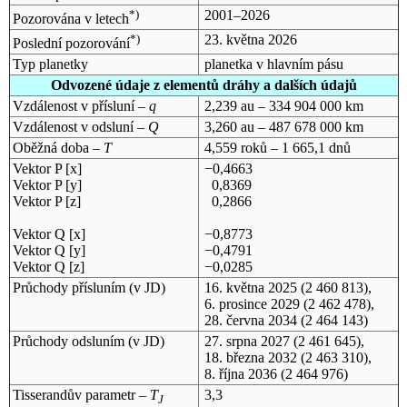
*)
2001–2026
Pozorována v letech
*)
23. května 2026
Poslední pozorování
Typ planetky
planetka v hlavním pásu
Odvozené údaje z elementů dráhy a dalších údajů
Vzdálenost v přísluní –
q
2,239 au – 334 904 000 km
Vzdálenost v odsluní –
Q
3,260 au – 487 678 000 km
Oběžná doba –
T
4,559 roků – 1 665,1 dnů
Vektor P [x]
−0,4663
Vektor P [y]
0,8369
Vektor P [z]
0,2866
Vektor Q [x]
−0,8773
Vektor Q [y]
−0,4791
Vektor Q [z]
−0,0285
Průchody přísluním (v
JD
)
16. května 2025
(2 460 813),
6. prosince 2029
(2 462 478),
28. června 2034
(2 464 143)
Průchody odsluním (v
JD
)
27. srpna 2027
(2 461 645),
18. března 2032
(2 463 310),
8. října 2036
(2 464 976)
Tisserandův parametr –
T
3,3
J