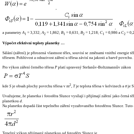
,
,
a parametry
A
= 3,332;
A
= 1,862;
B
= 0,631;
B
= 1,218;
C
= 0,986 a
C
= 0,
1
2
1
2
1
2
Výpočet efektivní teploty planetky …
Sálání (záření) je přirozená vlastnost těles, souvisí se změnami vnitřní energie 
tělesem. Pohltivost a odrazivost záření u tělesa závisí na jakosti a barvě povrch
Pro výkon záření černého tělesa
P
platí upravený Stefanův-Boltzmannův zákon
2
kde
S
je obsah plochy povrchu tělesa v m
,
T
je teplota tělesa v kelvinech a
σ
je S
Uvažujeme, že planetka i fotosféra Slunce vysílají i přijímají záření jako černá 
planetkou
d
.
Na planetku dopadá část tepelného záření vyzařovaného fotosférou Slunce. Tuto 
Tepelný výkon přijímaný planetkou od fotosféry Slunce je