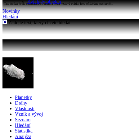
Katalogy objektů
Tato funkce je na stránkách Astronomia nová, testové otázky jsou přidávány postupně...
Novinky
Hledání
Zadejte text, který chcete hledat
Planetky
Dráhy
Vlastnosti
Vznik a vývoj
Seznam
Hledání
Statistika
Analýza