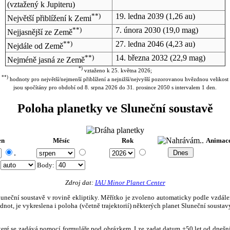
(vztažený k Jupiteru)
**)
19. ledna 2039
(1,26 au)
Největší přiblížení k Zemi
**)
7. února 2030
(19,0 mag)
Nejjasnější ze Země
**)
27. ledna 2046
(4,23 au)
Nejdále od Země
**)
14. března 2032
(22,9 mag)
Nejméně jasná ze Země
*)
vztaženo k 25. května 2026;
**)
hodnoty pro největší/nejmenší přiblížení a nejnižší/nejvyšší pozorovanou hvězdnou velikost
jsou spočítány pro období od 8. srpna 2026 do 31. prosince 2050 s intervalem 1 den.
Poloha planetky ve Sluneční soustavě
en
Měsíc
Rok
Animac
.
:
Body
:
Zdroj dat:
IAU Minor Planet Center
eční soustavě v rovině ekliptiky. Měřítko je zvoleno automaticky podle vzdálenost
not, je vykreslena i poloha (včetně trajektorií) některých planet Sluneční soustavy
, které se zadává pomocí formuláře pod obrázkem. Lze zadat datum ±50 let od dneš