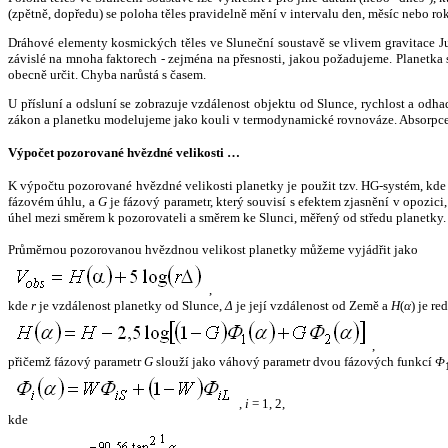
(zpětně, dopředu) se poloha těles pravidelně mění v intervalu den, měsíc nebo ro
Dráhové elementy kosmických těles ve Sluneční soustavě se vlivem gravitace Jup
závislé na mnoha faktorech - zejména na přesnosti, jakou požadujeme. Planetka se
obecně určit. Chyba narůstá s časem.
U přísluní a odsluní se zobrazuje vzdálenost objektu od Slunce, rychlost a od
zákon a planetku modelujeme jako kouli v termodynamické rovnováze. Absorpce 
Výpočet pozorované hvězdné velikosti …
K výpočtu pozorované hvězdné velikosti planetky je použit tzv. HG-systém, kd
fázovém úhlu, a
G
je fázový parametr, který souvisí s efektem zjasnění v opozic
úhel mezi směrem k pozorovateli a směrem ke Slunci, měřený od středu planetky. 
Průměrnou pozorovanou hvězdnou velikost planetky můžeme vyjádřit jako
,
kde
r
je vzdálenost planetky od Slunce,
Δ
je její vzdálenost od Země a
H
(
α
) je r
,
přičemž fázový parametr
G
slouží jako váhový parametr dvou fázových funkcí
Φ
,
i
= 1, 2,
kde