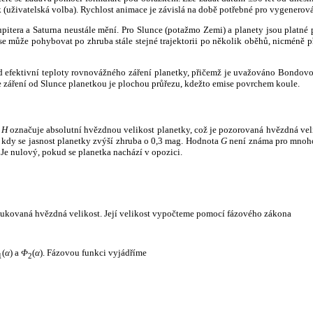
k (uživatelská volba). Rychlost animace je závislá na době potřebné pro vygenerová
itera a Saturna neustále mění. Pro Slunce (potažmo Zemi) a planety jsou platné p
 může pohybovat po zhruba stále stejné trajektorii po několik oběhů, nicméně při p
had efektivní teploty rovnovážného záření planetky, přičemž je uvažováno Bondov
záření od Slunce planetkou je plochou průřezu, kdežto emise povrchem koule.
e
H
označuje absolutní hvězdnou velikost planetky, což je pozorovaná hvězdná veli
i, kdy se jasnost planetky zvýší zhruba o 0,3 mag. Hodnota
G
není známa pro mnoho 
Je nulový, pokud se planetka nachází v opozici.
edukovaná hvězdná velikost. Její velikost vypočteme pomocí fázového zákona
(
α
) a
Φ
(
α
). Fázovou funkci vyjádříme
1
2