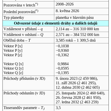
*)
2008–2026
Pozorována v letech
*)
8. května 2026
Poslední pozorování
Typ planetky
planetka v hlavním pásu
Odvozené údaje z elementů dráhy a dalších údajů
Vzdálenost v přísluní –
q
2,114 au – 316 310 000 km
Vzdálenost v odsluní –
Q
2,571 au – 384 552 000 km
Oběžná doba –
T
3,585 roků – 1 309,5 dnů
Vektor P [x]
−0,1038
Vektor P [y]
−0,9360
Vektor P [z]
−0,3362
Vektor Q [x]
0,9884
Vektor Q [y]
−0,0595
Vektor Q [z]
−0,1395
Průchody přísluním (v
JD
)
9. února 2023
(2 459 986),
11. září 2026
(2 461 295),
12. dubna 2030
(2 462 605)
Průchody odsluním (v
JD
)
25. listopadu 2024
(2 460 640),
26. června 2028
(2 461 950),
27. ledna 2032
(2 463 259)
Tisserandův parametr –
T
3,5
J