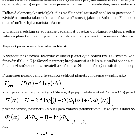
(zpětně, dopředu) se poloha těles pravidelně mění v intervalu den, měsíc nebo ro
Dráhové elementy kosmických těles ve Sluneční soustavě se vlivem gravitace Jup
závislé na mnoha faktorech - zejména na přesnosti, jakou požadujeme. Planetka se
obecně určit. Chyba narůstá s časem.
U přísluní a odsluní se zobrazuje vzdálenost objektu od Slunce, rychlost a od
zákon a planetku modelujeme jako kouli v termodynamické rovnováze. Absorpce 
Výpočet pozorované hvězdné velikosti …
K výpočtu pozorované hvězdné velikosti planetky je použit tzv. HG-systém, kd
fázovém úhlu, a
G
je fázový parametr, který souvisí s efektem zjasnění v opozic
úhel mezi směrem k pozorovateli a směrem ke Slunci, měřený od středu planetky. 
Průměrnou pozorovanou hvězdnou velikost planetky můžeme vyjádřit jako
,
kde
r
je vzdálenost planetky od Slunce,
Δ
je její vzdálenost od Země a
H
(
α
) je r
,
přičemž fázový parametr
G
slouží jako váhový parametr dvou fázových funkcí
Φ
,
i
= 1, 2,
kde