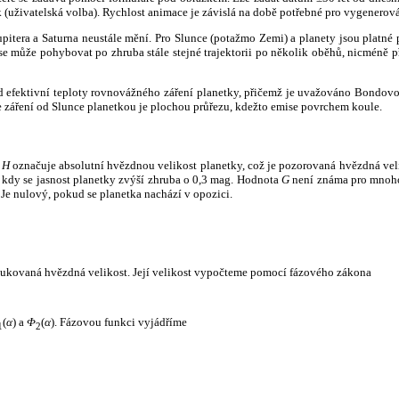
k (uživatelská volba). Rychlost animace je závislá na době potřebné pro vygenerová
itera a Saturna neustále mění. Pro Slunce (potažmo Zemi) a planety jsou platné p
 může pohybovat po zhruba stále stejné trajektorii po několik oběhů, nicméně při p
had efektivní teploty rovnovážného záření planetky, přičemž je uvažováno Bondov
záření od Slunce planetkou je plochou průřezu, kdežto emise povrchem koule.
e
H
označuje absolutní hvězdnou velikost planetky, což je pozorovaná hvězdná veli
i, kdy se jasnost planetky zvýší zhruba o 0,3 mag. Hodnota
G
není známa pro mnoho 
Je nulový, pokud se planetka nachází v opozici.
edukovaná hvězdná velikost. Její velikost vypočteme pomocí fázového zákona
(
α
) a
Φ
(
α
). Fázovou funkci vyjádříme
1
2