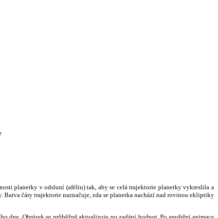
e
i planetky v odsluní (aféliu) tak, aby se celá trajektorie planetky vykreslila a
. Barva čáry trajektorie naznačuje, zda se planetka nachází nad rovinou ekliptiky
ního dne. Obrázek se průběžně aktualizuje po zadání hodnot. Po spuštění animace