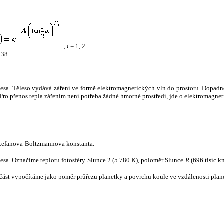
,
i
= 1, 2
238.
tělesa. Těleso vydává záření ve formě elektromagnetických vln do prostoru. Dopadne-l
u. Pro přenos tepla zářením není potřeba žádné hmotné prostředí, jde o elektromagnet
tefanova-Boltzmannova konstanta.
tělesa. Označíme teplotu fotosféry Slunce
T
(5 780 K), poloměr Slunce
R
(696 tisíc k
část vypočítáme jako poměr průřezu planetky a povrchu koule ve vzdálenosti plane