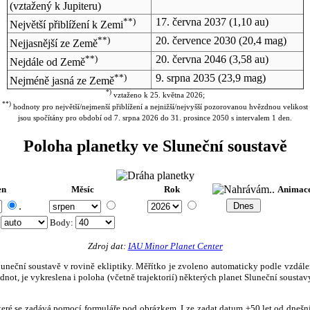
(vztažený k Jupiteru)
**)
17. června 2037
(1,10 au)
Největší přiblížení k Zemi
**)
20. července 2030
(20,4 mag)
Nejjasnější ze Země
**)
20. června 2046
(3,58 au)
Nejdále od Země
**)
9. srpna 2035
(23,9 mag)
Nejméně jasná ze Země
*)
vztaženo k 25. května 2026;
**)
hodnoty pro největší/nejmenší přiblížení a nejnižší/nejvyšší pozorovanou hvězdnou velikost
jsou spočítány pro období od 7. srpna 2026 do 31. prosince 2050 s intervalem 1 den.
Poloha planetky ve Sluneční soustavě
en
Měsíc
Rok
Animac
.
:
Body
:
Zdroj dat:
IAU Minor Planet Center
eční soustavě v rovině ekliptiky. Měřítko je zvoleno automaticky podle vzdálenost
not, je vykreslena i poloha (včetně trajektorií) některých planet Sluneční soustavy
, které se zadává pomocí formuláře pod obrázkem. Lze zadat datum ±50 let od dneš