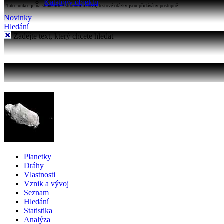
Katalogy objektů
Tato funkce je na stránkách Astronomia nová, testové otázky jsou přidávány postupně...
Novinky
Hledání
Zadejte text, který chcete hledat
Planetky
Dráhy
Vlastnosti
Vznik a vývoj
Seznam
Hledání
Statistika
Analýza