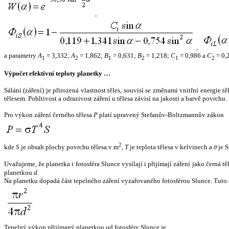
,
,
a parametry
A
= 3,332;
A
= 1,862;
B
= 0,631;
B
= 1,218;
C
= 0,986 a
C
= 0,
1
2
1
2
1
2
Výpočet efektivní teploty planetky …
Sálání (záření) je přirozená vlastnost těles, souvisí se změnami vnitřní energie 
tělesem. Pohltivost a odrazivost záření u tělesa závisí na jakosti a barvě povrch
Pro výkon záření černého tělesa
P
platí upravený Stefanův-Boltzmannův zákon
2
kde
S
je obsah plochy povrchu tělesa v m
,
T
je teplota tělesa v kelvinech a
σ
je S
Uvažujeme, že planetka i fotosféra Slunce vysílají i přijímají záření jako černá 
planetkou
d
.
Na planetku dopadá část tepelného záření vyzařovaného fotosférou Slunce. Tuto 
Tepelný výkon přijímaný planetkou od fotosféry Slunce je