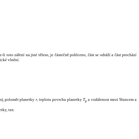
i toto záření na jiné těleso, je částečně pohlceno, část se odráží a část prochází
ické vlnění.
m), poloměr planetky
r
, teplotu povrchu planetky
T
a vzdálenost mezi Sluncem a
p
tky, tzn.