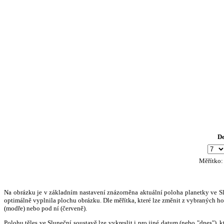
D
Měřítko
Na obrázku je v základním nastavení znázorněna aktuální poloha planetky ve Slun
optimálně vyplnila plochu obrázku. Dle měřítka, které lze změnit z vybraných hod
(modře) nebo pod ní (červeně).
Polohu těles ve Sluneční soustavě lze vykreslit i pro jiné datum (nebo "dnes")