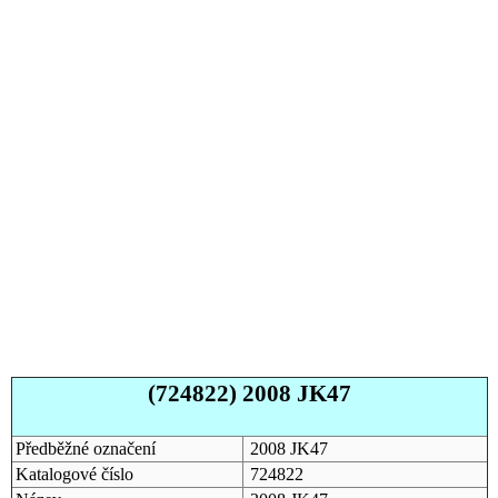
(724822) 2008 JK47
Předběžné označení
2008 JK47
Katalogové číslo
724822