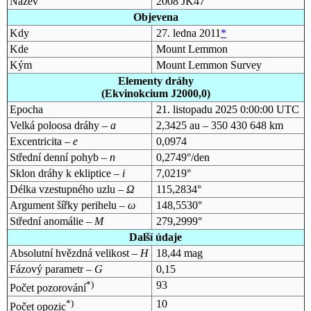
Název
2008 JK47
Objevena
Kdy
27. ledna 2011
*
Kde
Mount Lemmon
Kým
Mount Lemmon Survey
Elementy dráhy
(Ekvinokcium J2000,0)
Epocha
21. listopadu 2025 0:00:00 UTC
Velká poloosa dráhy –
a
2,3425 au – 350 430 648 km
Excentricita –
e
0,0974
Střední denní pohyb –
n
0,2749°/den
Sklon dráhy k ekliptice –
i
7,0219°
Délka vzestupného uzlu –
Ω
115,2834°
Argument šířky perihelu –
ω
148,5530°
Střední anomálie –
M
279,2999°
Další údaje
Absolutní hvězdná velikost –
H
18,44 mag
Fázový parametr –
G
0,15
*)
93
Počet pozorování
*)
10
Počet opozic