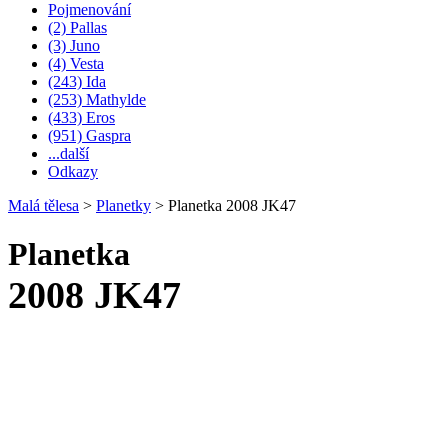
Pojmenování
(2) Pallas
(3) Juno
(4) Vesta
(243) Ida
(253) Mathylde
(433) Eros
(951) Gaspra
...další
Odkazy
Malá tělesa
>
Planetky
>
Planetka 2008 JK47
Planetka
2008 JK47