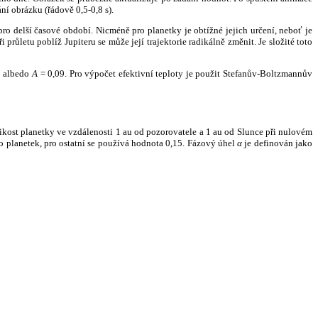
ní obrázku (řádově 0,5-0,8 s).
ro delší časové období. Nicméně pro planetky je obtížné jejich určení, neboť je
růletu poblíž Jupiteru se může její trajektorie radikálně změnit. Je složité toto
o albedo
A
= 0,09. Pro výpočet efektivní teploty je použit Stefanův-Boltzmannův
kost planetky ve vzdálenosti 1 au od pozorovatele a 1 au od Slunce při nulovém
planetek, pro ostatní se používá hodnota 0,15. Fázový úhel
α
je definován jako