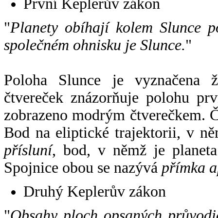
První Keplerův zákon
"
Planety obíhají kolem Slunce p
společném ohnisku je Slunce.
"
Poloha Slunce je vyznačena 
čtvereček znázorňuje polohu pr
zobrazeno modrým čtverečkem. Če
Bod na eliptické trajektorii, v n
přísluní
, bod, v němž je planet
Spojnice obou se nazývá
přímka a
Druhý Keplerův zákon
"
Obsahy ploch opsaných průvodič