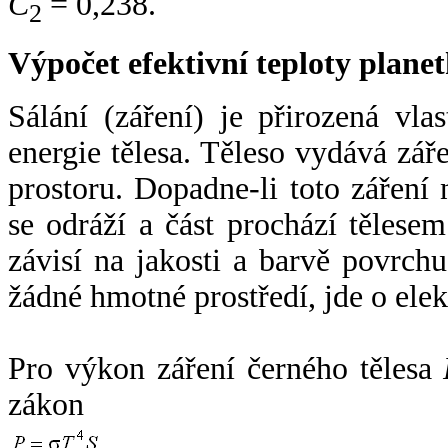
C
= 0,238.
2
Výpočet efektivní teploty plan
Sálání (záření) je přirozená vla
energie tělesa. Těleso vydává zá
prostoru. Dopadne-li toto záření n
se odráží a část prochází tělesem
závisí na jakosti a barvě povrch
žádné hmotné prostředí, jde o ele
Pro výkon záření černého tělesa
zákon