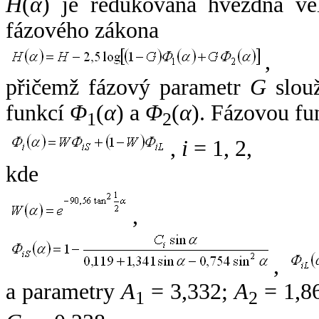
H
(
α
) je redukovaná hvězdná vel
fázového zákona
,
přičemž fázový parametr
G
slouž
funkcí
Φ
(
α
) a
Φ
(
α
). Fázovou fu
1
2
,
i
= 1, 2,
kde
,
,
a parametry
A
= 3,332;
A
= 1,8
1
2