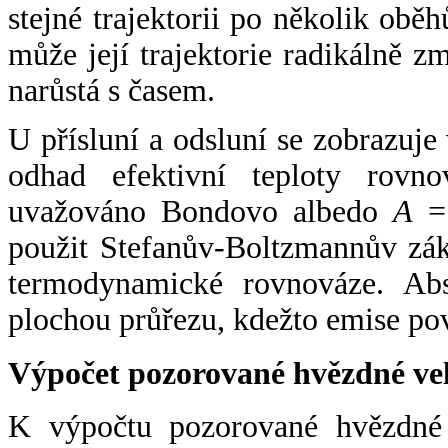
stejné trajektorii po několik oběh
může její trajektorie radikálně zm
narůstá s časem.
U přísluní a odsluní se zobrazuje
odhad efektivní teploty rovno
uvažováno Bondovo albedo
A
= 
použit Stefanův-Boltzmannův zák
termodynamické rovnováze. Abs
plochou průřezu, kdežto emise po
Výpočet pozorované hvězdné ve
K výpočtu pozorované hvězdné v