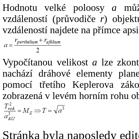
Hodnotu velké poloosy
a
může
vzdáleností (průvodiče
r
) objekt
vzdáleností najdete na přímce apsi
Vypočítanou velikost
a
lze zkont
nachází dráhové elementy plane
pomocí třetího Keplerova zák
zobrazená v levém horním rohu o
Stránka byla naposledy edi