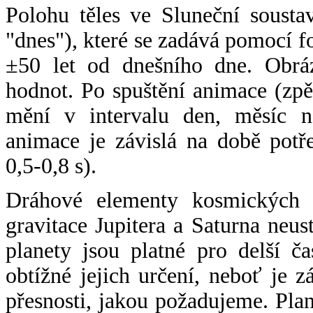
Polohu těles ve Sluneční sousta
"dnes"), které se zadává pomocí 
±50 let od dnešního dne. Obráz
hodnot. Po spuštění animace (zpě
mění v intervalu den, měsíc ne
animace je závislá na době potř
0,5-0,8 s).
Dráhové elementy kosmických t
gravitace Jupitera a Saturna neu
planety jsou platné pro delší č
obtížné jejich určení, neboť je 
přesnosti, jakou požadujeme. Pla