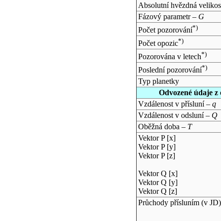
Absolutní hvězdná velikos
Fázový parametr –
G
*)
Počet pozorování
*)
Počet opozic
*)
Pozorována v letech
*)
Poslední pozorování
Typ planetky
Odvozené údaje z 
Vzdálenost v přísluní –
q
Vzdálenost v odsluní –
Q
Oběžná doba –
T
Vektor P [x]
Vektor P [y]
Vektor P [z]
Vektor Q [x]
Vektor Q [y]
Vektor Q [z]
Průchody přísluním (v
JD
)