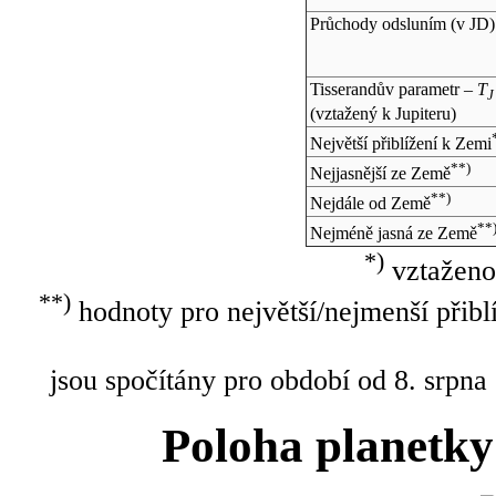
Průchody odsluním (v
JD
)
Tisserandův parametr –
T
J
(vztažený k Jupiteru)
Největší přiblížení k Zemi
**)
Nejjasnější ze Země
**)
Nejdále od Země
**
Nejméně jasná ze Země
*)
vztaženo
**)
hodnoty pro největší/nejmenší přibl
jsou spočítány pro období od 8. srpna
Poloha planetky