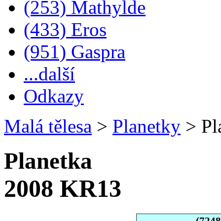
(253) Mathylde
(433) Eros
(951) Gaspra
...další
Odkazy
Malá tělesa
>
Planetky
>
Pl
Planetka
2008 KR13
(724