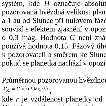
systém, kde
H
označuje absolut
pozorovaná hvězdná velikost plan
a 1 au od Slunce při nulovém fá
souvisí s efektem zjasnění v opoz
o 0,3 mag. Hodnota
G
není zná
používá hodnota 0,15. Fázový úh
k pozorovateli a směrem ke Slunc
pokud se planetka nachází v opozi
Průměrnou pozorovanou hvězdnou 
,
kde
r
je vzdálenost planetky od