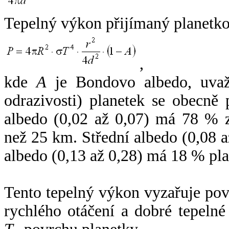
Tepelný výkon přijímaný planetko
,
kde
A
je Bondovo albedo, uvaž
odrazivosti) planetek se obecně
albedo (0,02 až 0,07) má 78 % z
než 25 km. Střední albedo (0,08 
albedo (0,13 až 0,28) má 18 % pla
Tento tepelný výkon vyzařuje po
rychlého otáčení a dobré tepelné