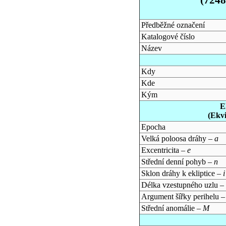
Předběžné označení
Katalogové číslo
Název
Kdy
Kde
Kým
E
(Ekv
Epocha
Velká poloosa dráhy –
a
Excentricita –
e
Střední denní pohyb –
n
Sklon dráhy k ekliptice –
i
Délka vzestupného uzlu –
Argument šířky perihelu 
Střední anomálie –
M