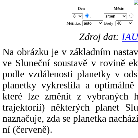
Den
Měsíc
.
Měřítko:
Body
:
Zdroj dat:
IAU
Na obrázku je v základním nastav
ve Sluneční soustavě v rovině ek
podle vzdálenosti planetky v odsl
planetky vykreslila a optimálně
které lze změnit z vybraných h
trajektorií) některých planet Sl
naznačuje, zda se planetka nacház
ní (červeně).