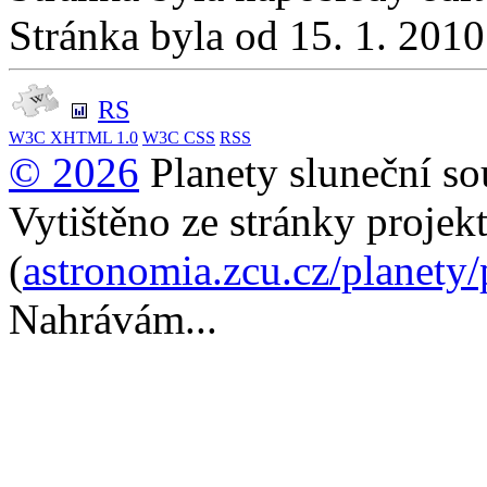
Stránka byla od 15. 1. 201
RS
W3C
XHTML 1.0
W3C
CSS
RSS
© 2026
Planety sluneční so
Vytištěno ze stránky projek
(
astronomia.zcu.cz/planety
Nahrávám...