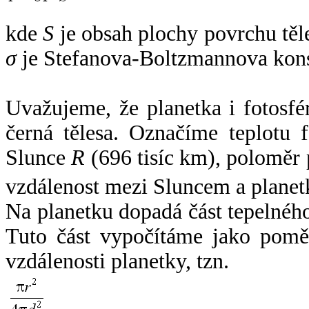
kde
S
je obsah plochy povrchu těl
σ
je Stefanova-Boltzmannova kons
Uvažujeme, že planetka i fotosfér
černá tělesa. Označíme teplotu 
Slunce
R
(696 tisíc km), poloměr
vzdálenost mezi Sluncem a plane
Na planetku dopadá část tepelnéh
Tuto část vypočítáme jako pomě
vzdálenosti planetky, tzn.