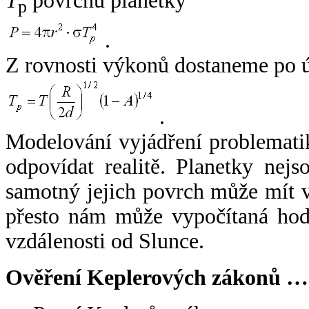
T
povrchu planetky
p
.
Z rovnosti výkonů dostaneme po 
.
Modelování vyjádření problemati
odpovídat realitě. Planetky nejso
samotný jejich povrch může mít v
přesto nám může vypočítaná hodn
vzdálenosti od Slunce.
Ověření Keplerových zákonů …