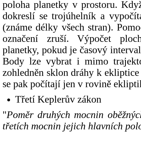
poloha planetky v prostoru. Kdy
dokreslí se trojúhelník a vypoč
(známe délky všech stran). Pomo
označení zruší. Výpočet ploch
planetky, pokud je časový interval
Body lze vybrat i mimo trajekto
zohledněn sklon dráhy k ekliptice
se pak počítají jen v rovině eklipti
Třetí Keplerův zákon
"
Poměr druhých mocnin oběžných
třetích mocnin jejich hlavních pol