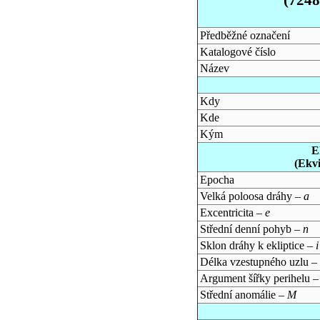
Předběžné označení
Katalogové číslo
Název
Kdy
Kde
Kým
E
(Ekv
Epocha
Velká poloosa dráhy –
a
Excentricita –
e
Střední denní pohyb –
n
Sklon dráhy k ekliptice –
i
Délka vzestupného uzlu –
Argument šířky perihelu 
Střední anomálie –
M