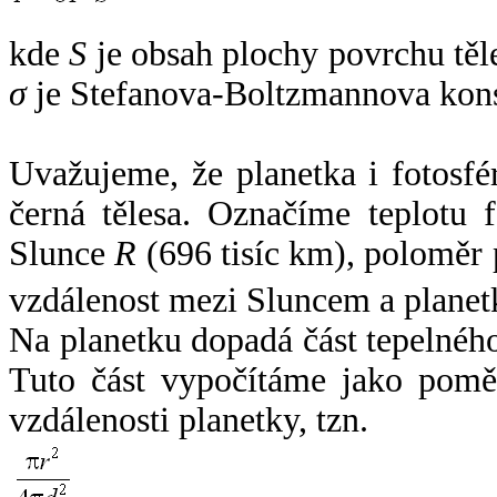
kde
S
je obsah plochy povrchu těl
σ
je Stefanova-Boltzmannova kons
Uvažujeme, že planetka i fotosfér
černá tělesa. Označíme teplotu 
Slunce
R
(696 tisíc km), poloměr
vzdálenost mezi Sluncem a plane
Na planetku dopadá část tepelnéh
Tuto část vypočítáme jako pomě
vzdálenosti planetky, tzn.