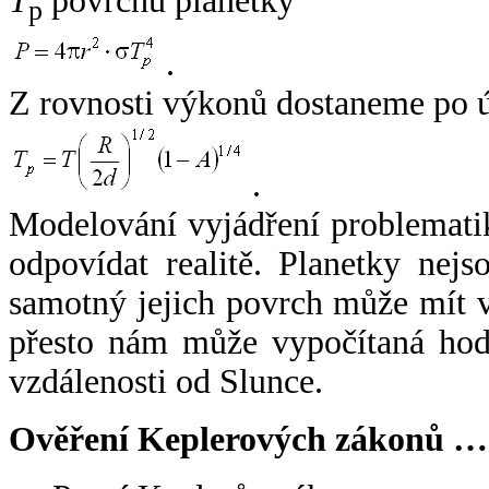
T
povrchu planetky
p
.
Z rovnosti výkonů dostaneme po 
.
Modelování vyjádření problemati
odpovídat realitě. Planetky nejso
samotný jejich povrch může mít v
přesto nám může vypočítaná hodn
vzdálenosti od Slunce.
Ověření Keplerových zákonů …