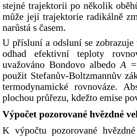
stejné trajektorii po několik oběh
může její trajektorie radikálně zm
narůstá s časem.
U přísluní a odsluní se zobrazuje
odhad efektivní teploty rovno
uvažováno Bondovo albedo
A
= 
použit Stefanův-Boltzmannův zák
termodynamické rovnováze. Abs
plochou průřezu, kdežto emise po
Výpočet pozorované hvězdné ve
K výpočtu pozorované hvězdné v