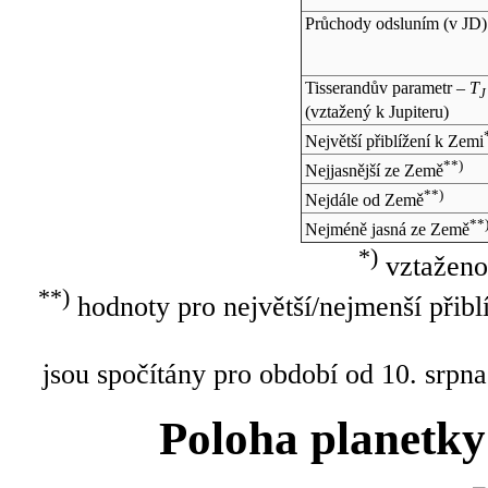
Průchody odsluním (v
JD
)
Tisserandův parametr –
T
J
(vztažený k Jupiteru)
Největší přiblížení k Zemi
**)
Nejjasnější ze Země
**)
Nejdále od Země
**
Nejméně jasná ze Země
*)
vztaženo
**)
hodnoty pro největší/nejmenší přibl
jsou spočítány pro období od 10. srpna
Poloha planetky