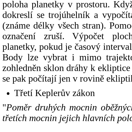
poloha planetky v prostoru. Kdy
dokreslí se trojúhelník a vypoč
(známe délky všech stran). Pomo
označení zruší. Výpočet ploch
planetky, pokud je časový interval
Body lze vybrat i mimo trajekto
zohledněn sklon dráhy k ekliptice
se pak počítají jen v rovině eklipti
Třetí Keplerův zákon
"
Poměr druhých mocnin oběžných
třetích mocnin jejich hlavních pol