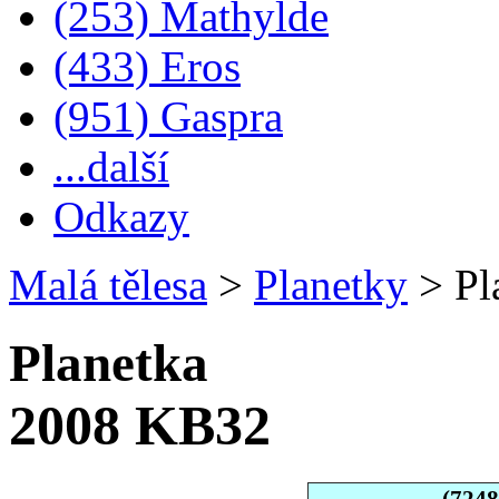
(253) Mathylde
(433) Eros
(951) Gaspra
...další
Odkazy
Malá tělesa
>
Planetky
>
Pl
Planetka
2008 KB32
(724