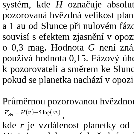
systém, kde
H
označuje absolut
pozorovaná hvězdná velikost plan
a 1 au od Slunce při nulovém fá
souvisí s efektem zjasnění v opoz
o 0,3 mag. Hodnota
G
není zná
používá hodnota 0,15. Fázový úh
k pozorovateli a směrem ke Slunc
pokud se planetka nachází v opozi
Průměrnou pozorovanou hvězdnou 
,
kde
r
je vzdálenost planetky od