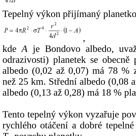
Tepelný výkon přijímaný planetko
,
kde
A
je Bondovo albedo, uvaž
odrazivosti) planetek se obecně
albedo (0,02 až 0,07) má 78 % z
než 25 km. Střední albedo (0,08 
albedo (0,13 až 0,28) má 18 % pla
Tento tepelný výkon vyzařuje po
rychlého otáčení a dobré tepelné