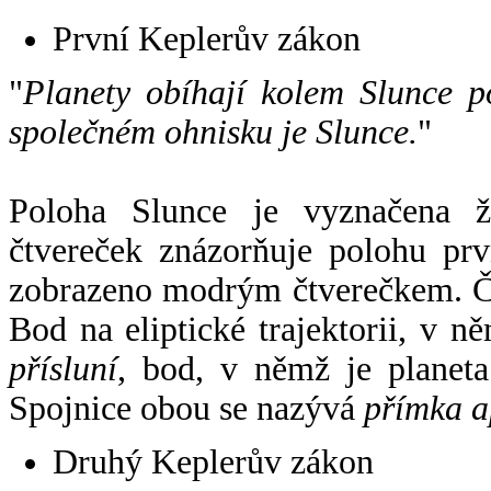
První Keplerův zákon
"
Planety obíhají kolem Slunce p
společném ohnisku je Slunce.
"
Poloha Slunce je vyznačena 
čtvereček znázorňuje polohu pr
zobrazeno modrým čtverečkem. Če
Bod na eliptické trajektorii, v n
přísluní
, bod, v němž je planet
Spojnice obou se nazývá
přímka a
Druhý Keplerův zákon