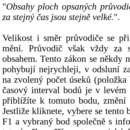
"
Obsahy ploch opsaných průvodič
za stejný čas jsou stejně velké.
".
Velikost i směr průvodiče se při
mění. Průvodič však vždy za s
obsahem. Tento zákon se někdy 
pohybují nejrychleji, v odsluní z
na zvolený počet úseků (položka 
časový interval bodů je v levém
přiblížíte k tomuto bodu, změní
Jestliže kliknete, vybere se tento
F1 a vybraný bod společně s info