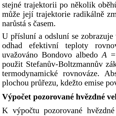
stejné trajektorii po několik oběh
může její trajektorie radikálně zm
narůstá s časem.
U přísluní a odsluní se zobrazuje
odhad efektivní teploty rovno
uvažováno Bondovo albedo
A
= 
použit Stefanův-Boltzmannův zák
termodynamické rovnováze. Abs
plochou průřezu, kdežto emise po
Výpočet pozorované hvězdné ve
K výpočtu pozorované hvězdné v