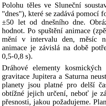
Polohu těles ve Sluneční sousta
"dnes"), které se zadává pomocí 
±50 let od dnešního dne. Obráz
hodnot. Po spuštění animace (zpě
mění v intervalu den, měsíc ne
animace je závislá na době potř
0,5-0,8 s).
Dráhové elementy kosmických t
gravitace Jupitera a Saturna neu
planety jsou platné pro delší č
obtížné jejich určení, neboť je 
přesnosti, jakou požadujeme. Pla