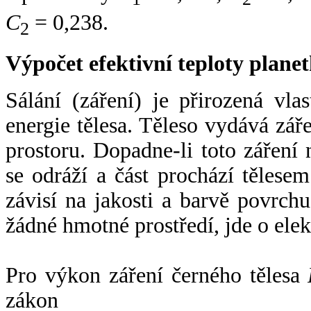
C
= 0,238.
2
Výpočet efektivní teploty plan
Sálání (záření) je přirozená vla
energie tělesa. Těleso vydává zá
prostoru. Dopadne-li toto záření n
se odráží a část prochází tělesem
závisí na jakosti a barvě povrch
žádné hmotné prostředí, jde o ele
Pro výkon záření černého tělesa
zákon