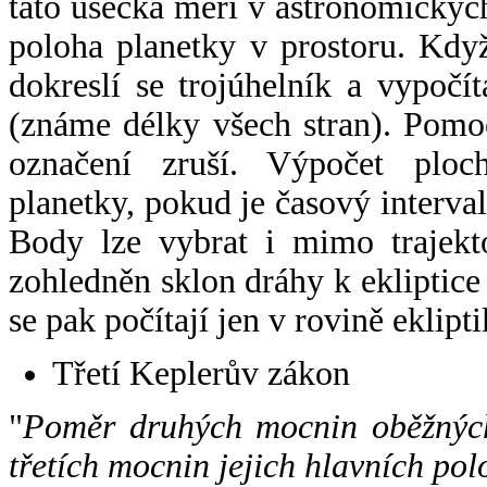
tato úsečka měří v astronomickýc
poloha planetky v prostoru. Kdy
dokreslí se trojúhelník a vypoč
(známe délky všech stran). Pomo
označení zruší. Výpočet ploch
planetky, pokud je časový interval
Body lze vybrat i mimo trajekto
zohledněn sklon dráhy k ekliptice
se pak počítají jen v rovině eklipti
Třetí Keplerův zákon
"
Poměr druhých mocnin oběžných
třetích mocnin jejich hlavních pol