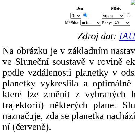
Den
Měsíc
.
Měřítko:
Body
:
Zdroj dat:
IAU
Na obrázku je v základním nastav
ve Sluneční soustavě v rovině ek
podle vzdálenosti planetky v odsl
planetky vykreslila a optimálně
které lze změnit z vybraných h
trajektorií) některých planet Sl
naznačuje, zda se planetka nacház
ní (červeně).