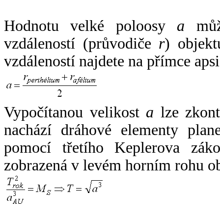
Hodnotu velké poloosy
a
může
vzdáleností (průvodiče
r
) objekt
vzdáleností najdete na přímce apsi
Vypočítanou velikost
a
lze zkont
nachází dráhové elementy plane
pomocí třetího Keplerova zák
zobrazená v levém horním rohu o