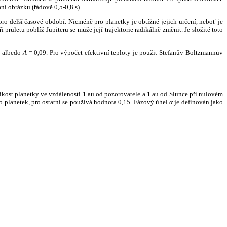
ní obrázku (řádově 0,5-0,8 s).
ro delší časové období. Nicméně pro planetky je obtížné jejich určení, neboť je
růletu poblíž Jupiteru se může její trajektorie radikálně změnit. Je složité toto
o albedo
A
= 0,09. Pro výpočet efektivní teploty je použit Stefanův-Boltzmannův
kost planetky ve vzdálenosti 1 au od pozorovatele a 1 au od Slunce při nulovém
planetek, pro ostatní se používá hodnota 0,15. Fázový úhel
α
je definován jako