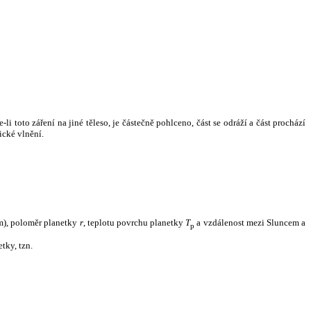
i toto záření na jiné těleso, je částečně pohlceno, část se odráží a část prochází
ické vlnění.
m), poloměr planetky
r
, teplotu povrchu planetky
T
a vzdálenost mezi Sluncem a
p
tky, tzn.