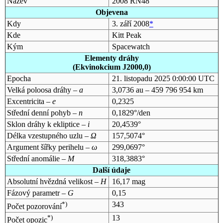
Název
2008 RN48
Objevena
Kdy
3. září 2008
*
Kde
Kitt Peak
Kým
Spacewatch
Elementy dráhy
(Ekvinokcium J2000,0)
Epocha
21. listopadu 2025 0:00:00 UTC
Velká poloosa dráhy –
a
3,0736 au – 459 796 954 km
Excentricita –
e
0,2325
Střední denní pohyb –
n
0,1829°/den
Sklon dráhy k ekliptice –
i
20,4539°
Délka vzestupného uzlu –
Ω
157,5074°
Argument šířky perihelu –
ω
299,0697°
Střední anomálie –
M
318,3883°
Další údaje
Absolutní hvězdná velikost –
H
16,17 mag
Fázový parametr –
G
0,15
*)
343
Počet pozorování
*)
13
Počet opozic