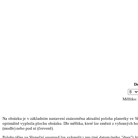
D
Měřítko
Na obrázku je v základním nastavení znázorněna aktuální poloha planetky ve Slun
optimálně vyplnila plochu obrázku. Dle měřítka, které lze změnit z vybraných hod
(modře) nebo pod ní (červeně).
Polohu těles ve Sluneční soustavě lze vykreslit i pro jiné datum (nebo "dnes")