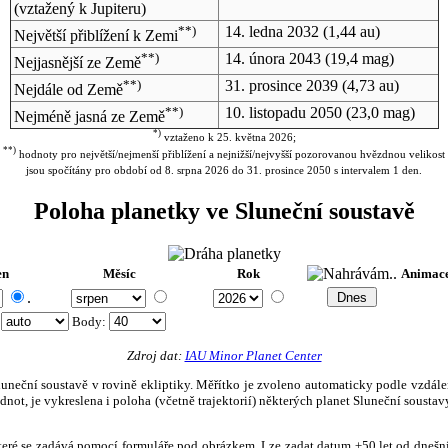
(vztažený k Jupiteru)
**)
14. ledna 2032
(1,44 au)
Největší přiblížení k Zemi
**)
14. února 2043
(19,4 mag)
Nejjasnější ze Země
**)
31. prosince 2039
(4,73 au)
Nejdále od Země
**)
10. listopadu 2050
(23,0 mag)
Nejméně jasná ze Země
*)
vztaženo k 25. května 2026;
**)
hodnoty pro největší/nejmenší přiblížení a nejnižší/nejvyšší pozorovanou hvězdnou velikost
jsou spočítány pro období od 8. srpna 2026 do 31. prosince 2050 s intervalem 1 den.
Poloha planetky ve Sluneční soustavě
en
Měsíc
Rok
Animac
.
:
Body
:
Zdroj dat:
IAU Minor Planet Center
eční soustavě v rovině ekliptiky. Měřítko je zvoleno automaticky podle vzdálenost
not, je vykreslena i poloha (včetně trajektorií) některých planet Sluneční soustavy
, které se zadává pomocí formuláře pod obrázkem. Lze zadat datum ±50 let od dneš