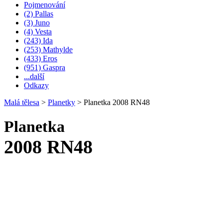
Pojmenování
(2) Pallas
(3) Juno
(4) Vesta
(243) Ida
(253) Mathylde
(433) Eros
(951) Gaspra
...další
Odkazy
Malá tělesa
>
Planetky
>
Planetka 2008 RN48
Planetka
2008 RN48