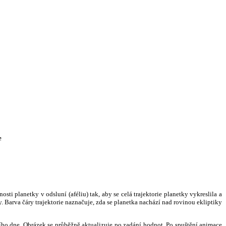
e
i planetky v odsluní (aféliu) tak, aby se celá trajektorie planetky vykreslila a
. Barva čáry trajektorie naznačuje, zda se planetka nachází nad rovinou ekliptiky
ního dne. Obrázek se průběžně aktualizuje po zadání hodnot. Po spuštění animace