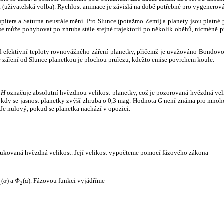
k (uživatelská volba). Rychlost animace je závislá na době potřebné pro vygenerová
itera a Saturna neustále mění. Pro Slunce (potažmo Zemi) a planety jsou platné p
 může pohybovat po zhruba stále stejné trajektorii po několik oběhů, nicméně při p
had efektivní teploty rovnovážného záření planetky, přičemž je uvažováno Bondov
záření od Slunce planetkou je plochou průřezu, kdežto emise povrchem koule.
e
H
označuje absolutní hvězdnou velikost planetky, což je pozorovaná hvězdná veli
i, kdy se jasnost planetky zvýší zhruba o 0,3 mag. Hodnota
G
není známa pro mnoho 
Je nulový, pokud se planetka nachází v opozici.
edukovaná hvězdná velikost. Její velikost vypočteme pomocí fázového zákona
(
α
) a
Φ
(
α
). Fázovou funkci vyjádříme
1
2