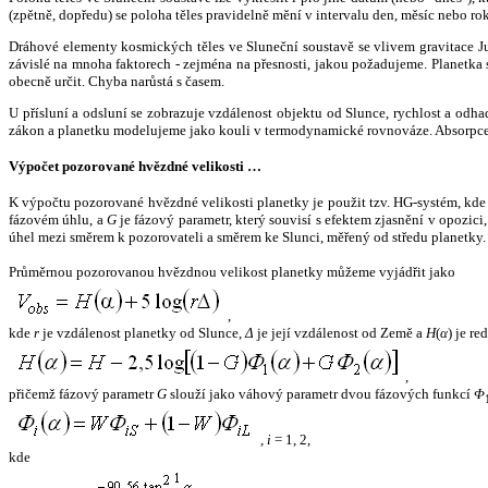
(zpětně, dopředu) se poloha těles pravidelně mění v intervalu den, měsíc nebo ro
Dráhové elementy kosmických těles ve Sluneční soustavě se vlivem gravitace Jup
závislé na mnoha faktorech - zejména na přesnosti, jakou požadujeme. Planetka se
obecně určit. Chyba narůstá s časem.
U přísluní a odsluní se zobrazuje vzdálenost objektu od Slunce, rychlost a od
zákon a planetku modelujeme jako kouli v termodynamické rovnováze. Absorpce 
Výpočet pozorované hvězdné velikosti …
K výpočtu pozorované hvězdné velikosti planetky je použit tzv. HG-systém, kd
fázovém úhlu, a
G
je fázový parametr, který souvisí s efektem zjasnění v opozic
úhel mezi směrem k pozorovateli a směrem ke Slunci, měřený od středu planetky. 
Průměrnou pozorovanou hvězdnou velikost planetky můžeme vyjádřit jako
,
kde
r
je vzdálenost planetky od Slunce,
Δ
je její vzdálenost od Země a
H
(
α
) je r
,
přičemž fázový parametr
G
slouží jako váhový parametr dvou fázových funkcí
Φ
,
i
= 1, 2,
kde