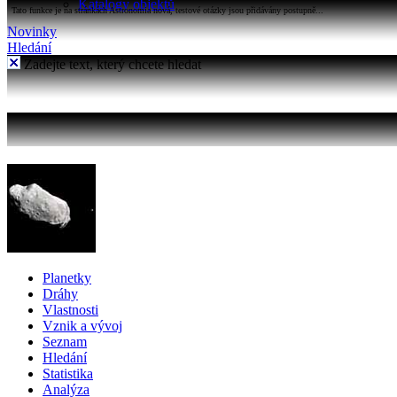
Katalogy objektů
Tato funkce je na stránkách Astronomia nová, testové otázky jsou přidávány postupně...
Novinky
Hledání
Zadejte text, který chcete hledat
Planetky
Dráhy
Vlastnosti
Vznik a vývoj
Seznam
Hledání
Statistika
Analýza