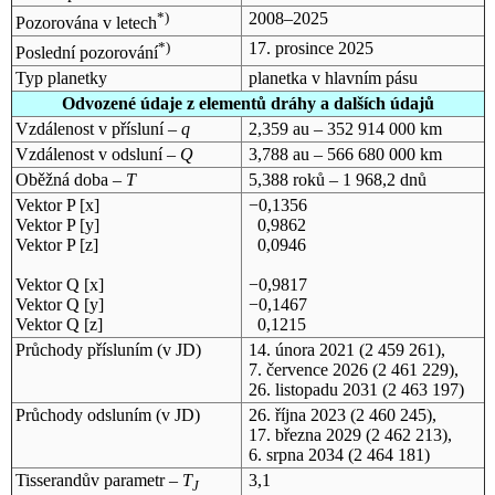
*)
2008–2025
Pozorována v letech
*)
17. prosince 2025
Poslední pozorování
Typ planetky
planetka v hlavním pásu
Odvozené údaje z elementů dráhy a dalších údajů
Vzdálenost v přísluní –
q
2,359 au – 352 914 000 km
Vzdálenost v odsluní –
Q
3,788 au – 566 680 000 km
Oběžná doba –
T
5,388 roků – 1 968,2 dnů
Vektor P [x]
−0,1356
Vektor P [y]
0,9862
Vektor P [z]
0,0946
Vektor Q [x]
−0,9817
Vektor Q [y]
−0,1467
Vektor Q [z]
0,1215
Průchody přísluním (v
JD
)
14. února 2021
(2 459 261),
7. července 2026
(2 461 229),
26. listopadu 2031
(2 463 197)
Průchody odsluním (v
JD
)
26. října 2023
(2 460 245),
17. března 2029
(2 462 213),
6. srpna 2034
(2 464 181)
Tisserandův parametr –
T
3,1
J