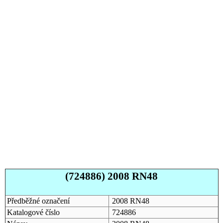
(724886) 2008 RN48
Předběžné označení
2008 RN48
Katalogové číslo
724886