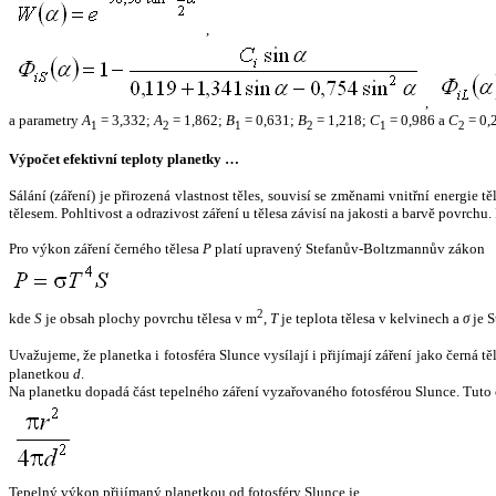
,
,
a parametry
A
= 3,332;
A
= 1,862;
B
= 0,631;
B
= 1,218;
C
= 0,986 a
C
= 0,
1
2
1
2
1
2
Výpočet efektivní teploty planetky …
Sálání (záření) je přirozená vlastnost těles, souvisí se změnami vnitřní energie 
tělesem. Pohltivost a odrazivost záření u tělesa závisí na jakosti a barvě povrch
Pro výkon záření černého tělesa
P
platí upravený Stefanův-Boltzmannův zákon
2
kde
S
je obsah plochy povrchu tělesa v m
,
T
je teplota tělesa v kelvinech a
σ
je S
Uvažujeme, že planetka i fotosféra Slunce vysílají i přijímají záření jako černá 
planetkou
d
.
Na planetku dopadá část tepelného záření vyzařovaného fotosférou Slunce. Tuto 
Tepelný výkon přijímaný planetkou od fotosféry Slunce je