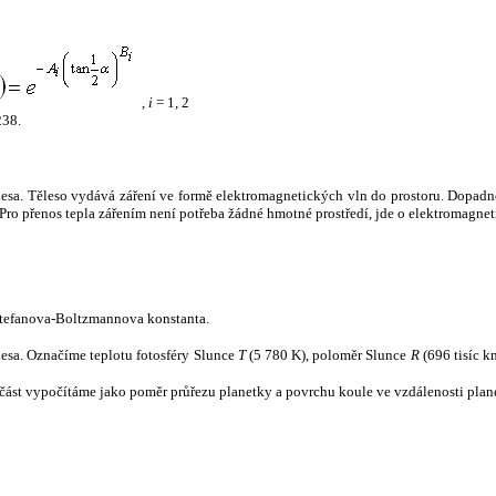
,
i
= 1, 2
238.
tělesa. Těleso vydává záření ve formě elektromagnetických vln do prostoru. Dopadne-l
u. Pro přenos tepla zářením není potřeba žádné hmotné prostředí, jde o elektromagnet
tefanova-Boltzmannova konstanta.
tělesa. Označíme teplotu fotosféry Slunce
T
(5 780 K), poloměr Slunce
R
(696 tisíc k
část vypočítáme jako poměr průřezu planetky a povrchu koule ve vzdálenosti plane