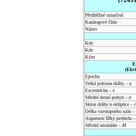
Předběžné označení
Katalogové číslo
Název
Kdy
Kde
Kým
E
(Ekv
Epocha
Velká poloosa dráhy –
a
Excentricita –
e
Střední denní pohyb –
n
Sklon dráhy k ekliptice –
i
Délka vzestupného uzlu –
Argument šířky perihelu 
Střední anomálie –
M