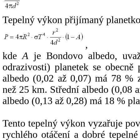
Tepelný výkon přijímaný planetko
,
kde
A
je Bondovo albedo, uvaž
odrazivosti) planetek se obecně
albedo (0,02 až 0,07) má 78 % z
než 25 km. Střední albedo (0,08 
albedo (0,13 až 0,28) má 18 % pla
Tento tepelný výkon vyzařuje po
rychlého otáčení a dobré tepelné