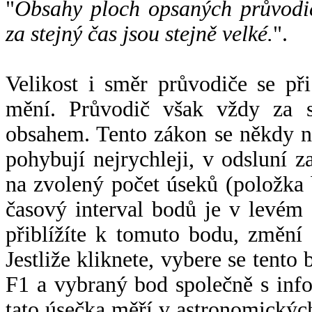
"
Obsahy ploch opsaných průvodič
za stejný čas jsou stejně velké.
".
Velikost i směr průvodiče se při
mění. Průvodič však vždy za s
obsahem. Tento zákon se někdy 
pohybují nejrychleji, v odsluní z
na zvolený počet úseků (položka 
časový interval bodů je v levém
přiblížíte k tomuto bodu, změní
Jestliže kliknete, vybere se tento
F1 a vybraný bod společně s info
tato úsečka měří v astronomickýc