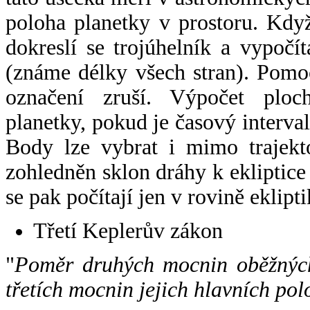
poloha planetky v prostoru. Kdy
dokreslí se trojúhelník a vypoč
(známe délky všech stran). Pomo
označení zruší. Výpočet ploch
planetky, pokud je časový interval
Body lze vybrat i mimo trajekto
zohledněn sklon dráhy k ekliptice
se pak počítají jen v rovině eklipti
Třetí Keplerův zákon
"
Poměr druhých mocnin oběžných
třetích mocnin jejich hlavních pol