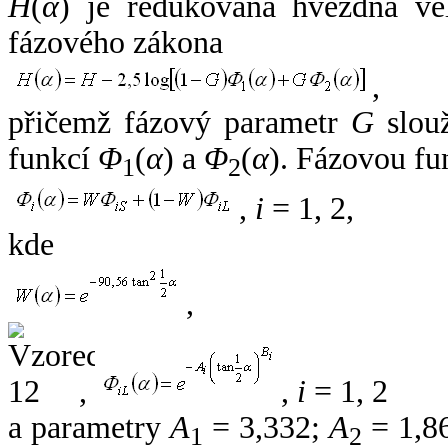
H
(
α
) je redukovaná hvězdná vel
fázového zákona
,
přičemž fázový parametr
G
slouž
funkcí
Φ
(
α
) a
Φ
(
α
). Fázovou fu
1
2
,
i
= 1, 2,
kde
,
,
,
i
= 1, 2
a parametry
A
= 3,332;
A
= 1,8
1
2