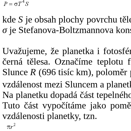
kde
S
je obsah plochy povrchu těl
σ
je Stefanova-Boltzmannova kons
Uvažujeme, že planetka i fotosfér
černá tělesa. Označíme teplotu 
Slunce
R
(696 tisíc km), poloměr
vzdálenost mezi Sluncem a plane
Na planetku dopadá část tepelnéh
Tuto část vypočítáme jako pomě
vzdálenosti planetky, tzn.