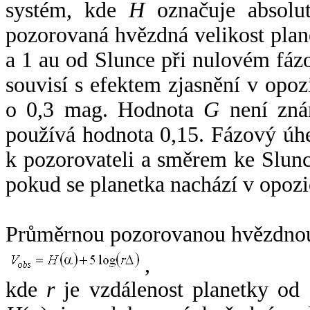
systém, kde
H
označuje absolut
pozorovaná hvězdná velikost plan
a 1 au od Slunce při nulovém fá
souvisí s efektem zjasnění v opoz
o 0,3 mag. Hodnota
G
není zná
používá hodnota 0,15. Fázový úh
k pozorovateli a směrem ke Slunc
pokud se planetka nachází v opozi
Průměrnou pozorovanou hvězdnou 
,
kde
r
je vzdálenost planetky od