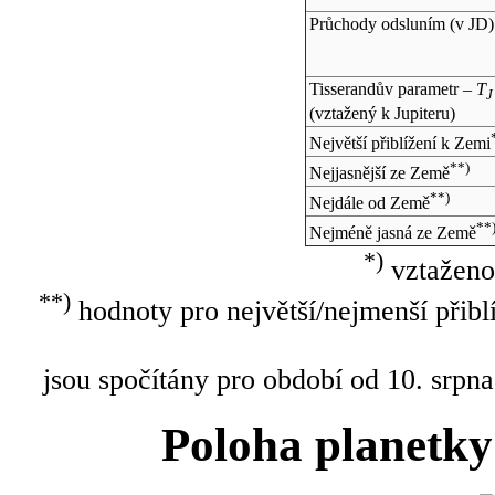
Průchody odsluním (v
JD
)
Tisserandův parametr –
T
J
(vztažený k Jupiteru)
Největší přiblížení k Zemi
**)
Nejjasnější ze Země
**)
Nejdále od Země
**
Nejméně jasná ze Země
*)
vztaženo
**)
hodnoty pro největší/nejmenší přibl
jsou spočítány pro období od 10. srpna
Poloha planetky