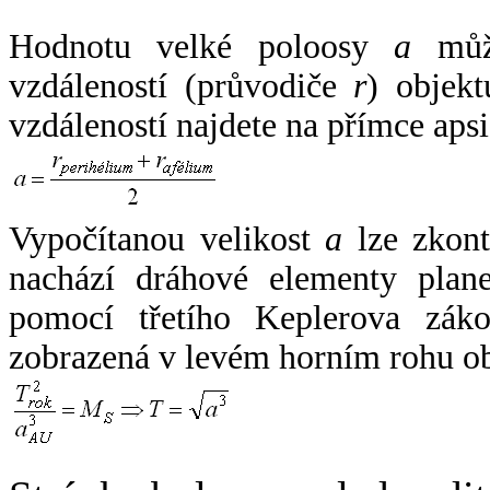
Hodnotu velké poloosy
a
může
vzdáleností (průvodiče
r
) objekt
vzdáleností najdete na přímce apsi
Vypočítanou velikost
a
lze zkont
nachází dráhové elementy plane
pomocí třetího Keplerova zák
zobrazená v levém horním rohu o