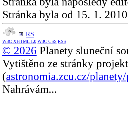
Stránka byla naposledy edi
Stránka byla od 15. 1. 201
RS
W3C
XHTML 1.0
W3C
CSS
RSS
© 2026
Planety sluneční so
Vytištěno ze stránky projek
(
astronomia.zcu.cz/planety
Nahrávám...