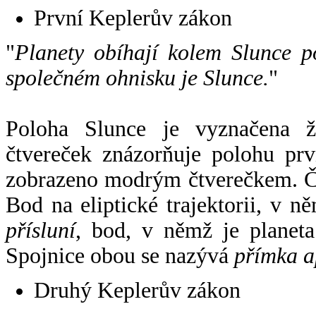
První Keplerův zákon
"
Planety obíhají kolem Slunce p
společném ohnisku je Slunce.
"
Poloha Slunce je vyznačena 
čtvereček znázorňuje polohu pr
zobrazeno modrým čtverečkem. Če
Bod na eliptické trajektorii, v n
přísluní
, bod, v němž je planet
Spojnice obou se nazývá
přímka a
Druhý Keplerův zákon