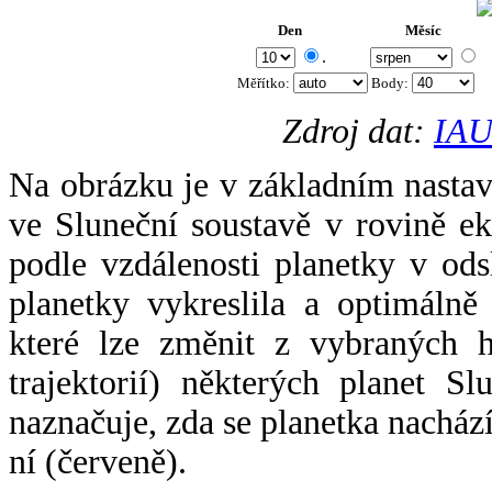
Den
Měsíc
.
Měřítko:
Body
:
Zdroj dat:
IAU
Na obrázku je v základním nastav
ve Sluneční soustavě v rovině ek
podle vzdálenosti planetky v odsl
planetky vykreslila a optimálně
které lze změnit z vybraných h
trajektorií) některých planet Sl
naznačuje, zda se planetka nacház
ní (červeně).