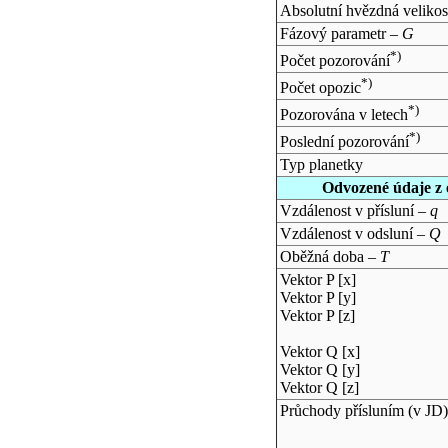
Absolutní hvězdná velikos
Fázový parametr –
G
*)
Počet pozorování
*)
Počet opozic
*)
Pozorována v letech
*)
Poslední pozorování
Typ planetky
Odvozené údaje z 
Vzdálenost v přísluní –
q
Vzdálenost v odsluní –
Q
Oběžná doba –
T
Vektor P [x]
Vektor P [y]
Vektor P [z]
Vektor Q [x]
Vektor Q [y]
Vektor Q [z]
Průchody přísluním (v
JD
)