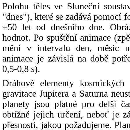
Polohu těles ve Sluneční sousta
"dnes"), které se zadává pomocí 
±50 let od dnešního dne. Obráz
hodnot. Po spuštění animace (zpě
mění v intervalu den, měsíc ne
animace je závislá na době potř
0,5-0,8 s).
Dráhové elementy kosmických t
gravitace Jupitera a Saturna neu
planety jsou platné pro delší č
obtížné jejich určení, neboť je 
přesnosti, jakou požadujeme. Pla