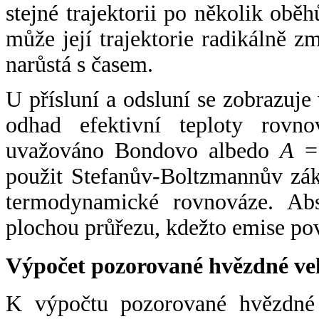
stejné trajektorii po několik oběh
může její trajektorie radikálně zm
narůstá s časem.
U přísluní a odsluní se zobrazuje
odhad efektivní teploty rovno
uvažováno Bondovo albedo
A
= 
použit Stefanův-Boltzmannův zák
termodynamické rovnováze. Abs
plochou průřezu, kdežto emise po
Výpočet pozorované hvězdné ve
K výpočtu pozorované hvězdné v