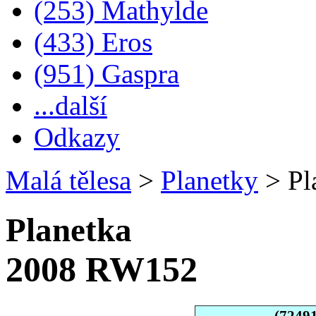
(253) Mathylde
(433) Eros
(951) Gaspra
...další
Odkazy
Malá tělesa
>
Planetky
>
Pl
Planetka
2008 RW152
(7249