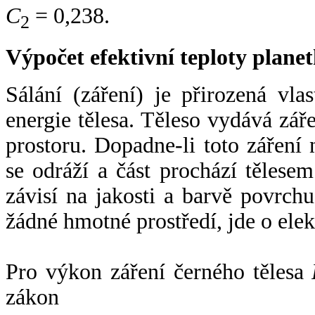
C
= 0,238.
2
Výpočet efektivní teploty plan
Sálání (záření) je přirozená vla
energie tělesa. Těleso vydává zá
prostoru. Dopadne-li toto záření n
se odráží a část prochází tělesem
závisí na jakosti a barvě povrch
žádné hmotné prostředí, jde o ele
Pro výkon záření černého tělesa
zákon