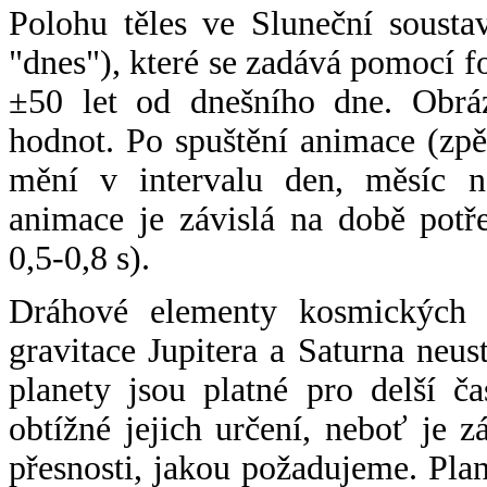
Polohu těles ve Sluneční sousta
"dnes"), které se zadává pomocí 
±50 let od dnešního dne. Obráz
hodnot. Po spuštění animace (zpě
mění v intervalu den, měsíc ne
animace je závislá na době potř
0,5-0,8 s).
Dráhové elementy kosmických t
gravitace Jupitera a Saturna neu
planety jsou platné pro delší č
obtížné jejich určení, neboť je 
přesnosti, jakou požadujeme. Pla