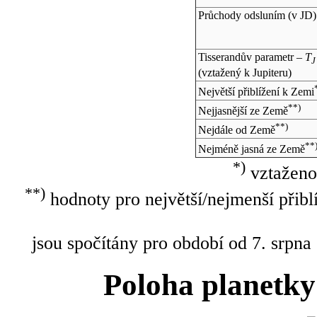
Průchody odsluním (v
JD
)
Tisserandův parametr –
T
J
(vztažený k Jupiteru)
Největší přiblížení k Zemi
**)
Nejjasnější ze Země
**)
Nejdále od Země
**
Nejméně jasná ze Země
*)
vztaženo
**)
hodnoty pro největší/nejmenší přibl
jsou spočítány pro období od 7. srpna
Poloha planetky