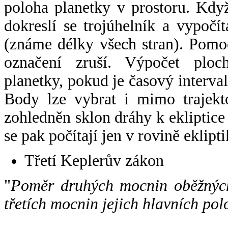
poloha planetky v prostoru. Kdy
dokreslí se trojúhelník a vypoč
(známe délky všech stran). Pomo
označení zruší. Výpočet ploch
planetky, pokud je časový interval
Body lze vybrat i mimo trajekto
zohledněn sklon dráhy k ekliptice
se pak počítají jen v rovině eklipti
Třetí Keplerův zákon
"
Poměr druhých mocnin oběžných
třetích mocnin jejich hlavních pol