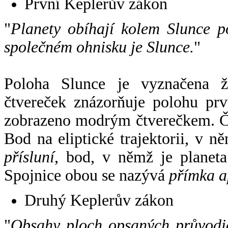
První Keplerův zákon
"
Planety obíhají kolem Slunce p
společném ohnisku je Slunce.
"
Poloha Slunce je vyznačena 
čtvereček znázorňuje polohu pr
zobrazeno modrým čtverečkem. Če
Bod na eliptické trajektorii, v n
přísluní
, bod, v němž je planet
Spojnice obou se nazývá
přímka a
Druhý Keplerův zákon
"
Obsahy ploch opsaných průvodič