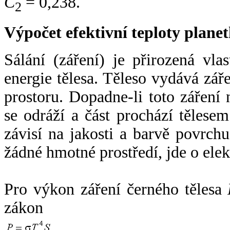
C
= 0,238.
2
Výpočet efektivní teploty plan
Sálání (záření) je přirozená vla
energie tělesa. Těleso vydává zá
prostoru. Dopadne-li toto záření n
se odráží a část prochází tělesem
závisí na jakosti a barvě povrch
žádné hmotné prostředí, jde o ele
Pro výkon záření černého tělesa
zákon