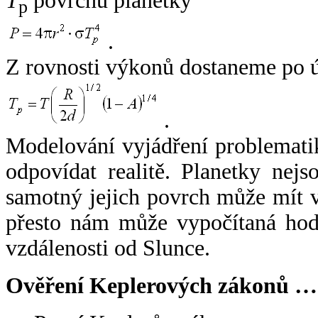
T
povrchu planetky
p
.
Z rovnosti výkonů dostaneme po 
.
Modelování vyjádření problemati
odpovídat realitě. Planetky nejso
samotný jejich povrch může mít v
přesto nám může vypočítaná hodn
vzdálenosti od Slunce.
Ověření Keplerových zákonů …