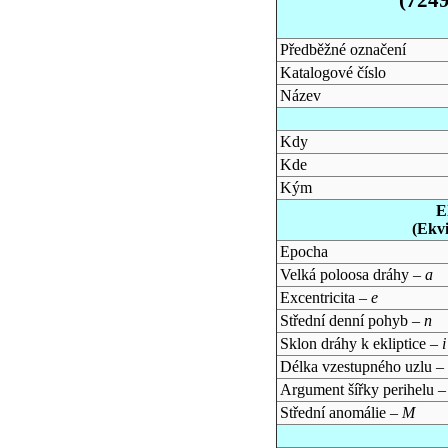
Předběžné označení
Katalogové číslo
Název
Kdy
Kde
Kým
E
(Ekv
Epocha
Velká poloosa dráhy –
a
Excentricita –
e
Střední denní pohyb –
n
Sklon dráhy k ekliptice –
i
Délka vzestupného uzlu –
Argument šířky perihelu 
Střední anomálie –
M