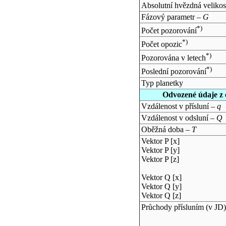
Absolutní hvězdná velikos
Fázový parametr –
G
*)
Počet pozorování
*)
Počet opozic
*)
Pozorována v letech
*)
Poslední pozorování
Typ planetky
Odvozené údaje z 
Vzdálenost v přísluní –
q
Vzdálenost v odsluní –
Q
Oběžná doba –
T
Vektor P [x]
Vektor P [y]
Vektor P [z]
Vektor Q [x]
Vektor Q [y]
Vektor Q [z]
Průchody přísluním (v
JD
)