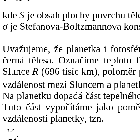
kde
S
je obsah plochy povrchu těl
σ
je Stefanova-Boltzmannova kons
Uvažujeme, že planetka i fotosfér
černá tělesa. Označíme teplotu 
Slunce
R
(696 tisíc km), poloměr
vzdálenost mezi Sluncem a plane
Na planetku dopadá část tepelnéh
Tuto část vypočítáme jako pomě
vzdálenosti planetky, tzn.