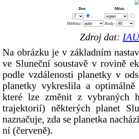
Den
Měsíc
.
Měřítko:
Body
:
Zdroj dat:
IAU
Na obrázku je v základním nastav
ve Sluneční soustavě v rovině ek
podle vzdálenosti planetky v odsl
planetky vykreslila a optimálně
které lze změnit z vybraných h
trajektorií) některých planet Sl
naznačuje, zda se planetka nacház
ní (červeně).