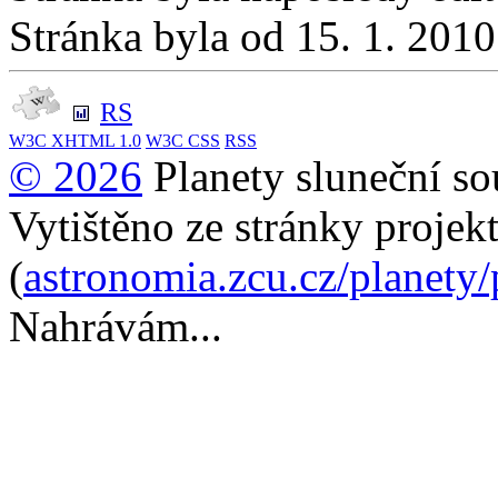
Stránka byla od 15. 1. 201
RS
W3C
XHTML 1.0
W3C
CSS
RSS
© 2026
Planety sluneční so
Vytištěno ze stránky projek
(
astronomia.zcu.cz/planety
Nahrávám...