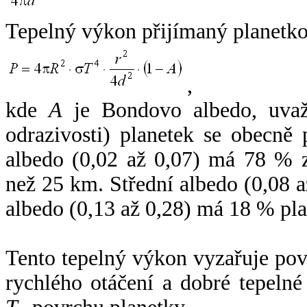
Tepelný výkon přijímaný planetko
,
kde
A
je Bondovo albedo, uvaž
odrazivosti) planetek se obecně
albedo (0,02 až 0,07) má 78 % z
než 25 km. Střední albedo (0,08 
albedo (0,13 až 0,28) má 18 % pla
Tento tepelný výkon vyzařuje po
rychlého otáčení a dobré tepelné