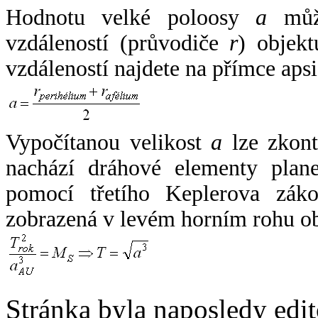
Hodnotu velké poloosy
a
může
vzdáleností (průvodiče
r
) objekt
vzdáleností najdete na přímce apsi
Vypočítanou velikost
a
lze zkont
nachází dráhové elementy plane
pomocí třetího Keplerova zák
zobrazená v levém horním rohu o
Stránka byla naposledy edi