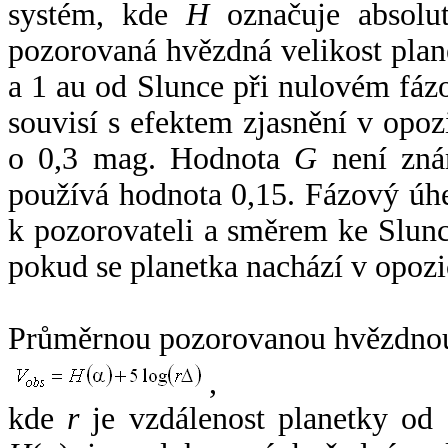
systém, kde
H
označuje absolut
pozorovaná hvězdná velikost plan
a 1 au od Slunce při nulovém fá
souvisí s efektem zjasnění v opoz
o 0,3 mag. Hodnota
G
není zná
používá hodnota 0,15. Fázový úh
k pozorovateli a směrem ke Slunc
pokud se planetka nachází v opozi
Průměrnou pozorovanou hvězdnou 
,
kde
r
je vzdálenost planetky od