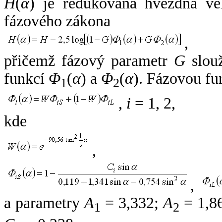
H
(
α
) je redukovaná hvězdná vel
fázového zákona
,
přičemž fázový parametr
G
slouž
funkcí
Φ
(
α
) a
Φ
(
α
). Fázovou fu
1
2
,
i
= 1, 2,
kde
,
,
a parametry
A
= 3,332;
A
= 1,8
1
2