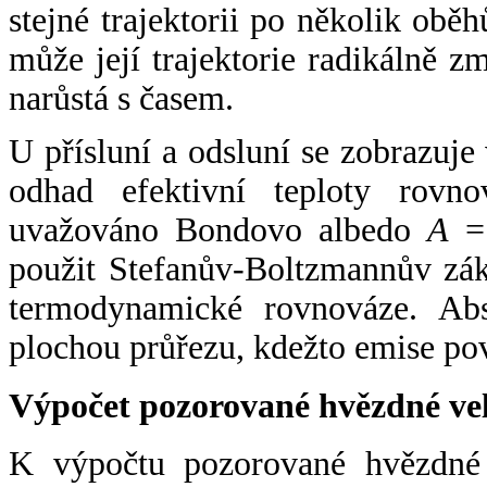
stejné trajektorii po několik oběh
může její trajektorie radikálně zm
narůstá s časem.
U přísluní a odsluní se zobrazuje
odhad efektivní teploty rovno
uvažováno Bondovo albedo
A
= 
použit Stefanův-Boltzmannův zák
termodynamické rovnováze. Abs
plochou průřezu, kdežto emise po
Výpočet pozorované hvězdné ve
K výpočtu pozorované hvězdné v