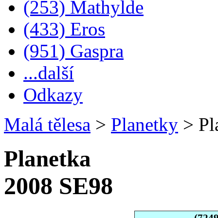
(253) Mathylde
(433) Eros
(951) Gaspra
...další
Odkazy
Malá tělesa
>
Planetky
>
Pl
Planetka
2008 SE98
(724