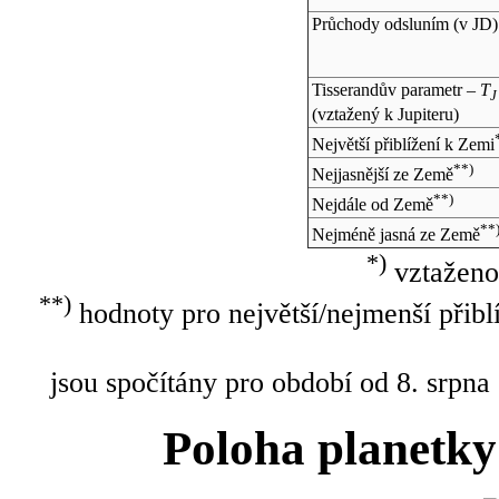
Průchody odsluním (v
JD
)
Tisserandův parametr –
T
J
(vztažený k Jupiteru)
Největší přiblížení k Zemi
**)
Nejjasnější ze Země
**)
Nejdále od Země
**
Nejméně jasná ze Země
*)
vztaženo
**)
hodnoty pro největší/nejmenší přibl
jsou spočítány pro období od 8. srpna
Poloha planetky