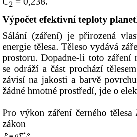
C
= 0,238.
2
Výpočet efektivní teploty plan
Sálání (záření) je přirozená vla
energie tělesa. Těleso vydává zá
prostoru. Dopadne-li toto záření n
se odráží a část prochází tělesem
závisí na jakosti a barvě povrch
žádné hmotné prostředí, jde o ele
Pro výkon záření černého tělesa
zákon