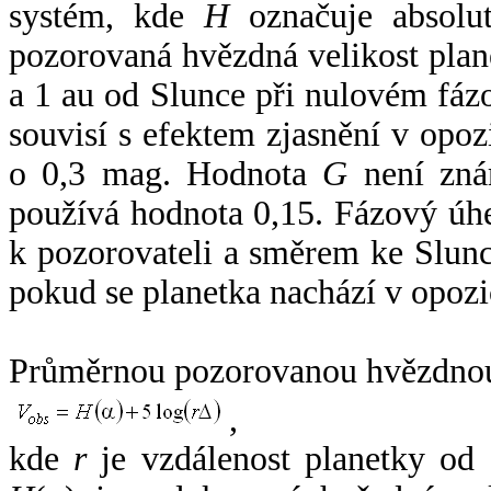
systém, kde
H
označuje absolut
pozorovaná hvězdná velikost plan
a 1 au od Slunce při nulovém fá
souvisí s efektem zjasnění v opoz
o 0,3 mag. Hodnota
G
není zná
používá hodnota 0,15. Fázový úh
k pozorovateli a směrem ke Slunc
pokud se planetka nachází v opozi
Průměrnou pozorovanou hvězdnou 
,
kde
r
je vzdálenost planetky od