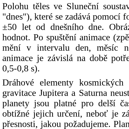
Polohu těles ve Sluneční sousta
"dnes"), které se zadává pomocí 
±50 let od dnešního dne. Obráz
hodnot. Po spuštění animace (zpě
mění v intervalu den, měsíc ne
animace je závislá na době potř
0,5-0,8 s).
Dráhové elementy kosmických t
gravitace Jupitera a Saturna neu
planety jsou platné pro delší č
obtížné jejich určení, neboť je 
přesnosti, jakou požadujeme. Pla