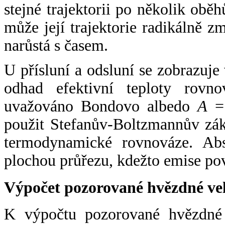
stejné trajektorii po několik oběh
může její trajektorie radikálně zm
narůstá s časem.
U přísluní a odsluní se zobrazuje
odhad efektivní teploty rovno
uvažováno Bondovo albedo
A
= 
použit Stefanův-Boltzmannův zák
termodynamické rovnováze. Abs
plochou průřezu, kdežto emise po
Výpočet pozorované hvězdné ve
K výpočtu pozorované hvězdné v