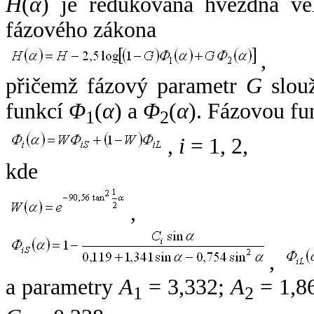
H
(
α
) je redukovaná hvězdná vel
fázového zákona
,
přičemž fázový parametr
G
slouž
funkcí
Φ
(
α
) a
Φ
(
α
). Fázovou fu
1
2
,
i
= 1, 2,
kde
,
,
a parametry
A
= 3,332;
A
= 1,8
1
2