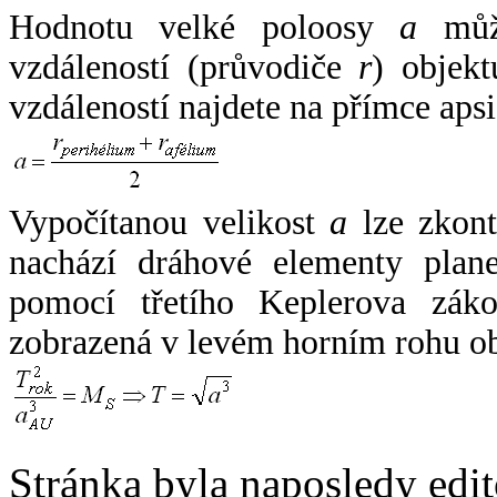
Hodnotu velké poloosy
a
může
vzdáleností (průvodiče
r
) objekt
vzdáleností najdete na přímce apsi
Vypočítanou velikost
a
lze zkont
nachází dráhové elementy plane
pomocí třetího Keplerova zák
zobrazená v levém horním rohu o
Stránka byla naposledy edi