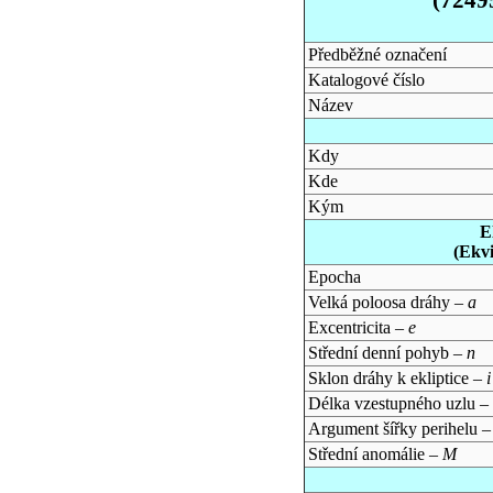
Předběžné označení
Katalogové číslo
Název
Kdy
Kde
Kým
E
(Ekv
Epocha
Velká poloosa dráhy –
a
Excentricita –
e
Střední denní pohyb –
n
Sklon dráhy k ekliptice –
i
Délka vzestupného uzlu –
Argument šířky perihelu 
Střední anomálie –
M