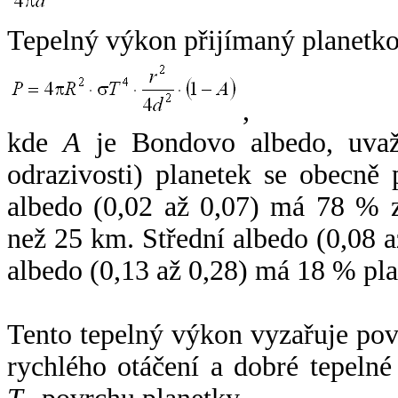
Tepelný výkon přijímaný planetko
,
kde
A
je Bondovo albedo, uvaž
odrazivosti) planetek se obecně
albedo (0,02 až 0,07) má 78 % z
než 25 km. Střední albedo (0,08 
albedo (0,13 až 0,28) má 18 % pla
Tento tepelný výkon vyzařuje po
rychlého otáčení a dobré tepelné