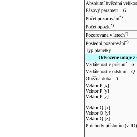
Absolutní hvězdná velikos
Fázový parametr –
G
*)
Počet pozorování
*)
Počet opozic
*)
Pozorována v letech
*)
Poslední pozorování
Typ planetky
Odvozené údaje z 
Vzdálenost v přísluní –
q
Vzdálenost v odsluní –
Q
Oběžná doba –
T
Vektor P [x]
Vektor P [y]
Vektor P [z]
Vektor Q [x]
Vektor Q [y]
Vektor Q [z]
Průchody přísluním (v
JD
)