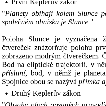
První Keplerův zákon
"
Planety obíhají kolem Slunce p
společném ohnisku je Slunce.
"
Poloha Slunce je vyznačena 
čtvereček znázorňuje polohu pr
zobrazeno modrým čtverečkem. Če
Bod na eliptické trajektorii, v n
přísluní
, bod, v němž je planet
Spojnice obou se nazývá
přímka a
Druhý Keplerův zákon
"
Obsahy ploch opsaných průvodič