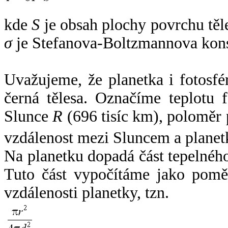
kde
S
je obsah plochy povrchu těl
σ
je Stefanova-Boltzmannova kons
Uvažujeme, že planetka i fotosfér
černá tělesa. Označíme teplotu 
Slunce
R
(696 tisíc km), poloměr
vzdálenost mezi Sluncem a plane
Na planetku dopadá část tepelnéh
Tuto část vypočítáme jako pomě
vzdálenosti planetky, tzn.