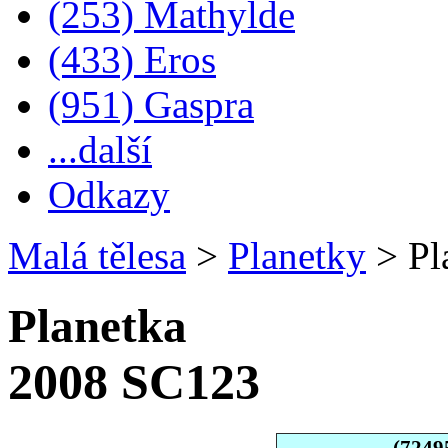
(253) Mathylde
(433) Eros
(951) Gaspra
...další
Odkazy
Malá tělesa
>
Planetky
>
Pl
Planetka
2008 SC123
(7249