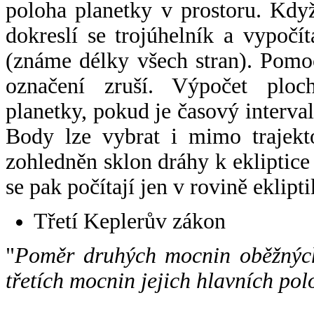
poloha planetky v prostoru. Kdy
dokreslí se trojúhelník a vypoč
(známe délky všech stran). Pomo
označení zruší. Výpočet ploch
planetky, pokud je časový interval
Body lze vybrat i mimo trajekto
zohledněn sklon dráhy k ekliptice
se pak počítají jen v rovině eklipti
Třetí Keplerův zákon
"
Poměr druhých mocnin oběžných
třetích mocnin jejich hlavních pol