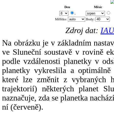
Den
Měsíc
.
Měřítko:
Body
:
Zdroj dat:
IAU
Na obrázku je v základním nastav
ve Sluneční soustavě v rovině ek
podle vzdálenosti planetky v odsl
planetky vykreslila a optimálně
které lze změnit z vybraných h
trajektorií) některých planet Sl
naznačuje, zda se planetka nacház
ní (červeně).