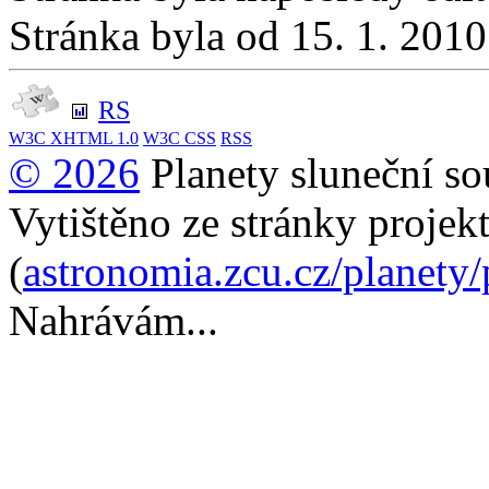
Stránka byla od 15. 1. 201
RS
W3C
XHTML 1.0
W3C
CSS
RSS
© 2026
Planety sluneční so
Vytištěno ze stránky projek
(
astronomia.zcu.cz/planety
Nahrávám...