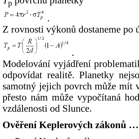
T
povrchu planetky
p
.
Z rovnosti výkonů dostaneme po 
.
Modelování vyjádření problemati
odpovídat realitě. Planetky nejso
samotný jejich povrch může mít v
přesto nám může vypočítaná hodn
vzdálenosti od Slunce.
Ověření Keplerových zákonů …