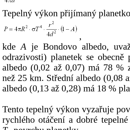
Tepelný výkon přijímaný planetko
,
kde
A
je Bondovo albedo, uvaž
odrazivosti) planetek se obecně
albedo (0,02 až 0,07) má 78 % z
než 25 km. Střední albedo (0,08 
albedo (0,13 až 0,28) má 18 % pla
Tento tepelný výkon vyzařuje po
rychlého otáčení a dobré tepelné