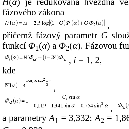
H
(
α
) je redukovaná hvězdná vel
fázového zákona
,
přičemž fázový parametr
G
slouž
funkcí
Φ
(
α
) a
Φ
(
α
). Fázovou fu
1
2
,
i
= 1, 2,
kde
,
,
a parametry
A
= 3,332;
A
= 1,8
1
2