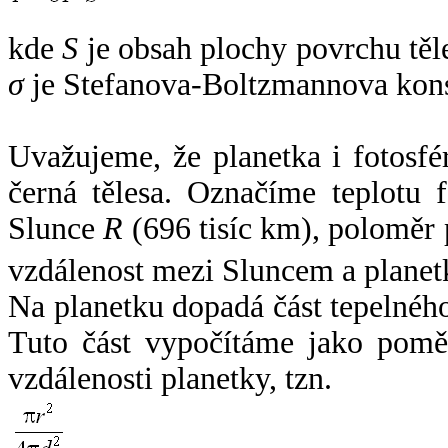
kde
S
je obsah plochy povrchu těl
σ
je Stefanova-Boltzmannova kons
Uvažujeme, že planetka i fotosfér
černá tělesa. Označíme teplotu 
Slunce
R
(696 tisíc km), poloměr
vzdálenost mezi Sluncem a plane
Na planetku dopadá část tepelnéh
Tuto část vypočítáme jako pomě
vzdálenosti planetky, tzn.