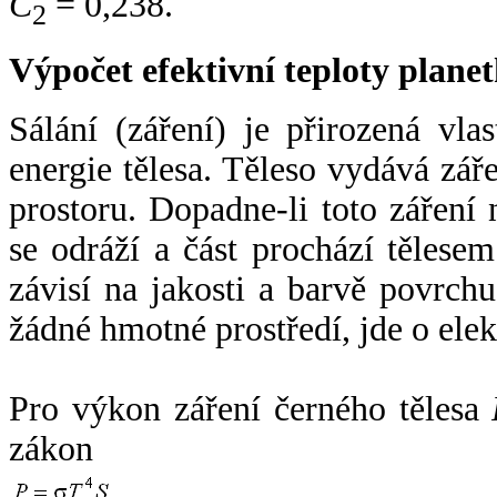
C
= 0,238.
2
Výpočet efektivní teploty plan
Sálání (záření) je přirozená vla
energie tělesa. Těleso vydává zá
prostoru. Dopadne-li toto záření n
se odráží a část prochází tělesem
závisí na jakosti a barvě povrch
žádné hmotné prostředí, jde o ele
Pro výkon záření černého tělesa
zákon