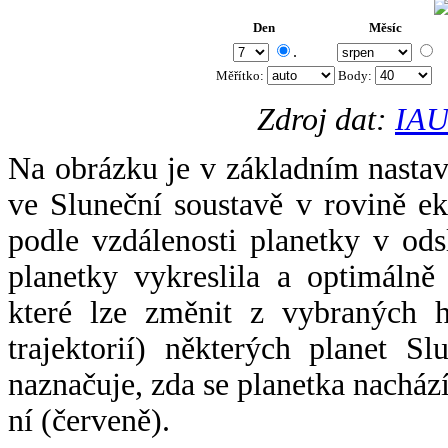
Den
Měsíc
.
Měřítko:
Body
:
Zdroj dat:
IAU
Na obrázku je v základním nastav
ve Sluneční soustavě v rovině ek
podle vzdálenosti planetky v odsl
planetky vykreslila a optimálně
které lze změnit z vybraných h
trajektorií) některých planet Sl
naznačuje, zda se planetka nacház
ní (červeně).