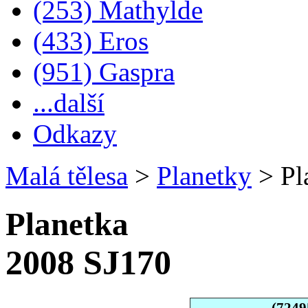
(253) Mathylde
(433) Eros
(951) Gaspra
...další
Odkazy
Malá tělesa
>
Planetky
>
Pl
Planetka
2008 SJ170
(7249