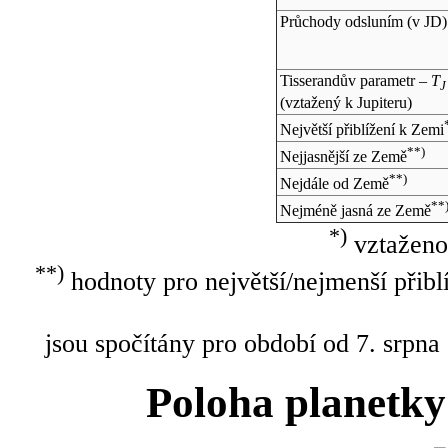
Průchody odsluním (v
JD
)
Tisserandův parametr –
T
J
(vztažený k Jupiteru)
Největší přiblížení k Zemi
**)
Nejjasnější ze Země
**)
Nejdále od Země
**
Nejméně jasná ze Země
*)
vztaženo
**)
hodnoty pro největší/nejmenší přibl
jsou spočítány pro období od 7. srpna
Poloha planetky