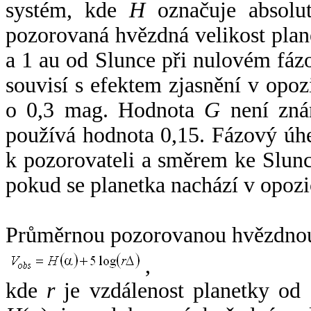
systém, kde
H
označuje absolut
pozorovaná hvězdná velikost plan
a 1 au od Slunce při nulovém fá
souvisí s efektem zjasnění v opoz
o 0,3 mag. Hodnota
G
není zná
používá hodnota 0,15. Fázový úh
k pozorovateli a směrem ke Slunc
pokud se planetka nachází v opozi
Průměrnou pozorovanou hvězdnou 
,
kde
r
je vzdálenost planetky od