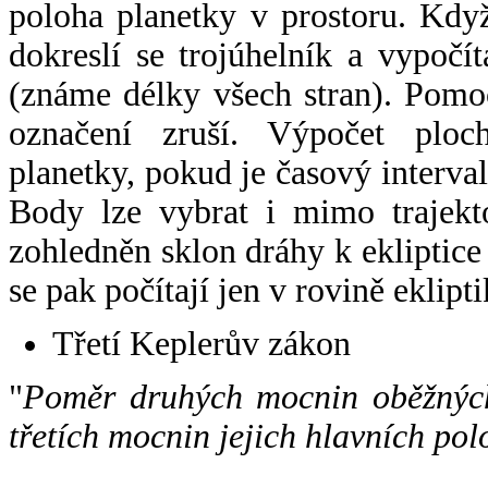
poloha planetky v prostoru. Kdy
dokreslí se trojúhelník a vypoč
(známe délky všech stran). Pomo
označení zruší. Výpočet ploch
planetky, pokud je časový interval
Body lze vybrat i mimo trajekto
zohledněn sklon dráhy k ekliptice
se pak počítají jen v rovině eklipti
Třetí Keplerův zákon
"
Poměr druhých mocnin oběžných
třetích mocnin jejich hlavních pol