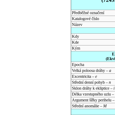
Předběžné označení
Katalogové číslo
Název
Kdy
Kde
Kým
E
(Ekv
Epocha
Velká poloosa dráhy –
a
Excentricita –
e
Střední denní pohyb –
n
Sklon dráhy k ekliptice –
i
Délka vzestupného uzlu –
Argument šířky perihelu 
Střední anomálie –
M