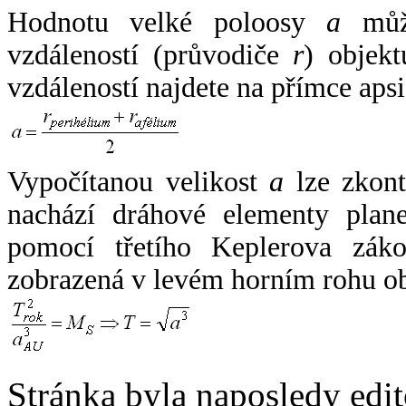
Hodnotu velké poloosy
a
může
vzdáleností (průvodiče
r
) objekt
vzdáleností najdete na přímce apsi
Vypočítanou velikost
a
lze zkont
nachází dráhové elementy plane
pomocí třetího Keplerova zák
zobrazená v levém horním rohu o
Stránka byla naposledy edi