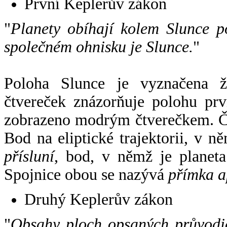
První Keplerův zákon
"
Planety obíhají kolem Slunce p
společném ohnisku je Slunce.
"
Poloha Slunce je vyznačena 
čtvereček znázorňuje polohu pr
zobrazeno modrým čtverečkem. Če
Bod na eliptické trajektorii, v n
přísluní
, bod, v němž je planet
Spojnice obou se nazývá
přímka a
Druhý Keplerův zákon
"
Obsahy ploch opsaných průvodič