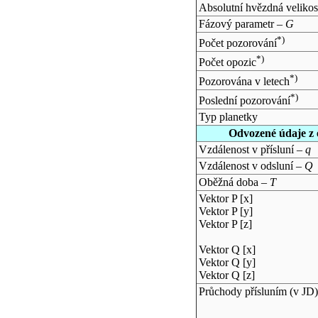
Absolutní hvězdná velikos
Fázový parametr –
G
*)
Počet pozorování
*)
Počet opozic
*)
Pozorována v letech
*)
Poslední pozorování
Typ planetky
Odvozené údaje z 
Vzdálenost v přísluní –
q
Vzdálenost v odsluní –
Q
Oběžná doba –
T
Vektor P [x]
Vektor P [y]
Vektor P [z]
Vektor Q [x]
Vektor Q [y]
Vektor Q [z]
Průchody přísluním (v
JD
)