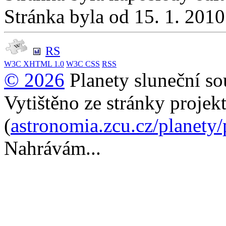
Stránka byla od 15. 1. 201
RS
W3C
XHTML 1.0
W3C
CSS
RSS
© 2026
Planety sluneční so
Vytištěno ze stránky projek
(
astronomia.zcu.cz/planety
Nahrávám...