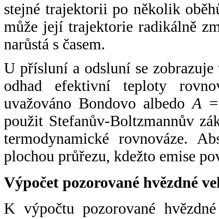
stejné trajektorii po několik oběh
může její trajektorie radikálně zm
narůstá s časem.
U přísluní a odsluní se zobrazuje
odhad efektivní teploty rovno
uvažováno Bondovo albedo
A
= 
použit Stefanův-Boltzmannův zák
termodynamické rovnováze. Abs
plochou průřezu, kdežto emise po
Výpočet pozorované hvězdné ve
K výpočtu pozorované hvězdné v