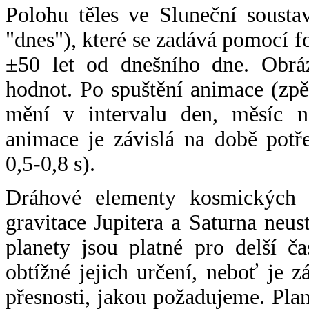
Polohu těles ve Sluneční sousta
"dnes"), které se zadává pomocí 
±50 let od dnešního dne. Obráz
hodnot. Po spuštění animace (zpě
mění v intervalu den, měsíc ne
animace je závislá na době potř
0,5-0,8 s).
Dráhové elementy kosmických t
gravitace Jupitera a Saturna neu
planety jsou platné pro delší č
obtížné jejich určení, neboť je 
přesnosti, jakou požadujeme. Pla