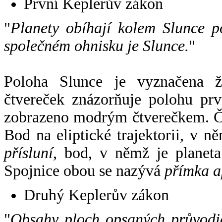
První Keplerův zákon
"
Planety obíhají kolem Slunce p
společném ohnisku je Slunce.
"
Poloha Slunce je vyznačena 
čtvereček znázorňuje polohu pr
zobrazeno modrým čtverečkem. Če
Bod na eliptické trajektorii, v n
přísluní
, bod, v němž je planet
Spojnice obou se nazývá
přímka a
Druhý Keplerův zákon
"
Obsahy ploch opsaných průvodič