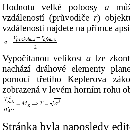
Hodnotu velké poloosy
a
může
vzdáleností (průvodiče
r
) objekt
vzdáleností najdete na přímce apsi
Vypočítanou velikost
a
lze zkont
nachází dráhové elementy plane
pomocí třetího Keplerova zák
zobrazená v levém horním rohu o
Stránka byla naposledy edi