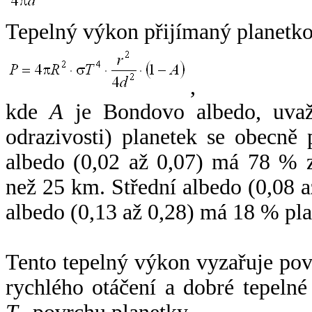
Tepelný výkon přijímaný planetko
,
kde
A
je Bondovo albedo, uvaž
odrazivosti) planetek se obecně
albedo (0,02 až 0,07) má 78 % z
než 25 km. Střední albedo (0,08 
albedo (0,13 až 0,28) má 18 % pla
Tento tepelný výkon vyzařuje po
rychlého otáčení a dobré tepelné