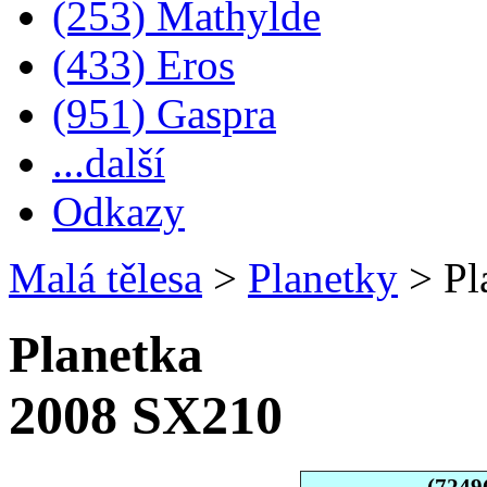
(253) Mathylde
(433) Eros
(951) Gaspra
...další
Odkazy
Malá tělesa
>
Planetky
>
Pl
Planetka
2008 SX210
(7249