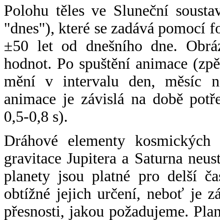
Polohu těles ve Sluneční sousta
"dnes"), které se zadává pomocí 
±50 let od dnešního dne. Obráz
hodnot. Po spuštění animace (zpě
mění v intervalu den, měsíc ne
animace je závislá na době potř
0,5-0,8 s).
Dráhové elementy kosmických t
gravitace Jupitera a Saturna neu
planety jsou platné pro delší č
obtížné jejich určení, neboť je 
přesnosti, jakou požadujeme. Pla