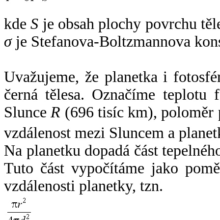
kde
S
je obsah plochy povrchu těl
σ
je Stefanova-Boltzmannova kons
Uvažujeme, že planetka i fotosfér
černá tělesa. Označíme teplotu 
Slunce
R
(696 tisíc km), poloměr
vzdálenost mezi Sluncem a plane
Na planetku dopadá část tepelnéh
Tuto část vypočítáme jako pomě
vzdálenosti planetky, tzn.