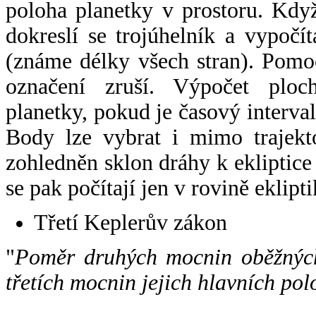
poloha planetky v prostoru. Kdy
dokreslí se trojúhelník a vypoč
(známe délky všech stran). Pomo
označení zruší. Výpočet ploch
planetky, pokud je časový interval
Body lze vybrat i mimo trajekto
zohledněn sklon dráhy k ekliptice
se pak počítají jen v rovině eklipti
Třetí Keplerův zákon
"
Poměr druhých mocnin oběžných
třetích mocnin jejich hlavních pol