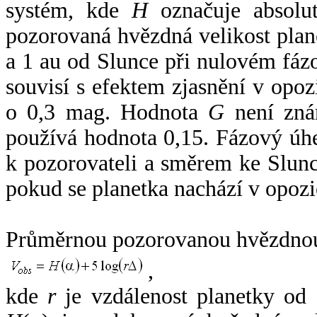
systém, kde
H
označuje absolut
pozorovaná hvězdná velikost plan
a 1 au od Slunce při nulovém fá
souvisí s efektem zjasnění v opoz
o 0,3 mag. Hodnota
G
není zná
používá hodnota 0,15. Fázový úh
k pozorovateli a směrem ke Slunc
pokud se planetka nachází v opozi
Průměrnou pozorovanou hvězdnou 
,
kde
r
je vzdálenost planetky od