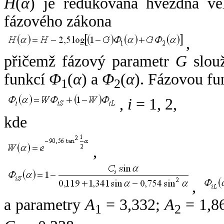
H
(
α
) je redukovaná hvězdná vel
fázového zákona
,
přičemž fázový parametr
G
slouž
funkcí
Φ
(
α
) a
Φ
(
α
). Fázovou fu
1
2
,
i
= 1, 2,
kde
,
,
a parametry
A
= 3,332;
A
= 1,8
1
2