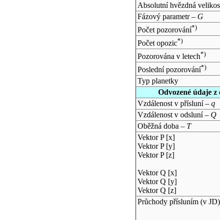
Absolutní hvězdná velikos
Fázový parametr –
G
*)
Počet pozorování
*)
Počet opozic
*)
Pozorována v letech
*)
Poslední pozorování
Typ planetky
Odvozené údaje z 
Vzdálenost v přísluní –
q
Vzdálenost v odsluní –
Q
Oběžná doba –
T
Vektor P [x]
Vektor P [y]
Vektor P [z]
Vektor Q [x]
Vektor Q [y]
Vektor Q [z]
Průchody přísluním (v
JD
)