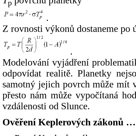
T
povrchu planetky
p
.
Z rovnosti výkonů dostaneme po 
.
Modelování vyjádření problemati
odpovídat realitě. Planetky nejso
samotný jejich povrch může mít v
přesto nám může vypočítaná hodn
vzdálenosti od Slunce.
Ověření Keplerových zákonů …