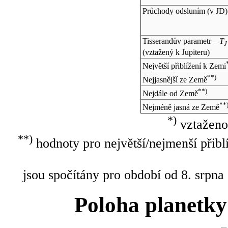
Průchody odsluním (v
JD
)
Tisserandův parametr –
T
J
(vztažený k Jupiteru)
Největší přiblížení k Zemi
**)
Nejjasnější ze Země
**)
Nejdále od Země
**
Nejméně jasná ze Země
*)
vztaženo
**)
hodnoty pro největší/nejmenší přibl
jsou spočítány pro období od 8. srpna
Poloha planetky