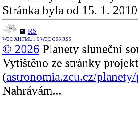
Stránka byla od 15. 1. 201
RS
W3C
XHTML 1.0
W3C
CSS
RSS
© 2026
Planety sluneční so
Vytištěno ze stránky projek
(
astronomia.zcu.cz/planety
Nahrávám...