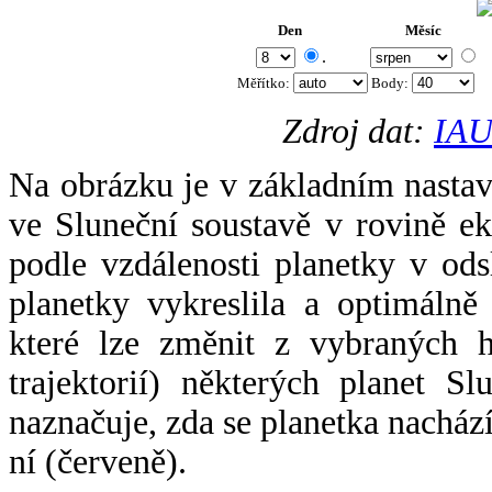
Den
Měsíc
.
Měřítko:
Body
:
Zdroj dat:
IAU
Na obrázku je v základním nastav
ve Sluneční soustavě v rovině ek
podle vzdálenosti planetky v odsl
planetky vykreslila a optimálně
které lze změnit z vybraných h
trajektorií) některých planet Sl
naznačuje, zda se planetka nacház
ní (červeně).