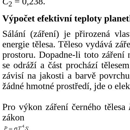
C
= 0,238.
2
Výpočet efektivní teploty plan
Sálání (záření) je přirozená vla
energie tělesa. Těleso vydává zá
prostoru. Dopadne-li toto záření n
se odráží a část prochází tělesem
závisí na jakosti a barvě povrch
žádné hmotné prostředí, jde o ele
Pro výkon záření černého tělesa
zákon