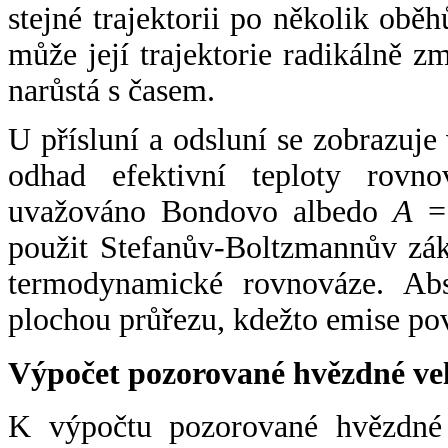
stejné trajektorii po několik oběh
může její trajektorie radikálně zm
narůstá s časem.
U přísluní a odsluní se zobrazuje
odhad efektivní teploty rovno
uvažováno Bondovo albedo
A
= 
použit Stefanův-Boltzmannův zák
termodynamické rovnováze. Abs
plochou průřezu, kdežto emise po
Výpočet pozorované hvězdné ve
K výpočtu pozorované hvězdné v