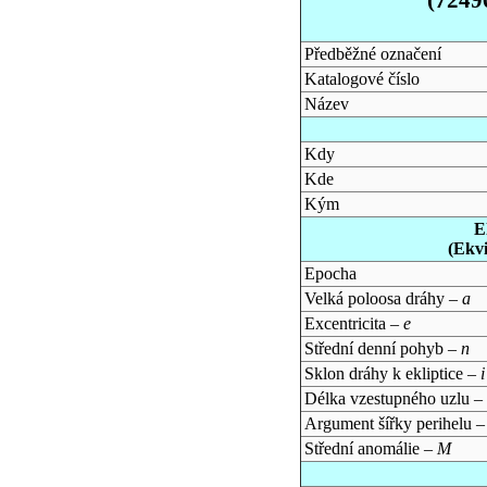
Předběžné označení
Katalogové číslo
Název
Kdy
Kde
Kým
E
(Ekv
Epocha
Velká poloosa dráhy –
a
Excentricita –
e
Střední denní pohyb –
n
Sklon dráhy k ekliptice –
i
Délka vzestupného uzlu –
Argument šířky perihelu 
Střední anomálie –
M