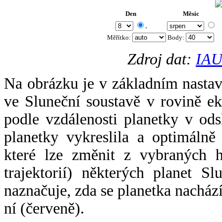
Den
Měsíc
.
Měřítko:
Body
:
Zdroj dat:
IAU
Na obrázku je v základním nastav
ve Sluneční soustavě v rovině ek
podle vzdálenosti planetky v odsl
planetky vykreslila a optimálně
které lze změnit z vybraných h
trajektorií) některých planet Sl
naznačuje, zda se planetka nacház
ní (červeně).