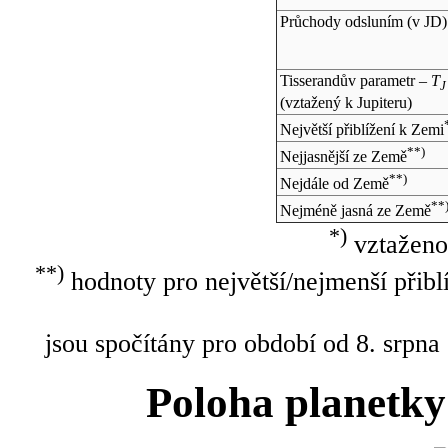
Průchody odsluním (v
JD
)
Tisserandův parametr –
T
J
(vztažený k Jupiteru)
Největší přiblížení k Zemi
**)
Nejjasnější ze Země
**)
Nejdále od Země
**
Nejméně jasná ze Země
*)
vztaženo
**)
hodnoty pro největší/nejmenší přibl
jsou spočítány pro období od 8. srpna
Poloha planetky