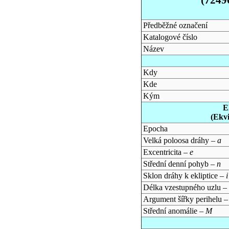
Předběžné označení
Katalogové číslo
Název
Kdy
Kde
Kým
E
(Ekv
Epocha
Velká poloosa dráhy –
a
Excentricita –
e
Střední denní pohyb –
n
Sklon dráhy k ekliptice –
i
Délka vzestupného uzlu –
Argument šířky perihelu 
Střední anomálie –
M