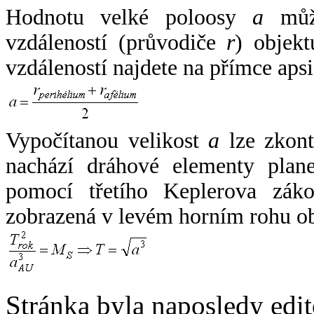
Hodnotu velké poloosy
a
může
vzdáleností (průvodiče
r
) objekt
vzdáleností najdete na přímce apsi
Vypočítanou velikost
a
lze zkont
nachází dráhové elementy plane
pomocí třetího Keplerova zák
zobrazená v levém horním rohu o
Stránka byla naposledy edi