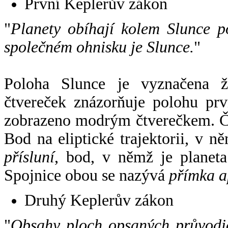
První Keplerův zákon
"
Planety obíhají kolem Slunce p
společném ohnisku je Slunce.
"
Poloha Slunce je vyznačena 
čtvereček znázorňuje polohu pr
zobrazeno modrým čtverečkem. Če
Bod na eliptické trajektorii, v n
přísluní
, bod, v němž je planet
Spojnice obou se nazývá
přímka a
Druhý Keplerův zákon
"
Obsahy ploch opsaných průvodič