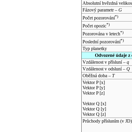
Absolutní hvězdná velikos
Fázový parametr –
G
*)
Počet pozorování
*)
Počet opozic
*)
Pozorována v letech
*)
Poslední pozorování
Typ planetky
Odvozené údaje z 
Vzdálenost v přísluní –
q
Vzdálenost v odsluní –
Q
Oběžná doba –
T
Vektor P [x]
Vektor P [y]
Vektor P [z]
Vektor Q [x]
Vektor Q [y]
Vektor Q [z]
Průchody přísluním (v
JD
)