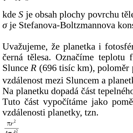
kde
S
je obsah plochy povrchu těl
σ
je Stefanova-Boltzmannova kons
Uvažujeme, že planetka i fotosfér
černá tělesa. Označíme teplotu 
Slunce
R
(696 tisíc km), poloměr
vzdálenost mezi Sluncem a plane
Na planetku dopadá část tepelnéh
Tuto část vypočítáme jako pomě
vzdálenosti planetky, tzn.