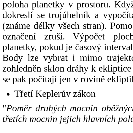
poloha planetky v prostoru. Kdy
dokreslí se trojúhelník a vypoč
(známe délky všech stran). Pomo
označení zruší. Výpočet ploch
planetky, pokud je časový interval
Body lze vybrat i mimo trajekto
zohledněn sklon dráhy k ekliptice
se pak počítají jen v rovině eklipti
Třetí Keplerův zákon
"
Poměr druhých mocnin oběžných
třetích mocnin jejich hlavních pol