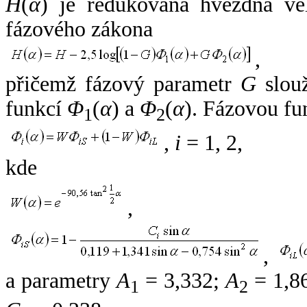
H
(
α
) je redukovaná hvězdná vel
fázového zákona
,
přičemž fázový parametr
G
slouž
funkcí
Φ
(
α
) a
Φ
(
α
). Fázovou fu
1
2
,
i
= 1, 2,
kde
,
,
a parametry
A
= 3,332;
A
= 1,8
1
2