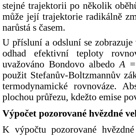
stejné trajektorii po několik oběh
může její trajektorie radikálně zm
narůstá s časem.
U přísluní a odsluní se zobrazuje
odhad efektivní teploty rovno
uvažováno Bondovo albedo
A
= 
použit Stefanův-Boltzmannův zák
termodynamické rovnováze. Abs
plochou průřezu, kdežto emise po
Výpočet pozorované hvězdné ve
K výpočtu pozorované hvězdné v