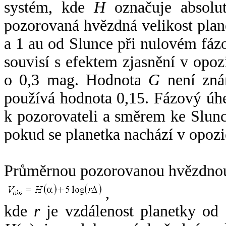
systém, kde
H
označuje absolut
pozorovaná hvězdná velikost plan
a 1 au od Slunce při nulovém fá
souvisí s efektem zjasnění v opoz
o 0,3 mag. Hodnota
G
není zná
používá hodnota 0,15. Fázový úh
k pozorovateli a směrem ke Slunc
pokud se planetka nachází v opozi
Průměrnou pozorovanou hvězdnou 
,
kde
r
je vzdálenost planetky od