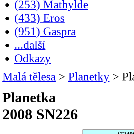
(253) Mathylde
(433) Eros
(951) Gaspra
...další
Odkazy
Malá tělesa
>
Planetky
>
Pl
Planetka
2008 SN226
(7249