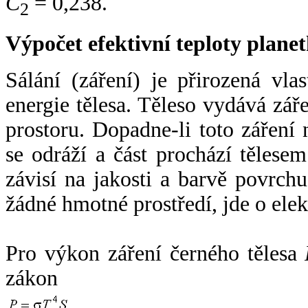
C
= 0,238.
2
Výpočet efektivní teploty plan
Sálání (záření) je přirozená vla
energie tělesa. Těleso vydává zá
prostoru. Dopadne-li toto záření n
se odráží a část prochází tělesem
závisí na jakosti a barvě povrch
žádné hmotné prostředí, jde o ele
Pro výkon záření černého tělesa
zákon