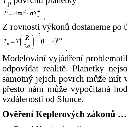
T
povrchu planetky
p
.
Z rovnosti výkonů dostaneme po 
.
Modelování vyjádření problemati
odpovídat realitě. Planetky nejso
samotný jejich povrch může mít v
přesto nám může vypočítaná hodn
vzdálenosti od Slunce.
Ověření Keplerových zákonů …