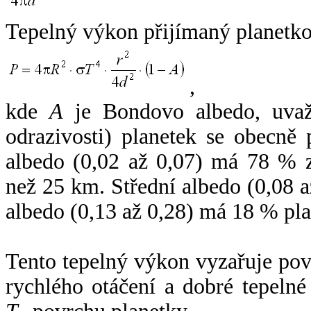
Tepelný výkon přijímaný planetko
,
kde
A
je Bondovo albedo, uvaž
odrazivosti) planetek se obecně
albedo (0,02 až 0,07) má 78 % z
než 25 km. Střední albedo (0,08 
albedo (0,13 až 0,28) má 18 % pla
Tento tepelný výkon vyzařuje po
rychlého otáčení a dobré tepelné