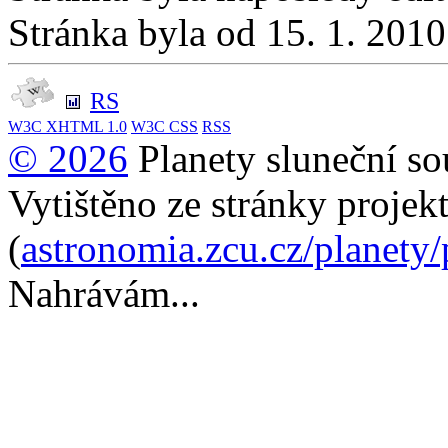
Stránka byla od 15. 1. 201
RS
W3C
XHTML 1.0
W3C
CSS
RSS
© 2026
Planety sluneční so
Vytištěno ze stránky projek
(
astronomia.zcu.cz/planety
Nahrávám...