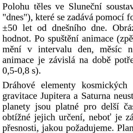
Polohu těles ve Sluneční sousta
"dnes"), které se zadává pomocí 
±50 let od dnešního dne. Obráz
hodnot. Po spuštění animace (zpě
mění v intervalu den, měsíc ne
animace je závislá na době potř
0,5-0,8 s).
Dráhové elementy kosmických t
gravitace Jupitera a Saturna neu
planety jsou platné pro delší č
obtížné jejich určení, neboť je 
přesnosti, jakou požadujeme. Pla