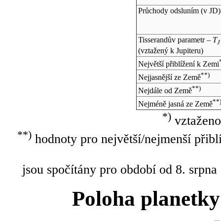
Průchody odsluním (v
JD
)
Tisserandův parametr –
T
J
(vztažený k Jupiteru)
Největší přiblížení k Zemi
**)
Nejjasnější ze Země
**)
Nejdále od Země
**
Nejméně jasná ze Země
*)
vztaženo
**)
hodnoty pro největší/nejmenší přibl
jsou spočítány pro období od 8. srpna
Poloha planetky