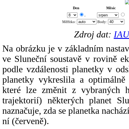
Den
Měsíc
.
Měřítko:
Body
:
Zdroj dat:
IAU
Na obrázku je v základním nastav
ve Sluneční soustavě v rovině ek
podle vzdálenosti planetky v odsl
planetky vykreslila a optimálně
které lze změnit z vybraných h
trajektorií) některých planet Sl
naznačuje, zda se planetka nacház
ní (červeně).