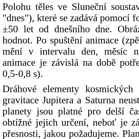
Polohu těles ve Sluneční sousta
"dnes"), které se zadává pomocí 
±50 let od dnešního dne. Obráz
hodnot. Po spuštění animace (zpě
mění v intervalu den, měsíc ne
animace je závislá na době potř
0,5-0,8 s).
Dráhové elementy kosmických t
gravitace Jupitera a Saturna neu
planety jsou platné pro delší č
obtížné jejich určení, neboť je 
přesnosti, jakou požadujeme. Pla