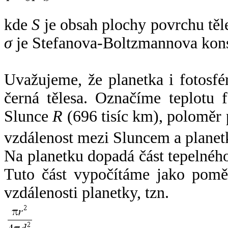
kde
S
je obsah plochy povrchu těl
σ
je Stefanova-Boltzmannova kons
Uvažujeme, že planetka i fotosfér
černá tělesa. Označíme teplotu 
Slunce
R
(696 tisíc km), poloměr
vzdálenost mezi Sluncem a plane
Na planetku dopadá část tepelnéh
Tuto část vypočítáme jako pomě
vzdálenosti planetky, tzn.