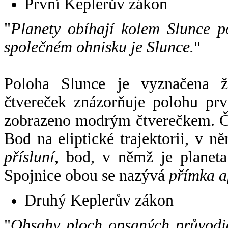
První Keplerův zákon
"
Planety obíhají kolem Slunce p
společném ohnisku je Slunce.
"
Poloha Slunce je vyznačena 
čtvereček znázorňuje polohu pr
zobrazeno modrým čtverečkem. Če
Bod na eliptické trajektorii, v n
přísluní
, bod, v němž je planet
Spojnice obou se nazývá
přímka a
Druhý Keplerův zákon
"
Obsahy ploch opsaných průvodič