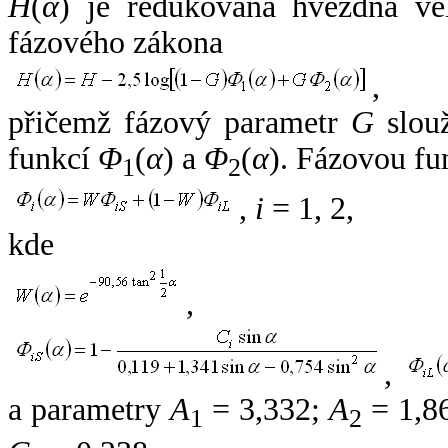
H
(
α
) je redukovaná hvězdná vel
fázového zákona
,
přičemž fázový parametr
G
slouž
funkcí
Φ
(
α
) a
Φ
(
α
). Fázovou fu
1
2
,
i
= 1, 2,
kde
,
,
a parametry
A
= 3,332;
A
= 1,8
1
2