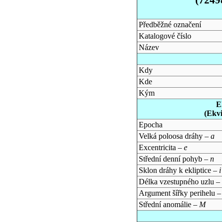
Předběžné označení
Katalogové číslo
Název
Kdy
Kde
Kým
E
(Ekv
Epocha
Velká poloosa dráhy –
a
Excentricita –
e
Střední denní pohyb –
n
Sklon dráhy k ekliptice –
i
Délka vzestupného uzlu –
Argument šířky perihelu 
Střední anomálie –
M