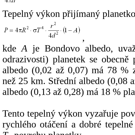
Tepelný výkon přijímaný planetko
,
kde
A
je Bondovo albedo, uvaž
odrazivosti) planetek se obecně
albedo (0,02 až 0,07) má 78 % z
než 25 km. Střední albedo (0,08 
albedo (0,13 až 0,28) má 18 % pla
Tento tepelný výkon vyzařuje po
rychlého otáčení a dobré tepelné