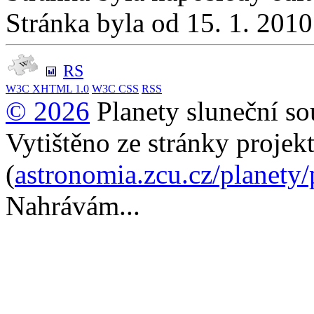
Stránka byla od 15. 1. 201
RS
W3C
XHTML 1.0
W3C
CSS
RSS
© 2026
Planety sluneční so
Vytištěno ze stránky projek
(
astronomia.zcu.cz/planety
Nahrávám...