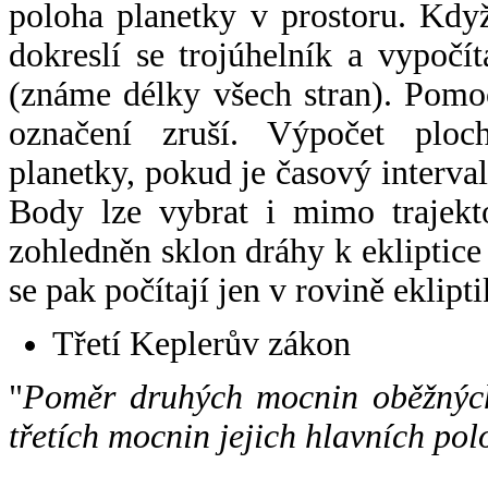
poloha planetky v prostoru. Kdy
dokreslí se trojúhelník a vypoč
(známe délky všech stran). Pomo
označení zruší. Výpočet ploch
planetky, pokud je časový interval
Body lze vybrat i mimo trajekto
zohledněn sklon dráhy k ekliptice
se pak počítají jen v rovině eklipti
Třetí Keplerův zákon
"
Poměr druhých mocnin oběžných
třetích mocnin jejich hlavních pol