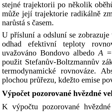
stejné trajektorii po několik oběh
může její trajektorie radikálně zm
narůstá s časem.
U přísluní a odsluní se zobrazuje
odhad efektivní teploty rovno
uvažováno Bondovo albedo
A
= 
použit Stefanův-Boltzmannův zák
termodynamické rovnováze. Abs
plochou průřezu, kdežto emise po
Výpočet pozorované hvězdné ve
K výpočtu pozorované hvězdné v