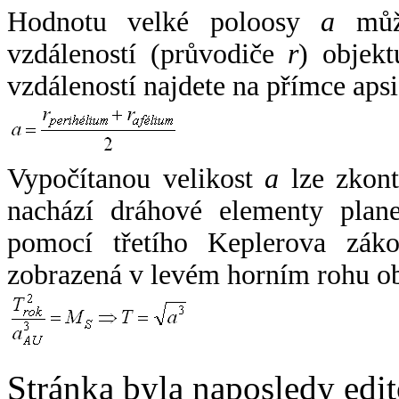
Hodnotu velké poloosy
a
může
vzdáleností (průvodiče
r
) objekt
vzdáleností najdete na přímce apsi
Vypočítanou velikost
a
lze zkont
nachází dráhové elementy plane
pomocí třetího Keplerova zák
zobrazená v levém horním rohu o
Stránka byla naposledy edi