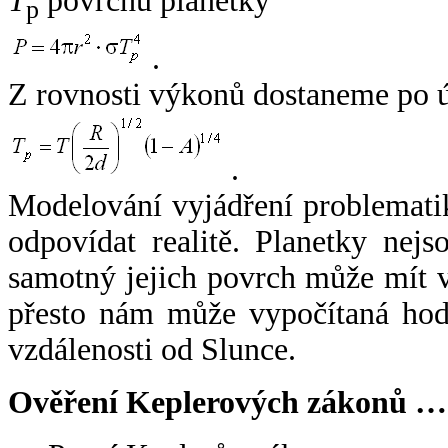
T
povrchu planetky
p
.
Z rovnosti výkonů dostaneme po 
.
Modelování vyjádření problemati
odpovídat realitě. Planetky nejso
samotný jejich povrch může mít v
přesto nám může vypočítaná hodn
vzdálenosti od Slunce.
Ověření Keplerových zákonů …