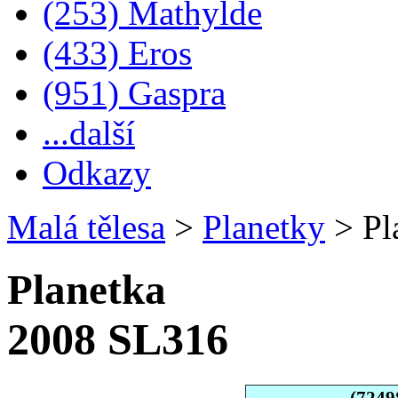
(253) Mathylde
(433) Eros
(951) Gaspra
...další
Odkazy
Malá tělesa
>
Planetky
>
Pl
Planetka
2008 SL316
(7249