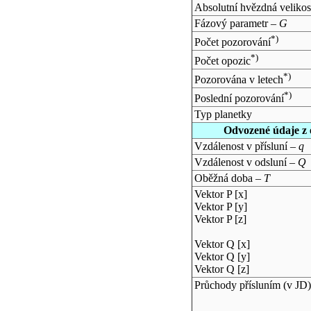
Absolutní hvězdná velikos
Fázový parametr –
G
*)
Počet pozorování
*)
Počet opozic
*)
Pozorována v letech
*)
Poslední pozorování
Typ planetky
Odvozené údaje z 
Vzdálenost v přísluní –
q
Vzdálenost v odsluní –
Q
Oběžná doba –
T
Vektor P [x]
Vektor P [y]
Vektor P [z]
Vektor Q [x]
Vektor Q [y]
Vektor Q [z]
Průchody přísluním (v
JD
)