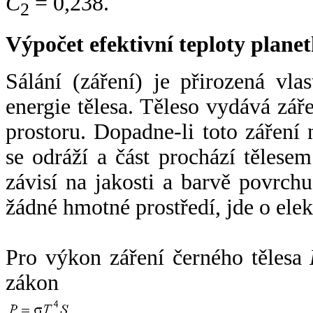
C
= 0,238.
2
Výpočet efektivní teploty plan
Sálání (záření) je přirozená vla
energie tělesa. Těleso vydává zá
prostoru. Dopadne-li toto záření n
se odráží a část prochází tělesem
závisí na jakosti a barvě povrch
žádné hmotné prostředí, jde o ele
Pro výkon záření černého tělesa
zákon