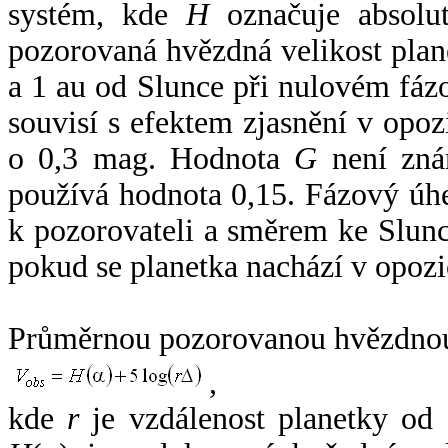
systém, kde
H
označuje absolut
pozorovaná hvězdná velikost plan
a 1 au od Slunce při nulovém fá
souvisí s efektem zjasnění v opoz
o 0,3 mag. Hodnota
G
není zná
používá hodnota 0,15. Fázový úh
k pozorovateli a směrem ke Slunc
pokud se planetka nachází v opozi
Průměrnou pozorovanou hvězdnou 
,
kde
r
je vzdálenost planetky od