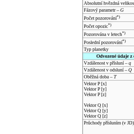
Absolutní hvězdná velikos
Fázový parametr –
G
*)
Počet pozorování
*)
Počet opozic
*)
Pozorována v letech
*)
Poslední pozorování
Typ planetky
Odvozené údaje z 
Vzdálenost v přísluní –
q
Vzdálenost v odsluní –
Q
Oběžná doba –
T
Vektor P [x]
Vektor P [y]
Vektor P [z]
Vektor Q [x]
Vektor Q [y]
Vektor Q [z]
Průchody přísluním (v
JD
)