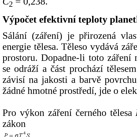
C
= 0,238.
2
Výpočet efektivní teploty plan
Sálání (záření) je přirozená vla
energie tělesa. Těleso vydává zá
prostoru. Dopadne-li toto záření n
se odráží a část prochází tělesem
závisí na jakosti a barvě povrch
žádné hmotné prostředí, jde o ele
Pro výkon záření černého tělesa
zákon