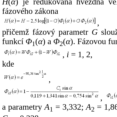
H
(
α
) je redukovaná hvězdná vel
fázového zákona
,
přičemž fázový parametr
G
slouž
funkcí
Φ
(
α
) a
Φ
(
α
). Fázovou fu
1
2
,
i
= 1, 2,
kde
,
,
a parametry
A
= 3,332;
A
= 1,8
1
2