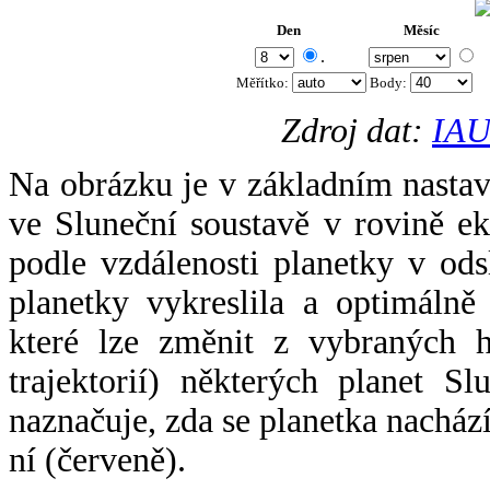
Den
Měsíc
.
Měřítko:
Body
:
Zdroj dat:
IAU
Na obrázku je v základním nastav
ve Sluneční soustavě v rovině ek
podle vzdálenosti planetky v odsl
planetky vykreslila a optimálně
které lze změnit z vybraných h
trajektorií) některých planet Sl
naznačuje, zda se planetka nacház
ní (červeně).