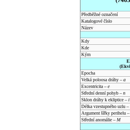
Předběžné označení
Katalogové číslo
Název
Kdy
Kde
Kým
E
(Ekv
Epocha
Velká poloosa dráhy –
a
Excentricita –
e
Střední denní pohyb –
n
Sklon dráhy k ekliptice –
i
Délka vzestupného uzlu –
Argument šířky perihelu 
Střední anomálie –
M