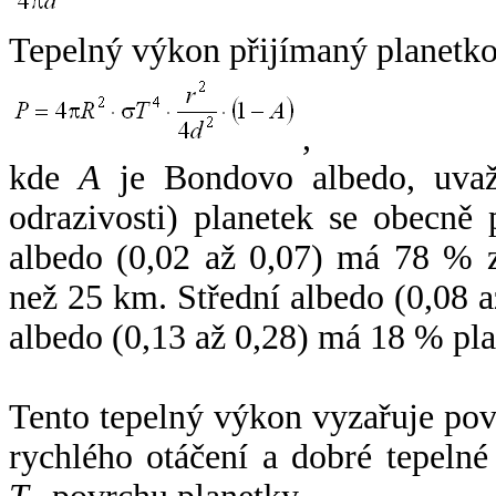
Tepelný výkon přijímaný planetko
,
kde
A
je Bondovo albedo, uvaž
odrazivosti) planetek se obecně
albedo (0,02 až 0,07) má 78 % z
než 25 km. Střední albedo (0,08 
albedo (0,13 až 0,28) má 18 % pla
Tento tepelný výkon vyzařuje po
rychlého otáčení a dobré tepelné