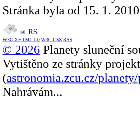
Stránka byla od 15. 1. 201
RS
W3C
XHTML 1.0
W3C
CSS
RSS
© 2026
Planety sluneční so
Vytištěno ze stránky projek
(
astronomia.zcu.cz/planety
Nahrávám...