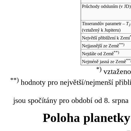
Průchody odsluním (v
JD
)
Tisserandův parametr –
T
J
(vztažený k Jupiteru)
Největší přiblížení k Zemi
**)
Nejjasnější ze Země
**)
Nejdále od Země
**
Nejméně jasná ze Země
*)
vztaženo
**)
hodnoty pro největší/nejmenší přibl
jsou spočítány pro období od 8. srpna
Poloha planetky