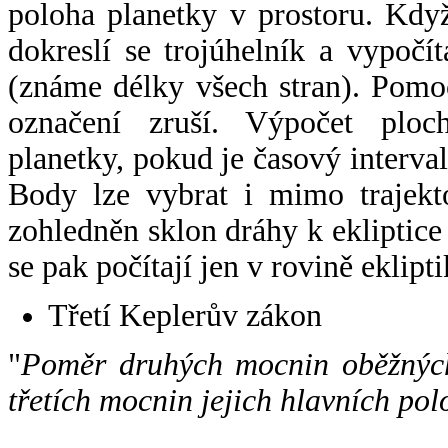
poloha planetky v prostoru. Kdy
dokreslí se trojúhelník a vypoč
(známe délky všech stran). Pomo
označení zruší. Výpočet ploch
planetky, pokud je časový interval
Body lze vybrat i mimo trajekto
zohledněn sklon dráhy k ekliptice
se pak počítají jen v rovině eklipti
Třetí Keplerův zákon
"
Poměr druhých mocnin oběžných
třetích mocnin jejich hlavních pol