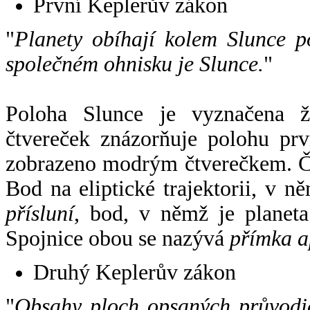
První Keplerův zákon
"
Planety obíhají kolem Slunce p
společném ohnisku je Slunce.
"
Poloha Slunce je vyznačena 
čtvereček znázorňuje polohu pr
zobrazeno modrým čtverečkem. Če
Bod na eliptické trajektorii, v n
přísluní
, bod, v němž je planet
Spojnice obou se nazývá
přímka a
Druhý Keplerův zákon
"
Obsahy ploch opsaných průvodič