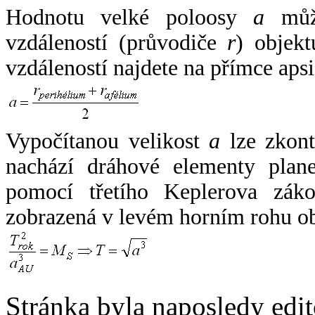
Hodnotu velké poloosy
a
může
vzdáleností (průvodiče
r
) objekt
vzdáleností najdete na přímce apsi
Vypočítanou velikost
a
lze zkont
nachází dráhové elementy plane
pomocí třetího Keplerova zák
zobrazená v levém horním rohu o
Stránka byla naposledy edi