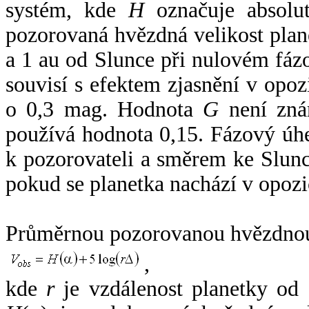
systém, kde
H
označuje absolut
pozorovaná hvězdná velikost plan
a 1 au od Slunce při nulovém fá
souvisí s efektem zjasnění v opoz
o 0,3 mag. Hodnota
G
není zná
používá hodnota 0,15. Fázový úh
k pozorovateli a směrem ke Slunc
pokud se planetka nachází v opozi
Průměrnou pozorovanou hvězdnou 
,
kde
r
je vzdálenost planetky od