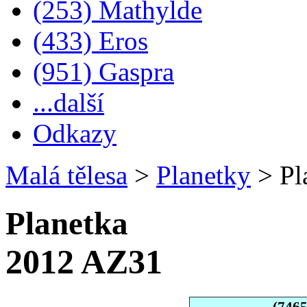
(253) Mathylde
(433) Eros
(951) Gaspra
...další
Odkazy
Malá tělesa
>
Planetky
>
Pl
Planetka
2012 AZ31
(746