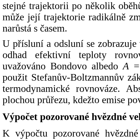
stejné trajektorii po několik oběh
může její trajektorie radikálně zm
narůstá s časem.
U přísluní a odsluní se zobrazuje
odhad efektivní teploty rovno
uvažováno Bondovo albedo
A
= 
použit Stefanův-Boltzmannův zák
termodynamické rovnováze. Abs
plochou průřezu, kdežto emise po
Výpočet pozorované hvězdné ve
K výpočtu pozorované hvězdné v