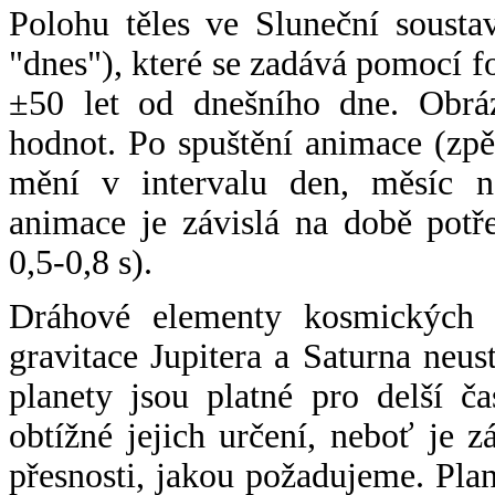
Polohu těles ve Sluneční sousta
"dnes"), které se zadává pomocí 
±50 let od dnešního dne. Obráz
hodnot. Po spuštění animace (zpě
mění v intervalu den, měsíc ne
animace je závislá na době potř
0,5-0,8 s).
Dráhové elementy kosmických t
gravitace Jupitera a Saturna neu
planety jsou platné pro delší č
obtížné jejich určení, neboť je 
přesnosti, jakou požadujeme. Pla