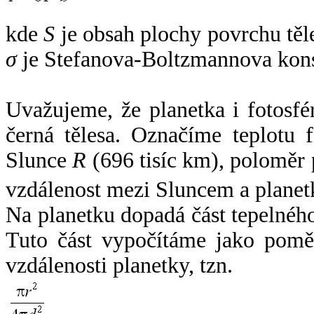
kde
S
je obsah plochy povrchu těl
σ
je Stefanova-Boltzmannova kons
Uvažujeme, že planetka i fotosfér
černá tělesa. Označíme teplotu 
Slunce
R
(696 tisíc km), poloměr
vzdálenost mezi Sluncem a plane
Na planetku dopadá část tepelnéh
Tuto část vypočítáme jako pomě
vzdálenosti planetky, tzn.