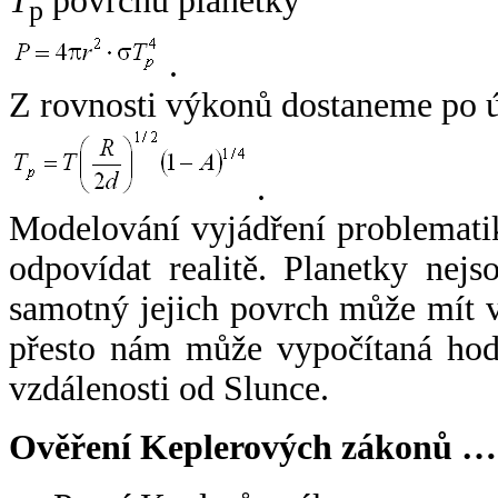
T
povrchu planetky
p
.
Z rovnosti výkonů dostaneme po 
.
Modelování vyjádření problemati
odpovídat realitě. Planetky nejso
samotný jejich povrch může mít v
přesto nám může vypočítaná hodn
vzdálenosti od Slunce.
Ověření Keplerových zákonů …