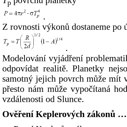
T
povrchu planetky
p
.
Z rovnosti výkonů dostaneme po 
.
Modelování vyjádření problemati
odpovídat realitě. Planetky nejso
samotný jejich povrch může mít v
přesto nám může vypočítaná hodn
vzdálenosti od Slunce.
Ověření Keplerových zákonů …