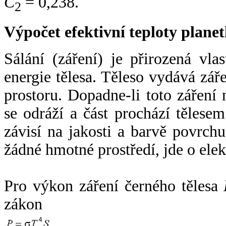
C
= 0,238.
2
Výpočet efektivní teploty plan
Sálání (záření) je přirozená vla
energie tělesa. Těleso vydává zá
prostoru. Dopadne-li toto záření n
se odráží a část prochází tělesem
závisí na jakosti a barvě povrch
žádné hmotné prostředí, jde o ele
Pro výkon záření černého tělesa
zákon