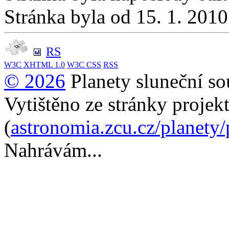
Stránka byla od 15. 1. 201
RS
W3C
XHTML 1.0
W3C
CSS
RSS
© 2026
Planety sluneční so
Vytištěno ze stránky projek
(
astronomia.zcu.cz/planety
Nahrávám...