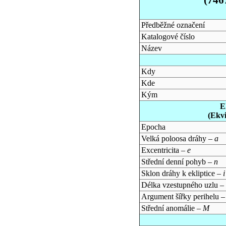
Předběžné označení
Katalogové číslo
Název
Kdy
Kde
Kým
E
(Ekv
Epocha
Velká poloosa dráhy –
a
Excentricita –
e
Střední denní pohyb –
n
Sklon dráhy k ekliptice –
i
Délka vzestupného uzlu –
Argument šířky perihelu 
Střední anomálie –
M