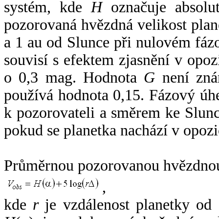
systém, kde
H
označuje absolut
pozorovaná hvězdná velikost plan
a 1 au od Slunce při nulovém fá
souvisí s efektem zjasnění v opoz
o 0,3 mag. Hodnota
G
není zná
používá hodnota 0,15. Fázový úh
k pozorovateli a směrem ke Slunc
pokud se planetka nachází v opozi
Průměrnou pozorovanou hvězdnou 
,
kde
r
je vzdálenost planetky od