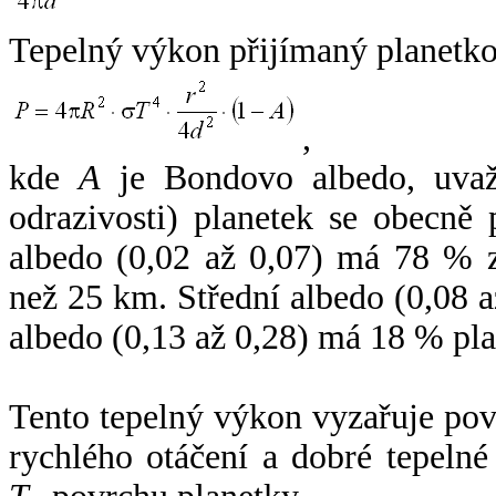
Tepelný výkon přijímaný planetko
,
kde
A
je Bondovo albedo, uvaž
odrazivosti) planetek se obecně
albedo (0,02 až 0,07) má 78 % z
než 25 km. Střední albedo (0,08 
albedo (0,13 až 0,28) má 18 % pla
Tento tepelný výkon vyzařuje po
rychlého otáčení a dobré tepelné