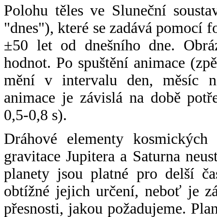
Polohu těles ve Sluneční sousta
"dnes"), které se zadává pomocí 
±50 let od dnešního dne. Obráz
hodnot. Po spuštění animace (zpě
mění v intervalu den, měsíc ne
animace je závislá na době potř
0,5-0,8 s).
Dráhové elementy kosmických t
gravitace Jupitera a Saturna neu
planety jsou platné pro delší č
obtížné jejich určení, neboť je 
přesnosti, jakou požadujeme. Pla