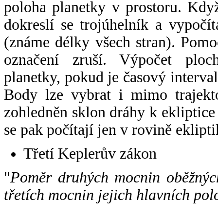
poloha planetky v prostoru. Kdy
dokreslí se trojúhelník a vypoč
(známe délky všech stran). Pomo
označení zruší. Výpočet ploch
planetky, pokud je časový interval
Body lze vybrat i mimo trajekto
zohledněn sklon dráhy k ekliptice
se pak počítají jen v rovině eklipti
Třetí Keplerův zákon
"
Poměr druhých mocnin oběžných
třetích mocnin jejich hlavních pol