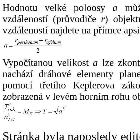
Hodnotu velké poloosy
a
může
vzdáleností (průvodiče
r
) objekt
vzdáleností najdete na přímce apsi
Vypočítanou velikost
a
lze zkont
nachází dráhové elementy plane
pomocí třetího Keplerova zák
zobrazená v levém horním rohu o
Stránka byla naposledy edi