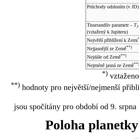
Průchody odsluním (v
JD
)
Tisserandův parametr –
T
J
(vztažený k Jupiteru)
Největší přiblížení k Zemi
**)
Nejjasnější ze Země
**)
Nejdále od Země
**
Nejméně jasná ze Země
*)
vztaženo
**)
hodnoty pro největší/nejmenší přibl
jsou spočítány pro období od 9. srpna
Poloha planetky