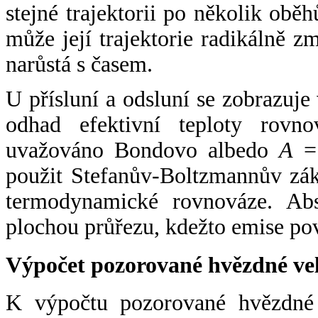
stejné trajektorii po několik oběh
může její trajektorie radikálně zm
narůstá s časem.
U přísluní a odsluní se zobrazuje
odhad efektivní teploty rovno
uvažováno Bondovo albedo
A
= 
použit Stefanův-Boltzmannův zák
termodynamické rovnováze. Abs
plochou průřezu, kdežto emise po
Výpočet pozorované hvězdné ve
K výpočtu pozorované hvězdné v