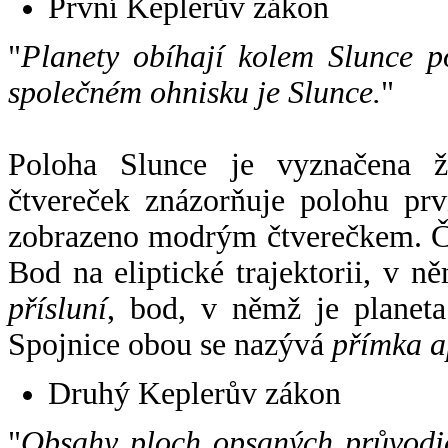
První Keplerův zákon
"
Planety obíhají kolem Slunce p
společném ohnisku je Slunce.
"
Poloha Slunce je vyznačena 
čtvereček znázorňuje polohu pr
zobrazeno modrým čtverečkem. Če
Bod na eliptické trajektorii, v n
přísluní
, bod, v němž je planet
Spojnice obou se nazývá
přímka a
Druhý Keplerův zákon
"
Obsahy ploch opsaných průvodič