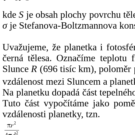
kde
S
je obsah plochy povrchu těl
σ
je Stefanova-Boltzmannova kons
Uvažujeme, že planetka i fotosfér
černá tělesa. Označíme teplotu 
Slunce
R
(696 tisíc km), poloměr
vzdálenost mezi Sluncem a plane
Na planetku dopadá část tepelnéh
Tuto část vypočítáme jako pomě
vzdálenosti planetky, tzn.