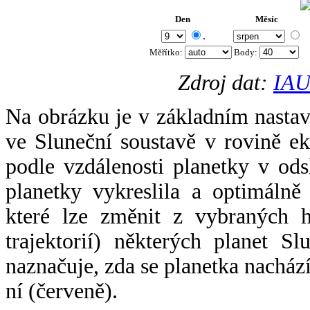
Den
Měsíc
.
Měřítko:
Body
:
Zdroj dat:
IAU
Na obrázku je v základním nastav
ve Sluneční soustavě v rovině ek
podle vzdálenosti planetky v odsl
planetky vykreslila a optimálně
které lze změnit z vybraných h
trajektorií) některých planet Sl
naznačuje, zda se planetka nacház
ní (červeně).