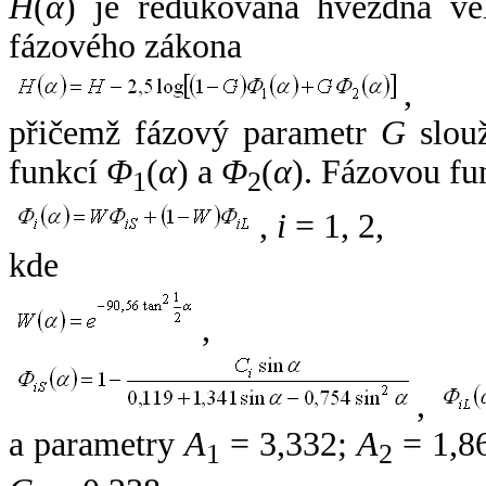
H
(
α
) je redukovaná hvězdná vel
fázového zákona
,
přičemž fázový parametr
G
slouž
funkcí
Φ
(
α
) a
Φ
(
α
). Fázovou fu
1
2
,
i
= 1, 2,
kde
,
,
a parametry
A
= 3,332;
A
= 1,8
1
2