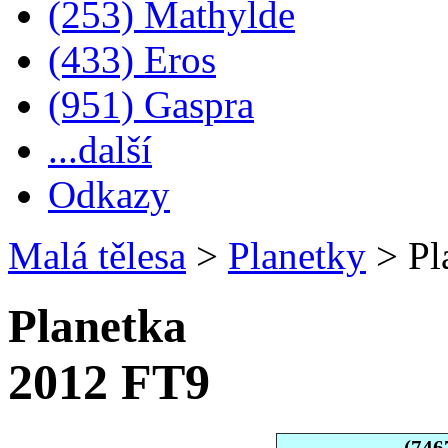
(253) Mathylde
(433) Eros
(951) Gaspra
...další
Odkazy
Malá tělesa
>
Planetky
>
Pl
Planetka
2012 FT9
(746