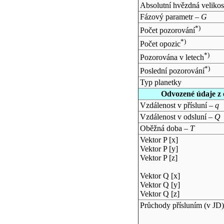
Absolutní hvězdná velikos
Fázový parametr –
G
*)
Počet pozorování
*)
Počet opozic
*)
Pozorována v letech
*)
Poslední pozorování
Typ planetky
Odvozené údaje z 
Vzdálenost v přísluní –
q
Vzdálenost v odsluní –
Q
Oběžná doba –
T
Vektor P [x]
Vektor P [y]
Vektor P [z]
Vektor Q [x]
Vektor Q [y]
Vektor Q [z]
Průchody přísluním (v
JD
)