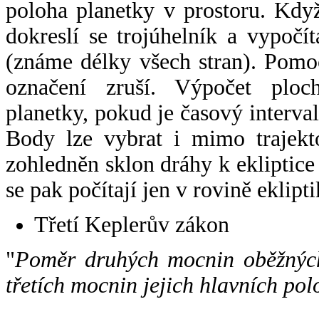
poloha planetky v prostoru. Kdy
dokreslí se trojúhelník a vypoč
(známe délky všech stran). Pomo
označení zruší. Výpočet ploch
planetky, pokud je časový interval
Body lze vybrat i mimo trajekto
zohledněn sklon dráhy k ekliptice
se pak počítají jen v rovině eklipti
Třetí Keplerův zákon
"
Poměr druhých mocnin oběžných
třetích mocnin jejich hlavních pol