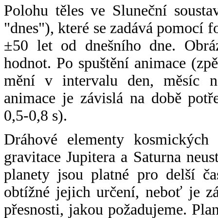
Polohu těles ve Sluneční sousta
"dnes"), které se zadává pomocí 
±50 let od dnešního dne. Obráz
hodnot. Po spuštění animace (zpě
mění v intervalu den, měsíc ne
animace je závislá na době potř
0,5-0,8 s).
Dráhové elementy kosmických t
gravitace Jupitera a Saturna neu
planety jsou platné pro delší č
obtížné jejich určení, neboť je 
přesnosti, jakou požadujeme. Pla