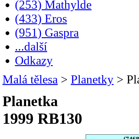
(253) Mathylde
(433) Eros
(951) Gaspra
...další
Odkazy
Malá tělesa
>
Planetky
>
Pl
Planetka
1999 RB130
(746