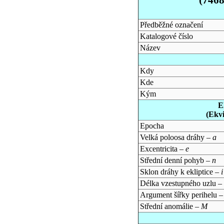
Předběžné označení
Katalogové číslo
Název
Kdy
Kde
Kým
E
(Ekv
Epocha
Velká poloosa dráhy –
a
Excentricita –
e
Střední denní pohyb –
n
Sklon dráhy k ekliptice –
i
Délka vzestupného uzlu –
Argument šířky perihelu 
Střední anomálie –
M