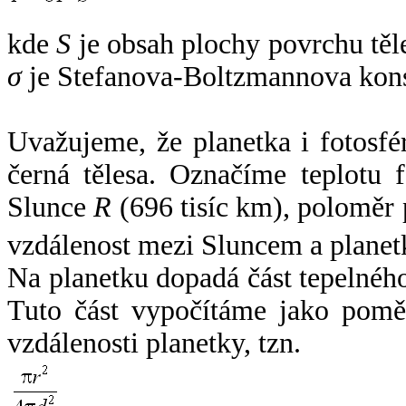
kde
S
je obsah plochy povrchu těl
σ
je Stefanova-Boltzmannova kons
Uvažujeme, že planetka i fotosfér
černá tělesa. Označíme teplotu 
Slunce
R
(696 tisíc km), poloměr
vzdálenost mezi Sluncem a plane
Na planetku dopadá část tepelnéh
Tuto část vypočítáme jako pomě
vzdálenosti planetky, tzn.