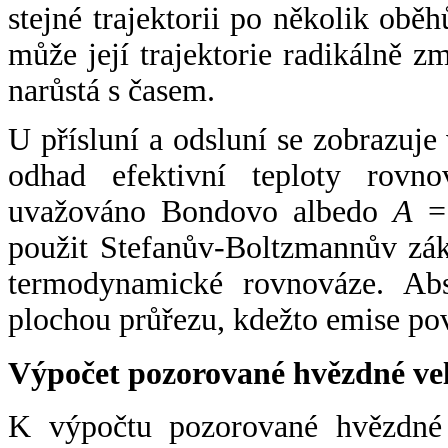
stejné trajektorii po několik oběh
může její trajektorie radikálně zm
narůstá s časem.
U přísluní a odsluní se zobrazuje
odhad efektivní teploty rovno
uvažováno Bondovo albedo
A
= 
použit Stefanův-Boltzmannův zák
termodynamické rovnováze. Abs
plochou průřezu, kdežto emise po
Výpočet pozorované hvězdné ve
K výpočtu pozorované hvězdné v