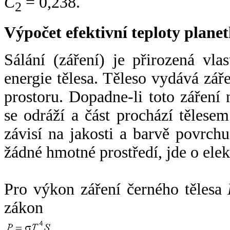
C
= 0,238.
2
Výpočet efektivní teploty plan
Sálání (záření) je přirozená vla
energie tělesa. Těleso vydává zá
prostoru. Dopadne-li toto záření n
se odráží a část prochází tělesem
závisí na jakosti a barvě povrch
žádné hmotné prostředí, jde o ele
Pro výkon záření černého tělesa
zákon