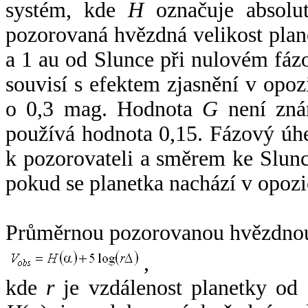
systém, kde
H
označuje absolut
pozorovaná hvězdná velikost plan
a 1 au od Slunce při nulovém fá
souvisí s efektem zjasnění v opoz
o 0,3 mag. Hodnota
G
není zná
používá hodnota 0,15. Fázový úh
k pozorovateli a směrem ke Slunc
pokud se planetka nachází v opozi
Průměrnou pozorovanou hvězdnou 
,
kde
r
je vzdálenost planetky od