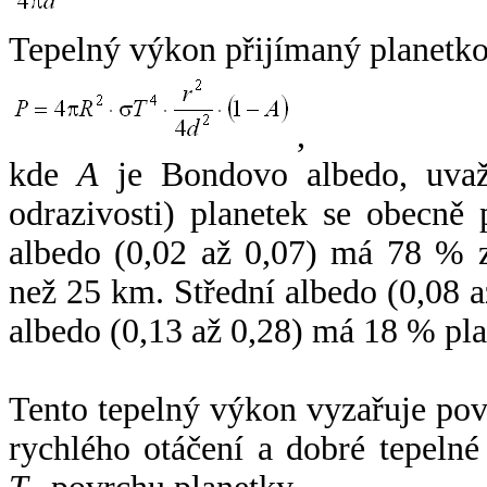
Tepelný výkon přijímaný planetko
,
kde
A
je Bondovo albedo, uvaž
odrazivosti) planetek se obecně
albedo (0,02 až 0,07) má 78 % z
než 25 km. Střední albedo (0,08 
albedo (0,13 až 0,28) má 18 % pla
Tento tepelný výkon vyzařuje po
rychlého otáčení a dobré tepelné