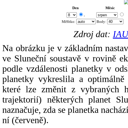
Den
Měsíc
.
Měřítko:
Body
:
Zdroj dat:
IAU
Na obrázku je v základním nastav
ve Sluneční soustavě v rovině ek
podle vzdálenosti planetky v odsl
planetky vykreslila a optimálně
které lze změnit z vybraných h
trajektorií) některých planet Sl
naznačuje, zda se planetka nacház
ní (červeně).