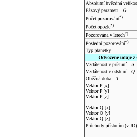
Absolutní hvězdná velikos
Fázový parametr –
G
*)
Počet pozorování
*)
Počet opozic
*)
Pozorována v letech
*)
Poslední pozorování
Typ planetky
Odvozené údaje z 
Vzdálenost v přísluní –
q
Vzdálenost v odsluní –
Q
Oběžná doba –
T
Vektor P [x]
Vektor P [y]
Vektor P [z]
Vektor Q [x]
Vektor Q [y]
Vektor Q [z]
Průchody přísluním (v
JD
)