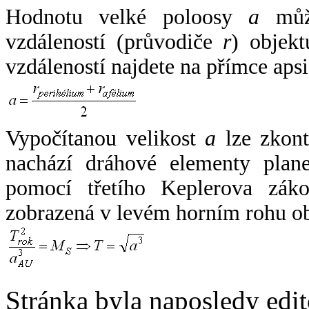
Hodnotu velké poloosy
a
může
vzdáleností (průvodiče
r
) objekt
vzdáleností najdete na přímce apsi
Vypočítanou velikost
a
lze zkont
nachází dráhové elementy plane
pomocí třetího Keplerova zák
zobrazená v levém horním rohu o
Stránka byla naposledy edi