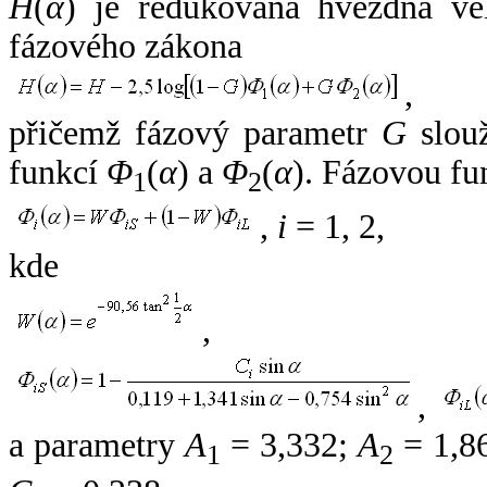
H
(
α
) je redukovaná hvězdná vel
fázového zákona
,
přičemž fázový parametr
G
slouž
funkcí
Φ
(
α
) a
Φ
(
α
). Fázovou fu
1
2
,
i
= 1, 2,
kde
,
,
a parametry
A
= 3,332;
A
= 1,8
1
2