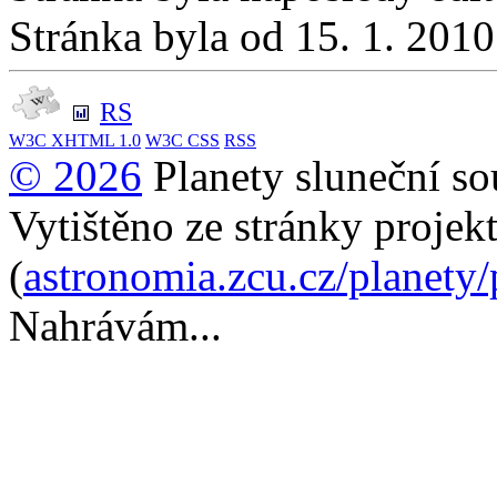
Stránka byla od 15. 1. 201
RS
W3C
XHTML 1.0
W3C
CSS
RSS
© 2026
Planety sluneční so
Vytištěno ze stránky projek
(
astronomia.zcu.cz/planety
Nahrávám...