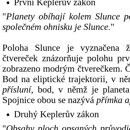
První Keplerův zákon
"
Planety obíhají kolem Slunce p
společném ohnisku je Slunce.
"
Poloha Slunce je vyznačena 
čtvereček znázorňuje polohu pr
zobrazeno modrým čtverečkem. Če
Bod na eliptické trajektorii, v n
přísluní
, bod, v němž je planet
Spojnice obou se nazývá
přímka a
Druhý Keplerův zákon
"
Obsahy ploch opsaných průvodič