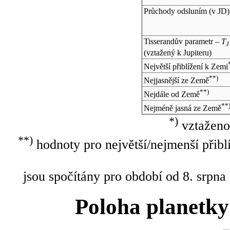
Průchody odsluním (v
JD
)
Tisserandův parametr –
T
J
(vztažený k Jupiteru)
Největší přiblížení k Zemi
**)
Nejjasnější ze Země
**)
Nejdále od Země
**
Nejméně jasná ze Země
*)
vztaženo
**)
hodnoty pro největší/nejmenší přibl
jsou spočítány pro období od 8. srpna
Poloha planetky