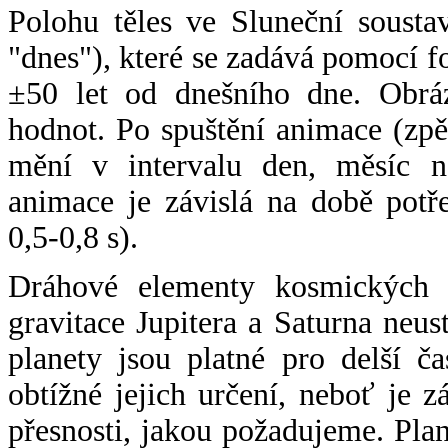
Polohu těles ve Sluneční sousta
"dnes"), které se zadává pomocí 
±50 let od dnešního dne. Obráz
hodnot. Po spuštění animace (zpě
mění v intervalu den, měsíc ne
animace je závislá na době potř
0,5-0,8 s).
Dráhové elementy kosmických t
gravitace Jupitera a Saturna neu
planety jsou platné pro delší č
obtížné jejich určení, neboť je 
přesnosti, jakou požadujeme. Pla