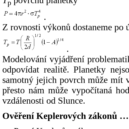
T
povrchu planetky
p
.
Z rovnosti výkonů dostaneme po 
.
Modelování vyjádření problemati
odpovídat realitě. Planetky nejso
samotný jejich povrch může mít v
přesto nám může vypočítaná hodn
vzdálenosti od Slunce.
Ověření Keplerových zákonů …