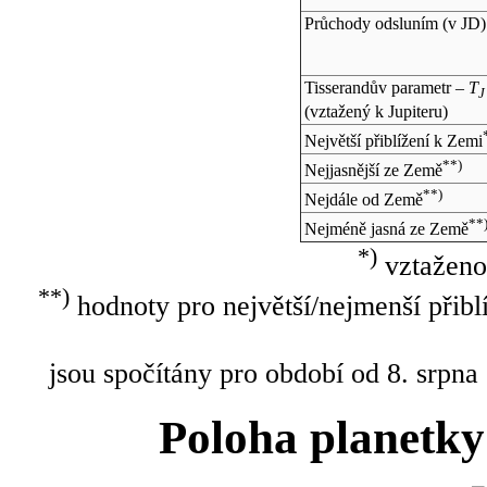
Průchody odsluním (v
JD
)
Tisserandův parametr –
T
J
(vztažený k Jupiteru)
Největší přiblížení k Zemi
**)
Nejjasnější ze Země
**)
Nejdále od Země
**
Nejméně jasná ze Země
*)
vztaženo
**)
hodnoty pro největší/nejmenší přibl
jsou spočítány pro období od 8. srpna
Poloha planetky