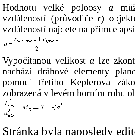
Hodnotu velké poloosy
a
může
vzdáleností (průvodiče
r
) objekt
vzdáleností najdete na přímce apsi
Vypočítanou velikost
a
lze zkont
nachází dráhové elementy plane
pomocí třetího Keplerova zák
zobrazená v levém horním rohu o
Stránka byla naposledy edi