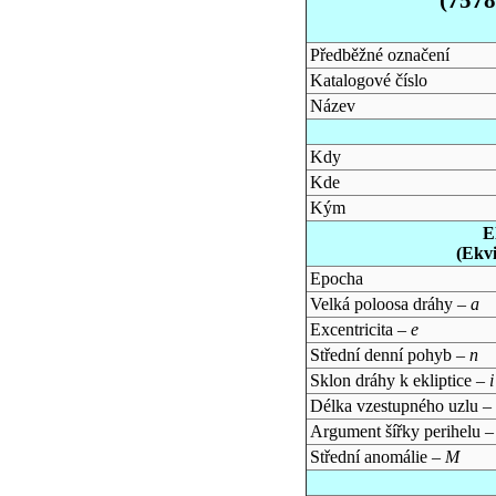
Předběžné označení
Katalogové číslo
Název
Kdy
Kde
Kým
E
(Ekv
Epocha
Velká poloosa dráhy –
a
Excentricita –
e
Střední denní pohyb –
n
Sklon dráhy k ekliptice –
i
Délka vzestupného uzlu –
Argument šířky perihelu 
Střední anomálie –
M