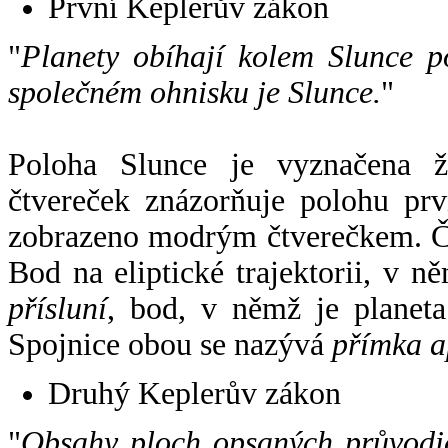
První Keplerův zákon
"
Planety obíhají kolem Slunce p
společném ohnisku je Slunce.
"
Poloha Slunce je vyznačena 
čtvereček znázorňuje polohu pr
zobrazeno modrým čtverečkem. Če
Bod na eliptické trajektorii, v n
přísluní
, bod, v němž je planet
Spojnice obou se nazývá
přímka a
Druhý Keplerův zákon
"
Obsahy ploch opsaných průvodič