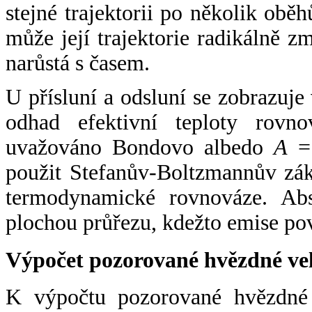
stejné trajektorii po několik oběh
může její trajektorie radikálně zm
narůstá s časem.
U přísluní a odsluní se zobrazuje
odhad efektivní teploty rovno
uvažováno Bondovo albedo
A
= 
použit Stefanův-Boltzmannův zák
termodynamické rovnováze. Abs
plochou průřezu, kdežto emise po
Výpočet pozorované hvězdné ve
K výpočtu pozorované hvězdné v