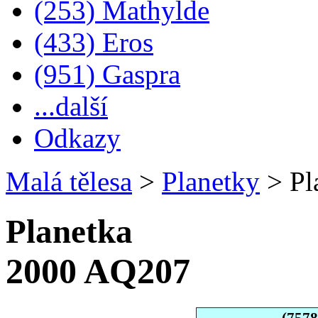
(253) Mathylde
(433) Eros
(951) Gaspra
...další
Odkazy
Malá tělesa
>
Planetky
>
Pl
Planetka
2000 AQ207
(757