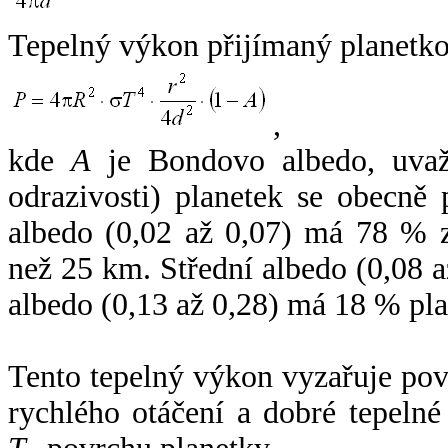
Tepelný výkon přijímaný planetko
,
kde
A
je Bondovo albedo, uvaž
odrazivosti) planetek se obecně
albedo (0,02 až 0,07) má 78 % z
než 25 km. Střední albedo (0,08 
albedo (0,13 až 0,28) má 18 % pla
Tento tepelný výkon vyzařuje po
rychlého otáčení a dobré tepelné