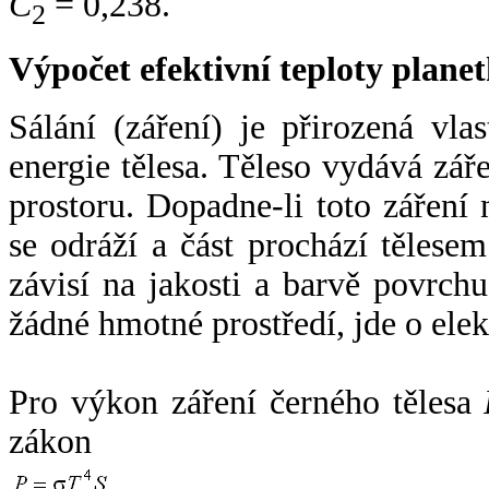
C
= 0,238.
2
Výpočet efektivní teploty plan
Sálání (záření) je přirozená vla
energie tělesa. Těleso vydává zá
prostoru. Dopadne-li toto záření n
se odráží a část prochází tělesem
závisí na jakosti a barvě povrch
žádné hmotné prostředí, jde o ele
Pro výkon záření černého tělesa
zákon