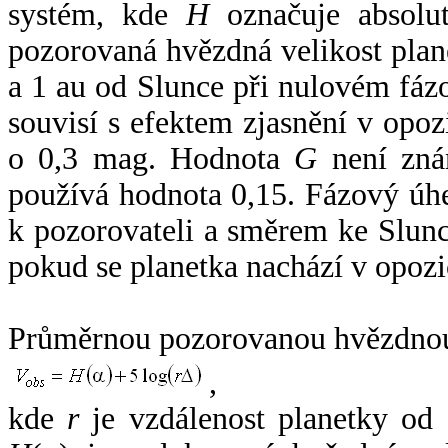
systém, kde
H
označuje absolut
pozorovaná hvězdná velikost plan
a 1 au od Slunce při nulovém fá
souvisí s efektem zjasnění v opoz
o 0,3 mag. Hodnota
G
není zná
používá hodnota 0,15. Fázový úh
k pozorovateli a směrem ke Slunc
pokud se planetka nachází v opozi
Průměrnou pozorovanou hvězdnou 
,
kde
r
je vzdálenost planetky od