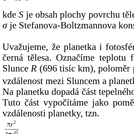
kde
S
je obsah plochy povrchu těl
σ
je Stefanova-Boltzmannova kons
Uvažujeme, že planetka i fotosfér
černá tělesa. Označíme teplotu 
Slunce
R
(696 tisíc km), poloměr
vzdálenost mezi Sluncem a plane
Na planetku dopadá část tepelnéh
Tuto část vypočítáme jako pomě
vzdálenosti planetky, tzn.