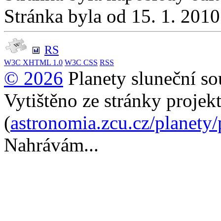
Stránka byla od 15. 1. 201
RS
W3C
XHTML 1.0
W3C
CSS
RSS
© 2026
Planety sluneční so
Vytištěno ze stránky projek
(
astronomia.zcu.cz/planety
Nahrávám...