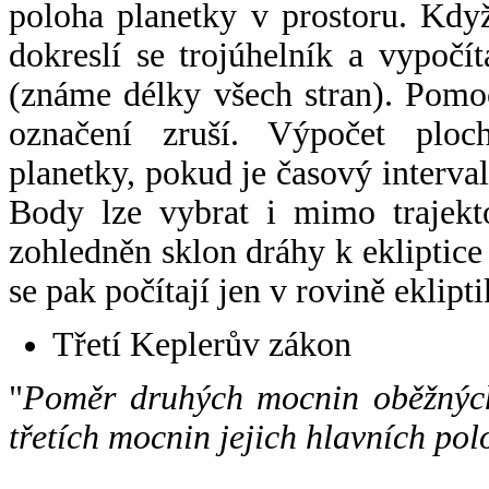
poloha planetky v prostoru. Kdy
dokreslí se trojúhelník a vypoč
(známe délky všech stran). Pomo
označení zruší. Výpočet ploch
planetky, pokud je časový interval
Body lze vybrat i mimo trajekto
zohledněn sklon dráhy k ekliptice
se pak počítají jen v rovině eklipti
Třetí Keplerův zákon
"
Poměr druhých mocnin oběžných
třetích mocnin jejich hlavních pol