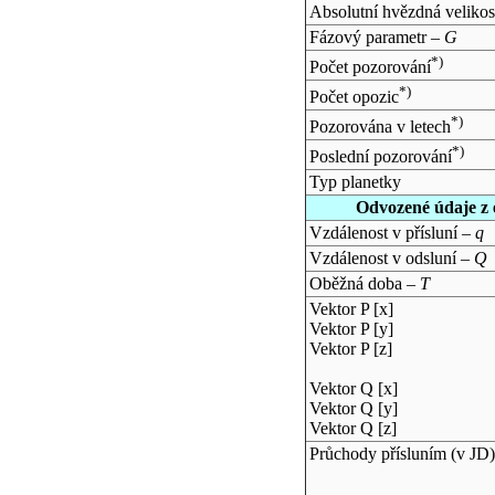
Absolutní hvězdná velikos
Fázový parametr –
G
*)
Počet pozorování
*)
Počet opozic
*)
Pozorována v letech
*)
Poslední pozorování
Typ planetky
Odvozené údaje z 
Vzdálenost v přísluní –
q
Vzdálenost v odsluní –
Q
Oběžná doba –
T
Vektor P [x]
Vektor P [y]
Vektor P [z]
Vektor Q [x]
Vektor Q [y]
Vektor Q [z]
Průchody přísluním (v
JD
)