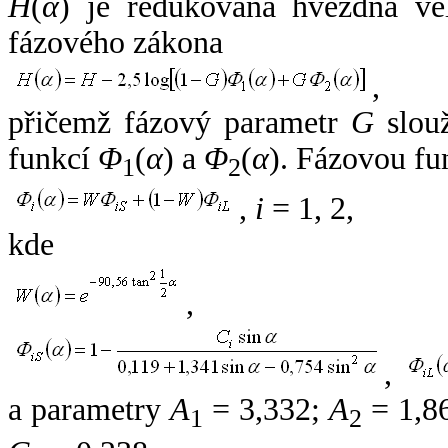
H
(
α
) je redukovaná hvězdná vel
fázového zákona
,
přičemž fázový parametr
G
slouž
funkcí
Φ
(
α
) a
Φ
(
α
). Fázovou fu
1
2
,
i
= 1, 2,
kde
,
,
a parametry
A
= 3,332;
A
= 1,8
1
2