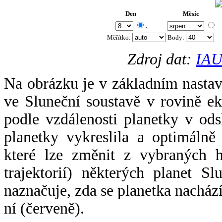
Den
Měsíc
.
Měřítko:
Body
:
Zdroj dat:
IAU
Na obrázku je v základním nastav
ve Sluneční soustavě v rovině ek
podle vzdálenosti planetky v odsl
planetky vykreslila a optimálně
které lze změnit z vybraných h
trajektorií) některých planet Sl
naznačuje, zda se planetka nacház
ní (červeně).