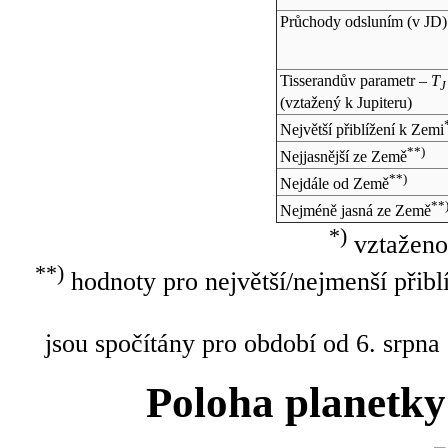
Průchody odsluním (v
JD
)
Tisserandův parametr –
T
J
(vztažený k Jupiteru)
Největší přiblížení k Zemi
**)
Nejjasnější ze Země
**)
Nejdále od Země
**
Nejméně jasná ze Země
*)
vztaženo
**)
hodnoty pro největší/nejmenší přibl
jsou spočítány pro období od 6. srpna
Poloha planetky