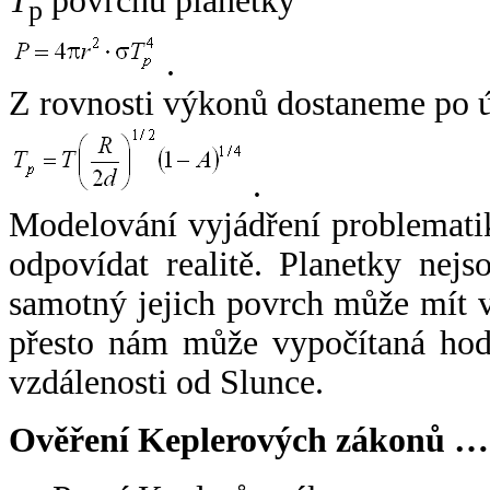
T
povrchu planetky
p
.
Z rovnosti výkonů dostaneme po 
.
Modelování vyjádření problemati
odpovídat realitě. Planetky nejso
samotný jejich povrch může mít v
přesto nám může vypočítaná hodn
vzdálenosti od Slunce.
Ověření Keplerových zákonů …