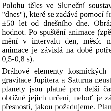
Polohu těles ve Sluneční sousta
"dnes"), které se zadává pomocí 
±50 let od dnešního dne. Obráz
hodnot. Po spuštění animace (zpě
mění v intervalu den, měsíc ne
animace je závislá na době potř
0,5-0,8 s).
Dráhové elementy kosmických t
gravitace Jupitera a Saturna neu
planety jsou platné pro delší č
obtížné jejich určení, neboť je 
přesnosti, jakou požadujeme. Pla