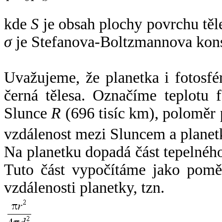
kde
S
je obsah plochy povrchu těl
σ
je Stefanova-Boltzmannova kons
Uvažujeme, že planetka i fotosfér
černá tělesa. Označíme teplotu 
Slunce
R
(696 tisíc km), poloměr
vzdálenost mezi Sluncem a plane
Na planetku dopadá část tepelnéh
Tuto část vypočítáme jako pomě
vzdálenosti planetky, tzn.