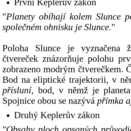
První Keplerův zákon
"
Planety obíhají kolem Slunce p
společném ohnisku je Slunce.
"
Poloha Slunce je vyznačena 
čtvereček znázorňuje polohu pr
zobrazeno modrým čtverečkem. Če
Bod na eliptické trajektorii, v n
přísluní
, bod, v němž je planet
Spojnice obou se nazývá
přímka a
Druhý Keplerův zákon
"
Obsahy ploch opsaných průvodič