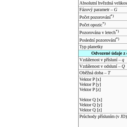
Absolutní hvězdná velikos
Fázový parametr –
G
*)
Počet pozorování
*)
Počet opozic
*)
Pozorována v letech
*)
Poslední pozorování
Typ planetky
Odvozené údaje z 
Vzdálenost v přísluní –
q
Vzdálenost v odsluní –
Q
Oběžná doba –
T
Vektor P [x]
Vektor P [y]
Vektor P [z]
Vektor Q [x]
Vektor Q [y]
Vektor Q [z]
Průchody přísluním (v
JD
)