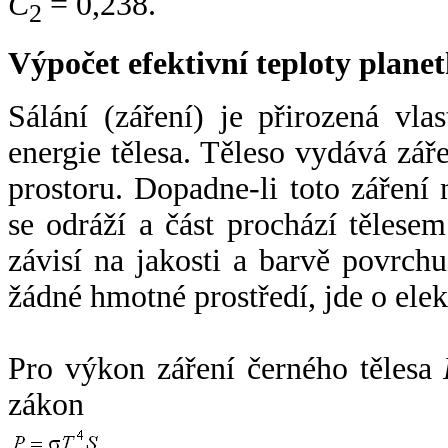
C
= 0,238.
2
Výpočet efektivní teploty plan
Sálání (záření) je přirozená vla
energie tělesa. Těleso vydává zá
prostoru. Dopadne-li toto záření n
se odráží a část prochází tělesem
závisí na jakosti a barvě povrch
žádné hmotné prostředí, jde o ele
Pro výkon záření černého tělesa
zákon