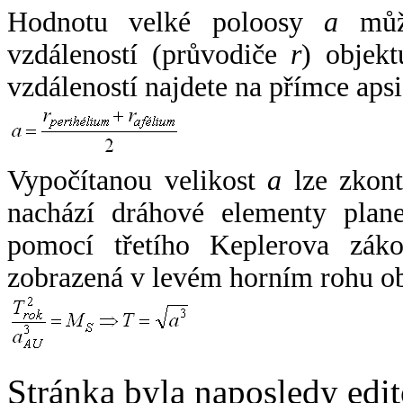
Hodnotu velké poloosy
a
může
vzdáleností (průvodiče
r
) objekt
vzdáleností najdete na přímce apsi
Vypočítanou velikost
a
lze zkont
nachází dráhové elementy plane
pomocí třetího Keplerova zák
zobrazená v levém horním rohu o
Stránka byla naposledy edi