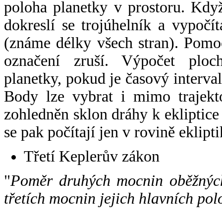
poloha planetky v prostoru. Kdy
dokreslí se trojúhelník a vypoč
(známe délky všech stran). Pomo
označení zruší. Výpočet ploch
planetky, pokud je časový interval
Body lze vybrat i mimo trajekto
zohledněn sklon dráhy k ekliptice
se pak počítají jen v rovině eklipti
Třetí Keplerův zákon
"
Poměr druhých mocnin oběžných
třetích mocnin jejich hlavních pol