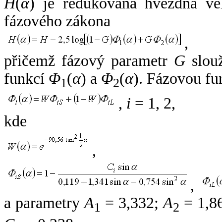
H
(
α
) je redukovaná hvězdná vel
fázového zákona
,
přičemž fázový parametr
G
slouž
funkcí
Φ
(
α
) a
Φ
(
α
). Fázovou fu
1
2
,
i
= 1, 2,
kde
,
,
a parametry
A
= 3,332;
A
= 1,8
1
2