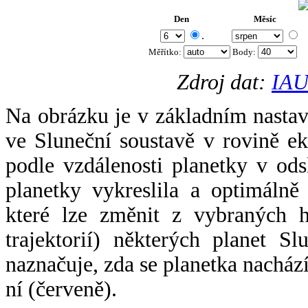
Den
Měsíc
.
Měřítko:
Body
:
Zdroj dat:
IAU
Na obrázku je v základním nastav
ve Sluneční soustavě v rovině ek
podle vzdálenosti planetky v odsl
planetky vykreslila a optimálně
které lze změnit z vybraných h
trajektorií) některých planet Sl
naznačuje, zda se planetka nacház
ní (červeně).