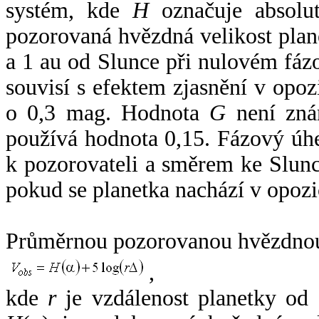
systém, kde
H
označuje absolut
pozorovaná hvězdná velikost plan
a 1 au od Slunce při nulovém fá
souvisí s efektem zjasnění v opoz
o 0,3 mag. Hodnota
G
není zná
používá hodnota 0,15. Fázový úh
k pozorovateli a směrem ke Slunc
pokud se planetka nachází v opozi
Průměrnou pozorovanou hvězdnou 
,
kde
r
je vzdálenost planetky od