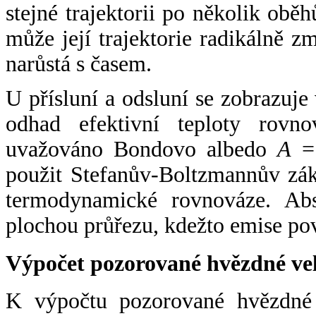
stejné trajektorii po několik oběh
může její trajektorie radikálně zm
narůstá s časem.
U přísluní a odsluní se zobrazuje
odhad efektivní teploty rovno
uvažováno Bondovo albedo
A
= 
použit Stefanův-Boltzmannův zák
termodynamické rovnováze. Abs
plochou průřezu, kdežto emise po
Výpočet pozorované hvězdné ve
K výpočtu pozorované hvězdné v