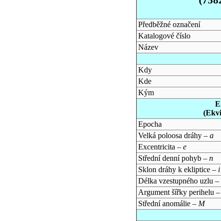
Předběžné označení
Katalogové číslo
Název
Kdy
Kde
Kým
E
(Ekv
Epocha
Velká poloosa dráhy –
a
Excentricita –
e
Střední denní pohyb –
n
Sklon dráhy k ekliptice –
i
Délka vzestupného uzlu –
Argument šířky perihelu 
Střední anomálie –
M