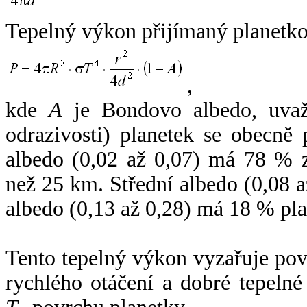
Tepelný výkon přijímaný planetko
,
kde
A
je Bondovo albedo, uvaž
odrazivosti) planetek se obecně
albedo (0,02 až 0,07) má 78 % z
než 25 km. Střední albedo (0,08 
albedo (0,13 až 0,28) má 18 % pla
Tento tepelný výkon vyzařuje po
rychlého otáčení a dobré tepelné