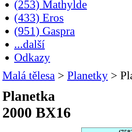
(253) Mathylde
(433) Eros
(951) Gaspra
...další
Odkazy
Malá tělesa
>
Planetky
>
Pl
Planetka
2000 BX16
(758