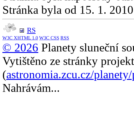
Stránka byla od 15. 1. 201
RS
W3C
XHTML 1.0
W3C
CSS
RSS
© 2026
Planety sluneční so
Vytištěno ze stránky projek
(
astronomia.zcu.cz/planety
Nahrávám...