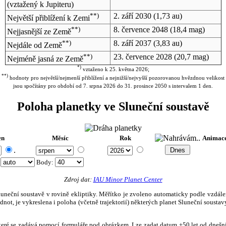
(vztažený k Jupiteru)
**)
2. září 2030
(1,73 au)
Největší přiblížení k Zemi
**)
8. července 2048
(18,4 mag)
Nejjasnější ze Země
**)
8. září 2037
(3,83 au)
Nejdále od Země
**)
23. července 2028
(20,7 mag)
Nejméně jasná ze Země
*)
vztaženo k 25. května 2026;
**)
hodnoty pro největší/nejmenší přiblížení a nejnižší/nejvyšší pozorovanou hvězdnou velikost
jsou spočítány pro období od 7. srpna 2026 do 31. prosince 2050 s intervalem 1 den.
Poloha planetky ve Sluneční soustavě
en
Měsíc
Rok
Animac
.
:
Body
:
Zdroj dat:
IAU Minor Planet Center
eční soustavě v rovině ekliptiky. Měřítko je zvoleno automaticky podle vzdálenost
not, je vykreslena i poloha (včetně trajektorií) některých planet Sluneční soustavy
, které se zadává pomocí formuláře pod obrázkem. Lze zadat datum ±50 let od dneš