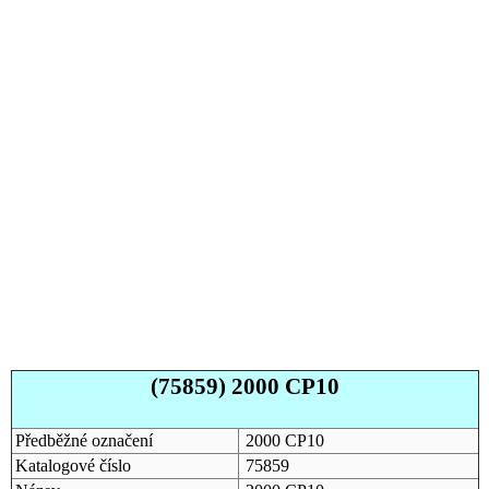
(75859) 2000 CP10
Předběžné označení
2000 CP10
Katalogové číslo
75859