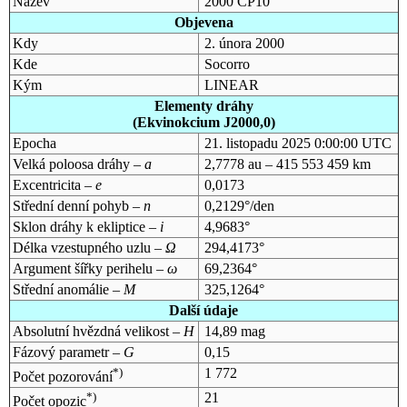
Název
2000 CP10
Objevena
Kdy
2. února 2000
Kde
Socorro
Kým
LINEAR
Elementy dráhy
(Ekvinokcium J2000,0)
Epocha
21. listopadu 2025 0:00:00 UTC
Velká poloosa dráhy –
a
2,7778 au – 415 553 459 km
Excentricita –
e
0,0173
Střední denní pohyb –
n
0,2129°/den
Sklon dráhy k ekliptice –
i
4,9683°
Délka vzestupného uzlu –
Ω
294,4173°
Argument šířky perihelu –
ω
69,2364°
Střední anomálie –
M
325,1264°
Další údaje
Absolutní hvězdná velikost –
H
14,89 mag
Fázový parametr –
G
0,15
*)
1 772
Počet pozorování
*)
21
Počet opozic