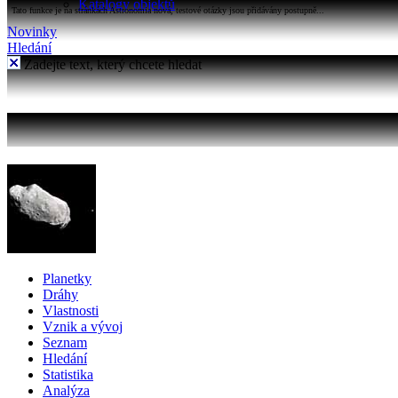
Katalogy objektů
Tato funkce je na stránkách Astronomia nová, testové otázky jsou přidávány postupně...
Novinky
Hledání
Zadejte text, který chcete hledat
Planetky
Dráhy
Vlastnosti
Vznik a vývoj
Seznam
Hledání
Statistika
Analýza