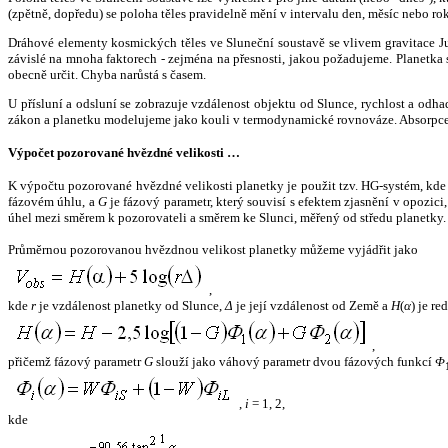
(zpětně, dopředu) se poloha těles pravidelně mění v intervalu den, měsíc nebo ro
Dráhové elementy kosmických těles ve Sluneční soustavě se vlivem gravitace Jup
závislé na mnoha faktorech - zejména na přesnosti, jakou požadujeme. Planetka se
obecně určit. Chyba narůstá s časem.
U přísluní a odsluní se zobrazuje vzdálenost objektu od Slunce, rychlost a od
zákon a planetku modelujeme jako kouli v termodynamické rovnováze. Absorpce 
Výpočet pozorované hvězdné velikosti …
K výpočtu pozorované hvězdné velikosti planetky je použit tzv. HG-systém, kd
fázovém úhlu, a
G
je fázový parametr, který souvisí s efektem zjasnění v opozic
úhel mezi směrem k pozorovateli a směrem ke Slunci, měřený od středu planetky. 
Průměrnou pozorovanou hvězdnou velikost planetky můžeme vyjádřit jako
,
kde
r
je vzdálenost planetky od Slunce,
Δ
je její vzdálenost od Země a
H
(
α
) je r
,
přičemž fázový parametr
G
slouží jako váhový parametr dvou fázových funkcí
Φ
,
i
= 1, 2,
kde