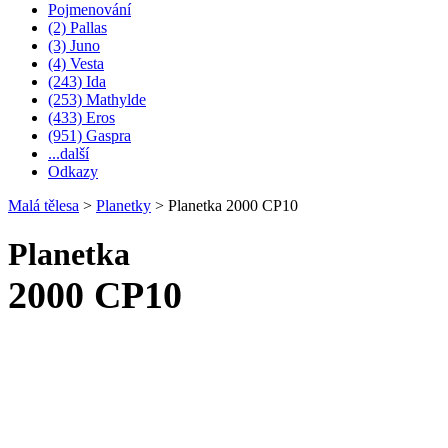
Pojmenování
(2) Pallas
(3) Juno
(4) Vesta
(243) Ida
(253) Mathylde
(433) Eros
(951) Gaspra
...další
Odkazy
Malá tělesa
>
Planetky
>
Planetka 2000 CP10
Planetka
2000 CP10