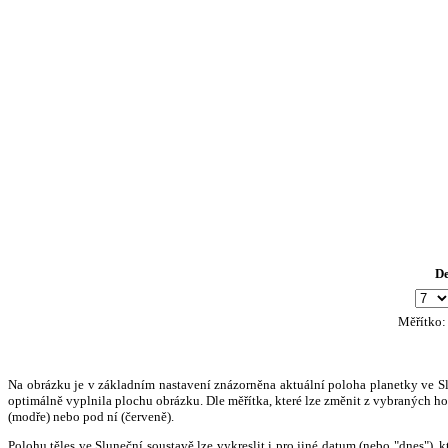
D
Měřítko
Na obrázku je v základním nastavení znázorněna aktuální poloha planetky ve Slun
optimálně vyplnila plochu obrázku. Dle měřítka, které lze změnit z vybraných hod
(modře) nebo pod ní (červeně).
Polohu těles ve Sluneční soustavě lze vykreslit i pro jiné datum (nebo "dnes")