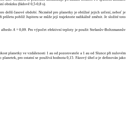
ní obrázku (řádově 0,5-0,8 s).
ro delší časové období. Nicméně pro planetky je obtížné jejich určení, neboť je
růletu poblíž Jupiteru se může její trajektorie radikálně změnit. Je složité toto
o albedo
A
= 0,09. Pro výpočet efektivní teploty je použit Stefanův-Boltzmannův
kost planetky ve vzdálenosti 1 au od pozorovatele a 1 au od Slunce při nulovém
planetek, pro ostatní se používá hodnota 0,15. Fázový úhel
α
je definován jako