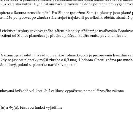
k (uživatelská volba). Rychlost animace je závislá na době potřebné pro vygenerová
itera a Saturna neustále mění. Pro Slunce (potažmo Zemi) a planety jsou platné p
 může pohybovat po zhruba stále stejné trajektorii po několik oběhů, nicméně při p
had efektivní teploty rovnovážného záření planetky, přičemž je uvažováno Bondov
záření od Slunce planetkou je plochou průřezu, kdežto emise povrchem koule.
e
H
označuje absolutní hvězdnou velikost planetky, což je pozorovaná hvězdná veli
i, kdy se jasnost planetky zvýší zhruba o 0,3 mag. Hodnota
G
není známa pro mnoho 
Je nulový, pokud se planetka nachází v opozici.
edukovaná hvězdná velikost. Její velikost vypočteme pomocí fázového zákona
(
α
) a
Φ
(
α
). Fázovou funkci vyjádříme
1
2