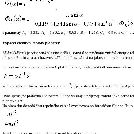
,
,
a parametry
A
= 3,332;
A
= 1,862;
B
= 0,631;
B
= 1,218;
C
= 0,986 a
C
= 0,
1
2
1
2
1
2
Výpočet efektivní teploty planetky …
Sálání (záření) je přirozená vlastnost těles, souvisí se změnami vnitřní energie 
tělesem. Pohltivost a odrazivost záření u tělesa závisí na jakosti a barvě povrch
Pro výkon záření černého tělesa
P
platí upravený Stefanův-Boltzmannův zákon
2
kde
S
je obsah plochy povrchu tělesa v m
,
T
je teplota tělesa v kelvinech a
σ
je S
Uvažujeme, že planetka i fotosféra Slunce vysílají i přijímají záření jako černá 
planetkou
d
.
Na planetku dopadá část tepelného záření vyzařovaného fotosférou Slunce. Tuto 
Tepelný výkon přijímaný planetkou od fotosféry Slunce je