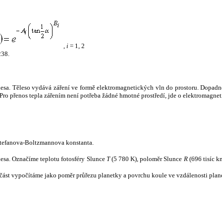
,
i
= 1, 2
238.
tělesa. Těleso vydává záření ve formě elektromagnetických vln do prostoru. Dopadne-l
u. Pro přenos tepla zářením není potřeba žádné hmotné prostředí, jde o elektromagnet
tefanova-Boltzmannova konstanta.
tělesa. Označíme teplotu fotosféry Slunce
T
(5 780 K), poloměr Slunce
R
(696 tisíc k
část vypočítáme jako poměr průřezu planetky a povrchu koule ve vzdálenosti plane