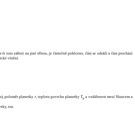
i toto záření na jiné těleso, je částečně pohlceno, část se odráží a část prochází
ické vlnění.
m), poloměr planetky
r
, teplotu povrchu planetky
T
a vzdálenost mezi Sluncem a
p
tky, tzn.