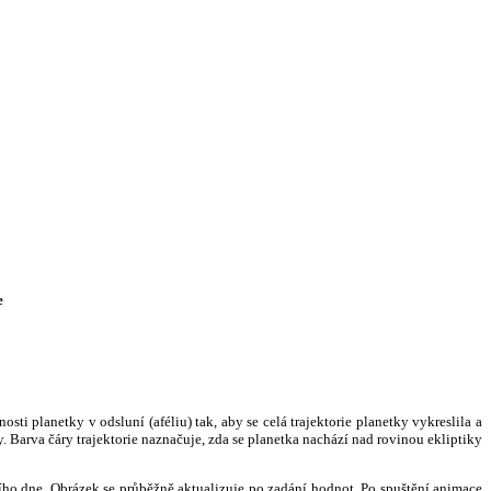
e
i planetky v odsluní (aféliu) tak, aby se celá trajektorie planetky vykreslila a
. Barva čáry trajektorie naznačuje, zda se planetka nachází nad rovinou ekliptiky
ního dne. Obrázek se průběžně aktualizuje po zadání hodnot. Po spuštění animace