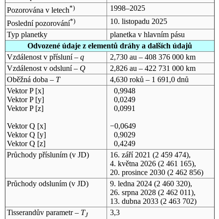
*)
1998–2025
Pozorována v letech
*)
10. listopadu 2025
Poslední pozorování
Typ planetky
planetka v hlavním pásu
Odvozené údaje z elementů dráhy a dalších údajů
Vzdálenost v přísluní –
q
2,730 au – 408 376 000 km
Vzdálenost v odsluní –
Q
2,826 au – 422 731 000 km
Oběžná doba –
T
4,630 roků – 1 691,0 dnů
Vektor P [x]
0,9948
Vektor P [y]
0,0249
Vektor P [z]
0,0991
Vektor Q [x]
−0,0649
Vektor Q [y]
0,9029
Vektor Q [z]
0,4249
Průchody přísluním (v
JD
)
16. září 2021
(2 459 474),
4. května 2026
(2 461 165),
20. prosince 2030
(2 462 856)
Průchody odsluním (v
JD
)
9. ledna 2024
(2 460 320),
26. srpna 2028
(2 462 011),
13. dubna 2033
(2 463 702)
Tisserandův parametr –
T
3,3
J