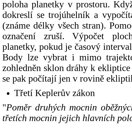
poloha planetky v prostoru. Kdy
dokreslí se trojúhelník a vypoč
(známe délky všech stran). Pomo
označení zruší. Výpočet ploch
planetky, pokud je časový interval
Body lze vybrat i mimo trajekto
zohledněn sklon dráhy k ekliptice
se pak počítají jen v rovině eklipti
Třetí Keplerův zákon
"
Poměr druhých mocnin oběžných
třetích mocnin jejich hlavních pol