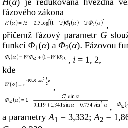
H
(
α
) je redukovaná hvězdná vel
fázového zákona
,
přičemž fázový parametr
G
slouž
funkcí
Φ
(
α
) a
Φ
(
α
). Fázovou fu
1
2
,
i
= 1, 2,
kde
,
,
a parametry
A
= 3,332;
A
= 1,8
1
2