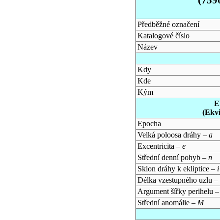
Předběžné označení
Katalogové číslo
Název
Kdy
Kde
Kým
E
(Ekv
Epocha
Velká poloosa dráhy –
a
Excentricita –
e
Střední denní pohyb –
n
Sklon dráhy k ekliptice –
i
Délka vzestupného uzlu –
Argument šířky perihelu 
Střední anomálie –
M