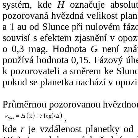
systém, kde
H
označuje absolut
pozorovaná hvězdná velikost plan
a 1 au od Slunce při nulovém fá
souvisí s efektem zjasnění v opoz
o 0,3 mag. Hodnota
G
není zná
používá hodnota 0,15. Fázový úh
k pozorovateli a směrem ke Slunc
pokud se planetka nachází v opozi
Průměrnou pozorovanou hvězdnou 
,
kde
r
je vzdálenost planetky od