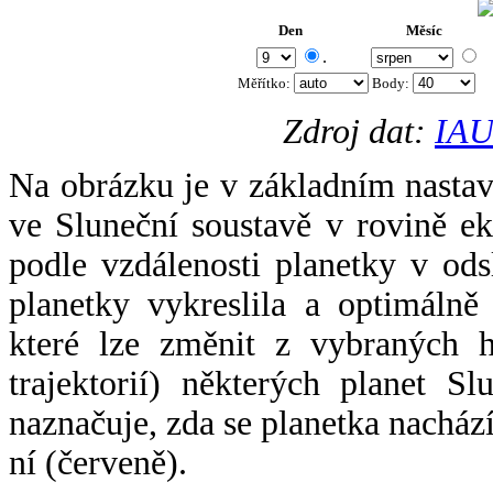
Den
Měsíc
.
Měřítko:
Body
:
Zdroj dat:
IAU
Na obrázku je v základním nastav
ve Sluneční soustavě v rovině ek
podle vzdálenosti planetky v odsl
planetky vykreslila a optimálně
které lze změnit z vybraných h
trajektorií) některých planet Sl
naznačuje, zda se planetka nacház
ní (červeně).