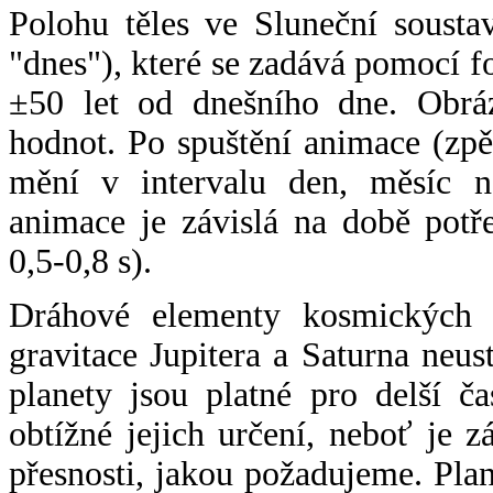
Polohu těles ve Sluneční sousta
"dnes"), které se zadává pomocí 
±50 let od dnešního dne. Obráz
hodnot. Po spuštění animace (zpě
mění v intervalu den, měsíc ne
animace je závislá na době potř
0,5-0,8 s).
Dráhové elementy kosmických t
gravitace Jupitera a Saturna neu
planety jsou platné pro delší č
obtížné jejich určení, neboť je 
přesnosti, jakou požadujeme. Pla