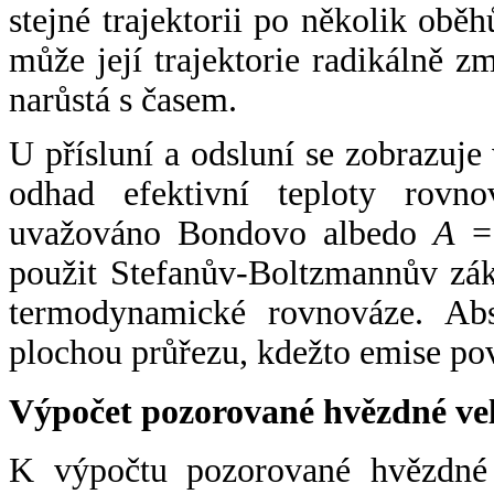
stejné trajektorii po několik oběh
může její trajektorie radikálně zm
narůstá s časem.
U přísluní a odsluní se zobrazuje
odhad efektivní teploty rovno
uvažováno Bondovo albedo
A
= 
použit Stefanův-Boltzmannův zák
termodynamické rovnováze. Abs
plochou průřezu, kdežto emise po
Výpočet pozorované hvězdné ve
K výpočtu pozorované hvězdné v