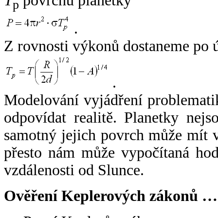
T
povrchu planetky
p
.
Z rovnosti výkonů dostaneme po 
.
Modelování vyjádření problemati
odpovídat realitě. Planetky nejso
samotný jejich povrch může mít v
přesto nám může vypočítaná hodn
vzdálenosti od Slunce.
Ověření Keplerových zákonů …