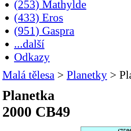
(253) Mathylde
(433) Eros
(951) Gaspra
...další
Odkazy
Malá tělesa
>
Planetky
>
Pl
Planetka
2000 CB49
(759