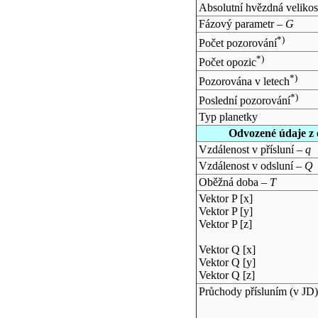
Absolutní hvězdná velikos
Fázový parametr –
G
*)
Počet pozorování
*)
Počet opozic
*)
Pozorována v letech
*)
Poslední pozorování
Typ planetky
Odvozené údaje z 
Vzdálenost v přísluní –
q
Vzdálenost v odsluní –
Q
Oběžná doba –
T
Vektor P [x]
Vektor P [y]
Vektor P [z]
Vektor Q [x]
Vektor Q [y]
Vektor Q [z]
Průchody přísluním (v
JD
)