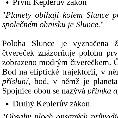
První Keplerův zákon
"
Planety obíhají kolem Slunce p
společném ohnisku je Slunce.
"
Poloha Slunce je vyznačena 
čtvereček znázorňuje polohu pr
zobrazeno modrým čtverečkem. Če
Bod na eliptické trajektorii, v n
přísluní
, bod, v němž je planet
Spojnice obou se nazývá
přímka a
Druhý Keplerův zákon
"
Obsahy ploch opsaných průvodič