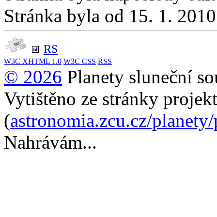
Stránka byla od 15. 1. 201
RS
W3C
XHTML 1.0
W3C
CSS
RSS
© 2026
Planety sluneční so
Vytištěno ze stránky projek
(
astronomia.zcu.cz/planety
Nahrávám...