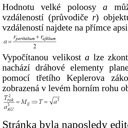
Hodnotu velké poloosy
a
může
vzdáleností (průvodiče
r
) objekt
vzdáleností najdete na přímce apsi
Vypočítanou velikost
a
lze zkont
nachází dráhové elementy plane
pomocí třetího Keplerova zák
zobrazená v levém horním rohu o
Stránka byla naposledy edi