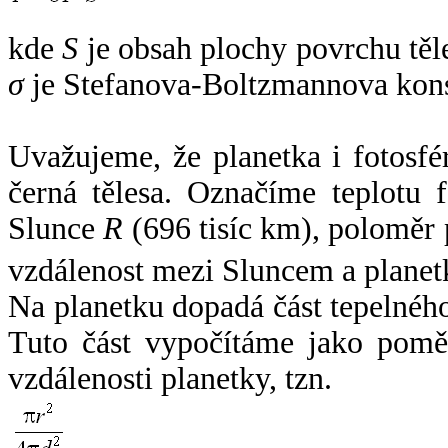
kde
S
je obsah plochy povrchu těl
σ
je Stefanova-Boltzmannova kons
Uvažujeme, že planetka i fotosfér
černá tělesa. Označíme teplotu 
Slunce
R
(696 tisíc km), poloměr
vzdálenost mezi Sluncem a plane
Na planetku dopadá část tepelnéh
Tuto část vypočítáme jako pomě
vzdálenosti planetky, tzn.