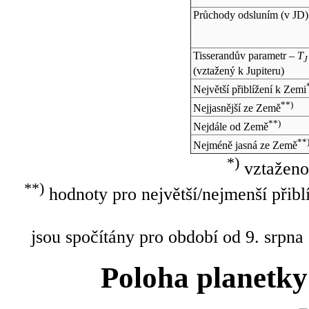
Průchody odsluním (v
JD
)
Tisserandův parametr –
T
J
(vztažený k Jupiteru)
Největší přiblížení k Zemi
**)
Nejjasnější ze Země
**)
Nejdále od Země
**
Nejméně jasná ze Země
*)
vztaženo
**)
hodnoty pro největší/nejmenší přibl
jsou spočítány pro období od 9. srpna
Poloha planetky