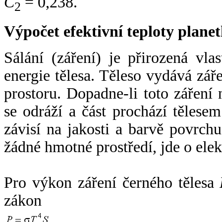
C
= 0,238.
2
Výpočet efektivní teploty plan
Sálání (záření) je přirozená vla
energie tělesa. Těleso vydává zá
prostoru. Dopadne-li toto záření n
se odráží a část prochází tělesem
závisí na jakosti a barvě povrch
žádné hmotné prostředí, jde o ele
Pro výkon záření černého tělesa
zákon