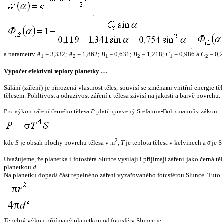
,
,
a parametry
A
= 3,332;
A
= 1,862;
B
= 0,631;
B
= 1,218;
C
= 0,986 a
C
= 0,
1
2
1
2
1
2
Výpočet efektivní teploty planetky …
Sálání (záření) je přirozená vlastnost těles, souvisí se změnami vnitřní energie 
tělesem. Pohltivost a odrazivost záření u tělesa závisí na jakosti a barvě povrch
Pro výkon záření černého tělesa
P
platí upravený Stefanův-Boltzmannův zákon
2
kde
S
je obsah plochy povrchu tělesa v m
,
T
je teplota tělesa v kelvinech a
σ
je S
Uvažujeme, že planetka i fotosféra Slunce vysílají i přijímají záření jako černá 
planetkou
d
.
Na planetku dopadá část tepelného záření vyzařovaného fotosférou Slunce. Tuto 
Tepelný výkon přijímaný planetkou od fotosféry Slunce je