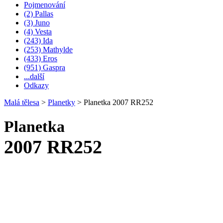
Pojmenování
(2) Pallas
(3) Juno
(4) Vesta
(243) Ida
(253) Mathylde
(433) Eros
(951) Gaspra
...další
Odkazy
Malá tělesa
>
Planetky
>
Planetka 2007 RR252
Planetka
2007 RR252