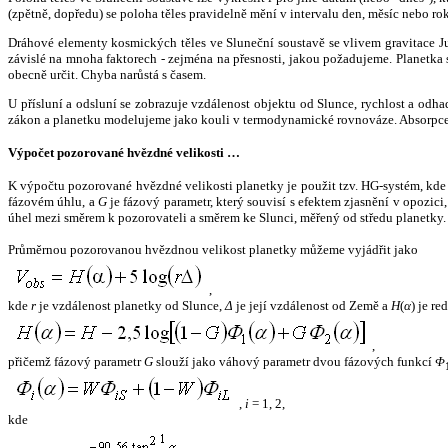
(zpětně, dopředu) se poloha těles pravidelně mění v intervalu den, měsíc nebo ro
Dráhové elementy kosmických těles ve Sluneční soustavě se vlivem gravitace Jup
závislé na mnoha faktorech - zejména na přesnosti, jakou požadujeme. Planetka se
obecně určit. Chyba narůstá s časem.
U přísluní a odsluní se zobrazuje vzdálenost objektu od Slunce, rychlost a od
zákon a planetku modelujeme jako kouli v termodynamické rovnováze. Absorpce 
Výpočet pozorované hvězdné velikosti …
K výpočtu pozorované hvězdné velikosti planetky je použit tzv. HG-systém, kd
fázovém úhlu, a
G
je fázový parametr, který souvisí s efektem zjasnění v opozic
úhel mezi směrem k pozorovateli a směrem ke Slunci, měřený od středu planetky. 
Průměrnou pozorovanou hvězdnou velikost planetky můžeme vyjádřit jako
,
kde
r
je vzdálenost planetky od Slunce,
Δ
je její vzdálenost od Země a
H
(
α
) je r
,
přičemž fázový parametr
G
slouží jako váhový parametr dvou fázových funkcí
Φ
,
i
= 1, 2,
kde