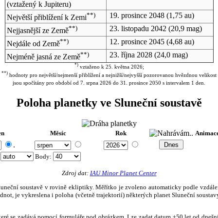
(vztažený k Jupiteru)
**)
19. prosince 2048
(1,75 au)
Největší přiblížení k Zemi
**)
23. listopadu 2042
(20,9 mag)
Nejjasnější ze Země
**)
12. prosince 2045
(4,68 au)
Nejdále od Země
**)
23. října 2028
(24,0 mag)
Nejméně jasná ze Země
*)
vztaženo k 25. května 2026;
**)
hodnoty pro největší/nejmenší přiblížení a nejnižší/nejvyšší pozorovanou hvězdnou velikost
jsou spočítány pro období od 7. srpna 2026 do 31. prosince 2050 s intervalem 1 den.
Poloha planetky ve Sluneční soustavě
en
Měsíc
Rok
Animac
.
:
Body
:
Zdroj dat:
IAU Minor Planet Center
eční soustavě v rovině ekliptiky. Měřítko je zvoleno automaticky podle vzdálenost
not, je vykreslena i poloha (včetně trajektorií) některých planet Sluneční soustavy
, které se zadává pomocí formuláře pod obrázkem. Lze zadat datum ±50 let od dneš