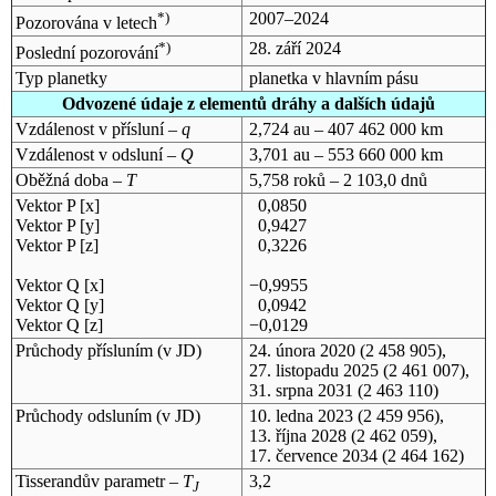
*)
2007–2024
Pozorována v letech
*)
28. září 2024
Poslední pozorování
Typ planetky
planetka v hlavním pásu
Odvozené údaje z elementů dráhy a dalších údajů
Vzdálenost v přísluní –
q
2,724 au – 407 462 000 km
Vzdálenost v odsluní –
Q
3,701 au – 553 660 000 km
Oběžná doba –
T
5,758 roků – 2 103,0 dnů
Vektor P [x]
0,0850
Vektor P [y]
0,9427
Vektor P [z]
0,3226
Vektor Q [x]
−0,9955
Vektor Q [y]
0,0942
Vektor Q [z]
−0,0129
Průchody přísluním (v
JD
)
24. února 2020
(2 458 905),
27. listopadu 2025
(2 461 007),
31. srpna 2031
(2 463 110)
Průchody odsluním (v
JD
)
10. ledna 2023
(2 459 956),
13. října 2028
(2 462 059),
17. července 2034
(2 464 162)
Tisserandův parametr –
T
3,2
J