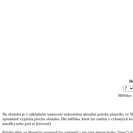
D
Měřítko
Na obrázku je v základním nastavení znázorněna aktuální poloha planetky ve Slun
optimálně vyplnila plochu obrázku. Dle měřítka, které lze změnit z vybraných hod
(modře) nebo pod ní (červeně).
Polohu těles ve Sluneční soustavě lze vykreslit i pro jiné datum (nebo "dnes")