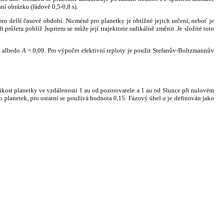
ní obrázku (řádově 0,5-0,8 s).
ro delší časové období. Nicméně pro planetky je obtížné jejich určení, neboť je
růletu poblíž Jupiteru se může její trajektorie radikálně změnit. Je složité toto
o albedo
A
= 0,09. Pro výpočet efektivní teploty je použit Stefanův-Boltzmannův
kost planetky ve vzdálenosti 1 au od pozorovatele a 1 au od Slunce při nulovém
planetek, pro ostatní se používá hodnota 0,15. Fázový úhel
α
je definován jako