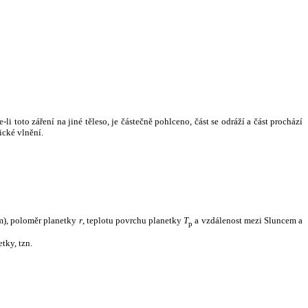
i toto záření na jiné těleso, je částečně pohlceno, část se odráží a část prochází
ické vlnění.
m), poloměr planetky
r
, teplotu povrchu planetky
T
a vzdálenost mezi Sluncem a
p
tky, tzn.