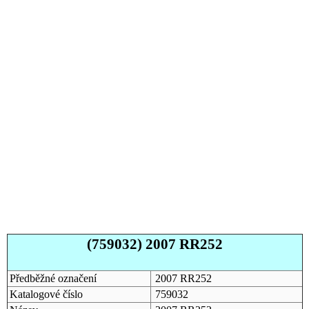
(759032) 2007 RR252
Předběžné označení
2007 RR252
Katalogové číslo
759032