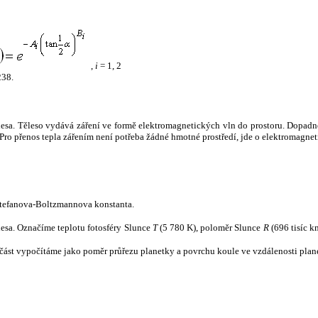
,
i
= 1, 2
238.
tělesa. Těleso vydává záření ve formě elektromagnetických vln do prostoru. Dopadne-l
u. Pro přenos tepla zářením není potřeba žádné hmotné prostředí, jde o elektromagnet
tefanova-Boltzmannova konstanta.
tělesa. Označíme teplotu fotosféry Slunce
T
(5 780 K), poloměr Slunce
R
(696 tisíc k
část vypočítáme jako poměr průřezu planetky a povrchu koule ve vzdálenosti plane