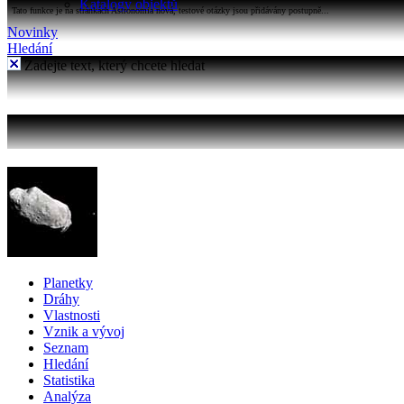
Katalogy objektů
Tato funkce je na stránkách Astronomia nová, testové otázky jsou přidávány postupně...
Novinky
Hledání
Zadejte text, který chcete hledat
Planetky
Dráhy
Vlastnosti
Vznik a vývoj
Seznam
Hledání
Statistika
Analýza