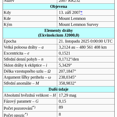
Název
2007 RR252
Objevena
Kdy
13. září 2007
*
Kde
Mount Lemmon
Kým
Mount Lemmon Survey
Elementy dráhy
(Ekvinokcium J2000,0)
Epocha
21. listopadu 2025 0:00:00 UTC
Velká poloosa dráhy –
a
3,2124 au – 480 561 408 km
Excentricita –
e
0,1521
Střední denní pohyb –
n
0,1712°/den
Sklon dráhy k ekliptice –
i
5,3429°
Délka vzestupného uzlu –
Ω
207,1847°
Argument šířky perihelu –
ω
238,0345°
Střední anomálie –
M
358,9832°
Další údaje
Absolutní hvězdná velikost –
H
17,29 mag
Fázový parametr –
G
0,15
*)
89
Počet pozorování
*)
8
Počet opozic