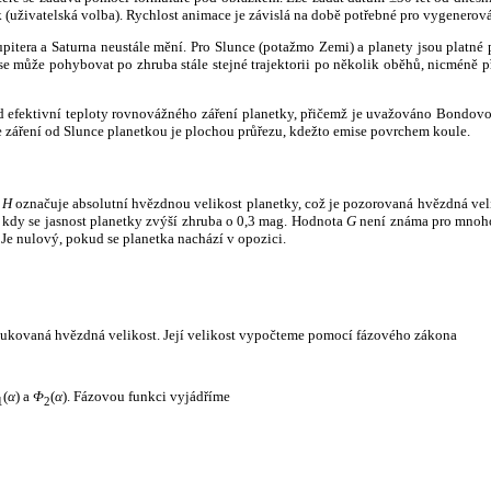
k (uživatelská volba). Rychlost animace je závislá na době potřebné pro vygenerová
itera a Saturna neustále mění. Pro Slunce (potažmo Zemi) a planety jsou platné p
 může pohybovat po zhruba stále stejné trajektorii po několik oběhů, nicméně při p
had efektivní teploty rovnovážného záření planetky, přičemž je uvažováno Bondov
záření od Slunce planetkou je plochou průřezu, kdežto emise povrchem koule.
e
H
označuje absolutní hvězdnou velikost planetky, což je pozorovaná hvězdná veli
i, kdy se jasnost planetky zvýší zhruba o 0,3 mag. Hodnota
G
není známa pro mnoho 
Je nulový, pokud se planetka nachází v opozici.
edukovaná hvězdná velikost. Její velikost vypočteme pomocí fázového zákona
(
α
) a
Φ
(
α
). Fázovou funkci vyjádříme
1
2