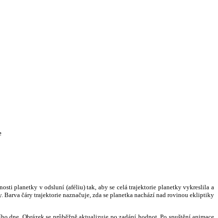
e
i planetky v odsluní (aféliu) tak, aby se celá trajektorie planetky vykreslila a
. Barva čáry trajektorie naznačuje, zda se planetka nachází nad rovinou ekliptiky
ního dne. Obrázek se průběžně aktualizuje po zadání hodnot. Po spuštění animace