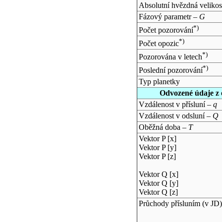
Absolutní hvězdná velikos
Fázový parametr –
G
*)
Počet pozorování
*)
Počet opozic
*)
Pozorována v letech
*)
Poslední pozorování
Typ planetky
Odvozené údaje z 
Vzdálenost v přísluní –
q
Vzdálenost v odsluní –
Q
Oběžná doba –
T
Vektor P [x]
Vektor P [y]
Vektor P [z]
Vektor Q [x]
Vektor Q [y]
Vektor Q [z]
Průchody přísluním (v
JD
)