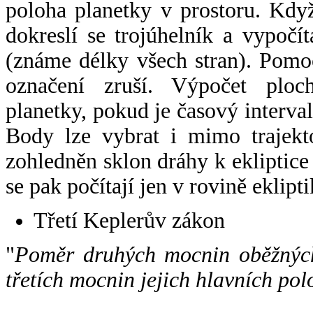
poloha planetky v prostoru. Kdy
dokreslí se trojúhelník a vypoč
(známe délky všech stran). Pomo
označení zruší. Výpočet ploch
planetky, pokud je časový interval
Body lze vybrat i mimo trajekto
zohledněn sklon dráhy k ekliptice
se pak počítají jen v rovině eklipti
Třetí Keplerův zákon
"
Poměr druhých mocnin oběžných
třetích mocnin jejich hlavních pol