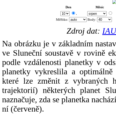
Den
Měsíc
.
Měřítko:
Body
:
Zdroj dat:
IAU
Na obrázku je v základním nastav
ve Sluneční soustavě v rovině ek
podle vzdálenosti planetky v odsl
planetky vykreslila a optimálně
které lze změnit z vybraných h
trajektorií) některých planet Sl
naznačuje, zda se planetka nacház
ní (červeně).