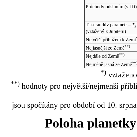
Průchody odsluním (v
JD
)
Tisserandův parametr –
T
J
(vztažený k Jupiteru)
Největší přiblížení k Zemi
**)
Nejjasnější ze Země
**)
Nejdále od Země
**
Nejméně jasná ze Země
*)
vztaženo
**)
hodnoty pro největší/nejmenší přibl
jsou spočítány pro období od 10. srpna
Poloha planetky