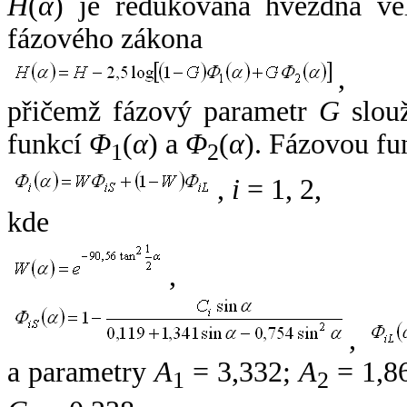
H
(
α
) je redukovaná hvězdná vel
fázového zákona
,
přičemž fázový parametr
G
slouž
funkcí
Φ
(
α
) a
Φ
(
α
). Fázovou fu
1
2
,
i
= 1, 2,
kde
,
,
a parametry
A
= 3,332;
A
= 1,8
1
2