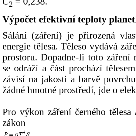
C
= 0,238.
2
Výpočet efektivní teploty plan
Sálání (záření) je přirozená vla
energie tělesa. Těleso vydává zá
prostoru. Dopadne-li toto záření n
se odráží a část prochází tělesem
závisí na jakosti a barvě povrch
žádné hmotné prostředí, jde o ele
Pro výkon záření černého tělesa
zákon