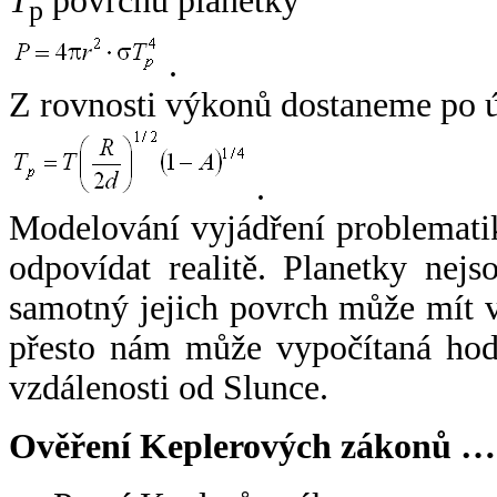
T
povrchu planetky
p
.
Z rovnosti výkonů dostaneme po 
.
Modelování vyjádření problemati
odpovídat realitě. Planetky nejso
samotný jejich povrch může mít v
přesto nám může vypočítaná hodn
vzdálenosti od Slunce.
Ověření Keplerových zákonů …