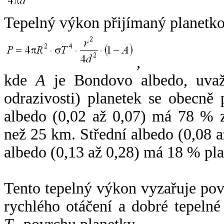
Tepelný výkon přijímaný planetko
,
kde
A
je Bondovo albedo, uvaž
odrazivosti) planetek se obecně
albedo (0,02 až 0,07) má 78 % z
než 25 km. Střední albedo (0,08 
albedo (0,13 až 0,28) má 18 % pla
Tento tepelný výkon vyzařuje po
rychlého otáčení a dobré tepelné