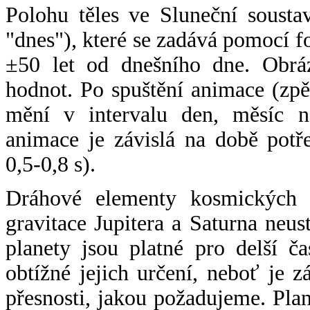
Polohu těles ve Sluneční sousta
"dnes"), které se zadává pomocí 
±50 let od dnešního dne. Obráz
hodnot. Po spuštění animace (zpě
mění v intervalu den, měsíc ne
animace je závislá na době potř
0,5-0,8 s).
Dráhové elementy kosmických t
gravitace Jupitera a Saturna neu
planety jsou platné pro delší č
obtížné jejich určení, neboť je 
přesnosti, jakou požadujeme. Pla