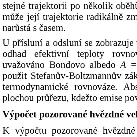
stejné trajektorii po několik oběh
může její trajektorie radikálně zm
narůstá s časem.
U přísluní a odsluní se zobrazuje
odhad efektivní teploty rovno
uvažováno Bondovo albedo
A
= 
použit Stefanův-Boltzmannův zák
termodynamické rovnováze. Abs
plochou průřezu, kdežto emise po
Výpočet pozorované hvězdné ve
K výpočtu pozorované hvězdné v