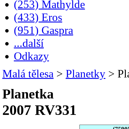
(253) Mathylde
(433) Eros
(951) Gaspra
...další
Odkazy
Malá tělesa
>
Planetky
>
Pl
Planetka
2007 RV331
(7590