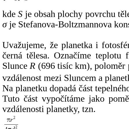
kde
S
je obsah plochy povrchu těl
σ
je Stefanova-Boltzmannova kons
Uvažujeme, že planetka i fotosfér
černá tělesa. Označíme teplotu 
Slunce
R
(696 tisíc km), poloměr
vzdálenost mezi Sluncem a plane
Na planetku dopadá část tepelnéh
Tuto část vypočítáme jako pomě
vzdálenosti planetky, tzn.