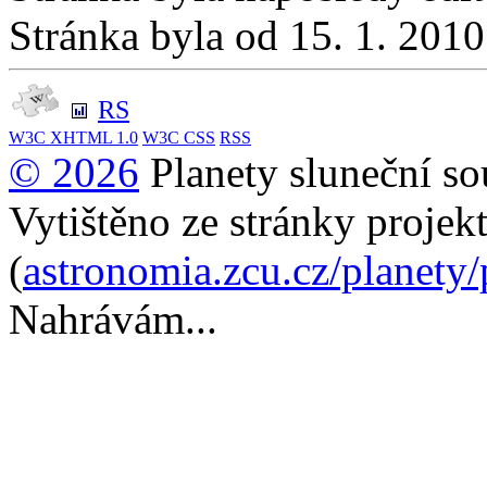
Stránka byla od 15. 1. 201
RS
W3C
XHTML 1.0
W3C
CSS
RSS
© 2026
Planety sluneční so
Vytištěno ze stránky projek
(
astronomia.zcu.cz/planety
Nahrávám...