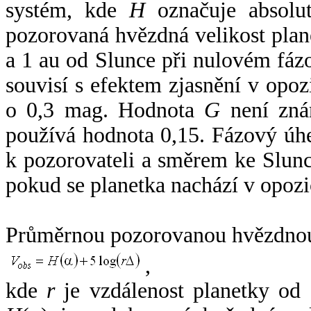
systém, kde
H
označuje absolut
pozorovaná hvězdná velikost plan
a 1 au od Slunce při nulovém fá
souvisí s efektem zjasnění v opoz
o 0,3 mag. Hodnota
G
není zná
používá hodnota 0,15. Fázový úh
k pozorovateli a směrem ke Slunc
pokud se planetka nachází v opozi
Průměrnou pozorovanou hvězdnou 
,
kde
r
je vzdálenost planetky od