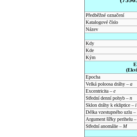
Předběžné označení
Katalogové číslo
Název
Kdy
Kde
Kým
E
(Ekv
Epocha
Velká poloosa dráhy –
a
Excentricita –
e
Střední denní pohyb –
n
Sklon dráhy k ekliptice –
i
Délka vzestupného uzlu –
Argument šířky perihelu 
Střední anomálie –
M