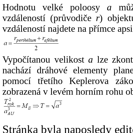
Hodnotu velké poloosy
a
může
vzdáleností (průvodiče
r
) objekt
vzdáleností najdete na přímce apsi
Vypočítanou velikost
a
lze zkont
nachází dráhové elementy plane
pomocí třetího Keplerova zák
zobrazená v levém horním rohu o
Stránka byla naposledy edi