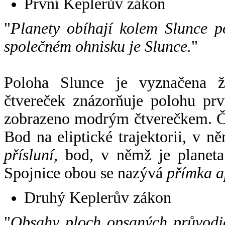
První Keplerův zákon
"
Planety obíhají kolem Slunce p
společném ohnisku je Slunce.
"
Poloha Slunce je vyznačena 
čtvereček znázorňuje polohu pr
zobrazeno modrým čtverečkem. Če
Bod na eliptické trajektorii, v n
přísluní
, bod, v němž je planet
Spojnice obou se nazývá
přímka a
Druhý Keplerův zákon
"
Obsahy ploch opsaných průvodič