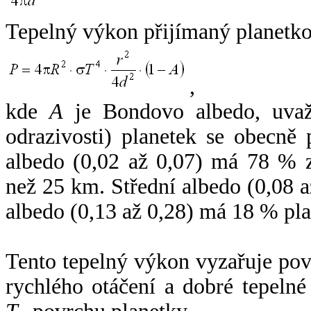
Tepelný výkon přijímaný planetko
,
kde
A
je Bondovo albedo, uvaž
odrazivosti) planetek se obecně
albedo (0,02 až 0,07) má 78 % z
než 25 km. Střední albedo (0,08 
albedo (0,13 až 0,28) má 18 % pla
Tento tepelný výkon vyzařuje po
rychlého otáčení a dobré tepelné