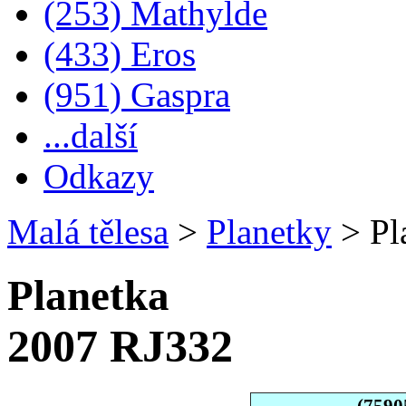
(253) Mathylde
(433) Eros
(951) Gaspra
...další
Odkazy
Malá tělesa
>
Planetky
>
Pl
Planetka
2007 RJ332
(7590