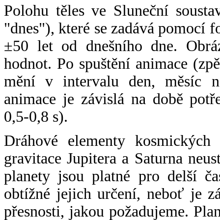
Polohu těles ve Sluneční sousta
"dnes"), které se zadává pomocí 
±50 let od dnešního dne. Obráz
hodnot. Po spuštění animace (zpě
mění v intervalu den, měsíc ne
animace je závislá na době potř
0,5-0,8 s).
Dráhové elementy kosmických t
gravitace Jupitera a Saturna neu
planety jsou platné pro delší č
obtížné jejich určení, neboť je 
přesnosti, jakou požadujeme. Pla