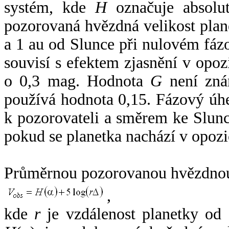
systém, kde
H
označuje absolut
pozorovaná hvězdná velikost plan
a 1 au od Slunce při nulovém fá
souvisí s efektem zjasnění v opoz
o 0,3 mag. Hodnota
G
není zná
používá hodnota 0,15. Fázový úh
k pozorovateli a směrem ke Slunc
pokud se planetka nachází v opozi
Průměrnou pozorovanou hvězdnou 
,
kde
r
je vzdálenost planetky od