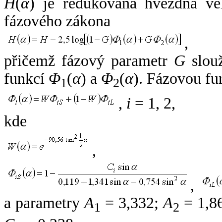
H
(
α
) je redukovaná hvězdná vel
fázového zákona
,
přičemž fázový parametr
G
slouž
funkcí
Φ
(
α
) a
Φ
(
α
). Fázovou fu
1
2
,
i
= 1, 2,
kde
,
,
a parametry
A
= 3,332;
A
= 1,8
1
2