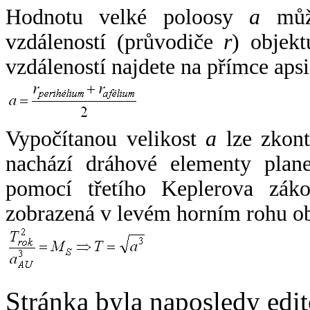
Hodnotu velké poloosy
a
může
vzdáleností (průvodiče
r
) objekt
vzdáleností najdete na přímce apsi
Vypočítanou velikost
a
lze zkont
nachází dráhové elementy plane
pomocí třetího Keplerova zák
zobrazená v levém horním rohu o
Stránka byla naposledy edi