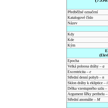
Předběžné označení
Katalogové číslo
Název
Kdy
Kde
Kým
E
(Ekv
Epocha
Velká poloosa dráhy –
a
Excentricita –
e
Střední denní pohyb –
n
Sklon dráhy k ekliptice –
i
Délka vzestupného uzlu –
Argument šířky perihelu 
Střední anomálie –
M