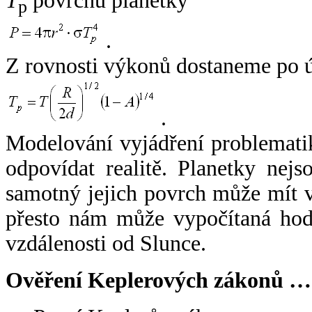
T
povrchu planetky
p
.
Z rovnosti výkonů dostaneme po 
.
Modelování vyjádření problemati
odpovídat realitě. Planetky nejso
samotný jejich povrch může mít v
přesto nám může vypočítaná hodn
vzdálenosti od Slunce.
Ověření Keplerových zákonů …