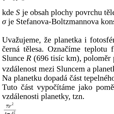
kde
S
je obsah plochy povrchu těl
σ
je Stefanova-Boltzmannova kons
Uvažujeme, že planetka i fotosfér
černá tělesa. Označíme teplotu 
Slunce
R
(696 tisíc km), poloměr
vzdálenost mezi Sluncem a plane
Na planetku dopadá část tepelnéh
Tuto část vypočítáme jako pomě
vzdálenosti planetky, tzn.