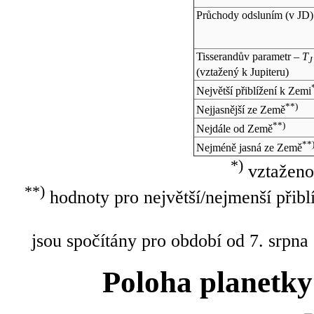
Průchody odsluním (v
JD
)
Tisserandův parametr –
T
J
(vztažený k Jupiteru)
Největší přiblížení k Zemi
**)
Nejjasnější ze Země
**)
Nejdále od Země
**
Nejméně jasná ze Země
*)
vztaženo
**)
hodnoty pro největší/nejmenší přibl
jsou spočítány pro období od 7. srpna
Poloha planetky