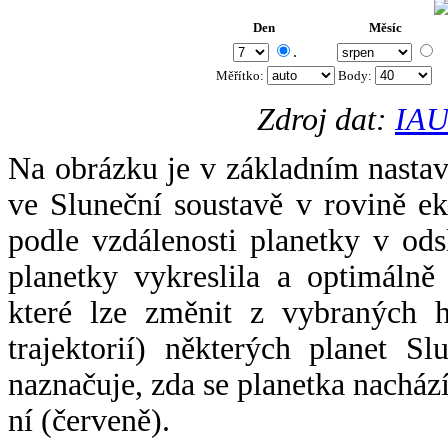
Den
Měsíc
.
Měřítko:
Body
:
Zdroj dat:
IAU
Na obrázku je v základním nastav
ve Sluneční soustavě v rovině ek
podle vzdálenosti planetky v odsl
planetky vykreslila a optimálně
které lze změnit z vybraných h
trajektorií) některých planet Sl
naznačuje, zda se planetka nacház
ní (červeně).