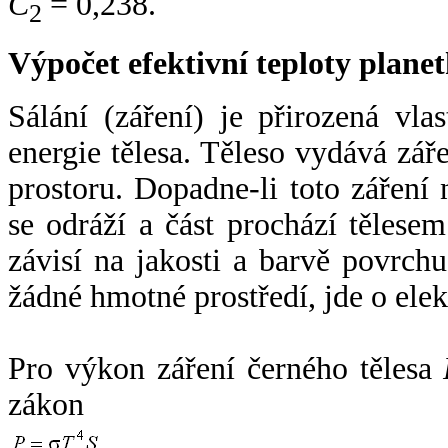
C
= 0,238.
2
Výpočet efektivní teploty plan
Sálání (záření) je přirozená vla
energie tělesa. Těleso vydává zá
prostoru. Dopadne-li toto záření n
se odráží a část prochází tělesem
závisí na jakosti a barvě povrch
žádné hmotné prostředí, jde o ele
Pro výkon záření černého tělesa
zákon