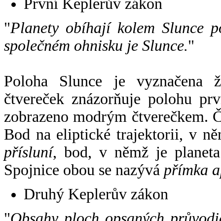
První Keplerův zákon
"
Planety obíhají kolem Slunce p
společném ohnisku je Slunce.
"
Poloha Slunce je vyznačena 
čtvereček znázorňuje polohu pr
zobrazeno modrým čtverečkem. Če
Bod na eliptické trajektorii, v n
přísluní
, bod, v němž je planet
Spojnice obou se nazývá
přímka a
Druhý Keplerův zákon
"
Obsahy ploch opsaných průvodič