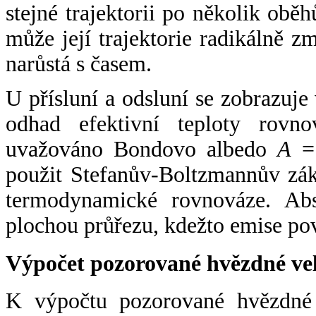
stejné trajektorii po několik oběh
může její trajektorie radikálně zm
narůstá s časem.
U přísluní a odsluní se zobrazuje
odhad efektivní teploty rovno
uvažováno Bondovo albedo
A
= 
použit Stefanův-Boltzmannův zák
termodynamické rovnováze. Abs
plochou průřezu, kdežto emise po
Výpočet pozorované hvězdné ve
K výpočtu pozorované hvězdné v