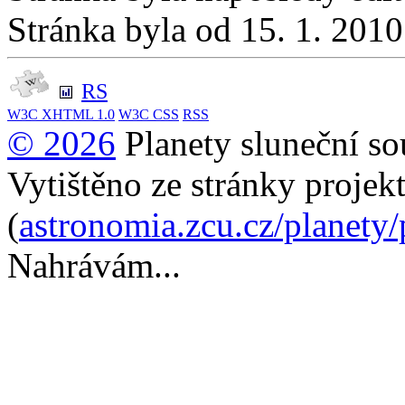
Stránka byla od 15. 1. 201
RS
W3C
XHTML 1.0
W3C
CSS
RSS
© 2026
Planety sluneční so
Vytištěno ze stránky projek
(
astronomia.zcu.cz/planety
Nahrávám...