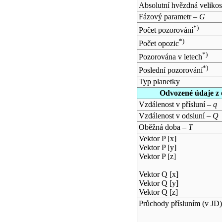
Absolutní hvězdná velikos
Fázový parametr –
G
*)
Počet pozorování
*)
Počet opozic
*)
Pozorována v letech
*)
Poslední pozorování
Typ planetky
Odvozené údaje z 
Vzdálenost v přísluní –
q
Vzdálenost v odsluní –
Q
Oběžná doba –
T
Vektor P [x]
Vektor P [y]
Vektor P [z]
Vektor Q [x]
Vektor Q [y]
Vektor Q [z]
Průchody přísluním (v
JD
)