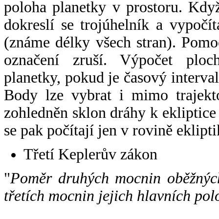
poloha planetky v prostoru. Kdy
dokreslí se trojúhelník a vypoč
(známe délky všech stran). Pomo
označení zruší. Výpočet ploch
planetky, pokud je časový interval
Body lze vybrat i mimo trajekto
zohledněn sklon dráhy k ekliptice
se pak počítají jen v rovině eklipti
Třetí Keplerův zákon
"
Poměr druhých mocnin oběžných
třetích mocnin jejich hlavních pol