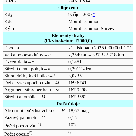
Název
2007 TS141
Objevena
Kdy
9. října 2007
*
Kde
Mount Lemmon
Kým
Mount Lemmon Survey
Elementy dráhy
(Ekvinokcium J2000,0)
Epocha
21. listopadu 2025 0:00:00 UTC
Velká poloosa dráhy –
a
2,2549 au – 337 322 718 km
Excentricita –
e
0,1451
Střední denní pohyb –
n
0,2911°/den
Sklon dráhy k ekliptice –
i
3,0235°
Délka vzestupného uzlu –
Ω
169,6741°
Argument šířky perihelu –
ω
167,9298°
Střední anomálie –
M
167,3582°
Další údaje
Absolutní hvězdná velikost –
H
18,67 mag
Fázový parametr –
G
0,15
*)
105
Počet pozorování
*)
9
Počet opozic