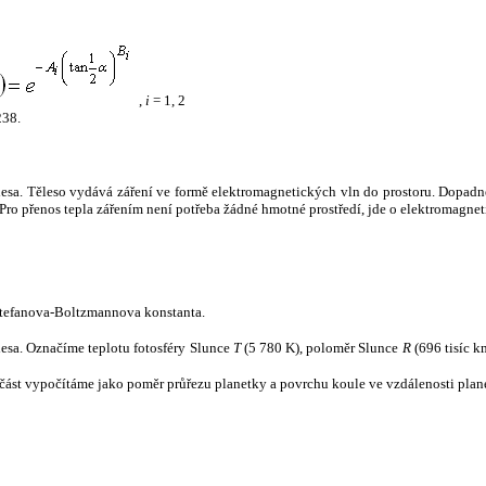
,
i
= 1, 2
238.
tělesa. Těleso vydává záření ve formě elektromagnetických vln do prostoru. Dopadne-l
u. Pro přenos tepla zářením není potřeba žádné hmotné prostředí, jde o elektromagnet
tefanova-Boltzmannova konstanta.
tělesa. Označíme teplotu fotosféry Slunce
T
(5 780 K), poloměr Slunce
R
(696 tisíc k
část vypočítáme jako poměr průřezu planetky a povrchu koule ve vzdálenosti plane