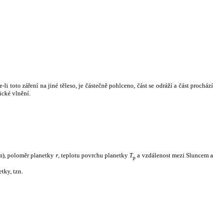
i toto záření na jiné těleso, je částečně pohlceno, část se odráží a část prochází
ické vlnění.
m), poloměr planetky
r
, teplotu povrchu planetky
T
a vzdálenost mezi Sluncem a
p
tky, tzn.