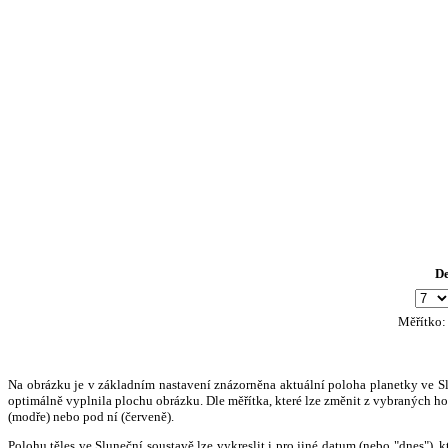
D
Měřítko
Na obrázku je v základním nastavení znázorněna aktuální poloha planetky ve Slun
optimálně vyplnila plochu obrázku. Dle měřítka, které lze změnit z vybraných hod
(modře) nebo pod ní (červeně).
Polohu těles ve Sluneční soustavě lze vykreslit i pro jiné datum (nebo "dnes")