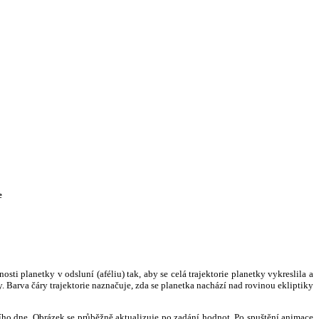
e
i planetky v odsluní (aféliu) tak, aby se celá trajektorie planetky vykreslila a
. Barva čáry trajektorie naznačuje, zda se planetka nachází nad rovinou ekliptiky
ního dne. Obrázek se průběžně aktualizuje po zadání hodnot. Po spuštění animace