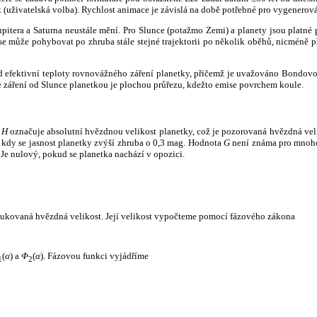
k (uživatelská volba). Rychlost animace je závislá na době potřebné pro vygenerová
itera a Saturna neustále mění. Pro Slunce (potažmo Zemi) a planety jsou platné p
 může pohybovat po zhruba stále stejné trajektorii po několik oběhů, nicméně při p
had efektivní teploty rovnovážného záření planetky, přičemž je uvažováno Bondov
záření od Slunce planetkou je plochou průřezu, kdežto emise povrchem koule.
e
H
označuje absolutní hvězdnou velikost planetky, což je pozorovaná hvězdná veli
i, kdy se jasnost planetky zvýší zhruba o 0,3 mag. Hodnota
G
není známa pro mnoho 
Je nulový, pokud se planetka nachází v opozici.
edukovaná hvězdná velikost. Její velikost vypočteme pomocí fázového zákona
(
α
) a
Φ
(
α
). Fázovou funkci vyjádříme
1
2