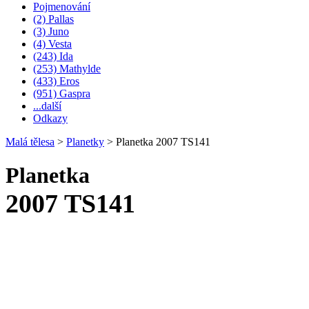
Pojmenování
(2) Pallas
(3) Juno
(4) Vesta
(243) Ida
(253) Mathylde
(433) Eros
(951) Gaspra
...další
Odkazy
Malá tělesa
>
Planetky
>
Planetka 2007 TS141
Planetka
2007 TS141