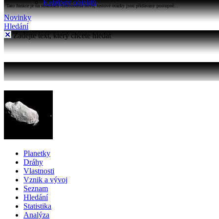
Katalogy objektů
Tato funkce je na stránkách Astronomia nová, testové otázky jsou přidávány postupně...
Novinky
Hledání
Zadejte text, který chcete hledat
Planetky
Dráhy
Vlastnosti
Vznik a vývoj
Seznam
Hledání
Statistika
Analýza