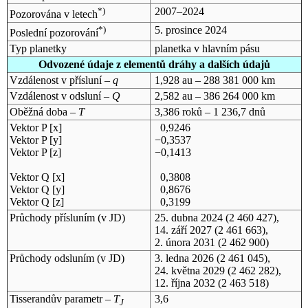
*)
2007–2024
Pozorována v letech
*)
5. prosince 2024
Poslední pozorování
Typ planetky
planetka v hlavním pásu
Odvozené údaje z elementů dráhy a dalších údajů
Vzdálenost v přísluní –
q
1,928 au – 288 381 000 km
Vzdálenost v odsluní –
Q
2,582 au – 386 264 000 km
Oběžná doba –
T
3,386 roků – 1 236,7 dnů
Vektor P [x]
0,9246
Vektor P [y]
−0,3537
Vektor P [z]
−0,1413
Vektor Q [x]
0,3808
Vektor Q [y]
0,8676
Vektor Q [z]
0,3199
Průchody přísluním (v
JD
)
25. dubna 2024
(2 460 427),
14. září 2027
(2 461 663),
2. února 2031
(2 462 900)
Průchody odsluním (v
JD
)
3. ledna 2026
(2 461 045),
24. května 2029
(2 462 282),
12. října 2032
(2 463 518)
Tisserandův parametr –
T
3,6
J