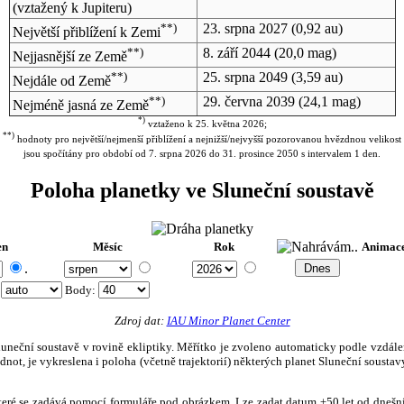
(vztažený k Jupiteru)
**)
23. srpna 2027
(0,92 au)
Největší přiblížení k Zemi
**)
8. září 2044
(20,0 mag)
Nejjasnější ze Země
**)
25. srpna 2049
(3,59 au)
Nejdále od Země
**)
29. června 2039
(24,1 mag)
Nejméně jasná ze Země
*)
vztaženo k 25. května 2026;
**)
hodnoty pro největší/nejmenší přiblížení a nejnižší/nejvyšší pozorovanou hvězdnou velikost
jsou spočítány pro období od 7. srpna 2026 do 31. prosince 2050 s intervalem 1 den.
Poloha planetky ve Sluneční soustavě
en
Měsíc
Rok
Animac
.
:
Body
:
Zdroj dat:
IAU Minor Planet Center
eční soustavě v rovině ekliptiky. Měřítko je zvoleno automaticky podle vzdálenost
not, je vykreslena i poloha (včetně trajektorií) některých planet Sluneční soustavy
, které se zadává pomocí formuláře pod obrázkem. Lze zadat datum ±50 let od dneš