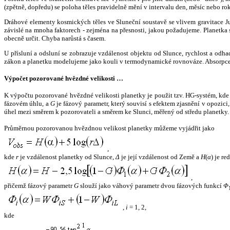
(zpětně, dopředu) se poloha těles pravidelně mění v intervalu den, měsíc nebo ro
Dráhové elementy kosmických těles ve Sluneční soustavě se vlivem gravitace Jup
závislé na mnoha faktorech - zejména na přesnosti, jakou požadujeme. Planetka se
obecně určit. Chyba narůstá s časem.
U přísluní a odsluní se zobrazuje vzdálenost objektu od Slunce, rychlost a od
zákon a planetku modelujeme jako kouli v termodynamické rovnováze. Absorpce 
Výpočet pozorované hvězdné velikosti …
K výpočtu pozorované hvězdné velikosti planetky je použit tzv. HG-systém, kd
fázovém úhlu, a
G
je fázový parametr, který souvisí s efektem zjasnění v opozic
úhel mezi směrem k pozorovateli a směrem ke Slunci, měřený od středu planetky. 
Průměrnou pozorovanou hvězdnou velikost planetky můžeme vyjádřit jako
,
kde
r
je vzdálenost planetky od Slunce,
Δ
je její vzdálenost od Země a
H
(
α
) je r
,
přičemž fázový parametr
G
slouží jako váhový parametr dvou fázových funkcí
Φ
,
i
= 1, 2,
kde