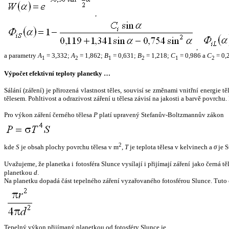
,
,
a parametry
A
= 3,332;
A
= 1,862;
B
= 0,631;
B
= 1,218;
C
= 0,986 a
C
= 0,
1
2
1
2
1
2
Výpočet efektivní teploty planetky …
Sálání (záření) je přirozená vlastnost těles, souvisí se změnami vnitřní energie 
tělesem. Pohltivost a odrazivost záření u tělesa závisí na jakosti a barvě povrch
Pro výkon záření černého tělesa
P
platí upravený Stefanův-Boltzmannův zákon
2
kde
S
je obsah plochy povrchu tělesa v m
,
T
je teplota tělesa v kelvinech a
σ
je S
Uvažujeme, že planetka i fotosféra Slunce vysílají i přijímají záření jako černá 
planetkou
d
.
Na planetku dopadá část tepelného záření vyzařovaného fotosférou Slunce. Tuto 
Tepelný výkon přijímaný planetkou od fotosféry Slunce je