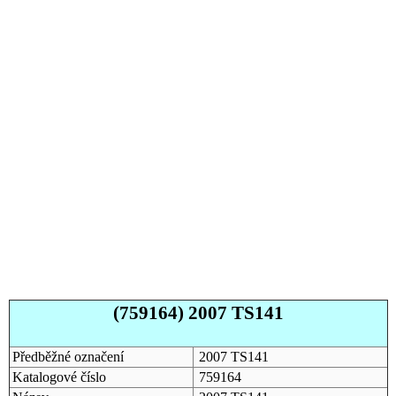
(759164) 2007 TS141
Předběžné označení
2007 TS141
Katalogové číslo
759164