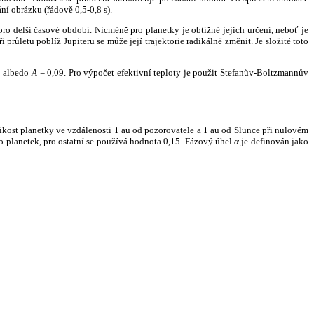
ní obrázku (řádově 0,5-0,8 s).
ro delší časové období. Nicméně pro planetky je obtížné jejich určení, neboť je
růletu poblíž Jupiteru se může její trajektorie radikálně změnit. Je složité toto
o albedo
A
= 0,09. Pro výpočet efektivní teploty je použit Stefanův-Boltzmannův
kost planetky ve vzdálenosti 1 au od pozorovatele a 1 au od Slunce při nulovém
planetek, pro ostatní se používá hodnota 0,15. Fázový úhel
α
je definován jako