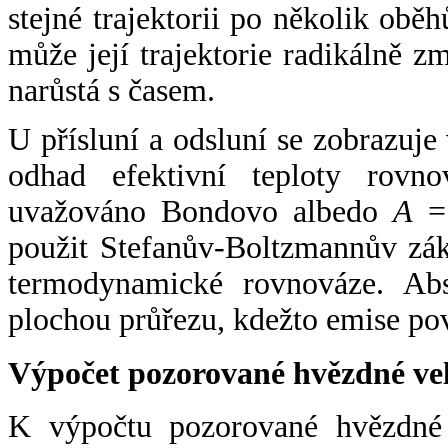
stejné trajektorii po několik oběh
může její trajektorie radikálně zm
narůstá s časem.
U přísluní a odsluní se zobrazuje
odhad efektivní teploty rovno
uvažováno Bondovo albedo
A
= 
použit Stefanův-Boltzmannův zák
termodynamické rovnováze. Abs
plochou průřezu, kdežto emise po
Výpočet pozorované hvězdné ve
K výpočtu pozorované hvězdné v