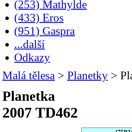
(253) Mathylde
(433) Eros
(951) Gaspra
...další
Odkazy
Malá tělesa
>
Planetky
>
Pl
Planetka
2007 TD462
(7592