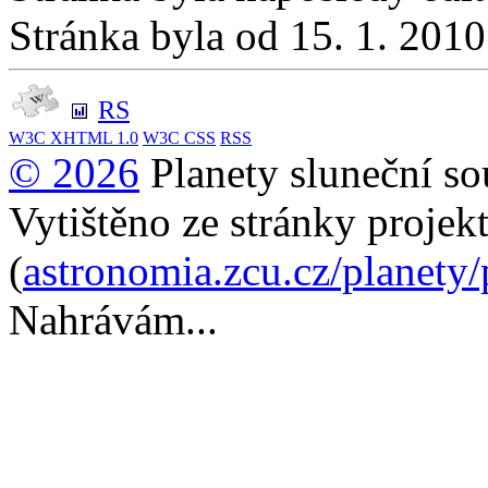
Stránka byla od 15. 1. 201
RS
W3C
XHTML 1.0
W3C
CSS
RSS
© 2026
Planety sluneční so
Vytištěno ze stránky projek
(
astronomia.zcu.cz/planety
Nahrávám...