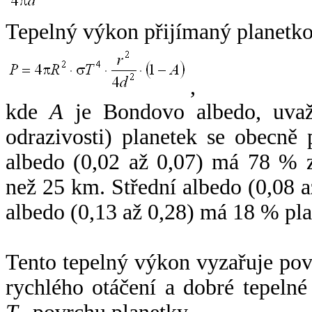
Tepelný výkon přijímaný planetko
,
kde
A
je Bondovo albedo, uvaž
odrazivosti) planetek se obecně
albedo (0,02 až 0,07) má 78 % z
než 25 km. Střední albedo (0,08 
albedo (0,13 až 0,28) má 18 % pla
Tento tepelný výkon vyzařuje po
rychlého otáčení a dobré tepelné