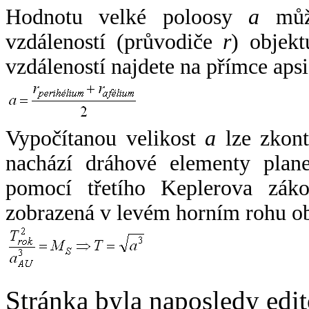
Hodnotu velké poloosy
a
může
vzdáleností (průvodiče
r
) objekt
vzdáleností najdete na přímce apsi
Vypočítanou velikost
a
lze zkont
nachází dráhové elementy plane
pomocí třetího Keplerova zák
zobrazená v levém horním rohu o
Stránka byla naposledy edi