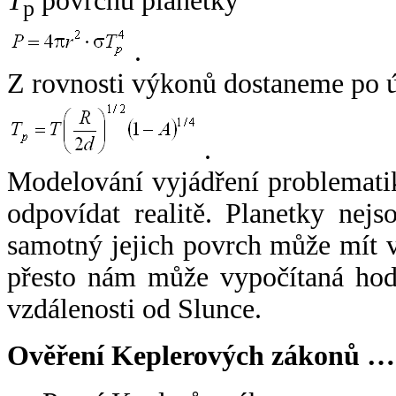
T
povrchu planetky
p
.
Z rovnosti výkonů dostaneme po 
.
Modelování vyjádření problemati
odpovídat realitě. Planetky nejso
samotný jejich povrch může mít v
přesto nám může vypočítaná hodn
vzdálenosti od Slunce.
Ověření Keplerových zákonů …