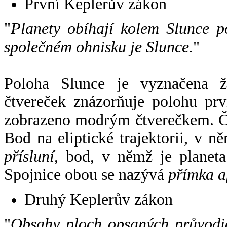
První Keplerův zákon
"
Planety obíhají kolem Slunce p
společném ohnisku je Slunce.
"
Poloha Slunce je vyznačena 
čtvereček znázorňuje polohu pr
zobrazeno modrým čtverečkem. Če
Bod na eliptické trajektorii, v n
přísluní
, bod, v němž je planet
Spojnice obou se nazývá
přímka a
Druhý Keplerův zákon
"
Obsahy ploch opsaných průvodič