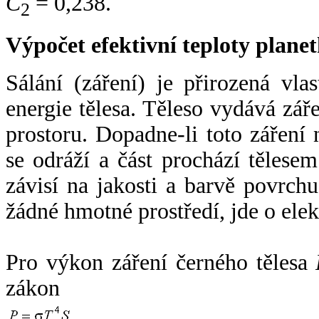
C
= 0,238.
2
Výpočet efektivní teploty plan
Sálání (záření) je přirozená vla
energie tělesa. Těleso vydává zá
prostoru. Dopadne-li toto záření n
se odráží a část prochází tělesem
závisí na jakosti a barvě povrch
žádné hmotné prostředí, jde o ele
Pro výkon záření černého tělesa
zákon