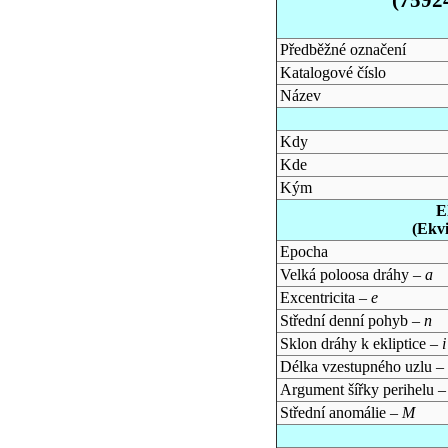
Předběžné označení
Katalogové číslo
Název
Kdy
Kde
Kým
E
(Ekv
Epocha
Velká poloosa dráhy –
a
Excentricita –
e
Střední denní pohyb –
n
Sklon dráhy k ekliptice –
i
Délka vzestupného uzlu –
Argument šířky perihelu 
Střední anomálie –
M