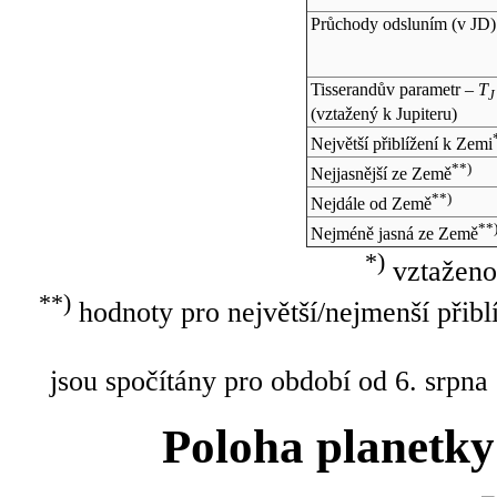
Průchody odsluním (v
JD
)
Tisserandův parametr –
T
J
(vztažený k Jupiteru)
Největší přiblížení k Zemi
**)
Nejjasnější ze Země
**)
Nejdále od Země
**
Nejméně jasná ze Země
*)
vztaženo
**)
hodnoty pro největší/nejmenší přibl
jsou spočítány pro období od 6. srpna
Poloha planetky