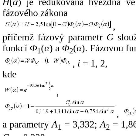
H
(
α
) je redukovaná hvězdná vel
fázového zákona
,
přičemž fázový parametr
G
slouž
funkcí
Φ
(
α
) a
Φ
(
α
). Fázovou fu
1
2
,
i
= 1, 2,
kde
,
,
a parametry
A
= 3,332;
A
= 1,8
1
2