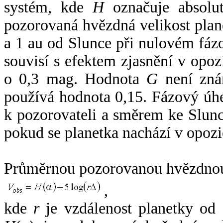
systém, kde
H
označuje absolut
pozorovaná hvězdná velikost plan
a 1 au od Slunce při nulovém fá
souvisí s efektem zjasnění v opoz
o 0,3 mag. Hodnota
G
není zná
používá hodnota 0,15. Fázový úh
k pozorovateli a směrem ke Slunc
pokud se planetka nachází v opozi
Průměrnou pozorovanou hvězdnou 
,
kde
r
je vzdálenost planetky od