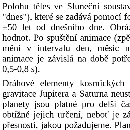
Polohu těles ve Sluneční sousta
"dnes"), které se zadává pomocí 
±50 let od dnešního dne. Obráz
hodnot. Po spuštění animace (zpě
mění v intervalu den, měsíc ne
animace je závislá na době potř
0,5-0,8 s).
Dráhové elementy kosmických t
gravitace Jupitera a Saturna neu
planety jsou platné pro delší č
obtížné jejich určení, neboť je 
přesnosti, jakou požadujeme. Pla