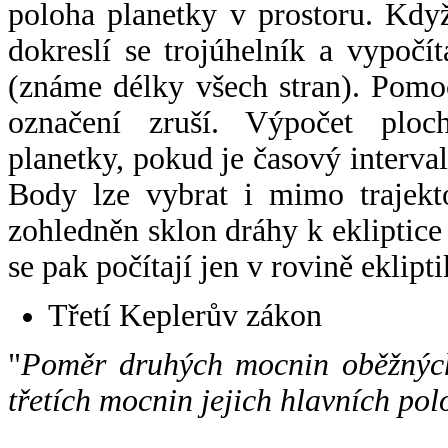
poloha planetky v prostoru. Kdy
dokreslí se trojúhelník a vypoč
(známe délky všech stran). Pomo
označení zruší. Výpočet ploch
planetky, pokud je časový interval
Body lze vybrat i mimo trajekto
zohledněn sklon dráhy k ekliptice
se pak počítají jen v rovině eklipti
Třetí Keplerův zákon
"
Poměr druhých mocnin oběžných
třetích mocnin jejich hlavních pol