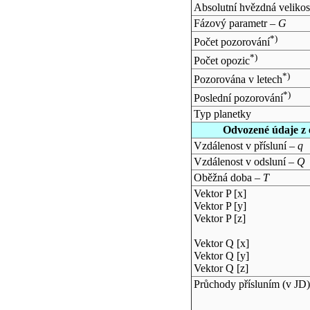
Absolutní hvězdná velikos
Fázový parametr –
G
*)
Počet pozorování
*)
Počet opozic
*)
Pozorována v letech
*)
Poslední pozorování
Typ planetky
Odvozené údaje z 
Vzdálenost v přísluní –
q
Vzdálenost v odsluní –
Q
Oběžná doba –
T
Vektor P [x]
Vektor P [y]
Vektor P [z]
Vektor Q [x]
Vektor Q [y]
Vektor Q [z]
Průchody přísluním (v
JD
)