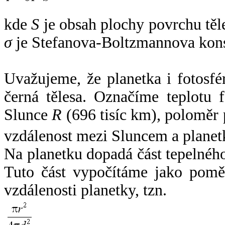
kde
S
je obsah plochy povrchu těl
σ
je Stefanova-Boltzmannova kons
Uvažujeme, že planetka i fotosfér
černá tělesa. Označíme teplotu 
Slunce
R
(696 tisíc km), poloměr
vzdálenost mezi Sluncem a plane
Na planetku dopadá část tepelnéh
Tuto část vypočítáme jako pomě
vzdálenosti planetky, tzn.