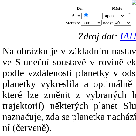
Den
Měsíc
.
Měřítko:
Body
:
Zdroj dat:
IAU
Na obrázku je v základním nastav
ve Sluneční soustavě v rovině ek
podle vzdálenosti planetky v odsl
planetky vykreslila a optimálně
které lze změnit z vybraných h
trajektorií) některých planet Sl
naznačuje, zda se planetka nacház
ní (červeně).