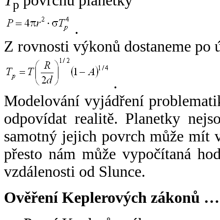
T
povrchu planetky
p
.
Z rovnosti výkonů dostaneme po 
.
Modelování vyjádření problemati
odpovídat realitě. Planetky nejso
samotný jejich povrch může mít v
přesto nám může vypočítaná hodn
vzdálenosti od Slunce.
Ověření Keplerových zákonů …