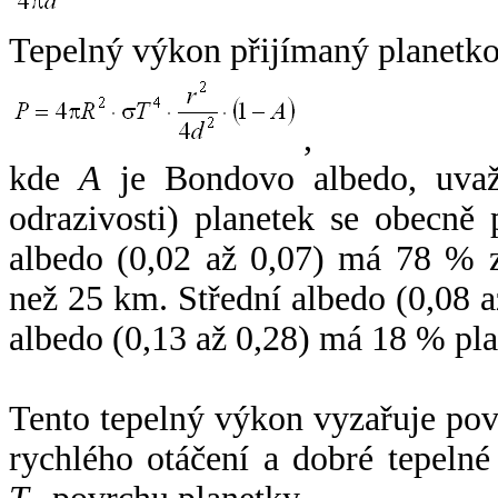
Tepelný výkon přijímaný planetko
,
kde
A
je Bondovo albedo, uvaž
odrazivosti) planetek se obecně
albedo (0,02 až 0,07) má 78 % z
než 25 km. Střední albedo (0,08 
albedo (0,13 až 0,28) má 18 % pla
Tento tepelný výkon vyzařuje po
rychlého otáčení a dobré tepelné