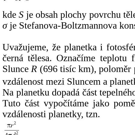
kde
S
je obsah plochy povrchu těl
σ
je Stefanova-Boltzmannova kons
Uvažujeme, že planetka i fotosfér
černá tělesa. Označíme teplotu 
Slunce
R
(696 tisíc km), poloměr
vzdálenost mezi Sluncem a plane
Na planetku dopadá část tepelnéh
Tuto část vypočítáme jako pomě
vzdálenosti planetky, tzn.