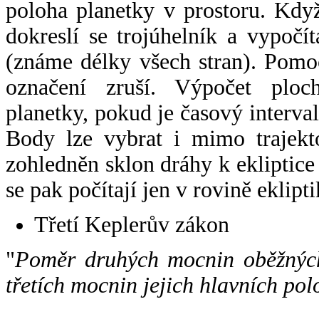
poloha planetky v prostoru. Kdy
dokreslí se trojúhelník a vypoč
(známe délky všech stran). Pomo
označení zruší. Výpočet ploch
planetky, pokud je časový interval
Body lze vybrat i mimo trajekto
zohledněn sklon dráhy k ekliptice
se pak počítají jen v rovině eklipti
Třetí Keplerův zákon
"
Poměr druhých mocnin oběžných
třetích mocnin jejich hlavních pol