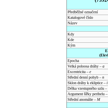
Předběžné označení
Katalogové číslo
Název
Kdy
Kde
Kým
E
(Ekv
Epocha
Velká poloosa dráhy –
a
Excentricita –
e
Střední denní pohyb –
n
Sklon dráhy k ekliptice –
i
Délka vzestupného uzlu –
Argument šířky perihelu 
Střední anomálie –
M