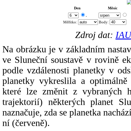
Den
Měsíc
.
Měřítko:
Body
:
Zdroj dat:
IAU
Na obrázku je v základním nastav
ve Sluneční soustavě v rovině ek
podle vzdálenosti planetky v odsl
planetky vykreslila a optimálně
které lze změnit z vybraných h
trajektorií) některých planet Sl
naznačuje, zda se planetka nacház
ní (červeně).