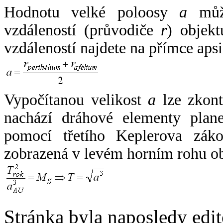
Hodnotu velké poloosy
a
může
vzdáleností (průvodiče
r
) objekt
vzdáleností najdete na přímce apsi
Vypočítanou velikost
a
lze zkont
nachází dráhové elementy plane
pomocí třetího Keplerova zák
zobrazená v levém horním rohu o
Stránka byla naposledy edi