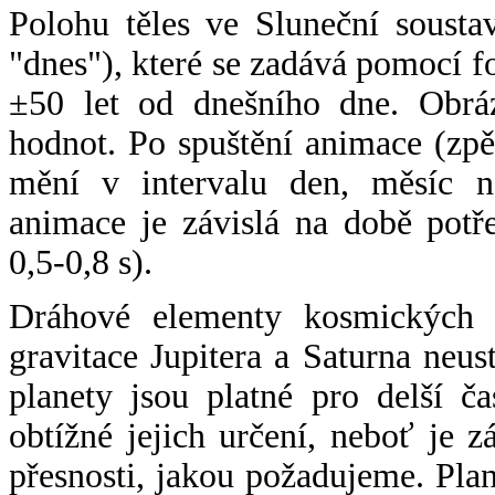
Polohu těles ve Sluneční sousta
"dnes"), které se zadává pomocí 
±50 let od dnešního dne. Obráz
hodnot. Po spuštění animace (zpě
mění v intervalu den, měsíc ne
animace je závislá na době potř
0,5-0,8 s).
Dráhové elementy kosmických t
gravitace Jupitera a Saturna neu
planety jsou platné pro delší č
obtížné jejich určení, neboť je 
přesnosti, jakou požadujeme. Pla