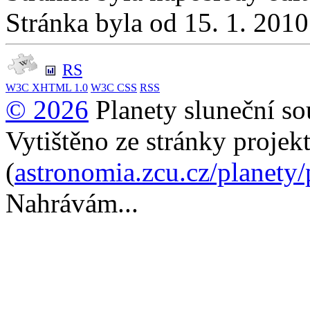
Stránka byla od 15. 1. 201
RS
W3C
XHTML 1.0
W3C
CSS
RSS
© 2026
Planety sluneční so
Vytištěno ze stránky projek
(
astronomia.zcu.cz/planety
Nahrávám...