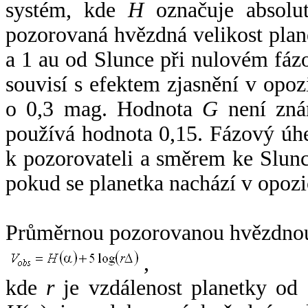
systém, kde
H
označuje absolut
pozorovaná hvězdná velikost plan
a 1 au od Slunce při nulovém fá
souvisí s efektem zjasnění v opoz
o 0,3 mag. Hodnota
G
není zná
používá hodnota 0,15. Fázový úh
k pozorovateli a směrem ke Slunc
pokud se planetka nachází v opozi
Průměrnou pozorovanou hvězdnou 
,
kde
r
je vzdálenost planetky od