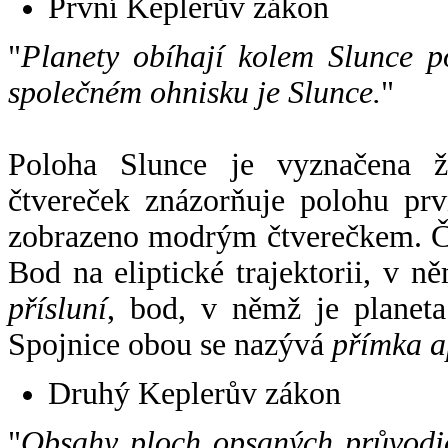
První Keplerův zákon
"
Planety obíhají kolem Slunce p
společném ohnisku je Slunce.
"
Poloha Slunce je vyznačena 
čtvereček znázorňuje polohu pr
zobrazeno modrým čtverečkem. Če
Bod na eliptické trajektorii, v n
přísluní
, bod, v němž je planet
Spojnice obou se nazývá
přímka a
Druhý Keplerův zákon
"
Obsahy ploch opsaných průvodič