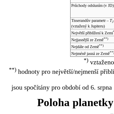
Průchody odsluním (v
JD
)
Tisserandův parametr –
T
J
(vztažený k Jupiteru)
Největší přiblížení k Zemi
**)
Nejjasnější ze Země
**)
Nejdále od Země
**
Nejméně jasná ze Země
*)
vztaženo
**)
hodnoty pro největší/nejmenší přibl
jsou spočítány pro období od 6. srpna
Poloha planetky