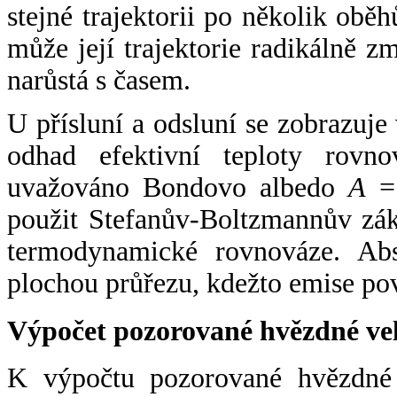
stejné trajektorii po několik oběh
může její trajektorie radikálně zm
narůstá s časem.
U přísluní a odsluní se zobrazuje
odhad efektivní teploty rovno
uvažováno Bondovo albedo
A
= 
použit Stefanův-Boltzmannův zák
termodynamické rovnováze. Abs
plochou průřezu, kdežto emise po
Výpočet pozorované hvězdné ve
K výpočtu pozorované hvězdné v