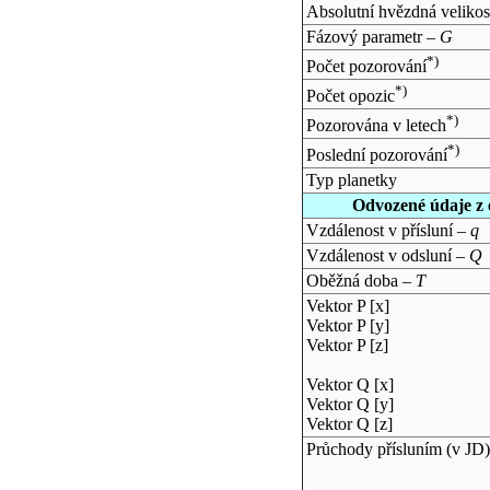
Absolutní hvězdná velikos
Fázový parametr –
G
*)
Počet pozorování
*)
Počet opozic
*)
Pozorována v letech
*)
Poslední pozorování
Typ planetky
Odvozené údaje z 
Vzdálenost v přísluní –
q
Vzdálenost v odsluní –
Q
Oběžná doba –
T
Vektor P [x]
Vektor P [y]
Vektor P [z]
Vektor Q [x]
Vektor Q [y]
Vektor Q [z]
Průchody přísluním (v
JD
)