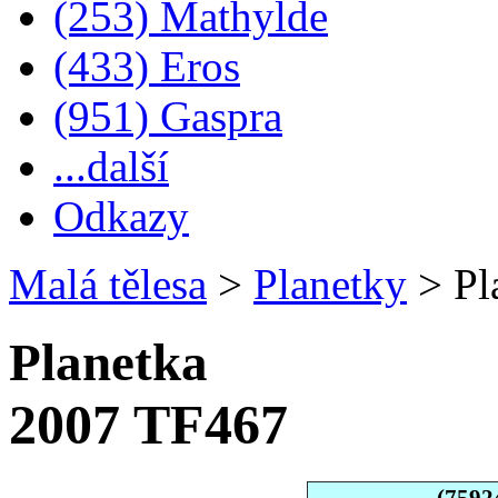
(253) Mathylde
(433) Eros
(951) Gaspra
...další
Odkazy
Malá tělesa
>
Planetky
>
Pl
Planetka
2007 TF467
(7592