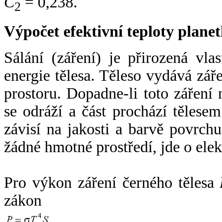
C
= 0,238.
2
Výpočet efektivní teploty plan
Sálání (záření) je přirozená vla
energie tělesa. Těleso vydává zá
prostoru. Dopadne-li toto záření n
se odráží a část prochází tělesem
závisí na jakosti a barvě povrch
žádné hmotné prostředí, jde o ele
Pro výkon záření černého tělesa
zákon