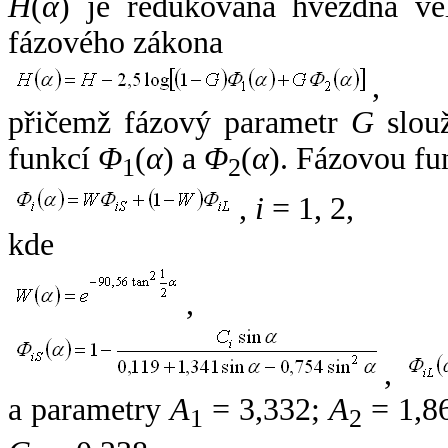
H
(
α
) je redukovaná hvězdná vel
fázového zákona
,
přičemž fázový parametr
G
slouž
funkcí
Φ
(
α
) a
Φ
(
α
). Fázovou fu
1
2
,
i
= 1, 2,
kde
,
,
a parametry
A
= 3,332;
A
= 1,8
1
2