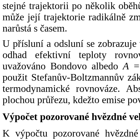
stejné trajektorii po několik oběh
může její trajektorie radikálně zm
narůstá s časem.
U přísluní a odsluní se zobrazuje
odhad efektivní teploty rovno
uvažováno Bondovo albedo
A
= 
použit Stefanův-Boltzmannův zák
termodynamické rovnováze. Abs
plochou průřezu, kdežto emise po
Výpočet pozorované hvězdné ve
K výpočtu pozorované hvězdné v