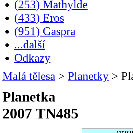
(253) Mathylde
(433) Eros
(951) Gaspra
...další
Odkazy
Malá tělesa
>
Planetky
>
Pl
Planetka
2007 TN485
(7592