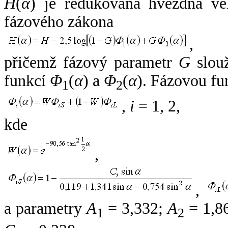
H
(
α
) je redukovaná hvězdná vel
fázového zákona
,
přičemž fázový parametr
G
slouž
funkcí
Φ
(
α
) a
Φ
(
α
). Fázovou fu
1
2
,
i
= 1, 2,
kde
,
,
a parametry
A
= 3,332;
A
= 1,8
1
2