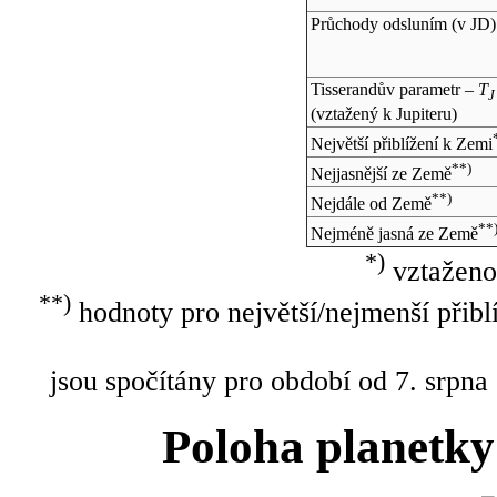
Průchody odsluním (v
JD
)
Tisserandův parametr –
T
J
(vztažený k Jupiteru)
Největší přiblížení k Zemi
**)
Nejjasnější ze Země
**)
Nejdále od Země
**
Nejméně jasná ze Země
*)
vztaženo
**)
hodnoty pro největší/nejmenší přibl
jsou spočítány pro období od 7. srpna
Poloha planetky