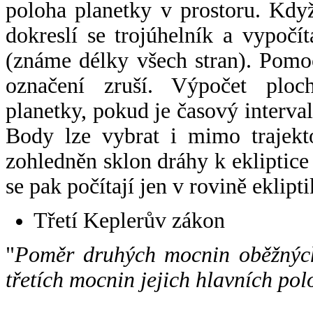
poloha planetky v prostoru. Kdy
dokreslí se trojúhelník a vypoč
(známe délky všech stran). Pomo
označení zruší. Výpočet ploch
planetky, pokud je časový interval
Body lze vybrat i mimo trajekto
zohledněn sklon dráhy k ekliptice
se pak počítají jen v rovině eklipti
Třetí Keplerův zákon
"
Poměr druhých mocnin oběžných
třetích mocnin jejich hlavních pol