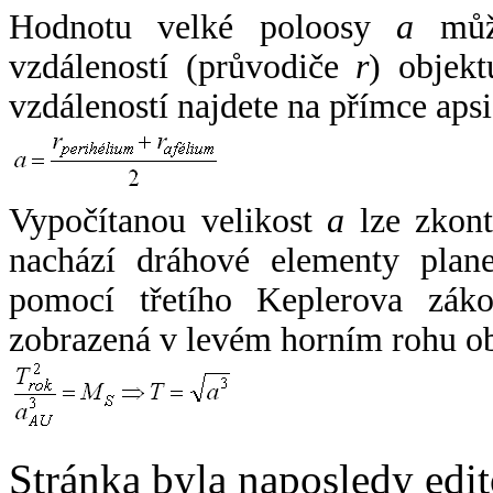
Hodnotu velké poloosy
a
může
vzdáleností (průvodiče
r
) objekt
vzdáleností najdete na přímce apsi
Vypočítanou velikost
a
lze zkont
nachází dráhové elementy plane
pomocí třetího Keplerova zák
zobrazená v levém horním rohu o
Stránka byla naposledy edi