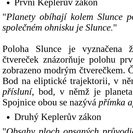
První Keplerův zákon
"
Planety obíhají kolem Slunce p
společném ohnisku je Slunce.
"
Poloha Slunce je vyznačena 
čtvereček znázorňuje polohu pr
zobrazeno modrým čtverečkem. Če
Bod na eliptické trajektorii, v n
přísluní
, bod, v němž je planet
Spojnice obou se nazývá
přímka a
Druhý Keplerův zákon
"
Obsahy ploch opsaných průvodič