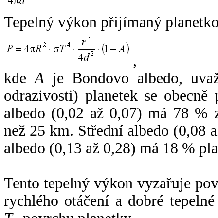
Tepelný výkon přijímaný planetko
,
kde
A
je Bondovo albedo, uvaž
odrazivosti) planetek se obecně
albedo (0,02 až 0,07) má 78 % z
než 25 km. Střední albedo (0,08 
albedo (0,13 až 0,28) má 18 % pla
Tento tepelný výkon vyzařuje po
rychlého otáčení a dobré tepelné