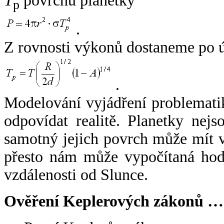
T
povrchu planetky
p
.
Z rovnosti výkonů dostaneme po 
.
Modelování vyjádření problemati
odpovídat realitě. Planetky nejso
samotný jejich povrch může mít v
přesto nám může vypočítaná hodn
vzdálenosti od Slunce.
Ověření Keplerových zákonů …