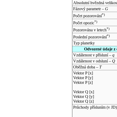
Absolutní hvězdná velikos
Fázový parametr –
G
*)
Počet pozorování
*)
Počet opozic
*)
Pozorována v letech
*)
Poslední pozorování
Typ planetky
Odvozené údaje z 
Vzdálenost v přísluní –
q
Vzdálenost v odsluní –
Q
Oběžná doba –
T
Vektor P [x]
Vektor P [y]
Vektor P [z]
Vektor Q [x]
Vektor Q [y]
Vektor Q [z]
Průchody přísluním (v
JD
)