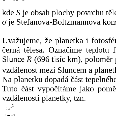
kde
S
je obsah plochy povrchu těl
σ
je Stefanova-Boltzmannova kons
Uvažujeme, že planetka i fotosfér
černá tělesa. Označíme teplotu 
Slunce
R
(696 tisíc km), poloměr
vzdálenost mezi Sluncem a plane
Na planetku dopadá část tepelnéh
Tuto část vypočítáme jako pomě
vzdálenosti planetky, tzn.