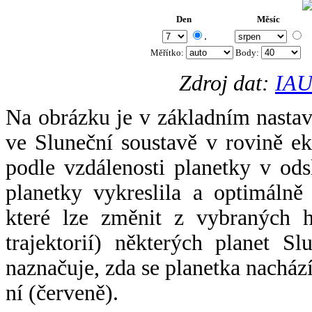
Den
Měsíc
.
Měřítko:
Body
:
Zdroj dat:
IAU
Na obrázku je v základním nastav
ve Sluneční soustavě v rovině ek
podle vzdálenosti planetky v odsl
planetky vykreslila a optimálně
které lze změnit z vybraných h
trajektorií) některých planet Sl
naznačuje, zda se planetka nacház
ní (červeně).