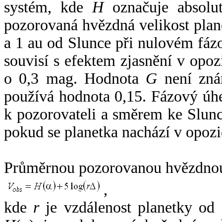
systém, kde
H
označuje absolut
pozorovaná hvězdná velikost plan
a 1 au od Slunce při nulovém fá
souvisí s efektem zjasnění v opoz
o 0,3 mag. Hodnota
G
není zná
používá hodnota 0,15. Fázový úh
k pozorovateli a směrem ke Slunc
pokud se planetka nachází v opozi
Průměrnou pozorovanou hvězdnou 
,
kde
r
je vzdálenost planetky od