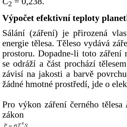
C
= 0,238.
2
Výpočet efektivní teploty plan
Sálání (záření) je přirozená vla
energie tělesa. Těleso vydává zá
prostoru. Dopadne-li toto záření n
se odráží a část prochází tělesem
závisí na jakosti a barvě povrch
žádné hmotné prostředí, jde o ele
Pro výkon záření černého tělesa
zákon