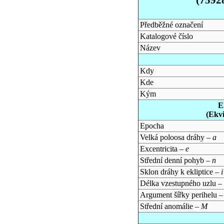
Předběžné označení
Katalogové číslo
Název
Kdy
Kde
Kým
E
(Ekv
Epocha
Velká poloosa dráhy –
a
Excentricita –
e
Střední denní pohyb –
n
Sklon dráhy k ekliptice –
i
Délka vzestupného uzlu –
Argument šířky perihelu 
Střední anomálie –
M