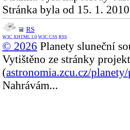
Stránka byla od 15. 1. 201
RS
W3C
XHTML 1.0
W3C
CSS
RSS
© 2026
Planety sluneční so
Vytištěno ze stránky projek
(
astronomia.zcu.cz/planety
Nahrávám...