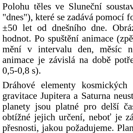
Polohu těles ve Sluneční sousta
"dnes"), které se zadává pomocí 
±50 let od dnešního dne. Obráz
hodnot. Po spuštění animace (zpě
mění v intervalu den, měsíc ne
animace je závislá na době potř
0,5-0,8 s).
Dráhové elementy kosmických t
gravitace Jupitera a Saturna neu
planety jsou platné pro delší č
obtížné jejich určení, neboť je 
přesnosti, jakou požadujeme. Pla