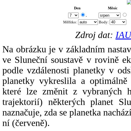
Den
Měsíc
.
Měřítko:
Body
:
Zdroj dat:
IAU
Na obrázku je v základním nastav
ve Sluneční soustavě v rovině ek
podle vzdálenosti planetky v odsl
planetky vykreslila a optimálně
které lze změnit z vybraných h
trajektorií) některých planet Sl
naznačuje, zda se planetka nacház
ní (červeně).