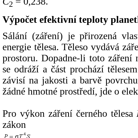
C
= 0,238.
2
Výpočet efektivní teploty plan
Sálání (záření) je přirozená vla
energie tělesa. Těleso vydává zá
prostoru. Dopadne-li toto záření n
se odráží a část prochází tělesem
závisí na jakosti a barvě povrch
žádné hmotné prostředí, jde o ele
Pro výkon záření černého tělesa
zákon