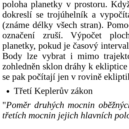
poloha planetky v prostoru. Kdy
dokreslí se trojúhelník a vypoč
(známe délky všech stran). Pomo
označení zruší. Výpočet ploch
planetky, pokud je časový interval
Body lze vybrat i mimo trajekto
zohledněn sklon dráhy k ekliptice
se pak počítají jen v rovině eklipti
Třetí Keplerův zákon
"
Poměr druhých mocnin oběžných
třetích mocnin jejich hlavních pol