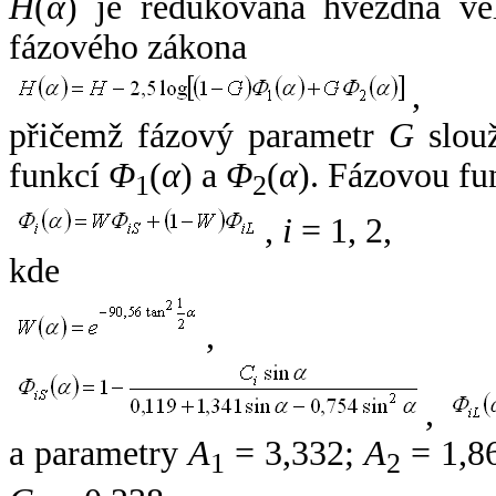
H
(
α
) je redukovaná hvězdná vel
fázového zákona
,
přičemž fázový parametr
G
slouž
funkcí
Φ
(
α
) a
Φ
(
α
). Fázovou fu
1
2
,
i
= 1, 2,
kde
,
,
a parametry
A
= 3,332;
A
= 1,8
1
2