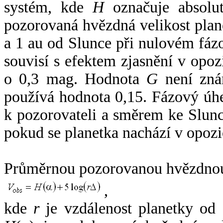
systém, kde
H
označuje absolut
pozorovaná hvězdná velikost plan
a 1 au od Slunce při nulovém fá
souvisí s efektem zjasnění v opoz
o 0,3 mag. Hodnota
G
není zná
používá hodnota 0,15. Fázový úh
k pozorovateli a směrem ke Slunc
pokud se planetka nachází v opozi
Průměrnou pozorovanou hvězdnou 
,
kde
r
je vzdálenost planetky od