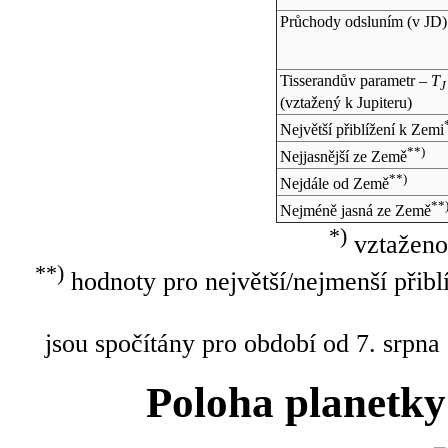
Průchody odsluním (v
JD
)
Tisserandův parametr –
T
J
(vztažený k Jupiteru)
Největší přiblížení k Zemi
**)
Nejjasnější ze Země
**)
Nejdále od Země
**
Nejméně jasná ze Země
*)
vztaženo
**)
hodnoty pro největší/nejmenší přibl
jsou spočítány pro období od 7. srpna
Poloha planetky