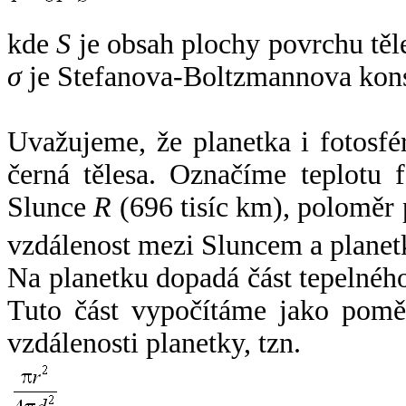
kde
S
je obsah plochy povrchu těl
σ
je Stefanova-Boltzmannova kons
Uvažujeme, že planetka i fotosfér
černá tělesa. Označíme teplotu 
Slunce
R
(696 tisíc km), poloměr
vzdálenost mezi Sluncem a plane
Na planetku dopadá část tepelnéh
Tuto část vypočítáme jako pomě
vzdálenosti planetky, tzn.