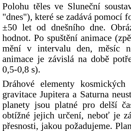
Polohu těles ve Sluneční sousta
"dnes"), které se zadává pomocí 
±50 let od dnešního dne. Obráz
hodnot. Po spuštění animace (zpě
mění v intervalu den, měsíc ne
animace je závislá na době potř
0,5-0,8 s).
Dráhové elementy kosmických t
gravitace Jupitera a Saturna neu
planety jsou platné pro delší č
obtížné jejich určení, neboť je 
přesnosti, jakou požadujeme. Pla