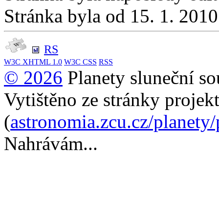
Stránka byla od 15. 1. 201
RS
W3C
XHTML 1.0
W3C
CSS
RSS
© 2026
Planety sluneční so
Vytištěno ze stránky projek
(
astronomia.zcu.cz/planety
Nahrávám...