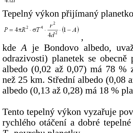
Tepelný výkon přijímaný planetko
,
kde
A
je Bondovo albedo, uvaž
odrazivosti) planetek se obecně
albedo (0,02 až 0,07) má 78 % z
než 25 km. Střední albedo (0,08 
albedo (0,13 až 0,28) má 18 % pla
Tento tepelný výkon vyzařuje po
rychlého otáčení a dobré tepelné