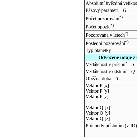
Absolutní hvězdná velikos
Fázový parametr –
G
*)
Počet pozorování
*)
Počet opozic
*)
Pozorována v letech
*)
Poslední pozorování
Typ planetky
Odvozené údaje z 
Vzdálenost v přísluní –
q
Vzdálenost v odsluní –
Q
Oběžná doba –
T
Vektor P [x]
Vektor P [y]
Vektor P [z]
Vektor Q [x]
Vektor Q [y]
Vektor Q [z]
Průchody přísluním (v
JD
)