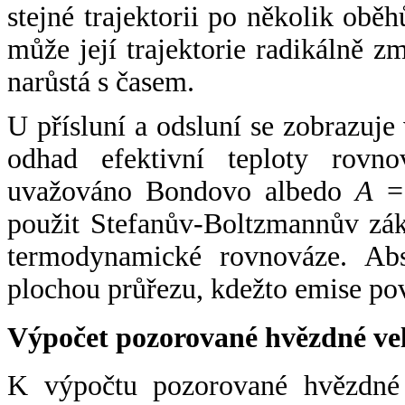
stejné trajektorii po několik oběh
může její trajektorie radikálně zm
narůstá s časem.
U přísluní a odsluní se zobrazuje
odhad efektivní teploty rovno
uvažováno Bondovo albedo
A
= 
použit Stefanův-Boltzmannův zák
termodynamické rovnováze. Abs
plochou průřezu, kdežto emise po
Výpočet pozorované hvězdné ve
K výpočtu pozorované hvězdné v