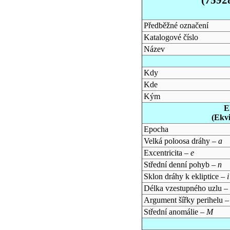
Předběžné označení
Katalogové číslo
Název
Kdy
Kde
Kým
E
(Ekv
Epocha
Velká poloosa dráhy –
a
Excentricita –
e
Střední denní pohyb –
n
Sklon dráhy k ekliptice –
i
Délka vzestupného uzlu –
Argument šířky perihelu 
Střední anomálie –
M