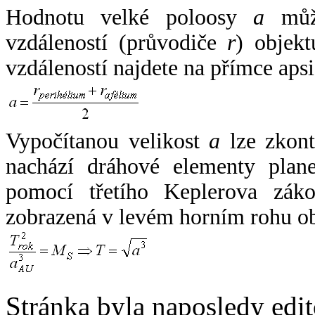
Hodnotu velké poloosy
a
může
vzdáleností (průvodiče
r
) objekt
vzdáleností najdete na přímce apsi
Vypočítanou velikost
a
lze zkont
nachází dráhové elementy plane
pomocí třetího Keplerova zák
zobrazená v levém horním rohu o
Stránka byla naposledy edi