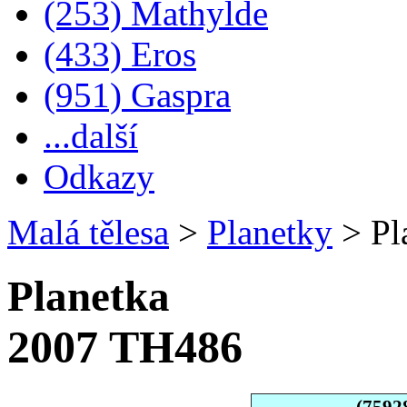
(253) Mathylde
(433) Eros
(951) Gaspra
...další
Odkazy
Malá tělesa
>
Planetky
>
Pl
Planetka
2007 TH486
(7592