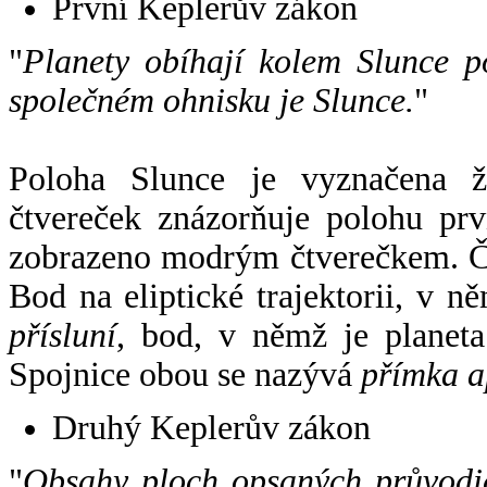
První Keplerův zákon
"
Planety obíhají kolem Slunce p
společném ohnisku je Slunce.
"
Poloha Slunce je vyznačena 
čtvereček znázorňuje polohu pr
zobrazeno modrým čtverečkem. Če
Bod na eliptické trajektorii, v n
přísluní
, bod, v němž je planet
Spojnice obou se nazývá
přímka a
Druhý Keplerův zákon
"
Obsahy ploch opsaných průvodič