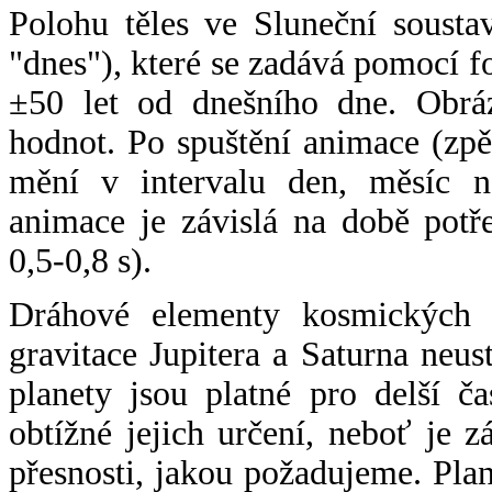
Polohu těles ve Sluneční sousta
"dnes"), které se zadává pomocí 
±50 let od dnešního dne. Obráz
hodnot. Po spuštění animace (zpě
mění v intervalu den, měsíc ne
animace je závislá na době potř
0,5-0,8 s).
Dráhové elementy kosmických t
gravitace Jupitera a Saturna neu
planety jsou platné pro delší č
obtížné jejich určení, neboť je 
přesnosti, jakou požadujeme. Pla