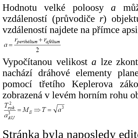
Hodnotu velké poloosy
a
může
vzdáleností (průvodiče
r
) objekt
vzdáleností najdete na přímce apsi
Vypočítanou velikost
a
lze zkont
nachází dráhové elementy plane
pomocí třetího Keplerova zák
zobrazená v levém horním rohu o
Stránka byla naposledy edi