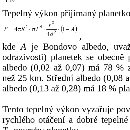
Tepelný výkon přijímaný planetko
,
kde
A
je Bondovo albedo, uvaž
odrazivosti) planetek se obecně
albedo (0,02 až 0,07) má 78 % z
než 25 km. Střední albedo (0,08 
albedo (0,13 až 0,28) má 18 % pla
Tento tepelný výkon vyzařuje po
rychlého otáčení a dobré tepelné