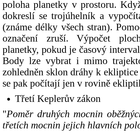
poloha planetky v prostoru. Kdy
dokreslí se trojúhelník a vypoč
(známe délky všech stran). Pomo
označení zruší. Výpočet ploch
planetky, pokud je časový interval
Body lze vybrat i mimo trajekto
zohledněn sklon dráhy k ekliptice
se pak počítají jen v rovině eklipti
Třetí Keplerův zákon
"
Poměr druhých mocnin oběžných
třetích mocnin jejich hlavních pol