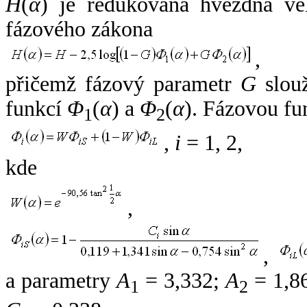
H
(
α
) je redukovaná hvězdná vel
fázového zákona
,
přičemž fázový parametr
G
slouž
funkcí
Φ
(
α
) a
Φ
(
α
). Fázovou fu
1
2
,
i
= 1, 2,
kde
,
,
a parametry
A
= 3,332;
A
= 1,8
1
2