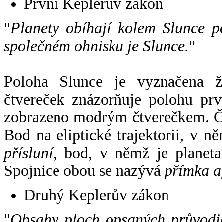
První Keplerův zákon
"
Planety obíhají kolem Slunce p
společném ohnisku je Slunce.
"
Poloha Slunce je vyznačena 
čtvereček znázorňuje polohu pr
zobrazeno modrým čtverečkem. Če
Bod na eliptické trajektorii, v n
přísluní
, bod, v němž je planet
Spojnice obou se nazývá
přímka a
Druhý Keplerův zákon
"
Obsahy ploch opsaných průvodič