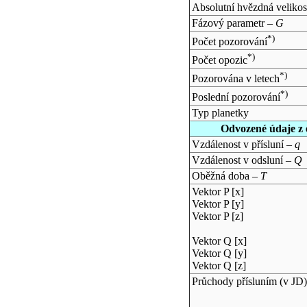
Absolutní hvězdná velikos
Fázový parametr –
G
*)
Počet pozorování
*)
Počet opozic
*)
Pozorována v letech
*)
Poslední pozorování
Typ planetky
Odvozené údaje z 
Vzdálenost v přísluní –
q
Vzdálenost v odsluní –
Q
Oběžná doba –
T
Vektor P [x]
Vektor P [y]
Vektor P [z]
Vektor Q [x]
Vektor Q [y]
Vektor Q [z]
Průchody přísluním (v
JD
)