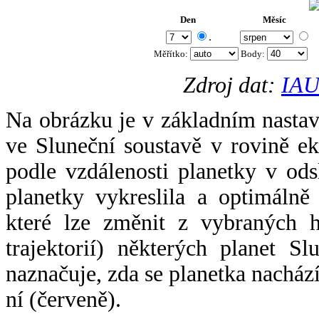
Den
Měsíc
.
Měřítko:
Body
:
Zdroj dat:
IAU
Na obrázku je v základním nastav
ve Sluneční soustavě v rovině ek
podle vzdálenosti planetky v odsl
planetky vykreslila a optimálně
které lze změnit z vybraných h
trajektorií) některých planet Sl
naznačuje, zda se planetka nacház
ní (červeně).