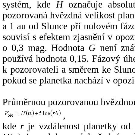
systém, kde
H
označuje absolut
pozorovaná hvězdná velikost plan
a 1 au od Slunce při nulovém fá
souvisí s efektem zjasnění v opoz
o 0,3 mag. Hodnota
G
není zná
používá hodnota 0,15. Fázový úh
k pozorovateli a směrem ke Slunc
pokud se planetka nachází v opozi
Průměrnou pozorovanou hvězdnou 
,
kde
r
je vzdálenost planetky od