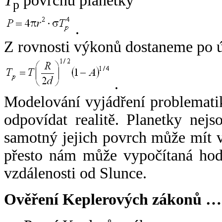
T
povrchu planetky
p
.
Z rovnosti výkonů dostaneme po 
.
Modelování vyjádření problemati
odpovídat realitě. Planetky nejso
samotný jejich povrch může mít v
přesto nám může vypočítaná hodn
vzdálenosti od Slunce.
Ověření Keplerových zákonů …