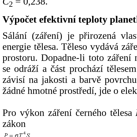
C
= 0,238.
2
Výpočet efektivní teploty plan
Sálání (záření) je přirozená vla
energie tělesa. Těleso vydává zá
prostoru. Dopadne-li toto záření n
se odráží a část prochází tělesem
závisí na jakosti a barvě povrch
žádné hmotné prostředí, jde o ele
Pro výkon záření černého tělesa
zákon