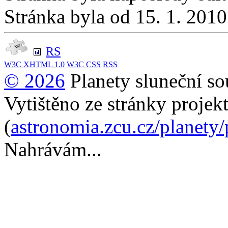
Stránka byla od 15. 1. 201
RS
W3C
XHTML 1.0
W3C
CSS
RSS
© 2026
Planety sluneční so
Vytištěno ze stránky projek
(
astronomia.zcu.cz/planety
Nahrávám...