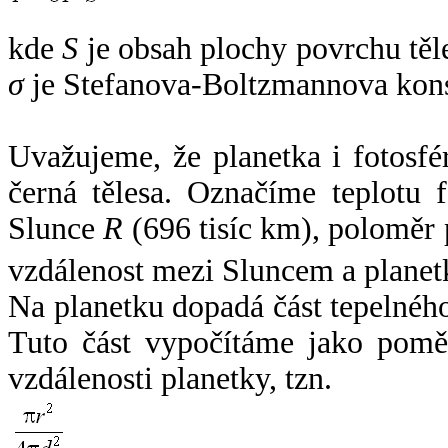
kde
S
je obsah plochy povrchu těl
σ
je Stefanova-Boltzmannova kons
Uvažujeme, že planetka i fotosfér
černá tělesa. Označíme teplotu 
Slunce
R
(696 tisíc km), poloměr
vzdálenost mezi Sluncem a plane
Na planetku dopadá část tepelnéh
Tuto část vypočítáme jako pomě
vzdálenosti planetky, tzn.