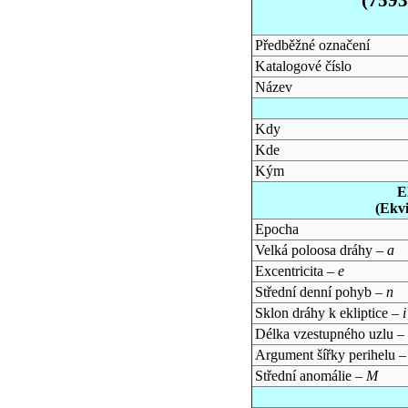
Předběžné označení
Katalogové číslo
Název
Kdy
Kde
Kým
E
(Ekv
Epocha
Velká poloosa dráhy –
a
Excentricita –
e
Střední denní pohyb –
n
Sklon dráhy k ekliptice –
i
Délka vzestupného uzlu –
Argument šířky perihelu 
Střední anomálie –
M