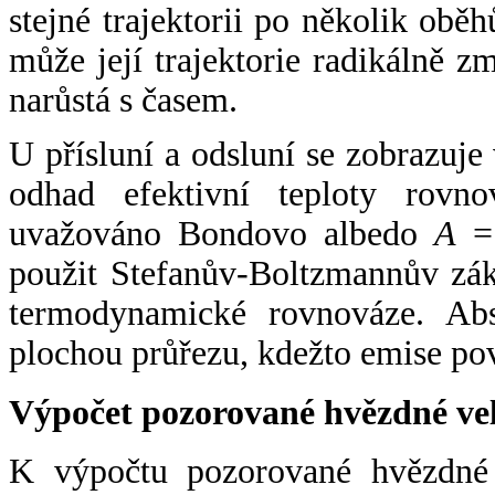
stejné trajektorii po několik oběh
může její trajektorie radikálně zm
narůstá s časem.
U přísluní a odsluní se zobrazuje
odhad efektivní teploty rovno
uvažováno Bondovo albedo
A
= 
použit Stefanův-Boltzmannův zák
termodynamické rovnováze. Abs
plochou průřezu, kdežto emise po
Výpočet pozorované hvězdné ve
K výpočtu pozorované hvězdné v