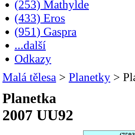
(253) Mathylde
(433) Eros
(951) Gaspra
...další
Odkazy
Malá tělesa
>
Planetky
>
Pl
Planetka
2007 UU92
(759