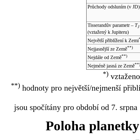
Průchody odsluním (v
JD
)
Tisserandův parametr –
T
J
(vztažený k Jupiteru)
Největší přiblížení k Zemi
**)
Nejjasnější ze Země
**)
Nejdále od Země
**
Nejméně jasná ze Země
*)
vztaženo
**)
hodnoty pro největší/nejmenší přibl
jsou spočítány pro období od 7. srpna
Poloha planetky