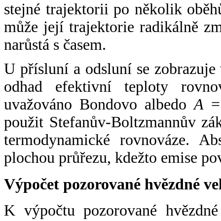
stejné trajektorii po několik oběh
může její trajektorie radikálně zm
narůstá s časem.
U přísluní a odsluní se zobrazuje
odhad efektivní teploty rovno
uvažováno Bondovo albedo
A
= 
použit Stefanův-Boltzmannův zák
termodynamické rovnováze. Abs
plochou průřezu, kdežto emise po
Výpočet pozorované hvězdné ve
K výpočtu pozorované hvězdné v