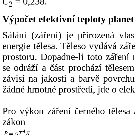
C
= 0,238.
2
Výpočet efektivní teploty plan
Sálání (záření) je přirozená vla
energie tělesa. Těleso vydává zá
prostoru. Dopadne-li toto záření n
se odráží a část prochází tělesem
závisí na jakosti a barvě povrch
žádné hmotné prostředí, jde o ele
Pro výkon záření černého tělesa
zákon