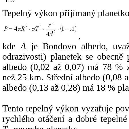
Tepelný výkon přijímaný planetko
,
kde
A
je Bondovo albedo, uvaž
odrazivosti) planetek se obecně
albedo (0,02 až 0,07) má 78 % z
než 25 km. Střední albedo (0,08 
albedo (0,13 až 0,28) má 18 % pla
Tento tepelný výkon vyzařuje po
rychlého otáčení a dobré tepelné