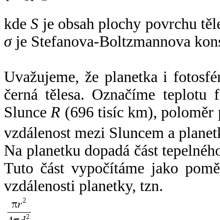
kde
S
je obsah plochy povrchu těl
σ
je Stefanova-Boltzmannova kons
Uvažujeme, že planetka i fotosfér
černá tělesa. Označíme teplotu 
Slunce
R
(696 tisíc km), poloměr
vzdálenost mezi Sluncem a plane
Na planetku dopadá část tepelnéh
Tuto část vypočítáme jako pomě
vzdálenosti planetky, tzn.