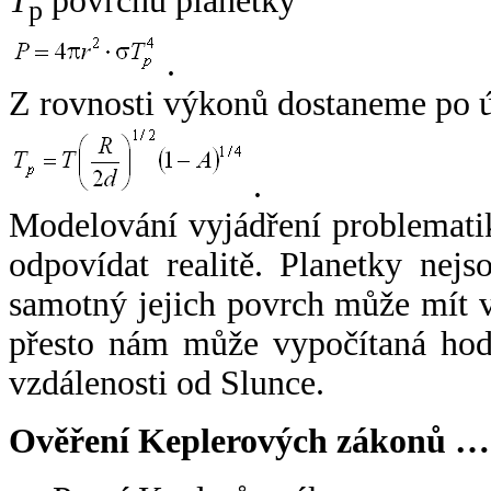
T
povrchu planetky
p
.
Z rovnosti výkonů dostaneme po 
.
Modelování vyjádření problemati
odpovídat realitě. Planetky nejso
samotný jejich povrch může mít v
přesto nám může vypočítaná hodn
vzdálenosti od Slunce.
Ověření Keplerových zákonů …