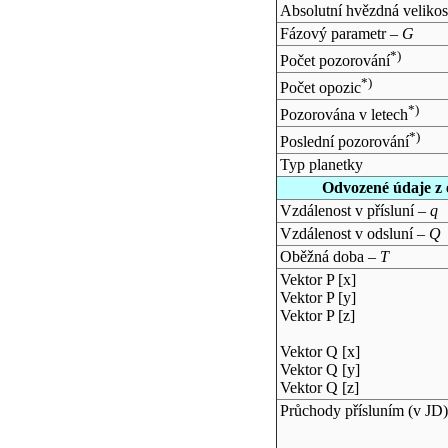
Absolutní hvězdná velikos
Fázový parametr –
G
*)
Počet pozorování
*)
Počet opozic
*)
Pozorována v letech
*)
Poslední pozorování
Typ planetky
Odvozené údaje z 
Vzdálenost v přísluní –
q
Vzdálenost v odsluní –
Q
Oběžná doba –
T
Vektor P [x]
Vektor P [y]
Vektor P [z]
Vektor Q [x]
Vektor Q [y]
Vektor Q [z]
Průchody přísluním (v
JD
)