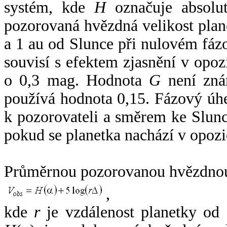
systém, kde
H
označuje absolut
pozorovaná hvězdná velikost plan
a 1 au od Slunce při nulovém fá
souvisí s efektem zjasnění v opoz
o 0,3 mag. Hodnota
G
není zná
používá hodnota 0,15. Fázový úh
k pozorovateli a směrem ke Slunc
pokud se planetka nachází v opozi
Průměrnou pozorovanou hvězdnou 
,
kde
r
je vzdálenost planetky od