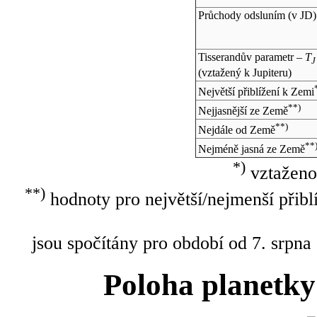
Průchody odsluním (v
JD
)
Tisserandův parametr –
T
J
(vztažený k Jupiteru)
Největší přiblížení k Zemi
**)
Nejjasnější ze Země
**)
Nejdále od Země
**
Nejméně jasná ze Země
*)
vztaženo
**)
hodnoty pro největší/nejmenší přibl
jsou spočítány pro období od 7. srpna
Poloha planetky