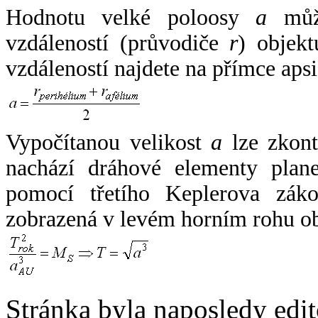
Hodnotu velké poloosy
a
může
vzdáleností (průvodiče
r
) objekt
vzdáleností najdete na přímce apsi
Vypočítanou velikost
a
lze zkont
nachází dráhové elementy plane
pomocí třetího Keplerova zák
zobrazená v levém horním rohu o
Stránka byla naposledy edi