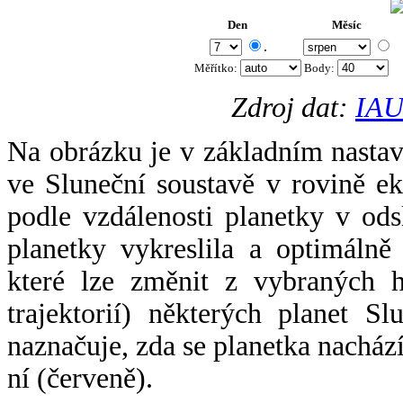
Den
Měsíc
.
Měřítko:
Body
:
Zdroj dat:
IAU
Na obrázku je v základním nastav
ve Sluneční soustavě v rovině ek
podle vzdálenosti planetky v odsl
planetky vykreslila a optimálně
které lze změnit z vybraných h
trajektorií) některých planet Sl
naznačuje, zda se planetka nacház
ní (červeně).