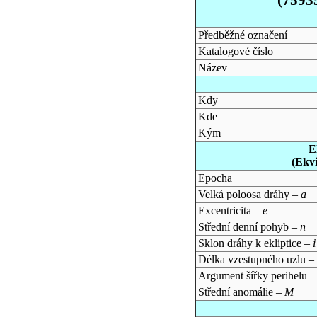
Předběžné označení
Katalogové číslo
Název
Kdy
Kde
Kým
E
(Ekv
Epocha
Velká poloosa dráhy –
a
Excentricita –
e
Střední denní pohyb –
n
Sklon dráhy k ekliptice –
i
Délka vzestupného uzlu –
Argument šířky perihelu 
Střední anomálie –
M