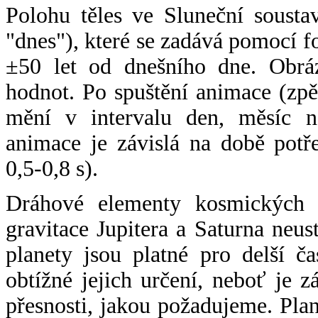
Polohu těles ve Sluneční sousta
"dnes"), které se zadává pomocí 
±50 let od dnešního dne. Obráz
hodnot. Po spuštění animace (zpě
mění v intervalu den, měsíc ne
animace je závislá na době potř
0,5-0,8 s).
Dráhové elementy kosmických t
gravitace Jupitera a Saturna neu
planety jsou platné pro delší č
obtížné jejich určení, neboť je 
přesnosti, jakou požadujeme. Pla