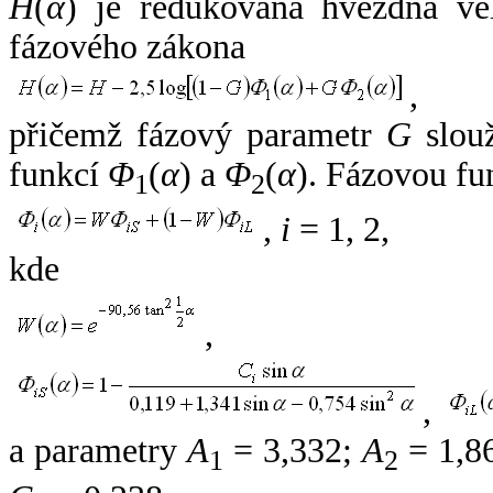
H
(
α
) je redukovaná hvězdná vel
fázového zákona
,
přičemž fázový parametr
G
slouž
funkcí
Φ
(
α
) a
Φ
(
α
). Fázovou fu
1
2
,
i
= 1, 2,
kde
,
,
a parametry
A
= 3,332;
A
= 1,8
1
2