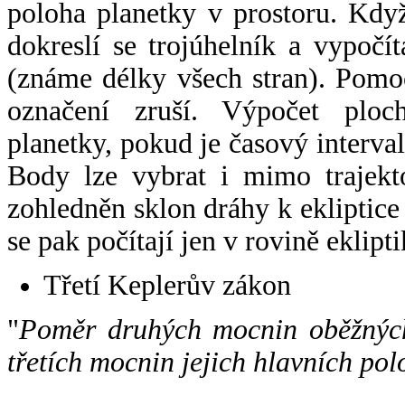
poloha planetky v prostoru. Kdy
dokreslí se trojúhelník a vypoč
(známe délky všech stran). Pomo
označení zruší. Výpočet ploch
planetky, pokud je časový interval
Body lze vybrat i mimo trajekto
zohledněn sklon dráhy k ekliptice
se pak počítají jen v rovině eklipti
Třetí Keplerův zákon
"
Poměr druhých mocnin oběžných
třetích mocnin jejich hlavních pol