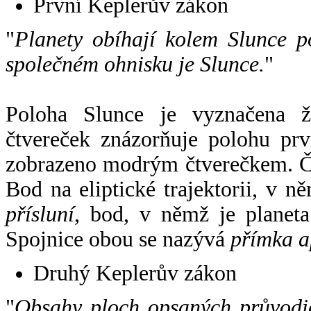
První Keplerův zákon
"
Planety obíhají kolem Slunce p
společném ohnisku je Slunce.
"
Poloha Slunce je vyznačena 
čtvereček znázorňuje polohu pr
zobrazeno modrým čtverečkem. Če
Bod na eliptické trajektorii, v n
přísluní
, bod, v němž je planet
Spojnice obou se nazývá
přímka a
Druhý Keplerův zákon
"
Obsahy ploch opsaných průvodič