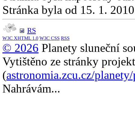
Stránka byla od 15. 1. 201
RS
W3C
XHTML 1.0
W3C
CSS
RSS
© 2026
Planety sluneční so
Vytištěno ze stránky projek
(
astronomia.zcu.cz/planety
Nahrávám...