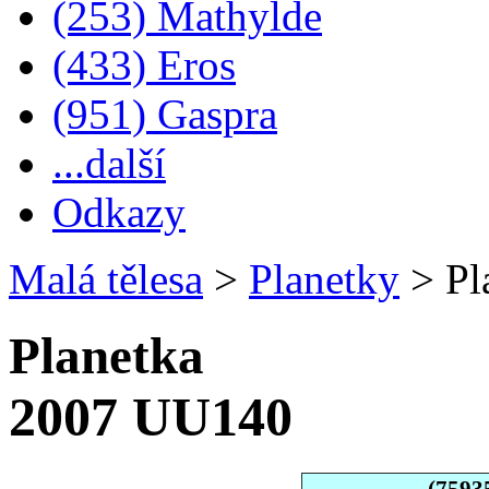
(253) Mathylde
(433) Eros
(951) Gaspra
...další
Odkazy
Malá tělesa
>
Planetky
>
Pl
Planetka
2007 UU140
(7593