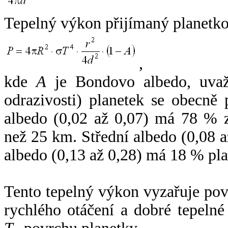
Tepelný výkon přijímaný planetko
,
kde
A
je Bondovo albedo, uvaž
odrazivosti) planetek se obecně
albedo (0,02 až 0,07) má 78 % z
než 25 km. Střední albedo (0,08 
albedo (0,13 až 0,28) má 18 % pla
Tento tepelný výkon vyzařuje po
rychlého otáčení a dobré tepelné