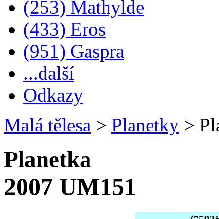
(253) Mathylde
(433) Eros
(951) Gaspra
...další
Odkazy
Malá tělesa
>
Planetky
>
Pl
Planetka
2007 UM151
(7593