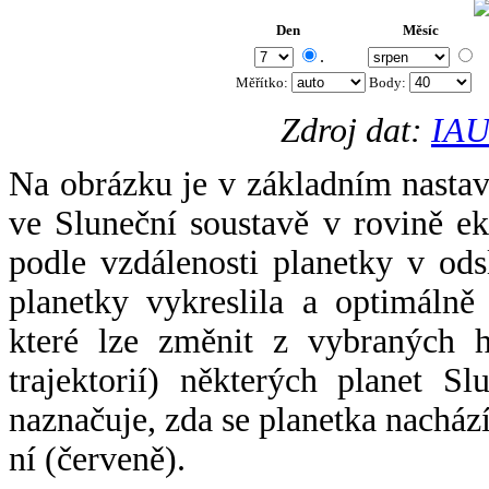
Den
Měsíc
.
Měřítko:
Body
:
Zdroj dat:
IAU
Na obrázku je v základním nastav
ve Sluneční soustavě v rovině ek
podle vzdálenosti planetky v odsl
planetky vykreslila a optimálně
které lze změnit z vybraných h
trajektorií) některých planet Sl
naznačuje, zda se planetka nacház
ní (červeně).