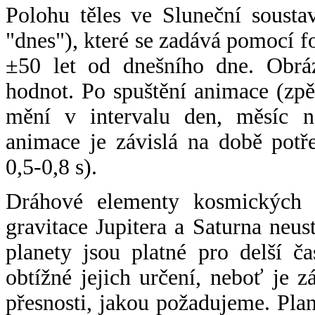
Polohu těles ve Sluneční sousta
"dnes"), které se zadává pomocí 
±50 let od dnešního dne. Obráz
hodnot. Po spuštění animace (zpě
mění v intervalu den, měsíc ne
animace je závislá na době potř
0,5-0,8 s).
Dráhové elementy kosmických t
gravitace Jupitera a Saturna neu
planety jsou platné pro delší č
obtížné jejich určení, neboť je 
přesnosti, jakou požadujeme. Pla