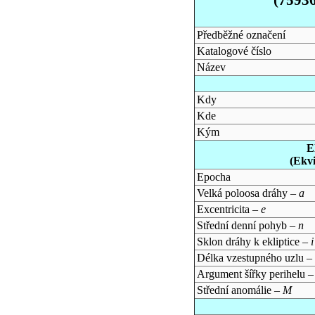
Předběžné označení
Katalogové číslo
Název
Kdy
Kde
Kým
E
(Ekv
Epocha
Velká poloosa dráhy –
a
Excentricita –
e
Střední denní pohyb –
n
Sklon dráhy k ekliptice –
i
Délka vzestupného uzlu –
Argument šířky perihelu 
Střední anomálie –
M