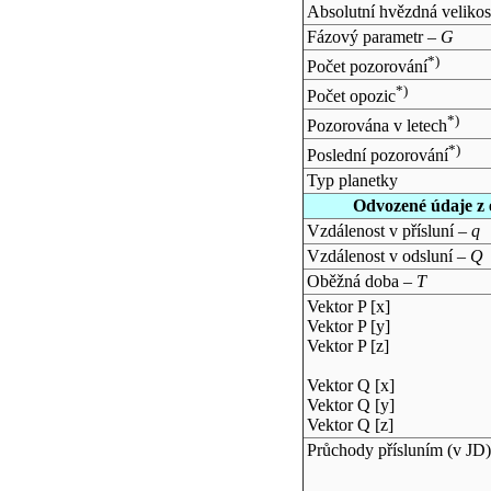
Absolutní hvězdná velikos
Fázový parametr –
G
*)
Počet pozorování
*)
Počet opozic
*)
Pozorována v letech
*)
Poslední pozorování
Typ planetky
Odvozené údaje z 
Vzdálenost v přísluní –
q
Vzdálenost v odsluní –
Q
Oběžná doba –
T
Vektor P [x]
Vektor P [y]
Vektor P [z]
Vektor Q [x]
Vektor Q [y]
Vektor Q [z]
Průchody přísluním (v
JD
)