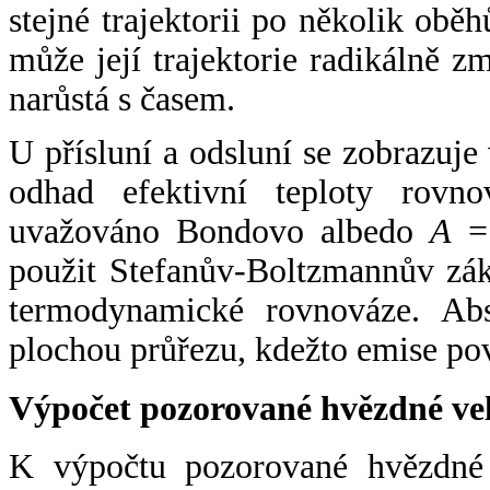
stejné trajektorii po několik oběh
může její trajektorie radikálně zm
narůstá s časem.
U přísluní a odsluní se zobrazuje
odhad efektivní teploty rovno
uvažováno Bondovo albedo
A
= 
použit Stefanův-Boltzmannův zák
termodynamické rovnováze. Abs
plochou průřezu, kdežto emise po
Výpočet pozorované hvězdné ve
K výpočtu pozorované hvězdné v