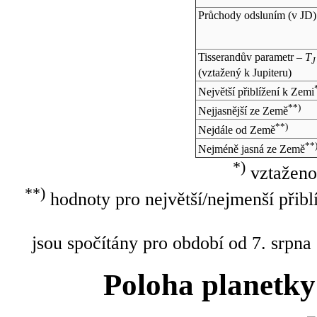
Průchody odsluním (v
JD
)
Tisserandův parametr –
T
J
(vztažený k Jupiteru)
Největší přiblížení k Zemi
**)
Nejjasnější ze Země
**)
Nejdále od Země
**
Nejméně jasná ze Země
*)
vztaženo
**)
hodnoty pro největší/nejmenší přibl
jsou spočítány pro období od 7. srpna
Poloha planetky