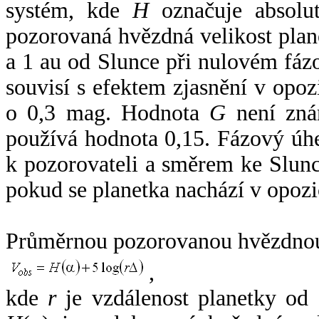
systém, kde
H
označuje absolut
pozorovaná hvězdná velikost plan
a 1 au od Slunce při nulovém fá
souvisí s efektem zjasnění v opoz
o 0,3 mag. Hodnota
G
není zná
používá hodnota 0,15. Fázový úh
k pozorovateli a směrem ke Slunc
pokud se planetka nachází v opozi
Průměrnou pozorovanou hvězdnou 
,
kde
r
je vzdálenost planetky od