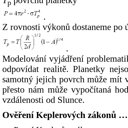
T
povrchu planetky
p
.
Z rovnosti výkonů dostaneme po 
.
Modelování vyjádření problemati
odpovídat realitě. Planetky nejso
samotný jejich povrch může mít v
přesto nám může vypočítaná hodn
vzdálenosti od Slunce.
Ověření Keplerových zákonů …