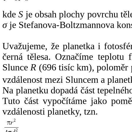
kde
S
je obsah plochy povrchu těl
σ
je Stefanova-Boltzmannova kons
Uvažujeme, že planetka i fotosfér
černá tělesa. Označíme teplotu 
Slunce
R
(696 tisíc km), poloměr
vzdálenost mezi Sluncem a plane
Na planetku dopadá část tepelnéh
Tuto část vypočítáme jako pomě
vzdálenosti planetky, tzn.