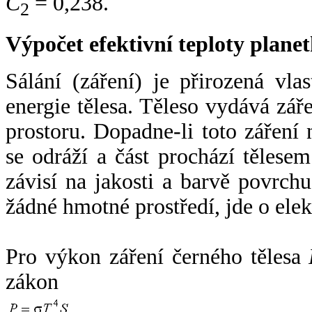
C
= 0,238.
2
Výpočet efektivní teploty plan
Sálání (záření) je přirozená vla
energie tělesa. Těleso vydává zá
prostoru. Dopadne-li toto záření n
se odráží a část prochází tělesem
závisí na jakosti a barvě povrch
žádné hmotné prostředí, jde o ele
Pro výkon záření černého tělesa
zákon