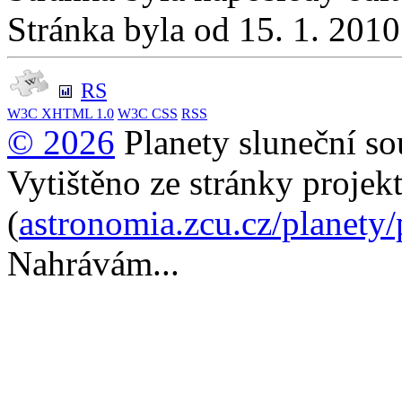
Stránka byla od 15. 1. 201
RS
W3C
XHTML 1.0
W3C
CSS
RSS
© 2026
Planety sluneční so
Vytištěno ze stránky projek
(
astronomia.zcu.cz/planety
Nahrávám...