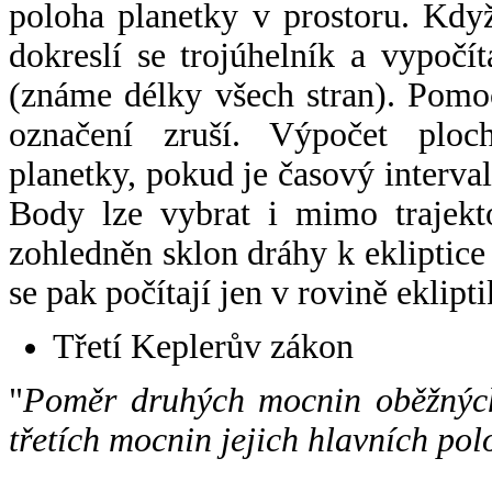
poloha planetky v prostoru. Kdy
dokreslí se trojúhelník a vypoč
(známe délky všech stran). Pomo
označení zruší. Výpočet ploch
planetky, pokud je časový interval
Body lze vybrat i mimo trajekto
zohledněn sklon dráhy k ekliptice
se pak počítají jen v rovině eklipti
Třetí Keplerův zákon
"
Poměr druhých mocnin oběžných
třetích mocnin jejich hlavních pol