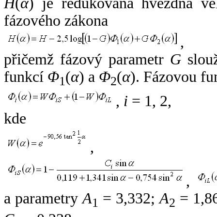
H
(
α
) je redukovaná hvězdná vel
fázového zákona
,
přičemž fázový parametr
G
slouž
funkcí
Φ
(
α
) a
Φ
(
α
). Fázovou fu
1
2
,
i
= 1, 2,
kde
,
,
a parametry
A
= 3,332;
A
= 1,8
1
2