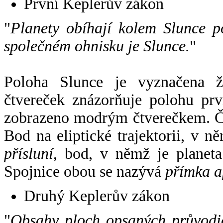
První Keplerův zákon
"
Planety obíhají kolem Slunce p
společném ohnisku je Slunce.
"
Poloha Slunce je vyznačena 
čtvereček znázorňuje polohu pr
zobrazeno modrým čtverečkem. Če
Bod na eliptické trajektorii, v n
přísluní
, bod, v němž je planet
Spojnice obou se nazývá
přímka a
Druhý Keplerův zákon
"
Obsahy ploch opsaných průvodič