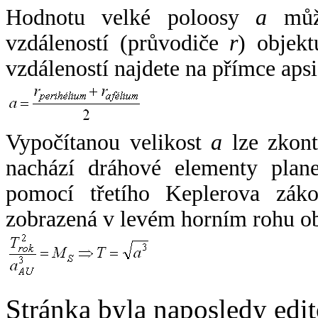
Hodnotu velké poloosy
a
může
vzdáleností (průvodiče
r
) objekt
vzdáleností najdete na přímce apsi
Vypočítanou velikost
a
lze zkont
nachází dráhové elementy plane
pomocí třetího Keplerova zák
zobrazená v levém horním rohu o
Stránka byla naposledy edi