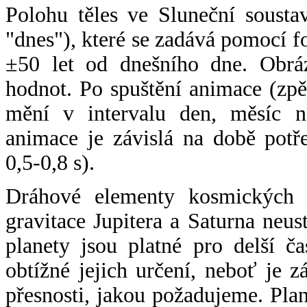
Polohu těles ve Sluneční sousta
"dnes"), které se zadává pomocí 
±50 let od dnešního dne. Obráz
hodnot. Po spuštění animace (zpě
mění v intervalu den, měsíc ne
animace je závislá na době potř
0,5-0,8 s).
Dráhové elementy kosmických t
gravitace Jupitera a Saturna neu
planety jsou platné pro delší č
obtížné jejich určení, neboť je 
přesnosti, jakou požadujeme. Pla