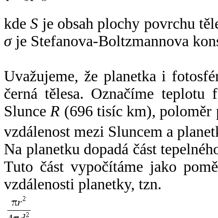
kde
S
je obsah plochy povrchu těl
σ
je Stefanova-Boltzmannova kons
Uvažujeme, že planetka i fotosfér
černá tělesa. Označíme teplotu 
Slunce
R
(696 tisíc km), poloměr
vzdálenost mezi Sluncem a plane
Na planetku dopadá část tepelnéh
Tuto část vypočítáme jako pomě
vzdálenosti planetky, tzn.