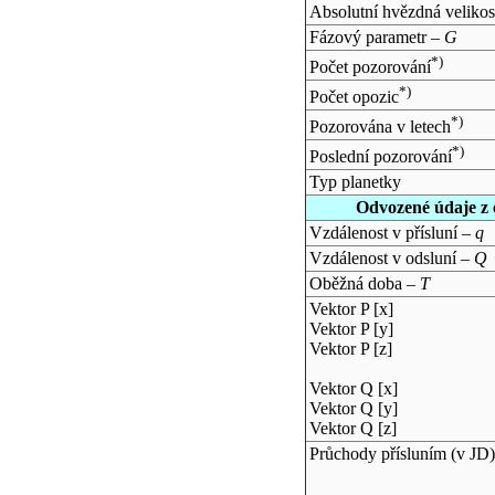
Absolutní hvězdná velikos
Fázový parametr –
G
*)
Počet pozorování
*)
Počet opozic
*)
Pozorována v letech
*)
Poslední pozorování
Typ planetky
Odvozené údaje z 
Vzdálenost v přísluní –
q
Vzdálenost v odsluní –
Q
Oběžná doba –
T
Vektor P [x]
Vektor P [y]
Vektor P [z]
Vektor Q [x]
Vektor Q [y]
Vektor Q [z]
Průchody přísluním (v
JD
)