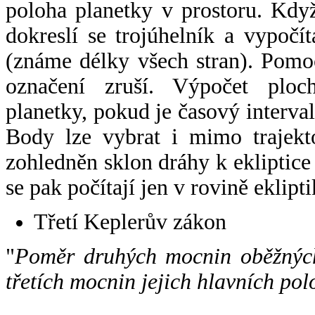
poloha planetky v prostoru. Kdy
dokreslí se trojúhelník a vypoč
(známe délky všech stran). Pomo
označení zruší. Výpočet ploch
planetky, pokud je časový interval
Body lze vybrat i mimo trajekto
zohledněn sklon dráhy k ekliptice
se pak počítají jen v rovině eklipti
Třetí Keplerův zákon
"
Poměr druhých mocnin oběžných
třetích mocnin jejich hlavních pol