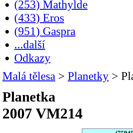
(253) Mathylde
(433) Eros
(951) Gaspra
...další
Odkazy
Malá tělesa
>
Planetky
>
Pl
Planetka
2007 VM214
(7594