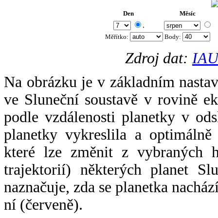
Den
Měsíc
.
Měřítko:
Body
:
Zdroj dat:
IAU
Na obrázku je v základním nastav
ve Sluneční soustavě v rovině ek
podle vzdálenosti planetky v odsl
planetky vykreslila a optimálně
které lze změnit z vybraných h
trajektorií) některých planet Sl
naznačuje, zda se planetka nacház
ní (červeně).