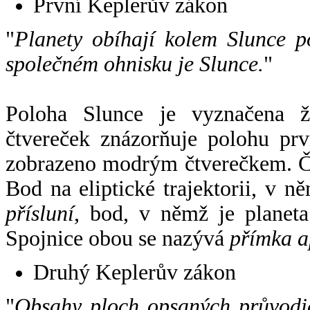
První Keplerův zákon
"
Planety obíhají kolem Slunce p
společném ohnisku je Slunce.
"
Poloha Slunce je vyznačena 
čtvereček znázorňuje polohu pr
zobrazeno modrým čtverečkem. Če
Bod na eliptické trajektorii, v n
přísluní
, bod, v němž je planet
Spojnice obou se nazývá
přímka a
Druhý Keplerův zákon
"
Obsahy ploch opsaných průvodič