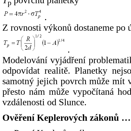
T
povrchu planetky
p
.
Z rovnosti výkonů dostaneme po 
.
Modelování vyjádření problemati
odpovídat realitě. Planetky nejso
samotný jejich povrch může mít v
přesto nám může vypočítaná hodn
vzdálenosti od Slunce.
Ověření Keplerových zákonů …