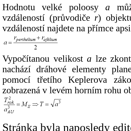
Hodnotu velké poloosy
a
může
vzdáleností (průvodiče
r
) objekt
vzdáleností najdete na přímce apsi
Vypočítanou velikost
a
lze zkont
nachází dráhové elementy plane
pomocí třetího Keplerova zák
zobrazená v levém horním rohu o
Stránka byla naposledy edi