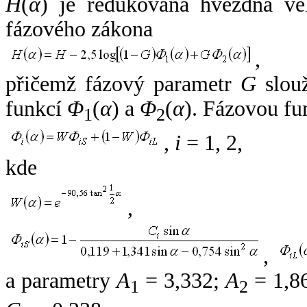
H
(
α
) je redukovaná hvězdná vel
fázového zákona
,
přičemž fázový parametr
G
slouž
funkcí
Φ
(
α
) a
Φ
(
α
). Fázovou fu
1
2
,
i
= 1, 2,
kde
,
,
a parametry
A
= 3,332;
A
= 1,8
1
2