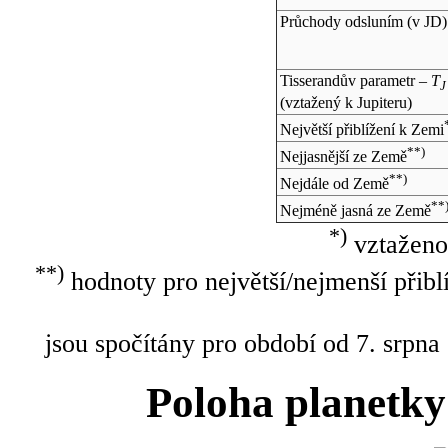
Průchody odsluním (v
JD
)
Tisserandův parametr –
T
J
(vztažený k Jupiteru)
Největší přiblížení k Zemi
**)
Nejjasnější ze Země
**)
Nejdále od Země
**
Nejméně jasná ze Země
*)
vztaženo
**)
hodnoty pro největší/nejmenší přibl
jsou spočítány pro období od 7. srpna
Poloha planetky