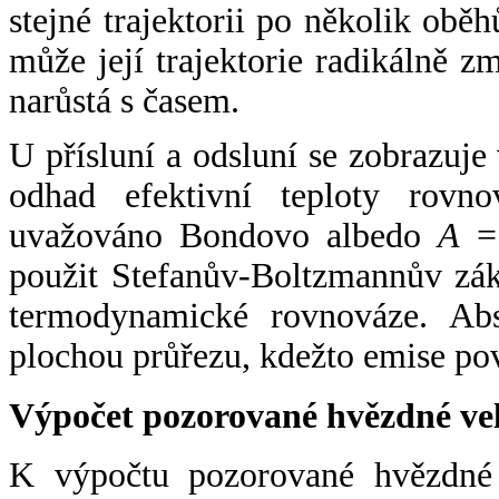
stejné trajektorii po několik oběh
může její trajektorie radikálně zm
narůstá s časem.
U přísluní a odsluní se zobrazuje
odhad efektivní teploty rovno
uvažováno Bondovo albedo
A
= 
použit Stefanův-Boltzmannův zák
termodynamické rovnováze. Abs
plochou průřezu, kdežto emise po
Výpočet pozorované hvězdné ve
K výpočtu pozorované hvězdné v