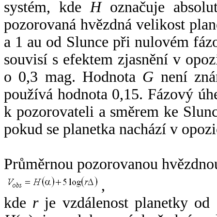
systém, kde
H
označuje absolut
pozorovaná hvězdná velikost plan
a 1 au od Slunce při nulovém fá
souvisí s efektem zjasnění v opoz
o 0,3 mag. Hodnota
G
není zná
používá hodnota 0,15. Fázový úh
k pozorovateli a směrem ke Slunc
pokud se planetka nachází v opozi
Průměrnou pozorovanou hvězdnou 
,
kde
r
je vzdálenost planetky od