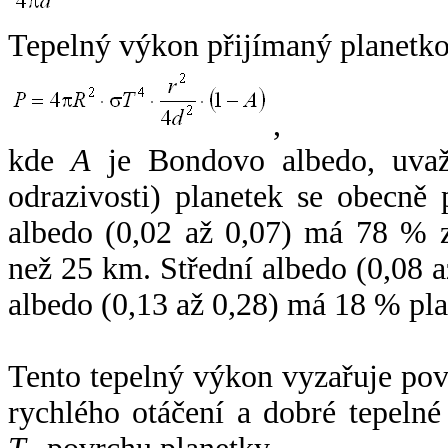
Tepelný výkon přijímaný planetko
,
kde
A
je Bondovo albedo, uvaž
odrazivosti) planetek se obecně
albedo (0,02 až 0,07) má 78 % z
než 25 km. Střední albedo (0,08 
albedo (0,13 až 0,28) má 18 % pla
Tento tepelný výkon vyzařuje po
rychlého otáčení a dobré tepelné