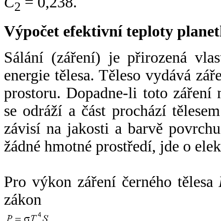
C
= 0,238.
2
Výpočet efektivní teploty plan
Sálání (záření) je přirozená vla
energie tělesa. Těleso vydává zá
prostoru. Dopadne-li toto záření n
se odráží a část prochází tělesem
závisí na jakosti a barvě povrch
žádné hmotné prostředí, jde o ele
Pro výkon záření černého tělesa
zákon