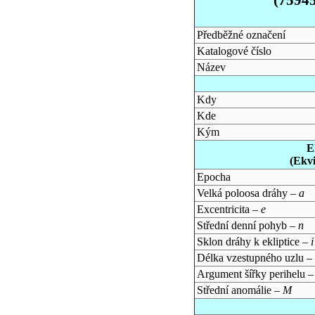
Předběžné označení
Katalogové číslo
Název
Kdy
Kde
Kým
E
(Ekv
Epocha
Velká poloosa dráhy –
a
Excentricita –
e
Střední denní pohyb –
n
Sklon dráhy k ekliptice –
i
Délka vzestupného uzlu –
Argument šířky perihelu 
Střední anomálie –
M