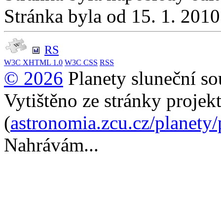
Stránka byla od 15. 1. 201
RS
W3C
XHTML 1.0
W3C
CSS
RSS
© 2026
Planety sluneční so
Vytištěno ze stránky projek
(
astronomia.zcu.cz/planety
Nahrávám...