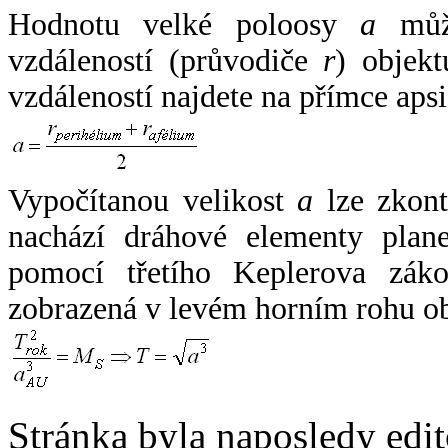
Hodnotu velké poloosy
a
může
vzdáleností (průvodiče
r
) objekt
vzdáleností najdete na přímce apsi
Vypočítanou velikost
a
lze zkont
nachází dráhové elementy plane
pomocí třetího Keplerova zák
zobrazená v levém horním rohu o
Stránka byla naposledy edi