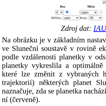
Den
Měsíc
.
Měřítko:
Body
:
Zdroj dat:
IAU
Na obrázku je v základním nastav
ve Sluneční soustavě v rovině ek
podle vzdálenosti planetky v odsl
planetky vykreslila a optimálně
které lze změnit z vybraných h
trajektorií) některých planet Sl
naznačuje, zda se planetka nacház
ní (červeně).