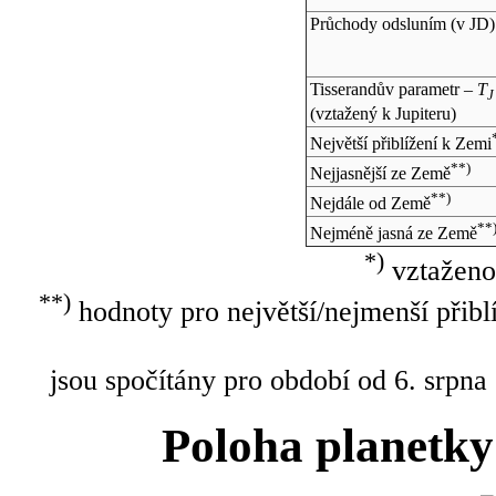
Průchody odsluním (v
JD
)
Tisserandův parametr –
T
J
(vztažený k Jupiteru)
Největší přiblížení k Zemi
**)
Nejjasnější ze Země
**)
Nejdále od Země
**
Nejméně jasná ze Země
*)
vztaženo
**)
hodnoty pro největší/nejmenší přibl
jsou spočítány pro období od 6. srpna
Poloha planetky