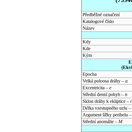
Předběžné označení
Katalogové číslo
Název
Kdy
Kde
Kým
E
(Ekv
Epocha
Velká poloosa dráhy –
a
Excentricita –
e
Střední denní pohyb –
n
Sklon dráhy k ekliptice –
i
Délka vzestupného uzlu –
Argument šířky perihelu 
Střední anomálie –
M