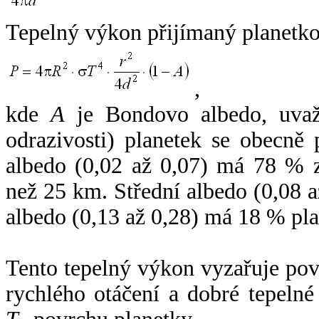
Tepelný výkon přijímaný planetko
,
kde
A
je Bondovo albedo, uvaž
odrazivosti) planetek se obecně
albedo (0,02 až 0,07) má 78 % z
než 25 km. Střední albedo (0,08 
albedo (0,13 až 0,28) má 18 % pla
Tento tepelný výkon vyzařuje po
rychlého otáčení a dobré tepelné