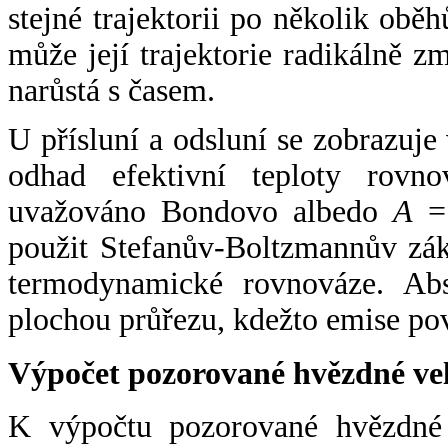
stejné trajektorii po několik oběh
může její trajektorie radikálně zm
narůstá s časem.
U přísluní a odsluní se zobrazuje
odhad efektivní teploty rovno
uvažováno Bondovo albedo
A
= 
použit Stefanův-Boltzmannův zák
termodynamické rovnováze. Abs
plochou průřezu, kdežto emise po
Výpočet pozorované hvězdné ve
K výpočtu pozorované hvězdné v