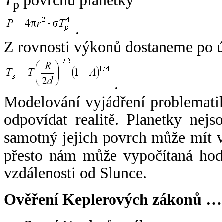
T
povrchu planetky
p
.
Z rovnosti výkonů dostaneme po 
.
Modelování vyjádření problemati
odpovídat realitě. Planetky nejso
samotný jejich povrch může mít v
přesto nám může vypočítaná hodn
vzdálenosti od Slunce.
Ověření Keplerových zákonů …