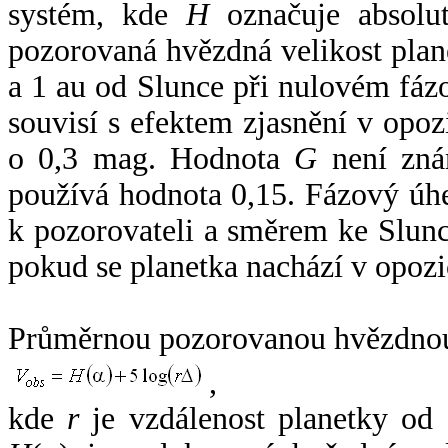
systém, kde
H
označuje absolut
pozorovaná hvězdná velikost plan
a 1 au od Slunce při nulovém fá
souvisí s efektem zjasnění v opoz
o 0,3 mag. Hodnota
G
není zná
používá hodnota 0,15. Fázový úh
k pozorovateli a směrem ke Slunc
pokud se planetka nachází v opozi
Průměrnou pozorovanou hvězdnou 
,
kde
r
je vzdálenost planetky od