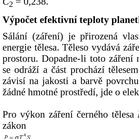
C
= 0,238.
2
Výpočet efektivní teploty plan
Sálání (záření) je přirozená vla
energie tělesa. Těleso vydává zá
prostoru. Dopadne-li toto záření n
se odráží a část prochází tělesem
závisí na jakosti a barvě povrch
žádné hmotné prostředí, jde o ele
Pro výkon záření černého tělesa
zákon