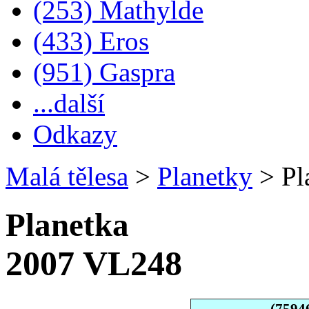
(253) Mathylde
(433) Eros
(951) Gaspra
...další
Odkazy
Malá tělesa
>
Planetky
>
Pl
Planetka
2007 VL248
(7594