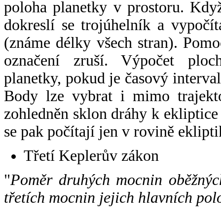
poloha planetky v prostoru. Kdy
dokreslí se trojúhelník a vypoč
(známe délky všech stran). Pomo
označení zruší. Výpočet ploch
planetky, pokud je časový interval
Body lze vybrat i mimo trajekto
zohledněn sklon dráhy k ekliptice
se pak počítají jen v rovině eklipti
Třetí Keplerův zákon
"
Poměr druhých mocnin oběžných
třetích mocnin jejich hlavních pol