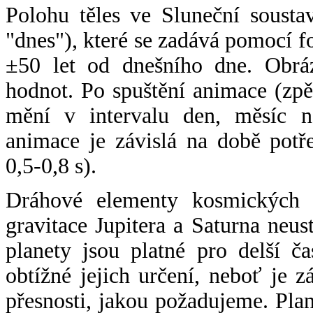
Polohu těles ve Sluneční sousta
"dnes"), které se zadává pomocí 
±50 let od dnešního dne. Obráz
hodnot. Po spuštění animace (zpě
mění v intervalu den, měsíc ne
animace je závislá na době potř
0,5-0,8 s).
Dráhové elementy kosmických t
gravitace Jupitera a Saturna neu
planety jsou platné pro delší č
obtížné jejich určení, neboť je 
přesnosti, jakou požadujeme. Pla