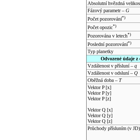
Absolutní hvězdná velikos
Fázový parametr –
G
*)
Počet pozorování
*)
Počet opozic
*)
Pozorována v letech
*)
Poslední pozorování
Typ planetky
Odvozené údaje z 
Vzdálenost v přísluní –
q
Vzdálenost v odsluní –
Q
Oběžná doba –
T
Vektor P [x]
Vektor P [y]
Vektor P [z]
Vektor Q [x]
Vektor Q [y]
Vektor Q [z]
Průchody přísluním (v
JD
)