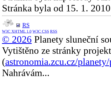
Stránka byla od 15. 1. 201
RS
W3C
XHTML 1.0
W3C
CSS
RSS
© 2026
Planety sluneční so
Vytištěno ze stránky projek
(
astronomia.zcu.cz/planety
Nahrávám...