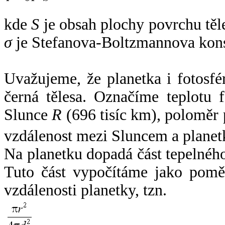
kde
S
je obsah plochy povrchu těl
σ
je Stefanova-Boltzmannova kons
Uvažujeme, že planetka i fotosfér
černá tělesa. Označíme teplotu 
Slunce
R
(696 tisíc km), poloměr
vzdálenost mezi Sluncem a plane
Na planetku dopadá část tepelnéh
Tuto část vypočítáme jako pomě
vzdálenosti planetky, tzn.