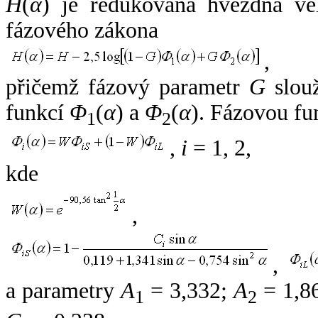
H
(
α
) je redukovaná hvězdná vel
fázového zákona
,
přičemž fázový parametr
G
slouž
funkcí
Φ
(
α
) a
Φ
(
α
). Fázovou fu
1
2
,
i
= 1, 2,
kde
,
,
a parametry
A
= 3,332;
A
= 1,8
1
2