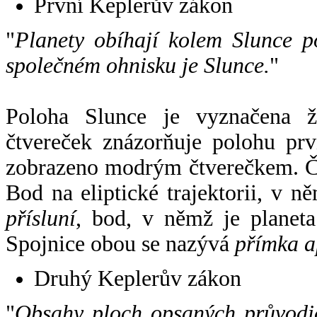
První Keplerův zákon
"
Planety obíhají kolem Slunce p
společném ohnisku je Slunce.
"
Poloha Slunce je vyznačena 
čtvereček znázorňuje polohu pr
zobrazeno modrým čtverečkem. Če
Bod na eliptické trajektorii, v n
přísluní
, bod, v němž je planet
Spojnice obou se nazývá
přímka a
Druhý Keplerův zákon
"
Obsahy ploch opsaných průvodič