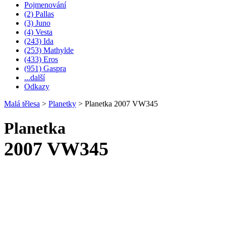
Pojmenování
(2) Pallas
(3) Juno
(4) Vesta
(243) Ida
(253) Mathylde
(433) Eros
(951) Gaspra
...další
Odkazy
Malá tělesa
>
Planetky
>
Planetka 2007 VW345
Planetka
2007 VW345