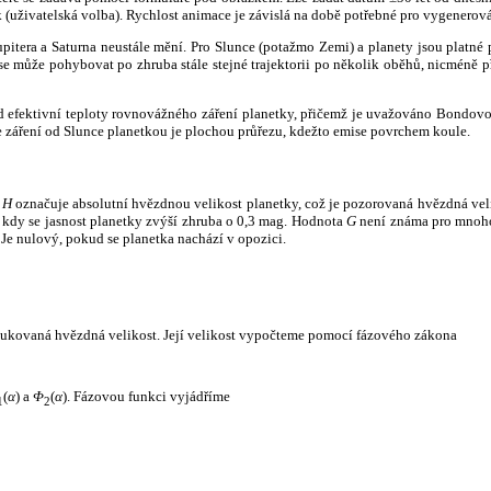
k (uživatelská volba). Rychlost animace je závislá na době potřebné pro vygenerová
itera a Saturna neustále mění. Pro Slunce (potažmo Zemi) a planety jsou platné p
 může pohybovat po zhruba stále stejné trajektorii po několik oběhů, nicméně při p
had efektivní teploty rovnovážného záření planetky, přičemž je uvažováno Bondov
záření od Slunce planetkou je plochou průřezu, kdežto emise povrchem koule.
e
H
označuje absolutní hvězdnou velikost planetky, což je pozorovaná hvězdná veli
i, kdy se jasnost planetky zvýší zhruba o 0,3 mag. Hodnota
G
není známa pro mnoho 
Je nulový, pokud se planetka nachází v opozici.
edukovaná hvězdná velikost. Její velikost vypočteme pomocí fázového zákona
(
α
) a
Φ
(
α
). Fázovou funkci vyjádříme
1
2