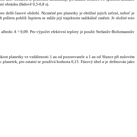
ní obrázku (řádově 0,5-0,8 s).
ro delší časové období. Nicméně pro planetky je obtížné jejich určení, neboť je
růletu poblíž Jupiteru se může její trajektorie radikálně změnit. Je složité toto
o albedo
A
= 0,09. Pro výpočet efektivní teploty je použit Stefanův-Boltzmannův
kost planetky ve vzdálenosti 1 au od pozorovatele a 1 au od Slunce při nulovém
planetek, pro ostatní se používá hodnota 0,15. Fázový úhel
α
je definován jako