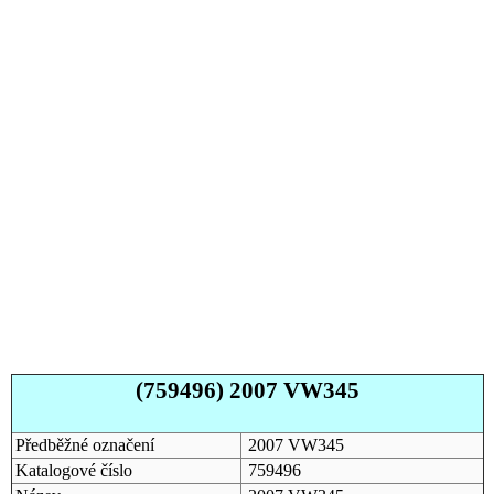
(759496) 2007 VW345
Předběžné označení
2007 VW345
Katalogové číslo
759496