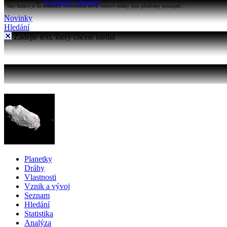
Katalogy objektů
Tato funkce je na stránkách Astronomia nová, testové otázky jsou přidávány postupně...
Novinky
Hledání
Zadejte text, který chcete hledat
Planetky
Dráhy
Vlastnosti
Vznik a vývoj
Seznam
Hledání
Statistika
Analýza