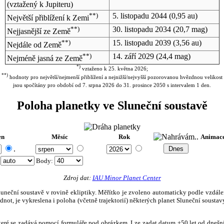
(vztažený k Jupiteru)
**)
5. listopadu 2044
(0,95 au)
Největší přiblížení k Zemi
**)
30. listopadu 2034
(20,7 mag)
Nejjasnější ze Země
**)
15. listopadu 2039
(3,56 au)
Nejdále od Země
**)
14. září 2029
(24,4 mag)
Nejméně jasná ze Země
*)
vztaženo k 25. května 2026;
**)
hodnoty pro největší/nejmenší přiblížení a nejnižší/nejvyšší pozorovanou hvězdnou velikost
jsou spočítány pro období od 7. srpna 2026 do 31. prosince 2050 s intervalem 1 den.
Poloha planetky ve Sluneční soustavě
en
Měsíc
Rok
Animac
.
:
Body
:
Zdroj dat:
IAU Minor Planet Center
eční soustavě v rovině ekliptiky. Měřítko je zvoleno automaticky podle vzdálenost
not, je vykreslena i poloha (včetně trajektorií) některých planet Sluneční soustavy
, které se zadává pomocí formuláře pod obrázkem. Lze zadat datum ±50 let od dneš