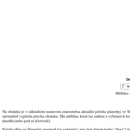
D
Měřítko
Na obrázku je v základním nastavení znázorněna aktuální poloha planetky ve Slun
optimálně vyplnila plochu obrázku. Dle měřítka, které lze změnit z vybraných hod
(modře) nebo pod ní (červeně).
Polohu těles ve Sluneční soustavě lze vykreslit i pro jiné datum (nebo "dnes")