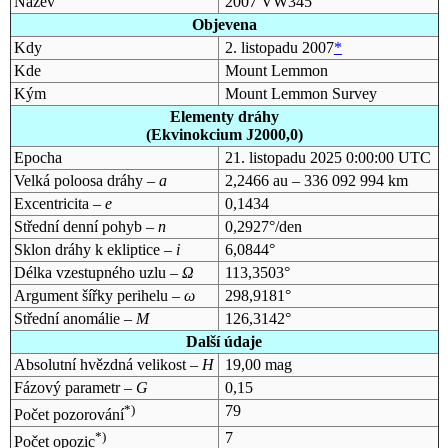
Název
2007 VW345
Objevena
Kdy
2. listopadu 2007
*
Kde
Mount Lemmon
Kým
Mount Lemmon Survey
Elementy dráhy
(Ekvinokcium J2000,0)
Epocha
21. listopadu 2025 0:00:00 UTC
Velká poloosa dráhy –
a
2,2466 au – 336 092 994 km
Excentricita –
e
0,1434
Střední denní pohyb –
n
0,2927°/den
Sklon dráhy k ekliptice –
i
6,0844°
Délka vzestupného uzlu –
Ω
113,3503°
Argument šířky perihelu –
ω
298,9181°
Střední anomálie –
M
126,3142°
Další údaje
Absolutní hvězdná velikost –
H
19,00 mag
Fázový parametr –
G
0,15
*)
79
Počet pozorování
*)
7
Počet opozic