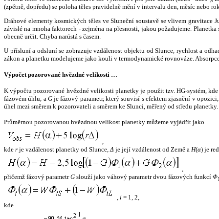
(zpětně, dopředu) se poloha těles pravidelně mění v intervalu den, měsíc nebo ro
Dráhové elementy kosmických těles ve Sluneční soustavě se vlivem gravitace Jup
závislé na mnoha faktorech - zejména na přesnosti, jakou požadujeme. Planetka se
obecně určit. Chyba narůstá s časem.
U přísluní a odsluní se zobrazuje vzdálenost objektu od Slunce, rychlost a od
zákon a planetku modelujeme jako kouli v termodynamické rovnováze. Absorpce 
Výpočet pozorované hvězdné velikosti …
K výpočtu pozorované hvězdné velikosti planetky je použit tzv. HG-systém, kd
fázovém úhlu, a
G
je fázový parametr, který souvisí s efektem zjasnění v opozic
úhel mezi směrem k pozorovateli a směrem ke Slunci, měřený od středu planetky. 
Průměrnou pozorovanou hvězdnou velikost planetky můžeme vyjádřit jako
,
kde
r
je vzdálenost planetky od Slunce,
Δ
je její vzdálenost od Země a
H
(
α
) je r
,
přičemž fázový parametr
G
slouží jako váhový parametr dvou fázových funkcí
Φ
,
i
= 1, 2,
kde