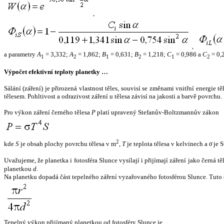
,
,
a parametry
A
= 3,332;
A
= 1,862;
B
= 0,631;
B
= 1,218;
C
= 0,986 a
C
= 0,
1
2
1
2
1
2
Výpočet efektivní teploty planetky …
Sálání (záření) je přirozená vlastnost těles, souvisí se změnami vnitřní energie 
tělesem. Pohltivost a odrazivost záření u tělesa závisí na jakosti a barvě povrch
Pro výkon záření černého tělesa
P
platí upravený Stefanův-Boltzmannův zákon
2
kde
S
je obsah plochy povrchu tělesa v m
,
T
je teplota tělesa v kelvinech a
σ
je S
Uvažujeme, že planetka i fotosféra Slunce vysílají i přijímají záření jako černá 
planetkou
d
.
Na planetku dopadá část tepelného záření vyzařovaného fotosférou Slunce. Tuto 
Tepelný výkon přijímaný planetkou od fotosféry Slunce je