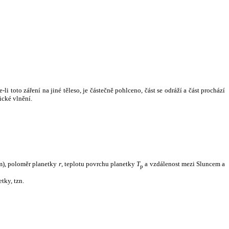
i toto záření na jiné těleso, je částečně pohlceno, část se odráží a část prochází
ické vlnění.
m), poloměr planetky
r
, teplotu povrchu planetky
T
a vzdálenost mezi Sluncem a
p
tky, tzn.