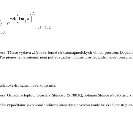
,
i
= 1, 2
238.
tělesa. Těleso vydává záření ve formě elektromagnetických vln do prostoru. Dopadne-l
u. Pro přenos tepla zářením není potřeba žádné hmotné prostředí, jde o elektromagnet
tefanova-Boltzmannova konstanta.
tělesa. Označíme teplotu fotosféry Slunce
T
(5 780 K), poloměr Slunce
R
(696 tisíc k
část vypočítáme jako poměr průřezu planetky a povrchu koule ve vzdálenosti plane