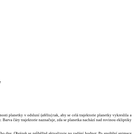
e
i planetky v odsluní (aféliu) tak, aby se celá trajektorie planetky vykreslila a
. Barva čáry trajektorie naznačuje, zda se planetka nachází nad rovinou ekliptiky
ního dne. Obrázek se průběžně aktualizuje po zadání hodnot. Po spuštění animace