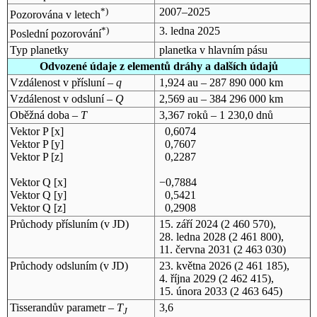
*)
2007–2025
Pozorována v letech
*)
3. ledna 2025
Poslední pozorování
Typ planetky
planetka v hlavním pásu
Odvozené údaje z elementů dráhy a dalších údajů
Vzdálenost v přísluní –
q
1,924 au – 287 890 000 km
Vzdálenost v odsluní –
Q
2,569 au – 384 296 000 km
Oběžná doba –
T
3,367 roků – 1 230,0 dnů
Vektor P [x]
0,6074
Vektor P [y]
0,7607
Vektor P [z]
0,2287
Vektor Q [x]
−0,7884
Vektor Q [y]
0,5421
Vektor Q [z]
0,2908
Průchody přísluním (v
JD
)
15. září 2024
(2 460 570),
28. ledna 2028
(2 461 800),
11. června 2031
(2 463 030)
Průchody odsluním (v
JD
)
23. května 2026
(2 461 185),
4. října 2029
(2 462 415),
15. února 2033
(2 463 645)
Tisserandův parametr –
T
3,6
J