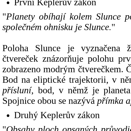
První Keplerův zákon
"
Planety obíhají kolem Slunce p
společném ohnisku je Slunce.
"
Poloha Slunce je vyznačena 
čtvereček znázorňuje polohu pr
zobrazeno modrým čtverečkem. Če
Bod na eliptické trajektorii, v n
přísluní
, bod, v němž je planet
Spojnice obou se nazývá
přímka a
Druhý Keplerův zákon
"
Obsahy ploch opsaných průvodič