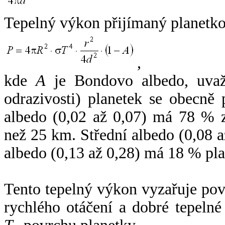
Tepelný výkon přijímaný planetko
,
kde
A
je Bondovo albedo, uvaž
odrazivosti) planetek se obecně
albedo (0,02 až 0,07) má 78 % z
než 25 km. Střední albedo (0,08 
albedo (0,13 až 0,28) má 18 % pla
Tento tepelný výkon vyzařuje po
rychlého otáčení a dobré tepelné