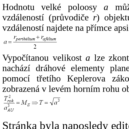
Hodnotu velké poloosy
a
může
vzdáleností (průvodiče
r
) objekt
vzdáleností najdete na přímce apsi
Vypočítanou velikost
a
lze zkont
nachází dráhové elementy plane
pomocí třetího Keplerova zák
zobrazená v levém horním rohu o
Stránka byla naposledy edi