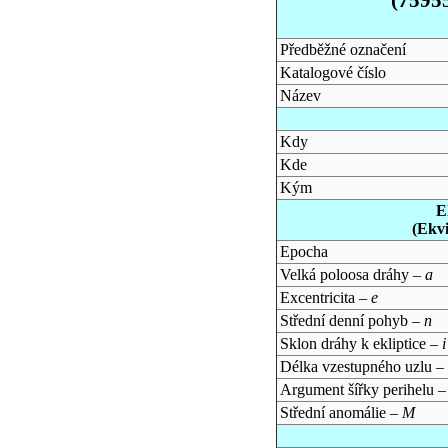
Předběžné označení
Katalogové číslo
Název
Kdy
Kde
Kým
E
(Ekv
Epocha
Velká poloosa dráhy –
a
Excentricita –
e
Střední denní pohyb –
n
Sklon dráhy k ekliptice –
i
Délka vzestupného uzlu –
Argument šířky perihelu 
Střední anomálie –
M