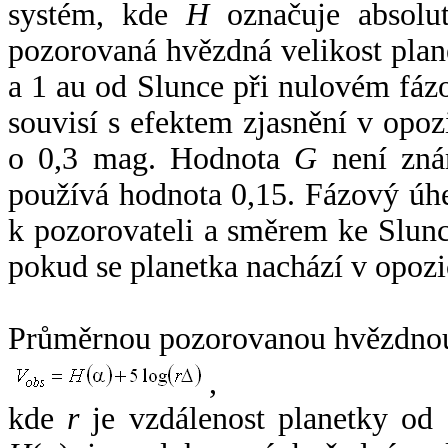
systém, kde
H
označuje absolut
pozorovaná hvězdná velikost plan
a 1 au od Slunce při nulovém fá
souvisí s efektem zjasnění v opoz
o 0,3 mag. Hodnota
G
není zná
používá hodnota 0,15. Fázový úh
k pozorovateli a směrem ke Slunc
pokud se planetka nachází v opozi
Průměrnou pozorovanou hvězdnou 
,
kde
r
je vzdálenost planetky od