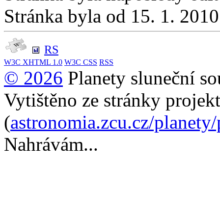
Stránka byla od 15. 1. 201
RS
W3C
XHTML 1.0
W3C
CSS
RSS
© 2026
Planety sluneční so
Vytištěno ze stránky projek
(
astronomia.zcu.cz/planety
Nahrávám...