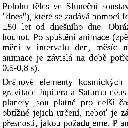
Polohu těles ve Sluneční sousta
"dnes"), které se zadává pomocí 
±50 let od dnešního dne. Obráz
hodnot. Po spuštění animace (zpě
mění v intervalu den, měsíc ne
animace je závislá na době potř
0,5-0,8 s).
Dráhové elementy kosmických t
gravitace Jupitera a Saturna neu
planety jsou platné pro delší č
obtížné jejich určení, neboť je 
přesnosti, jakou požadujeme. Pla