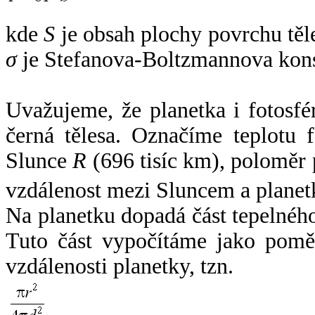
kde
S
je obsah plochy povrchu těl
σ
je Stefanova-Boltzmannova kons
Uvažujeme, že planetka i fotosfér
černá tělesa. Označíme teplotu 
Slunce
R
(696 tisíc km), poloměr
vzdálenost mezi Sluncem a plane
Na planetku dopadá část tepelnéh
Tuto část vypočítáme jako pomě
vzdálenosti planetky, tzn.