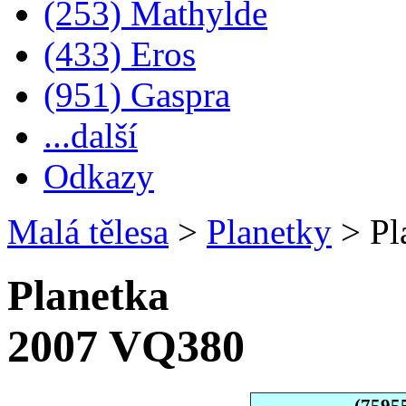
(253) Mathylde
(433) Eros
(951) Gaspra
...další
Odkazy
Malá tělesa
>
Planetky
>
Pl
Planetka
2007 VQ380
(7595