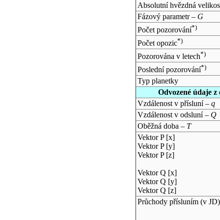
Absolutní hvězdná velikos
Fázový parametr –
G
*)
Počet pozorování
*)
Počet opozic
*)
Pozorována v letech
*)
Poslední pozorování
Typ planetky
Odvozené údaje z 
Vzdálenost v přísluní –
q
Vzdálenost v odsluní –
Q
Oběžná doba –
T
Vektor P [x]
Vektor P [y]
Vektor P [z]
Vektor Q [x]
Vektor Q [y]
Vektor Q [z]
Průchody přísluním (v
JD
)