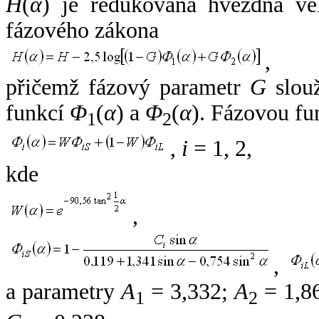
H
(
α
) je redukovaná hvězdná vel
fázového zákona
,
přičemž fázový parametr
G
slouž
funkcí
Φ
(
α
) a
Φ
(
α
). Fázovou fu
1
2
,
i
= 1, 2,
kde
,
,
a parametry
A
= 3,332;
A
= 1,8
1
2