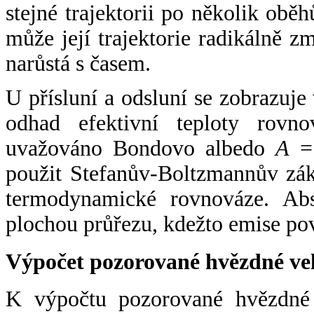
stejné trajektorii po několik oběh
může její trajektorie radikálně zm
narůstá s časem.
U přísluní a odsluní se zobrazuje
odhad efektivní teploty rovno
uvažováno Bondovo albedo
A
= 
použit Stefanův-Boltzmannův zák
termodynamické rovnováze. Abs
plochou průřezu, kdežto emise po
Výpočet pozorované hvězdné ve
K výpočtu pozorované hvězdné v