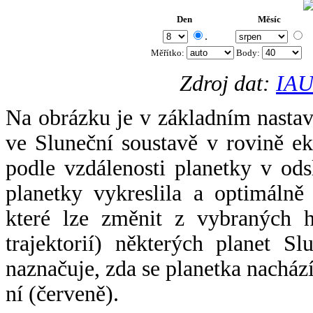
Den
Měsíc
.
Měřítko:
Body
:
Zdroj dat:
IAU
Na obrázku je v základním nastav
ve Sluneční soustavě v rovině ek
podle vzdálenosti planetky v odsl
planetky vykreslila a optimálně
které lze změnit z vybraných h
trajektorií) některých planet Sl
naznačuje, zda se planetka nacház
ní (červeně).