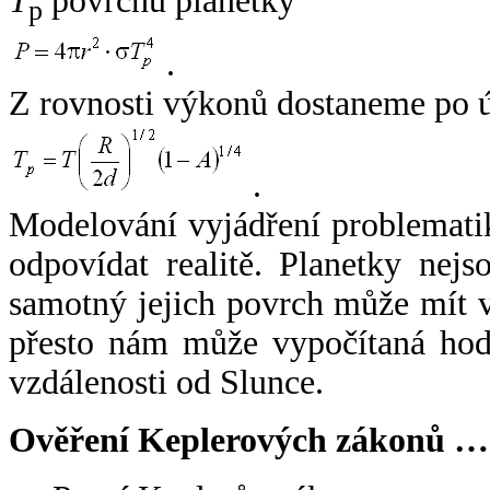
T
povrchu planetky
p
.
Z rovnosti výkonů dostaneme po 
.
Modelování vyjádření problemati
odpovídat realitě. Planetky nejso
samotný jejich povrch může mít v
přesto nám může vypočítaná hodn
vzdálenosti od Slunce.
Ověření Keplerových zákonů …