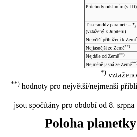
Průchody odsluním (v
JD
)
Tisserandův parametr –
T
J
(vztažený k Jupiteru)
Největší přiblížení k Zemi
**)
Nejjasnější ze Země
**)
Nejdále od Země
**
Nejméně jasná ze Země
*)
vztaženo
**)
hodnoty pro největší/nejmenší přibl
jsou spočítány pro období od 8. srpna
Poloha planetky