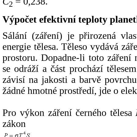
C
= 0,238.
2
Výpočet efektivní teploty plan
Sálání (záření) je přirozená vla
energie tělesa. Těleso vydává zá
prostoru. Dopadne-li toto záření n
se odráží a část prochází tělesem
závisí na jakosti a barvě povrch
žádné hmotné prostředí, jde o ele
Pro výkon záření černého tělesa
zákon