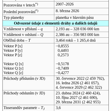
*)
2007–2026
Pozorována v letech
*)
8. března 2026
Poslední pozorování
Typ planetky
planetka v hlavním pásu
Odvozené údaje z elementů dráhy a dalších údajů
Vzdálenost v přísluní –
q
2,193 au – 328 036 000 km
Vzdálenost v odsluní –
Q
2,386 au – 356 983 000 km
Oběžná doba –
T
3,464 roků – 1 265,4 dnů
Vektor P [x]
−0,8555
Vektor P [y]
0,4493
Vektor P [z]
0,2573
Vektor Q [x]
−0,5178
Vektor Q [y]
−0,7409
Vektor Q [z]
−0,4277
Průchody přísluním (v
JD
)
30. července 2022
(2 459 792),
16. ledna 2026
(2 461 057),
4. července 2029
(2 462 322)
Průchody odsluním (v
JD
)
23. dubna 2024
(2 460 424),
10. října 2027
(2 461 690),
29. března 2031
(2 462 955)
Tisserandův parametr –
T
3,6
J