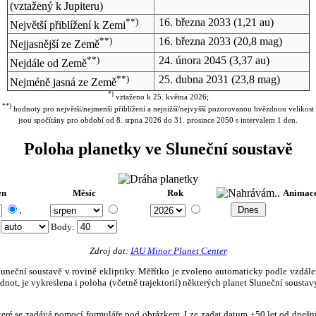
(vztažený k Jupiteru)
**)
16. března 2033
(1,21 au)
Největší přiblížení k Zemi
**)
16. března 2033
(20,8 mag)
Nejjasnější ze Země
**)
24. února 2045
(3,37 au)
Nejdále od Země
**)
25. dubna 2031
(23,8 mag)
Nejméně jasná ze Země
*)
vztaženo k 25. května 2026;
**)
hodnoty pro největší/nejmenší přiblížení a nejnižší/nejvyšší pozorovanou hvězdnou velikost
jsou spočítány pro období od 8. srpna 2026 do 31. prosince 2050 s intervalem 1 den.
Poloha planetky ve Sluneční soustavě
en
Měsíc
Rok
Animac
.
:
Body
:
Zdroj dat:
IAU Minor Planet Center
eční soustavě v rovině ekliptiky. Měřítko je zvoleno automaticky podle vzdálenost
not, je vykreslena i poloha (včetně trajektorií) některých planet Sluneční soustavy
, které se zadává pomocí formuláře pod obrázkem. Lze zadat datum ±50 let od dneš