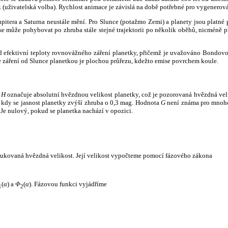
k (uživatelská volba). Rychlost animace je závislá na době potřebné pro vygenerová
itera a Saturna neustále mění. Pro Slunce (potažmo Zemi) a planety jsou platné p
 může pohybovat po zhruba stále stejné trajektorii po několik oběhů, nicméně při p
had efektivní teploty rovnovážného záření planetky, přičemž je uvažováno Bondov
záření od Slunce planetkou je plochou průřezu, kdežto emise povrchem koule.
e
H
označuje absolutní hvězdnou velikost planetky, což je pozorovaná hvězdná veli
i, kdy se jasnost planetky zvýší zhruba o 0,3 mag. Hodnota
G
není známa pro mnoho 
Je nulový, pokud se planetka nachází v opozici.
edukovaná hvězdná velikost. Její velikost vypočteme pomocí fázového zákona
(
α
) a
Φ
(
α
). Fázovou funkci vyjádříme
1
2