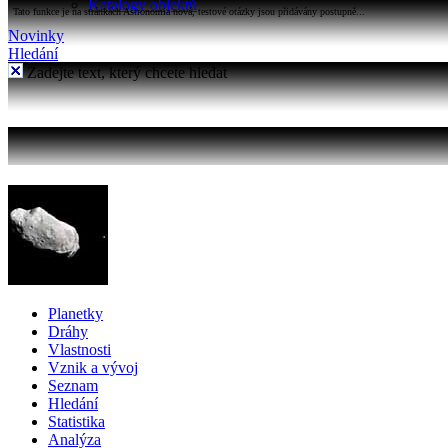
Katalogy objektů
Tato funkce je na stránkách Astronomia nová, testové otázky jsou přidávány postupně...
Novinky
Hledání
Zadejte text, který chcete hledat
Planetky
Dráhy
Vlastnosti
Vznik a vývoj
Seznam
Hledání
Statistika
Analýza