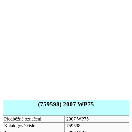
(759598) 2007 WP75
Předběžné označení
2007 WP75
Katalogové číslo
759598