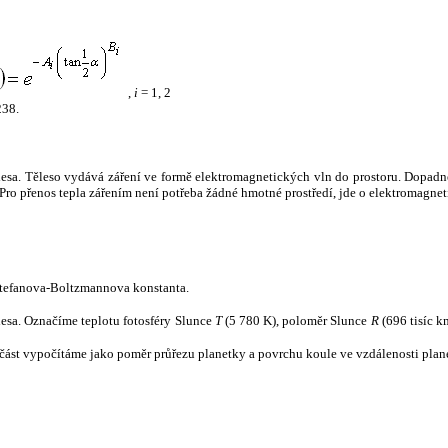
,
i
= 1, 2
238.
tělesa. Těleso vydává záření ve formě elektromagnetických vln do prostoru. Dopadne-l
u. Pro přenos tepla zářením není potřeba žádné hmotné prostředí, jde o elektromagnet
tefanova-Boltzmannova konstanta.
tělesa. Označíme teplotu fotosféry Slunce
T
(5 780 K), poloměr Slunce
R
(696 tisíc k
část vypočítáme jako poměr průřezu planetky a povrchu koule ve vzdálenosti plane