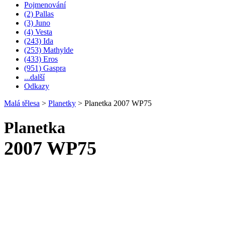
Pojmenování
(2) Pallas
(3) Juno
(4) Vesta
(243) Ida
(253) Mathylde
(433) Eros
(951) Gaspra
...další
Odkazy
Malá tělesa
>
Planetky
>
Planetka 2007 WP75
Planetka
2007 WP75