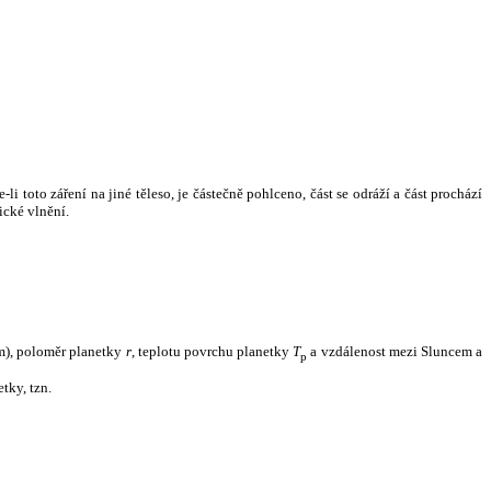
i toto záření na jiné těleso, je částečně pohlceno, část se odráží a část prochází
ické vlnění.
m), poloměr planetky
r
, teplotu povrchu planetky
T
a vzdálenost mezi Sluncem a
p
tky, tzn.