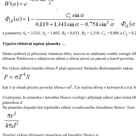
,
,
a parametry
A
= 3,332;
A
= 1,862;
B
= 0,631;
B
= 1,218;
C
= 0,986 a
C
= 0,
1
2
1
2
1
2
Výpočet efektivní teploty planetky …
Sálání (záření) je přirozená vlastnost těles, souvisí se změnami vnitřní energie 
tělesem. Pohltivost a odrazivost záření u tělesa závisí na jakosti a barvě povrch
Pro výkon záření černého tělesa
P
platí upravený Stefanův-Boltzmannův zákon
2
kde
S
je obsah plochy povrchu tělesa v m
,
T
je teplota tělesa v kelvinech a
σ
je S
Uvažujeme, že planetka i fotosféra Slunce vysílají i přijímají záření jako černá 
planetkou
d
.
Na planetku dopadá část tepelného záření vyzařovaného fotosférou Slunce. Tuto 
Tepelný výkon přijímaný planetkou od fotosféry Slunce je