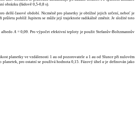
ní obrázku (řádově 0,5-0,8 s).
ro delší časové období. Nicméně pro planetky je obtížné jejich určení, neboť je
růletu poblíž Jupiteru se může její trajektorie radikálně změnit. Je složité toto
o albedo
A
= 0,09. Pro výpočet efektivní teploty je použit Stefanův-Boltzmannův
kost planetky ve vzdálenosti 1 au od pozorovatele a 1 au od Slunce při nulovém
planetek, pro ostatní se používá hodnota 0,15. Fázový úhel
α
je definován jako