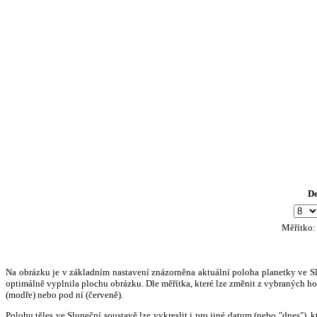
D
Měřítko
Na obrázku je v základním nastavení znázorněna aktuální poloha planetky ve Slun
optimálně vyplnila plochu obrázku. Dle měřítka, které lze změnit z vybraných hod
(modře) nebo pod ní (červeně).
Polohu těles ve Sluneční soustavě lze vykreslit i pro jiné datum (nebo "dnes")