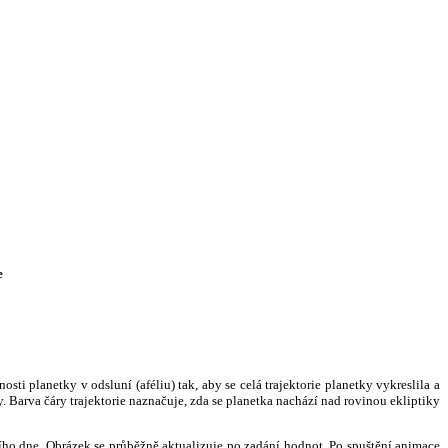
e
i planetky v odsluní (aféliu) tak, aby se celá trajektorie planetky vykreslila a
. Barva čáry trajektorie naznačuje, zda se planetka nachází nad rovinou ekliptiky
ního dne. Obrázek se průběžně aktualizuje po zadání hodnot. Po spuštění animace