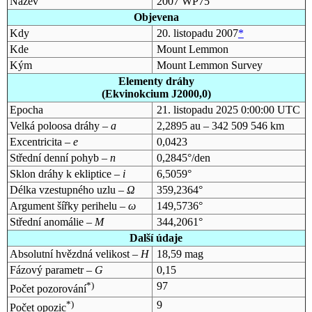
Název
2007 WP75
Objevena
Kdy
20. listopadu 2007
*
Kde
Mount Lemmon
Kým
Mount Lemmon Survey
Elementy dráhy
(Ekvinokcium J2000,0)
Epocha
21. listopadu 2025 0:00:00 UTC
Velká poloosa dráhy –
a
2,2895 au – 342 509 546 km
Excentricita –
e
0,0423
Střední denní pohyb –
n
0,2845°/den
Sklon dráhy k ekliptice –
i
6,5059°
Délka vzestupného uzlu –
Ω
359,2364°
Argument šířky perihelu –
ω
149,5736°
Střední anomálie –
M
344,2061°
Další údaje
Absolutní hvězdná velikost –
H
18,59 mag
Fázový parametr –
G
0,15
*)
97
Počet pozorování
*)
9
Počet opozic