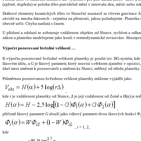
(zpětně, dopředu) se poloha těles pravidelně mění v intervalu den, měsíc nebo ro
Dráhové elementy kosmických těles ve Sluneční soustavě se vlivem gravitace Jup
závislé na mnoha faktorech - zejména na přesnosti, jakou požadujeme. Planetka se
obecně určit. Chyba narůstá s časem.
U přísluní a odsluní se zobrazuje vzdálenost objektu od Slunce, rychlost a od
zákon a planetku modelujeme jako kouli v termodynamické rovnováze. Absorpce 
Výpočet pozorované hvězdné velikosti …
K výpočtu pozorované hvězdné velikosti planetky je použit tzv. HG-systém, kd
fázovém úhlu, a
G
je fázový parametr, který souvisí s efektem zjasnění v opozic
úhel mezi směrem k pozorovateli a směrem ke Slunci, měřený od středu planetky. 
Průměrnou pozorovanou hvězdnou velikost planetky můžeme vyjádřit jako
,
kde
r
je vzdálenost planetky od Slunce,
Δ
je její vzdálenost od Země a
H
(
α
) je r
,
přičemž fázový parametr
G
slouží jako váhový parametr dvou fázových funkcí
Φ
,
i
= 1, 2,
kde