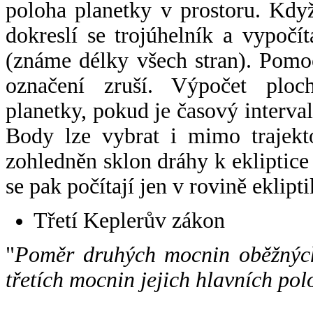
poloha planetky v prostoru. Kdy
dokreslí se trojúhelník a vypoč
(známe délky všech stran). Pomo
označení zruší. Výpočet ploch
planetky, pokud je časový interval
Body lze vybrat i mimo trajekto
zohledněn sklon dráhy k ekliptice
se pak počítají jen v rovině eklipti
Třetí Keplerův zákon
"
Poměr druhých mocnin oběžných
třetích mocnin jejich hlavních pol