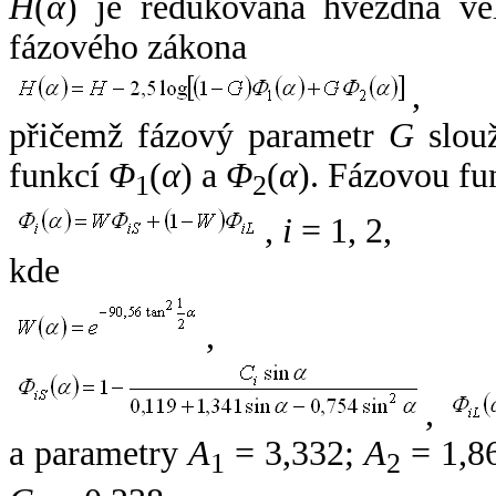
H
(
α
) je redukovaná hvězdná vel
fázového zákona
,
přičemž fázový parametr
G
slouž
funkcí
Φ
(
α
) a
Φ
(
α
). Fázovou fu
1
2
,
i
= 1, 2,
kde
,
,
a parametry
A
= 3,332;
A
= 1,8
1
2