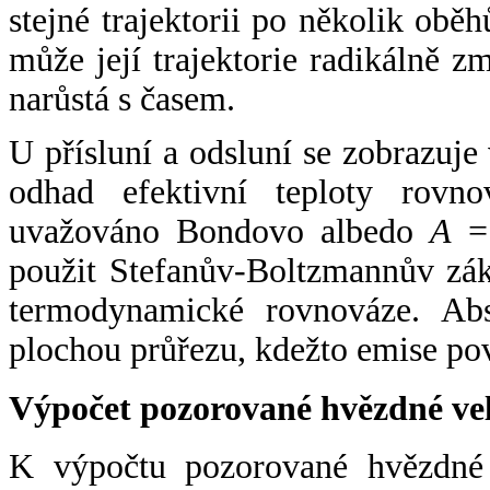
stejné trajektorii po několik oběh
může její trajektorie radikálně zm
narůstá s časem.
U přísluní a odsluní se zobrazuje
odhad efektivní teploty rovno
uvažováno Bondovo albedo
A
= 
použit Stefanův-Boltzmannův zák
termodynamické rovnováze. Abs
plochou průřezu, kdežto emise po
Výpočet pozorované hvězdné ve
K výpočtu pozorované hvězdné v