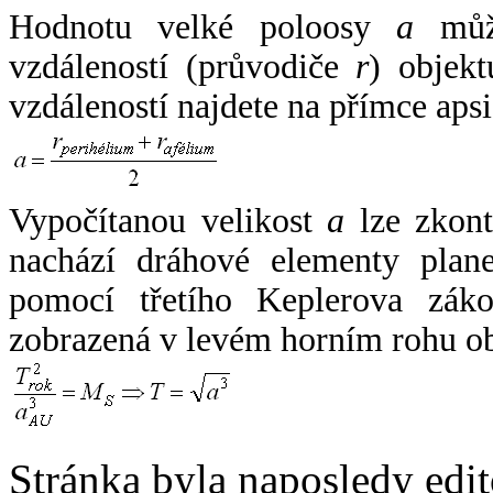
Hodnotu velké poloosy
a
může
vzdáleností (průvodiče
r
) objekt
vzdáleností najdete na přímce apsi
Vypočítanou velikost
a
lze zkont
nachází dráhové elementy plane
pomocí třetího Keplerova zák
zobrazená v levém horním rohu o
Stránka byla naposledy edi