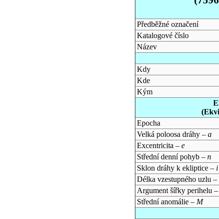
Předběžné označení
Katalogové číslo
Název
Kdy
Kde
Kým
E
(Ekv
Epocha
Velká poloosa dráhy –
a
Excentricita –
e
Střední denní pohyb –
n
Sklon dráhy k ekliptice –
i
Délka vzestupného uzlu –
Argument šířky perihelu 
Střední anomálie –
M