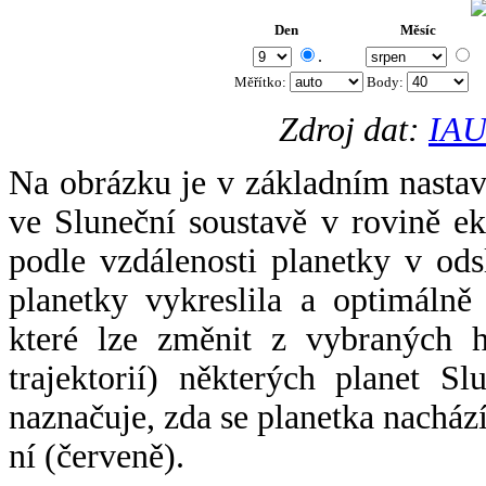
Den
Měsíc
.
Měřítko:
Body
:
Zdroj dat:
IAU
Na obrázku je v základním nastav
ve Sluneční soustavě v rovině ek
podle vzdálenosti planetky v odsl
planetky vykreslila a optimálně
které lze změnit z vybraných h
trajektorií) některých planet Sl
naznačuje, zda se planetka nacház
ní (červeně).