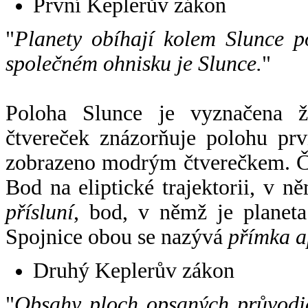
První Keplerův zákon
"
Planety obíhají kolem Slunce p
společném ohnisku je Slunce.
"
Poloha Slunce je vyznačena 
čtvereček znázorňuje polohu pr
zobrazeno modrým čtverečkem. Če
Bod na eliptické trajektorii, v n
přísluní
, bod, v němž je planet
Spojnice obou se nazývá
přímka a
Druhý Keplerův zákon
"
Obsahy ploch opsaných průvodič