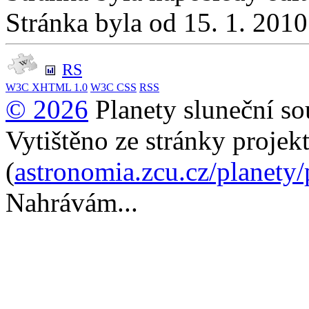
Stránka byla od 15. 1. 201
RS
W3C
XHTML 1.0
W3C
CSS
RSS
© 2026
Planety sluneční so
Vytištěno ze stránky projek
(
astronomia.zcu.cz/planety
Nahrávám...