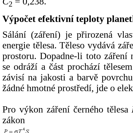
C
= 0,238.
2
Výpočet efektivní teploty plan
Sálání (záření) je přirozená vla
energie tělesa. Těleso vydává zá
prostoru. Dopadne-li toto záření n
se odráží a část prochází tělesem
závisí na jakosti a barvě povrch
žádné hmotné prostředí, jde o ele
Pro výkon záření černého tělesa
zákon