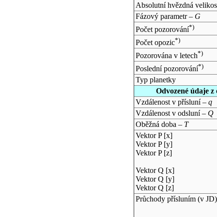
Absolutní hvězdná velikos
Fázový parametr –
G
*)
Počet pozorování
*)
Počet opozic
*)
Pozorována v letech
*)
Poslední pozorování
Typ planetky
Odvozené údaje z 
Vzdálenost v přísluní –
q
Vzdálenost v odsluní –
Q
Oběžná doba –
T
Vektor P [x]
Vektor P [y]
Vektor P [z]
Vektor Q [x]
Vektor Q [y]
Vektor Q [z]
Průchody přísluním (v
JD
)