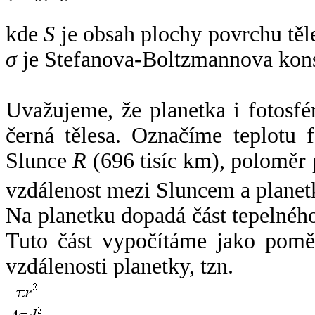
kde
S
je obsah plochy povrchu těl
σ
je Stefanova-Boltzmannova kons
Uvažujeme, že planetka i fotosfér
černá tělesa. Označíme teplotu 
Slunce
R
(696 tisíc km), poloměr
vzdálenost mezi Sluncem a plane
Na planetku dopadá část tepelnéh
Tuto část vypočítáme jako pomě
vzdálenosti planetky, tzn.