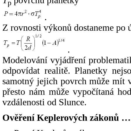
T
povrchu planetky
p
.
Z rovnosti výkonů dostaneme po 
.
Modelování vyjádření problemati
odpovídat realitě. Planetky nejso
samotný jejich povrch může mít v
přesto nám může vypočítaná hodn
vzdálenosti od Slunce.
Ověření Keplerových zákonů …