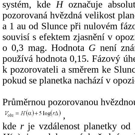
systém, kde
H
označuje absolut
pozorovaná hvězdná velikost plan
a 1 au od Slunce při nulovém fá
souvisí s efektem zjasnění v opoz
o 0,3 mag. Hodnota
G
není zná
používá hodnota 0,15. Fázový úh
k pozorovateli a směrem ke Slunc
pokud se planetka nachází v opozi
Průměrnou pozorovanou hvězdnou 
,
kde
r
je vzdálenost planetky od