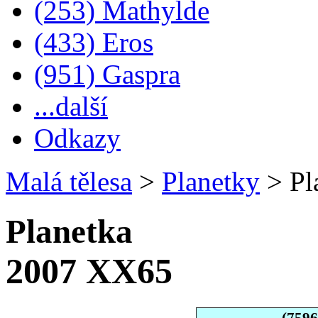
(253) Mathylde
(433) Eros
(951) Gaspra
...další
Odkazy
Malá tělesa
>
Planetky
>
Pl
Planetka
2007 XX65
(759