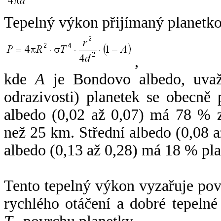
Tepelný výkon přijímaný planetko
,
kde
A
je Bondovo albedo, uvaž
odrazivosti) planetek se obecně
albedo (0,02 až 0,07) má 78 % z
než 25 km. Střední albedo (0,08 
albedo (0,13 až 0,28) má 18 % pla
Tento tepelný výkon vyzařuje po
rychlého otáčení a dobré tepelné