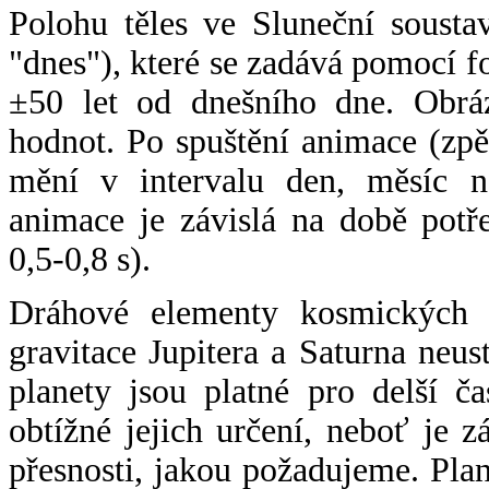
Polohu těles ve Sluneční sousta
"dnes"), které se zadává pomocí 
±50 let od dnešního dne. Obráz
hodnot. Po spuštění animace (zpě
mění v intervalu den, měsíc ne
animace je závislá na době potř
0,5-0,8 s).
Dráhové elementy kosmických t
gravitace Jupitera a Saturna neu
planety jsou platné pro delší č
obtížné jejich určení, neboť je 
přesnosti, jakou požadujeme. Pla