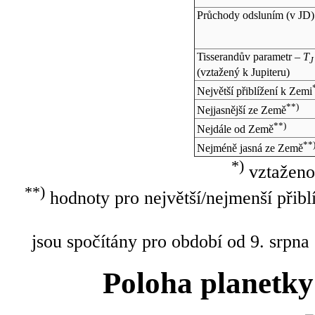
Průchody odsluním (v
JD
)
Tisserandův parametr –
T
J
(vztažený k Jupiteru)
Největší přiblížení k Zemi
**)
Nejjasnější ze Země
**)
Nejdále od Země
**
Nejméně jasná ze Země
*)
vztaženo
**)
hodnoty pro největší/nejmenší přibl
jsou spočítány pro období od 9. srpna
Poloha planetky