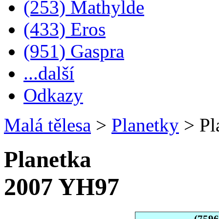
(253) Mathylde
(433) Eros
(951) Gaspra
...další
Odkazy
Malá tělesa
>
Planetky
>
Pl
Planetka
2007 YH97
(759