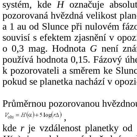
systém, kde
H
označuje absolut
pozorovaná hvězdná velikost plan
a 1 au od Slunce při nulovém fá
souvisí s efektem zjasnění v opoz
o 0,3 mag. Hodnota
G
není zná
používá hodnota 0,15. Fázový úh
k pozorovateli a směrem ke Slunc
pokud se planetka nachází v opozi
Průměrnou pozorovanou hvězdnou 
,
kde
r
je vzdálenost planetky od