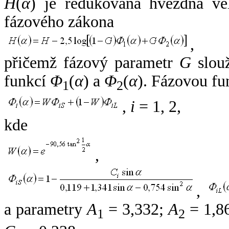
H
(
α
) je redukovaná hvězdná vel
fázového zákona
,
přičemž fázový parametr
G
slouž
funkcí
Φ
(
α
) a
Φ
(
α
). Fázovou fu
1
2
,
i
= 1, 2,
kde
,
,
a parametry
A
= 3,332;
A
= 1,8
1
2