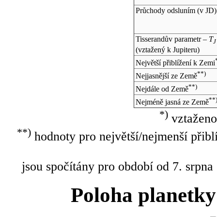
Průchody odsluním (v
JD
)
Tisserandův parametr –
T
J
(vztažený k Jupiteru)
Největší přiblížení k Zemi
**)
Nejjasnější ze Země
**)
Nejdále od Země
**
Nejméně jasná ze Země
*)
vztaženo
**)
hodnoty pro největší/nejmenší přibl
jsou spočítány pro období od 7. srpna
Poloha planetky