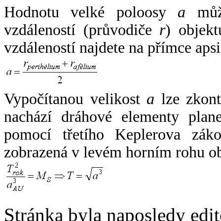
Hodnotu velké poloosy
a
může
vzdáleností (průvodiče
r
) objekt
vzdáleností najdete na přímce apsi
Vypočítanou velikost
a
lze zkont
nachází dráhové elementy plane
pomocí třetího Keplerova zák
zobrazená v levém horním rohu o
Stránka byla naposledy edi