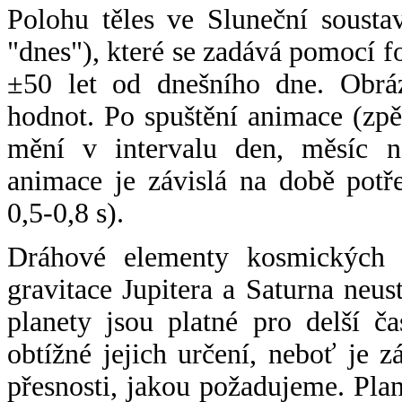
Polohu těles ve Sluneční sousta
"dnes"), které se zadává pomocí 
±50 let od dnešního dne. Obráz
hodnot. Po spuštění animace (zpě
mění v intervalu den, měsíc ne
animace je závislá na době potř
0,5-0,8 s).
Dráhové elementy kosmických t
gravitace Jupitera a Saturna neu
planety jsou platné pro delší č
obtížné jejich určení, neboť je 
přesnosti, jakou požadujeme. Pla