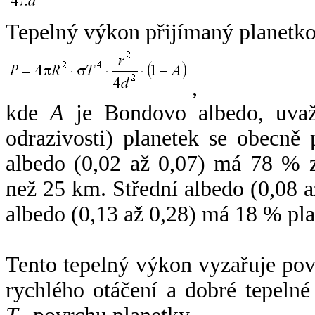
Tepelný výkon přijímaný planetko
,
kde
A
je Bondovo albedo, uvaž
odrazivosti) planetek se obecně
albedo (0,02 až 0,07) má 78 % z
než 25 km. Střední albedo (0,08 
albedo (0,13 až 0,28) má 18 % pla
Tento tepelný výkon vyzařuje po
rychlého otáčení a dobré tepelné