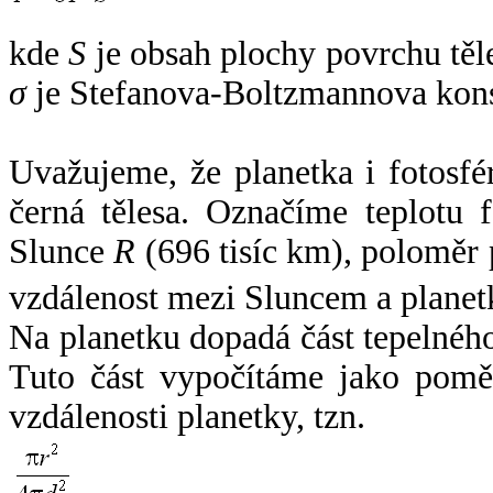
kde
S
je obsah plochy povrchu těl
σ
je Stefanova-Boltzmannova kons
Uvažujeme, že planetka i fotosfér
černá tělesa. Označíme teplotu 
Slunce
R
(696 tisíc km), poloměr
vzdálenost mezi Sluncem a plane
Na planetku dopadá část tepelnéh
Tuto část vypočítáme jako pomě
vzdálenosti planetky, tzn.