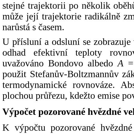
stejné trajektorii po několik oběh
může její trajektorie radikálně zm
narůstá s časem.
U přísluní a odsluní se zobrazuje
odhad efektivní teploty rovno
uvažováno Bondovo albedo
A
= 
použit Stefanův-Boltzmannův zák
termodynamické rovnováze. Abs
plochou průřezu, kdežto emise po
Výpočet pozorované hvězdné ve
K výpočtu pozorované hvězdné v