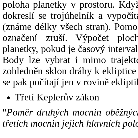
poloha planetky v prostoru. Kdy
dokreslí se trojúhelník a vypoč
(známe délky všech stran). Pomo
označení zruší. Výpočet ploch
planetky, pokud je časový interval
Body lze vybrat i mimo trajekto
zohledněn sklon dráhy k ekliptice
se pak počítají jen v rovině eklipti
Třetí Keplerův zákon
"
Poměr druhých mocnin oběžných
třetích mocnin jejich hlavních pol