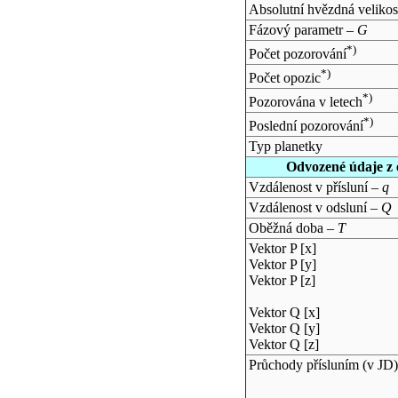
Absolutní hvězdná velikos
Fázový parametr –
G
*)
Počet pozorování
*)
Počet opozic
*)
Pozorována v letech
*)
Poslední pozorování
Typ planetky
Odvozené údaje z 
Vzdálenost v přísluní –
q
Vzdálenost v odsluní –
Q
Oběžná doba –
T
Vektor P [x]
Vektor P [y]
Vektor P [z]
Vektor Q [x]
Vektor Q [y]
Vektor Q [z]
Průchody přísluním (v
JD
)