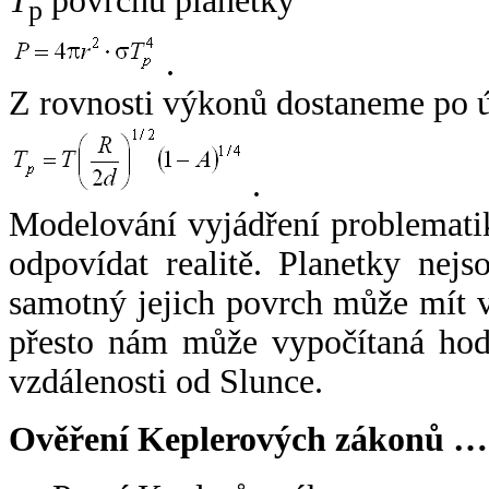
T
povrchu planetky
p
.
Z rovnosti výkonů dostaneme po 
.
Modelování vyjádření problemati
odpovídat realitě. Planetky nejso
samotný jejich povrch může mít v
přesto nám může vypočítaná hodn
vzdálenosti od Slunce.
Ověření Keplerových zákonů …