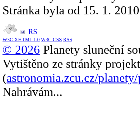
Stránka byla od 15. 1. 201
RS
W3C
XHTML 1.0
W3C
CSS
RSS
© 2026
Planety sluneční so
Vytištěno ze stránky projek
(
astronomia.zcu.cz/planety
Nahrávám...