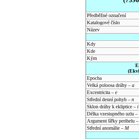
Předběžné označení
Katalogové číslo
Název
Kdy
Kde
Kým
E
(Ekv
Epocha
Velká poloosa dráhy –
a
Excentricita –
e
Střední denní pohyb –
n
Sklon dráhy k ekliptice –
i
Délka vzestupného uzlu –
Argument šířky perihelu 
Střední anomálie –
M