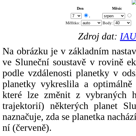
Den
Měsíc
.
Měřítko:
Body
:
Zdroj dat:
IAU
Na obrázku je v základním nastav
ve Sluneční soustavě v rovině ek
podle vzdálenosti planetky v odsl
planetky vykreslila a optimálně
které lze změnit z vybraných h
trajektorií) některých planet Sl
naznačuje, zda se planetka nacház
ní (červeně).