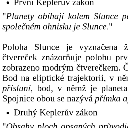
První Keplerův zákon
"
Planety obíhají kolem Slunce p
společném ohnisku je Slunce.
"
Poloha Slunce je vyznačena 
čtvereček znázorňuje polohu pr
zobrazeno modrým čtverečkem. Če
Bod na eliptické trajektorii, v n
přísluní
, bod, v němž je planet
Spojnice obou se nazývá
přímka a
Druhý Keplerův zákon
"
Obsahy ploch opsaných průvodič