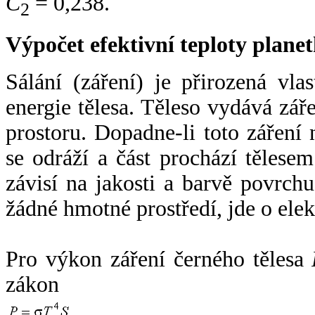
C
= 0,238.
2
Výpočet efektivní teploty plan
Sálání (záření) je přirozená vla
energie tělesa. Těleso vydává zá
prostoru. Dopadne-li toto záření n
se odráží a část prochází tělesem
závisí na jakosti a barvě povrch
žádné hmotné prostředí, jde o ele
Pro výkon záření černého tělesa
zákon