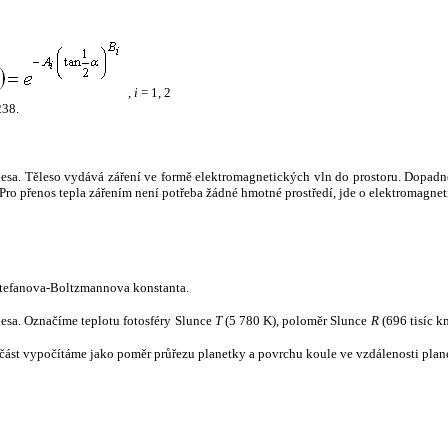
,
i
= 1, 2
238.
tělesa. Těleso vydává záření ve formě elektromagnetických vln do prostoru. Dopadne-l
u. Pro přenos tepla zářením není potřeba žádné hmotné prostředí, jde o elektromagnet
tefanova-Boltzmannova konstanta.
tělesa. Označíme teplotu fotosféry Slunce
T
(5 780 K), poloměr Slunce
R
(696 tisíc k
část vypočítáme jako poměr průřezu planetky a povrchu koule ve vzdálenosti plane