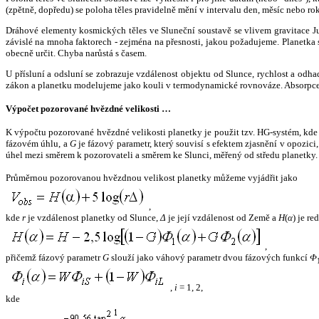
(zpětně, dopředu) se poloha těles pravidelně mění v intervalu den, měsíc nebo ro
Dráhové elementy kosmických těles ve Sluneční soustavě se vlivem gravitace Jup
závislé na mnoha faktorech - zejména na přesnosti, jakou požadujeme. Planetka se
obecně určit. Chyba narůstá s časem.
U přísluní a odsluní se zobrazuje vzdálenost objektu od Slunce, rychlost a od
zákon a planetku modelujeme jako kouli v termodynamické rovnováze. Absorpce 
Výpočet pozorované hvězdné velikosti …
K výpočtu pozorované hvězdné velikosti planetky je použit tzv. HG-systém, kd
fázovém úhlu, a
G
je fázový parametr, který souvisí s efektem zjasnění v opozic
úhel mezi směrem k pozorovateli a směrem ke Slunci, měřený od středu planetky. 
Průměrnou pozorovanou hvězdnou velikost planetky můžeme vyjádřit jako
,
kde
r
je vzdálenost planetky od Slunce,
Δ
je její vzdálenost od Země a
H
(
α
) je r
,
přičemž fázový parametr
G
slouží jako váhový parametr dvou fázových funkcí
Φ
,
i
= 1, 2,
kde