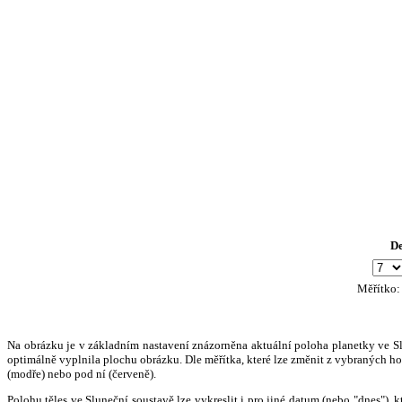
D
Měřítko
Na obrázku je v základním nastavení znázorněna aktuální poloha planetky ve Slun
optimálně vyplnila plochu obrázku. Dle měřítka, které lze změnit z vybraných hod
(modře) nebo pod ní (červeně).
Polohu těles ve Sluneční soustavě lze vykreslit i pro jiné datum (nebo "dnes")