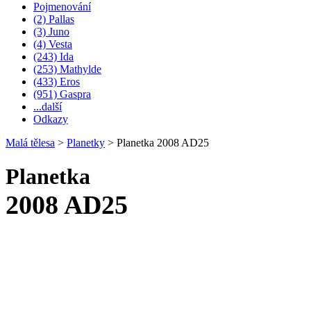
Pojmenování
(2) Pallas
(3) Juno
(4) Vesta
(243) Ida
(253) Mathylde
(433) Eros
(951) Gaspra
...další
Odkazy
Malá tělesa
>
Planetky
>
Planetka 2008 AD25
Planetka
2008 AD25