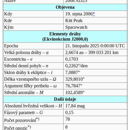
Název
2008 AD25
Objevena
Kdy
19. srpna 2006
*
Kde
Kitt Peak
Kým
Spacewatch
Elementy dráhy
(Ekvinokcium J2000,0)
Epocha
21. listopadu 2025 0:00:00 UTC
Velká poloosa dráhy –
a
2,6674 au – 399 033 201 km
Excentricita –
e
0,1703
Střední denní pohyb –
n
0,2262°/den
Sklon dráhy k ekliptice –
i
7,0887°
Délka vzestupného uzlu –
Ω
329,8010°
Argument šířky perihelu –
ω
76,7847°
Střední anomálie –
M
102,4589°
Další údaje
Absolutní hvězdná velikost –
H
17,84 mag
Fázový parametr –
G
0,15
*)
78
Počet pozorování
*)
8
Počet opozic