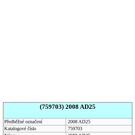
(759703) 2008 AD25
Předběžné označení
2008 AD25
Katalogové číslo
759703