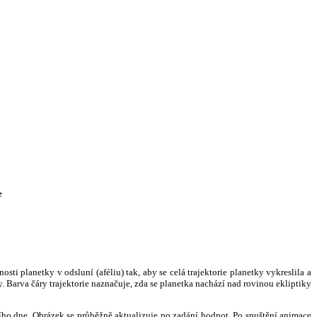
e
i planetky v odsluní (aféliu) tak, aby se celá trajektorie planetky vykreslila a
. Barva čáry trajektorie naznačuje, zda se planetka nachází nad rovinou ekliptiky
ního dne. Obrázek se průběžně aktualizuje po zadání hodnot. Po spuštění animace