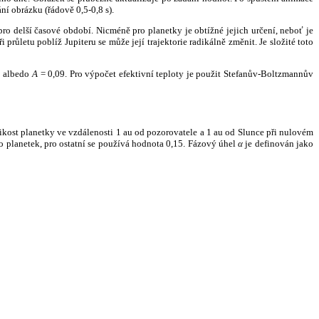
ní obrázku (řádově 0,5-0,8 s).
ro delší časové období. Nicméně pro planetky je obtížné jejich určení, neboť je
růletu poblíž Jupiteru se může její trajektorie radikálně změnit. Je složité toto
o albedo
A
= 0,09. Pro výpočet efektivní teploty je použit Stefanův-Boltzmannův
kost planetky ve vzdálenosti 1 au od pozorovatele a 1 au od Slunce při nulovém
planetek, pro ostatní se používá hodnota 0,15. Fázový úhel
α
je definován jako