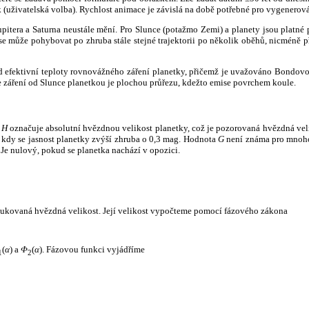
k (uživatelská volba). Rychlost animace je závislá na době potřebné pro vygenerová
itera a Saturna neustále mění. Pro Slunce (potažmo Zemi) a planety jsou platné p
 může pohybovat po zhruba stále stejné trajektorii po několik oběhů, nicméně při p
had efektivní teploty rovnovážného záření planetky, přičemž je uvažováno Bondov
záření od Slunce planetkou je plochou průřezu, kdežto emise povrchem koule.
e
H
označuje absolutní hvězdnou velikost planetky, což je pozorovaná hvězdná veli
i, kdy se jasnost planetky zvýší zhruba o 0,3 mag. Hodnota
G
není známa pro mnoho 
Je nulový, pokud se planetka nachází v opozici.
edukovaná hvězdná velikost. Její velikost vypočteme pomocí fázového zákona
(
α
) a
Φ
(
α
). Fázovou funkci vyjádříme
1
2