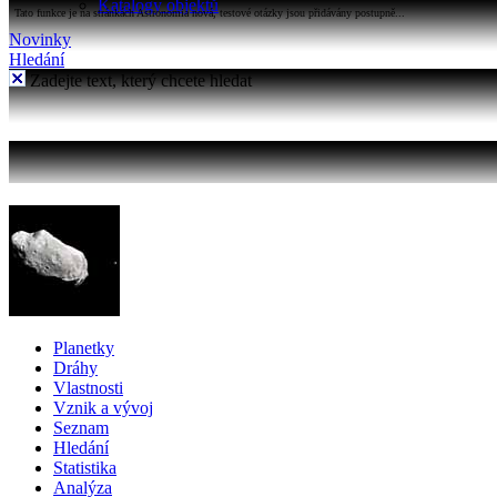
Katalogy objektů
Tato funkce je na stránkách Astronomia nová, testové otázky jsou přidávány postupně...
Novinky
Hledání
Zadejte text, který chcete hledat
Planetky
Dráhy
Vlastnosti
Vznik a vývoj
Seznam
Hledání
Statistika
Analýza