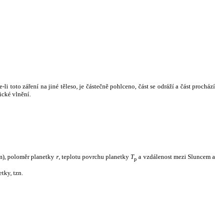
i toto záření na jiné těleso, je částečně pohlceno, část se odráží a část prochází
ické vlnění.
m), poloměr planetky
r
, teplotu povrchu planetky
T
a vzdálenost mezi Sluncem a
p
tky, tzn.