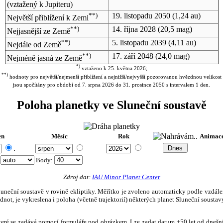
(vztažený k Jupiteru)
**)
19. listopadu 2050
(1,24 au)
Největší přiblížení k Zemi
**)
14. října 2028
(20,5 mag)
Nejjasnější ze Země
**)
5. listopadu 2039
(4,11 au)
Nejdále od Země
**)
17. září 2048
(24,0 mag)
Nejméně jasná ze Země
*)
vztaženo k 25. května 2026;
**)
hodnoty pro největší/nejmenší přiblížení a nejnižší/nejvyšší pozorovanou hvězdnou velikost
jsou spočítány pro období od 7. srpna 2026 do 31. prosince 2050 s intervalem 1 den.
Poloha planetky ve Sluneční soustavě
en
Měsíc
Rok
Animac
.
:
Body
:
Zdroj dat:
IAU Minor Planet Center
eční soustavě v rovině ekliptiky. Měřítko je zvoleno automaticky podle vzdálenost
not, je vykreslena i poloha (včetně trajektorií) některých planet Sluneční soustavy
, které se zadává pomocí formuláře pod obrázkem. Lze zadat datum ±50 let od dneš