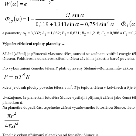
,
,
a parametry
A
= 3,332;
A
= 1,862;
B
= 0,631;
B
= 1,218;
C
= 0,986 a
C
= 0,
1
2
1
2
1
2
Výpočet efektivní teploty planetky …
Sálání (záření) je přirozená vlastnost těles, souvisí se změnami vnitřní energie 
tělesem. Pohltivost a odrazivost záření u tělesa závisí na jakosti a barvě povrch
Pro výkon záření černého tělesa
P
platí upravený Stefanův-Boltzmannův zákon
2
kde
S
je obsah plochy povrchu tělesa v m
,
T
je teplota tělesa v kelvinech a
σ
je S
Uvažujeme, že planetka i fotosféra Slunce vysílají i přijímají záření jako černá 
planetkou
d
.
Na planetku dopadá část tepelného záření vyzařovaného fotosférou Slunce. Tuto 
Tepelný výkon přijímaný planetkou od fotosféry Slunce je