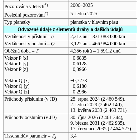
*)
2006–2025
Pozorována v letech
*)
5. ledna 2025
Poslední pozorování
Typ planetky
planetka v hlavním pásu
Odvozené údaje z elementů dráhy a dalších údajů
Vzdálenost v přísluní –
q
2,213 au – 331 083 000 km
Vzdálenost v odsluní –
Q
3,122 au – 466 984 000 km
Oběžná doba –
T
4,356 roků – 1 591,2 dnů
Vektor P [x]
0,6835
Vektor P [y]
0,6128
Vektor P [z]
0,3966
Vektor Q [x]
−0,7273
Vektor Q [y]
0,6180
Vektor Q [z]
0,2986
Průchody přísluním (v
JD
)
25. srpna 2024
(2 460 549),
2. ledna 2029
(2 462 140),
13. května 2033
(2 463 731)
Průchody odsluním (v
JD
)
30. října 2026
(2 461 344),
9. března 2031
(2 462 935),
17. července 2035
(2 464 527)
Tisserandův parametr –
T
3,4
J